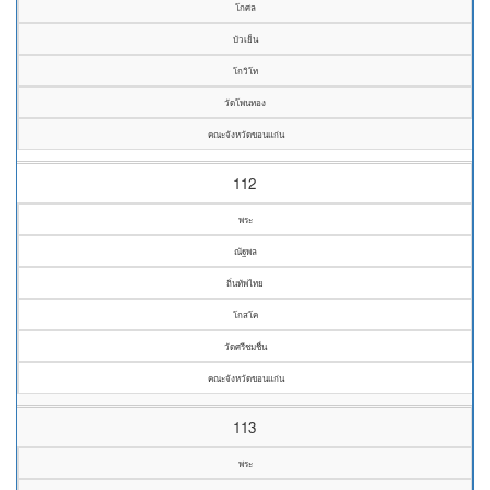
โกศล
บัวเย็น
โกวิโท
วัดโพนทอง
คณะจังหวัดขอนแก่น
112
พระ
ณัฐพล
ถิ่นทัพไทย
โกสโค
วัดศรีชมชื่น
คณะจังหวัดขอนแก่น
113
พระ