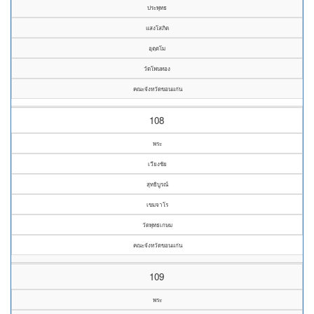
ประพุทธ
แสงโสภิต
อุตฺตโม
วัดโพนทอง
คณะจังหวัดขอนแก่น
108
พระ
เวียงชัย
สุทธิบูรณ์
เขมจาโร
วัดพุทธเกษม
คณะจังหวัดขอนแก่น
109
พระ