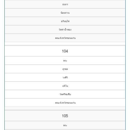
ธนกร
น้อยสวน
อภินนฺโท
วัดท่าน้ำพอง
คณะจังหวัดขอนแก่น
104
พระ
สุรพล
วงศิริ
อลิโน
วัดศรีชมชื่น
คณะจังหวัดขอนแก่น
105
พระ