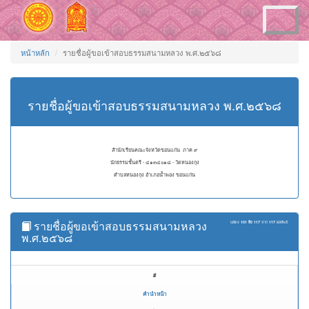
Toggle
navigation
หน้าหลัก
รายชื่อผู้ขอเข้าสอบธรรมสนามหลวง พ.ศ.๒๕๖๘
รายชื่อผู้ขอเข้าสอบธรรมสนามหลวง พ.ศ.๒๕๖๘
สำนักเรียนคณะจังหวัดขอนแก่น ภาค ๙
นักธรรมชั้นตรี - ๔๑๓๔๐๑๘ - วัดหนองกุง
ตำบลหนองกุง อำเภอน้ำพอง ขอนแก่น
รายชื่อผู้ขอเข้าสอบธรรมสนามหลวง
แสดง
101 ถึง 117
จาก
117
ผลลัพธ์
พ.ศ.๒๕๖๘
#
คำนำหน้า