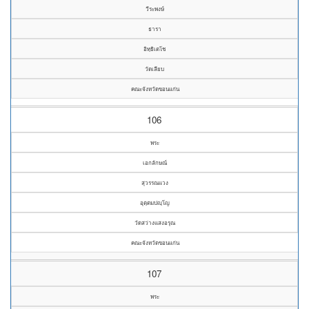
วีระพงษ์
ธารา
อิทฺธิเตโช
วัดเลียบ
คณะจังหวัดขอนแก่น
106
พระ
เอกลักษณ์
สุวรรณแวง
อุตฺตมปญฺโญ
วัดสว่างแสงอรุณ
คณะจังหวัดขอนแก่น
107
พระ