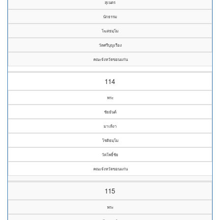
สุเนตร
นักธรรม
โฆสธมฺโม
วัดศรีบุญเรือง
คณะจังหวัดขอนแก่น
114
พระ
ชัยยันต์
มาเห้งา
โชติธมฺโม
วัดโพธิ์ชัย
คณะจังหวัดขอนแก่น
115
พระ