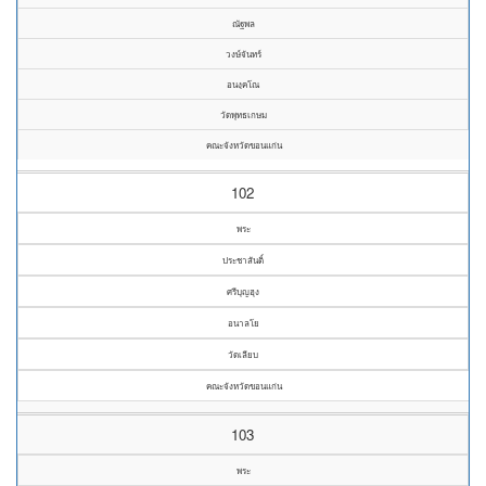
ณัฐพล
วงษ์จันทร์
อนงฺคโณ
วัดพุทธเกษม
คณะจังหวัดขอนแก่น
102
พระ
ประชาสันติ์
ศรีบุญฮุง
อนาลโย
วัดเลียบ
คณะจังหวัดขอนแก่น
103
พระ