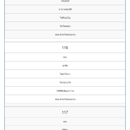
ไลบอยล์
อามาตสมบัติ
โชติปญฺโญ
วัดโพนทอง
คณะจังหวัดขอนแก่น
116
พระ
สุรชัย
โคตรโสภา
โสภณวงฺโส
วัดพิชัยพัฒนาราม
คณะจังหวัดขอนแก่น
117
พระ
นิติพน