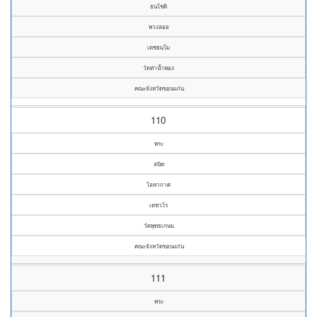
ธนโชติ
พวงลอย
เตชธมฺโม
วัดท่าน้ำพอง
คณะจังหวัดขอนแก่น
110
พระ
สนิท
โลหากาศ
เตชวโร
วัดพุทธเกษม
คณะจังหวัดขอนแก่น
111
พระ