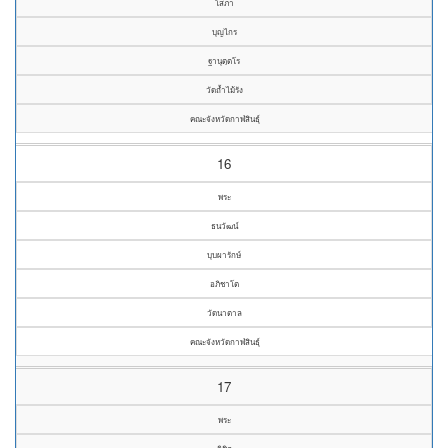
โสภา
บุญไกร
ฐานุตฺตโร
วัดถ้ำไม้รัง
คณะจังหวัดกาฬสินธุ์
16
พระ
ธนวัฒน์
บุบผารักษ์
อภิชาโต
วัดนาตาล
คณะจังหวัดกาฬสินธุ์
17
พระ