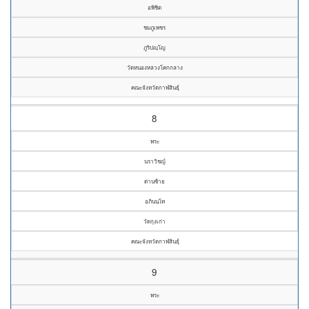
อพิชิต
ชมภูเพชร
ภูริปญฺโญ
วัดหนองหลวงโคกกลาง
คณะจังหวัดกาฬสินธุ์
8
พระ
นราวิชญ์
ด่านซ้าย
อภินนฺโท
วัดกุงเก่า
คณะจังหวัดกาฬสินธุ์
9
พระ