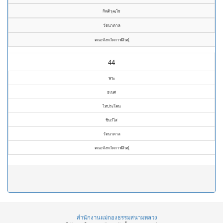
กิตฺติวุฒฺโธ
วัดนาตาล
คณะจังหวัดกาฬสินธุ์
44
พระ
ธเนศ
ไหประโคน
ชินวํโส
วัดนาตาล
คณะจังหวัดกาฬสินธุ์
สำนักงานแม่กองธรรมสนามหลวง