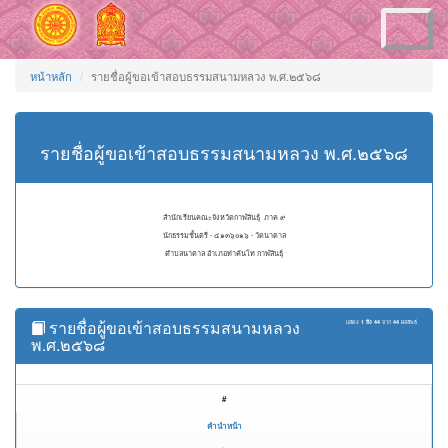
Toggle
navigation
หน้าหลัก
รายชื่อผู้ขอเข้าสอบธรรมสนามหลวง พ.ศ.๒๕๖๘
รายชื่อผู้ขอเข้าสอบธรรมสนามหลวง พ.ศ.๒๕๖๘
สำนักเรียนคณะจังหวัดกาฬสินธุ์ ภาค ๙
นักธรรมชั้นตรี - ๔๑๓๖๐๑๖ - วัดนาตาล
ตำบลนาตาล อำเภอท่าคันโท กาฬสินธุ์
รายชื่อผู้ขอเข้าสอบธรรมสนามหลวง
แสดง
1 ถึง 44
จาก
44
ผลลัพธ์
พ.ศ.๒๕๖๘
#
คำนำหน้า