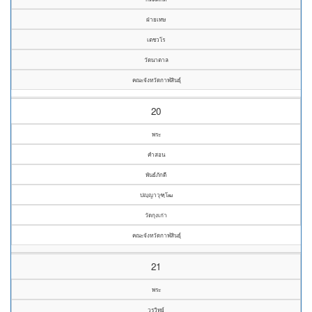
ฝ่ายเทษ
เตชวโร
วัดนาตาล
คณะจังหวัดกาฬสินธุ์
20
พระ
คำสอน
พันธ์ภักดี
ปญฺญาวุฑฺโฒ
วัดกุงเก่า
คณะจังหวัดกาฬสินธุ์
21
พระ
วรวิทย์