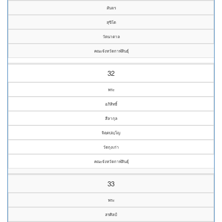
สันจร
สุขิโต
วัดนาตาล
คณะจังหวัดกาฬสินธุ์
32
พระ
อภิสิทธิ์
สีลากุล
จิตฺตปญฺโญ
วัดกุงเก่า
คณะจังหวัดกาฬสินธุ์
33
พระ
สรศิลป์