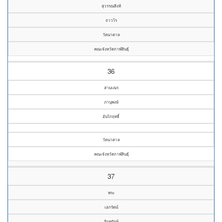
สุวรรณสิงห์
ถาวโร
วัดนาตาล
คณะจังหวัดกาฬสินธุ์
36
สามเณร
ภานุพงษ์
อันไกฤทธิ์
วัดนาตาล
คณะจังหวัดกาฬสินธุ์
37
พระ
เอกรัตน์
อินทรักษ์