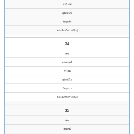
สุทธิวงศ์
ภูริปญฺโญ
วัดกุดจิก
คณะจังหวัดกาฬสินธุ์
34
พระ
พรพลฤทธิ์
สุระวิด
ภูริปญฺโญ
วัดกุงเก่า
คณะจังหวัดกาฬสินธุ์
35
พระ
สุรศักดิ์