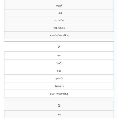
สรศักดิ์
กาสังข์
มหาลาโภ
วัดสร้างแก้ว
คณะจังหวัดกาฬสินธุ์
2
พระ
ไพศรี
กุชัว
ฐานกโร
วัดนาตาล
คณะจังหวัดกาฬสินธุ์
3
พระ