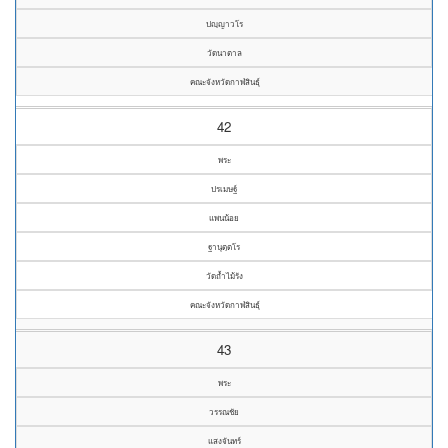
ปญฺญาวโร
วัดนาตาล
คณะจังหวัดกาฬสินธุ์
42
พระ
ปรเมษฐ์
แพนน้อย
ฐานุตฺตโร
วัดถ้ำไม้รัง
คณะจังหวัดกาฬสินธุ์
43
พระ
วรรณชัย
แสงจันทร์