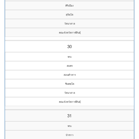
ศิริเมือง
สุจิตฺโต
วัดนาตาล
คณะจังหวัดกาฬสินธุ์
30
พระ
สมพร
สอนคำหาร
ชินทตฺโต
วัดนาตาล
คณะจังหวัดกาฬสินธุ์
31
พระ
บัวขาว