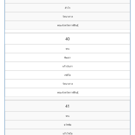
สํวโร
วัดนาตาล
คณะจังหวัดกาฬสินธุ์
40
พระ
พัฒนา
แก้วบับภา
เขมิโย
วัดนาตาล
คณะจังหวัดกาฬสินธุ์
41
พระ
ธวัชชัย
แก้วไชโย