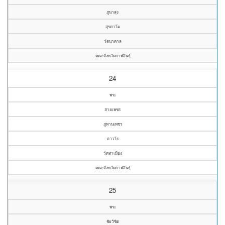
ภูนาสุง
สุขกาโม
วัดนาตาล
คณะจังหวัดกาฬสินธุ์
24
พระ
สายเพชร
ภูพานเพชร
ถาวโร
วัดท่าเมือง
คณะจังหวัดกาฬสินธุ์
25
พระ
ชัยวิชิต