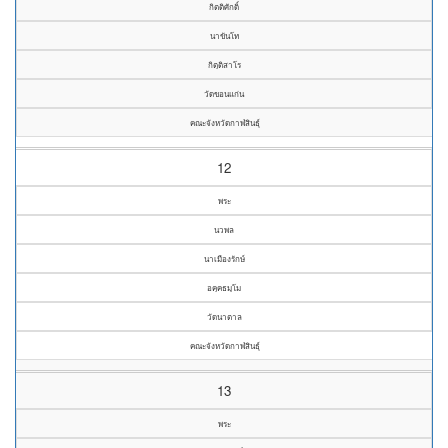
กิตติศักดิ์
นาขันโท
กิตฺติสาโร
วัดขอนแก่น
คณะจังหวัดกาฬสินธุ์
12
พระ
นวพล
นาเมืองรักษ์
อคฺคธมฺโม
วัดนาตาล
คณะจังหวัดกาฬสินธุ์
13
พระ