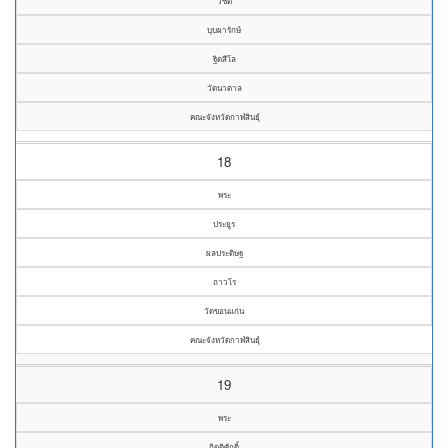
วิชิต
บุบผารักษ์
ฐิตสีโล
วัดนาตาล
คณะจังหวัดกาฬสินธุ์
18
พระ
ประยูร
ผลประดิษฐ
ถาวโร
วัดขอนแก่น
คณะจังหวัดกาฬสินธุ์
19
พระ
กิตติศักดิ์