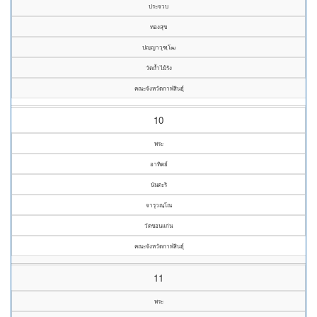
ประจวบ
ทองสุข
ปญฺญาวุฑฺโฒ
วัดถ้ำไม้รัง
คณะจังหวัดกาฬสินธุ์
10
พระ
อาทิตย์
นันตะริ
จารุวณฺโณ
วัดขอนแก่น
คณะจังหวัดกาฬสินธุ์
11
พระ