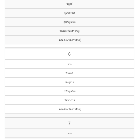
วิบูลย์
จุมพลขันธ์
สุทฺธิญาโณ
วัดใหม่โนนสำราญ
คณะจังหวัดกาฬสินธุ์
6
พระ
ปินพงษ์
ชมภูราช
วชิรญาโณ
วัดนาตาล
คณะจังหวัดกาฬสินธุ์
7
พระ