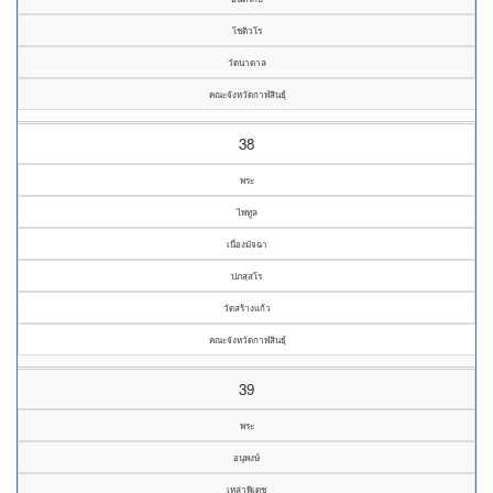
โชติวโร
วัดนาตาล
คณะจังหวัดกาฬสินธุ์
38
พระ
ไพทูล
เนื่องมัจฉา
ปภสฺสโร
วัดสร้างแก้ว
คณะจังหวัดกาฬสินธุ์
39
พระ
อนุพงษ์
เหล่าพิเดช