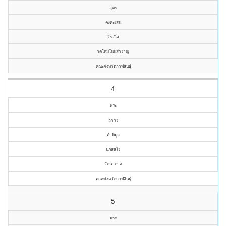
อุดร
คงคะเสน
จิรวํโส
วัดใหม่โนนสำราญ
คณะจังหวัดกาฬสินธุ์
4
พระ
ถาวร
คำพิมูล
ปภสฺสโร
วัดนาตาล
คณะจังหวัดกาฬสินธุ์
5
พระ