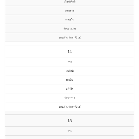
เกียรติศักดิ์
บุญจะนะ
เตชวโร
วัดขอนแก่น
คณะจังหวัดกาฬสินธุ์
14
พระ
สมศักดิ์
บุญอุ้ม
อติวีโร
วัดนาตาล
คณะจังหวัดกาฬสินธุ์
15
พระ