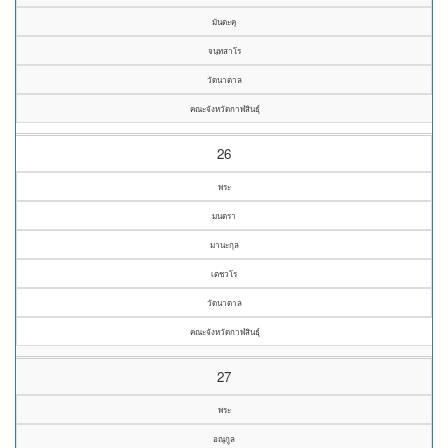
มันตะคุ
จนฺทสาโร
วัดนาตาล
คณะจังหวัดกาฬสินธุ์
26
พระ
มนตรา
มานะกุล
เตชวโร
วัดนาตาล
คณะจังหวัดกาฬสินธุ์
27
พระ
อณุกูล