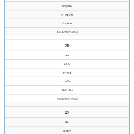
มาสูงโนน
ถาวรธมฺโม
วัดนาตาล
คณะจังหวัดกาฬสินธุ์
28
พระ
ระยอง
วิจันขันธ์
ขนฺติโก
วัดท่าเมือง
คณะจังหวัดกาฬสินธุ์
29
พระ
เอกพงศ์