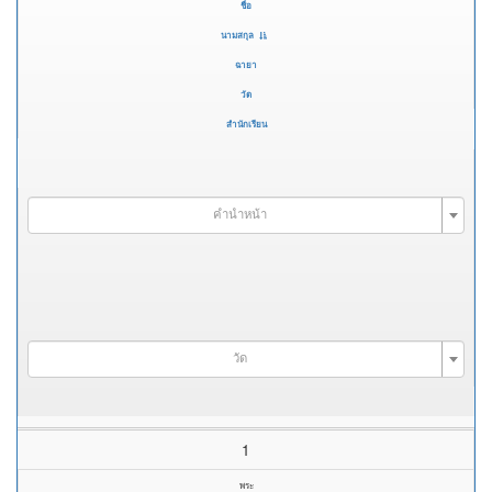
ชื่อ
นามสกุล
ฉายา
วัด
สำนักเรียน
คำนำหน้า
วัด
1
พระ