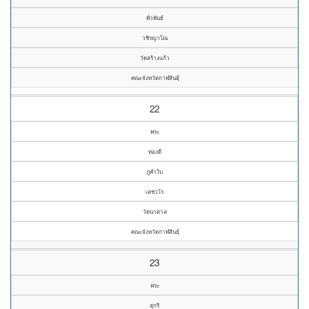
พั่วพันธ์
วชิรญาโณ
วัดสร้างแก้ว
คณะจังหวัดกาฬสินธุ์
22
พระ
ทองดี
ภูคำใบ
เตชวโร
วัดนาตาล
คณะจังหวัดกาฬสินธุ์
23
พระ
สุกรี