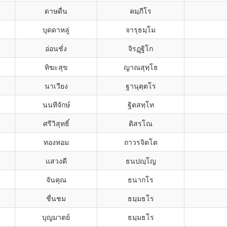
ดาษดื่น
คมฺภีโร
บุดดาหลู่
จารุธมฺโม
อ่อนชั่ง
จิรฏฺฐิโก
ทิฆะสุข
ญาณสุทฺโธ
นาเวียง
ฐานุตฺตโร
นนทีจักษ์
ฐิตสทฺโท
ศรีวิสุทธิ์
ติสรโณ
ทองหอม
ถาวรจิตโต
แสวงดี
ธนปญฺโญ
จันคุณ
ธนากโร
ชื่นชม
ธมฺมธโร
บุญมาตย์
ธมฺมธโร