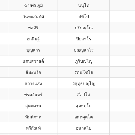
ฉายชัยภูมิ
นนฺโท
วินทะสมบัติ
ปทีโป
พลศิริ
ปริปุณฺโณ
อกนิษฐ์
ปิยสาโร
บุญสาร
ปุญฺญสาโร
แสนสวาสดิ์
ภูริปญฺโญ
สีมะพริก
รตนโชโต
สว่างแสง
วิสุทฺธปญฺโญ
พรมจันทร์
สีลวํโส
สุตะคาน
สุตธมฺโม
พิมพ์ภาค
อตฺตคุตฺโต
ทวีกัณฑ์
อนาลโย