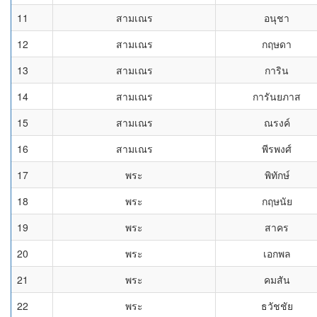
11
สามเณร
อนุชา
12
สามเณร
กฤษดา
13
สามเณร
การิน
14
สามเณร
การันยภาส
15
สามเณร
ณรงค์
16
สามเณร
พีรพงศ์
17
พระ
พิทักษ์
18
พระ
กฤษนัย
19
พระ
สาคร
20
พระ
เอกพล
21
พระ
คมสัน
22
พระ
ธวัชชัย