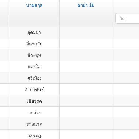
นามสกุล
ฉายา
วัด
อุดมมา
ถิ่นพายับ
สีกะมุท
แสงใส
ศรีเมือง
จำปาขันธ์
เขียวสด
กกม่วง
หางนาค
วงชมภู