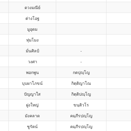
ดวงมณีย์
ต่างโอฐ
มูอุดม
ทุ่มโมง
มั่นศิลป์
-
วงศา
-
พอกพูน
กตปุญฺโญ
บุบผาโภขน์
กิตฺติญาโณ
ปัญญาใส
กิตฺติปญฺโญ
ฝูงใหญ่
ขนฺติวโร
มังคลาด
คมฺภีรปญฺโญ
ชูรัตน์
คมฺภีรปญฺโญ