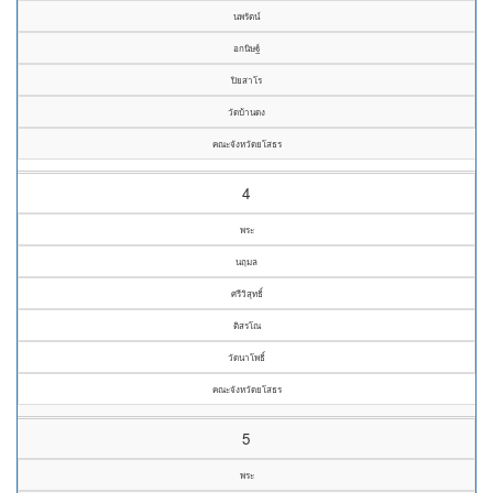
นพรัตน์
อกนิษฐ์
ปิยสาโร
วัดบ้านดง
คณะจังหวัดยโสธร
4
พระ
นฤมล
ศรีวิสุทธิ์
ติสรโณ
วัดนาโพธิ์
คณะจังหวัดยโสธร
5
พระ