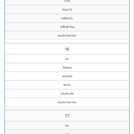
สาคร
ปัญญาใส
กิตฺติปญฺโญ
วัดขี้เหล็กใหญ่
คณะจังหวัดยโสธร
16
พระ
สิทธิพงษ์
พรมจันทร์
สีลวํโส
วัดแหล่งแป้น
คณะจังหวัดยโสธร
17
พระ