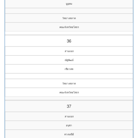
มูอุดม
วัดยางตลาด
คณะจังหวัดยโสธร
36
สามเณร
ณัฐพัฒน์
เขียวสด
วัดยางตลาด
คณะจังหวัดยโสธร
37
สามเณร
อนุชา
ดวงมณีย์