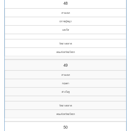
48
สามเณร
ปราชญ์ชญา
แสงใส
วัดยางตลาด
คณะจังหวัดยโสธร
49
สามเณร
กฤษดา
ต่างโอฐ
วัดยางตลาด
คณะจังหวัดยโสธร
50