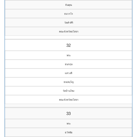
จันคุณ
ธนากโร
วัดคำศิริ
คณะจังหวัดยโสธร
32
พระ
ธนกฤษ
แสวงดี
ธนปญฺโญ
วัดบ้านโซง
คณะจังหวัดยโสธร
33
พระ
ธวัชชัย