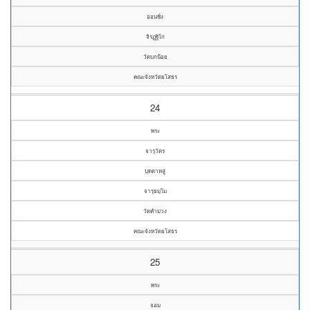
อ่อนชั่ง
จิรฏฺฐิโก
วัดบกน้อย
คณะจังหวัดยโสธร
24
พระ
จารุวัตร
บุดดาหลู่
จารุธมฺโม
วัดคำม่วง
คณะจังหวัดยโสธร
25
พระ
จอม