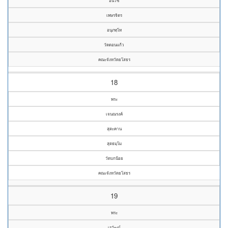
อนวัช
เพษรจิตร
อนุภทฺโท
วัดดอนแก้ว
คณะจังหวัดยโสธร
18
พระ
เจนณรงค์
สุตะคาน
สุตธมฺโม
วัดบกน้อย
คณะจังหวัดยโสธร
19
พระ
เรวัฒน์