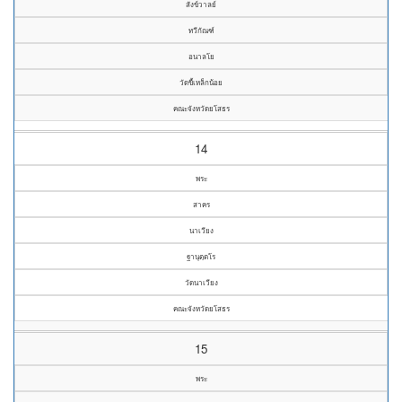
สังข์วาลย์
ทวีกัณฑ์
อนาลโย
วัดขี้เหล็กน้อย
คณะจังหวัดยโสธร
14
พระ
สาคร
นาเวียง
ฐานุตฺตโร
วัดนาเวียง
คณะจังหวัดยโสธร
15
พระ