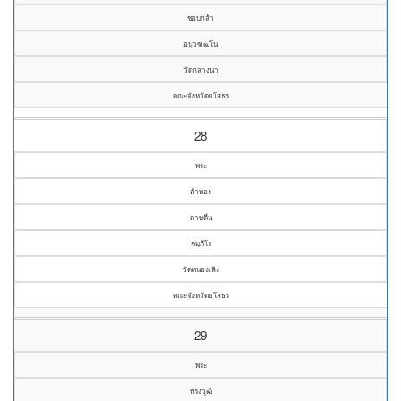
ชอบกล้า
อนุวฑฺฒโน
วัดกลางนา
คณะจังหวัดยโสธร
28
พระ
คำพอง
ดาษดื่น
คมฺภีโร
วัดหนองเลิง
คณะจังหวัดยโสธร
29
พระ
ทรงวุฒิ