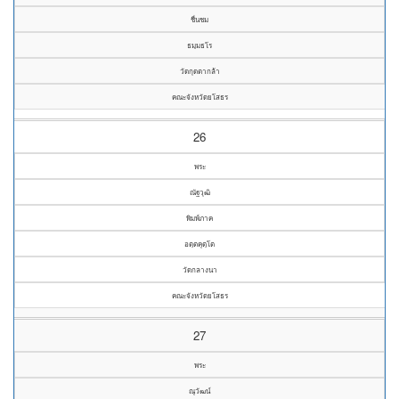
ชื่นชม
ธมฺมธโร
วัดกุดตากล้า
คณะจังหวัดยโสธร
26
พระ
ณัฐวุฒิ
พิมพ์ภาค
อตฺตคุตฺโต
วัดกลางนา
คณะจังหวัดยโสธร
27
พระ
ณุวัฒน์