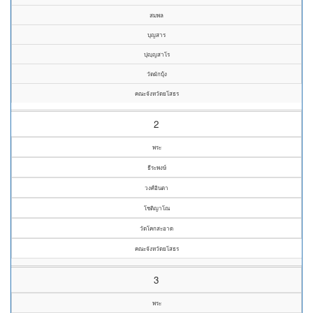
สมพล
บุญสาร
ปุญฺญสาโร
วัดผักบุ้ง
คณะจังหวัดยโสธร
2
พระ
ธีระพงษ์
วงศ์อินตา
โชติญาโณ
วัดโคกสะอาด
คณะจังหวัดยโสธร
3
พระ