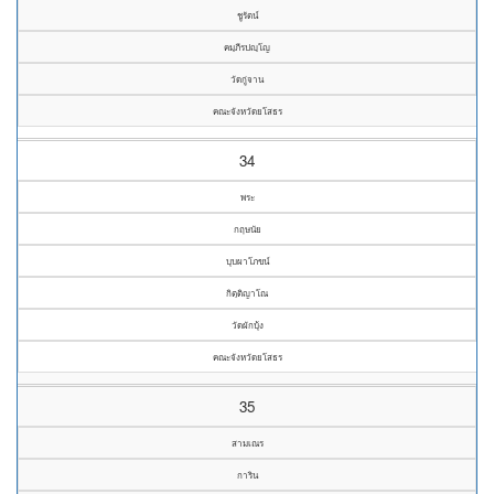
ชูรัตน์
คมฺภีรปญฺโญ
วัดกู่จาน
คณะจังหวัดยโสธร
34
พระ
กฤษนัย
บุบผาโภขน์
กิตฺติญาโณ
วัดผักบุ้ง
คณะจังหวัดยโสธร
35
สามเณร
การิน