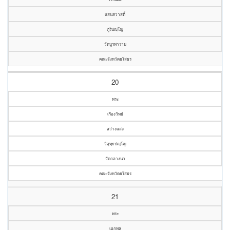
แสนสวาสดิ์
ภูริปญฺโญ
วัดบูรพาราม
คณะจังหวัดยโสธร
20
พระ
เรืองวิทย์
สว่างแสง
วิสุทฺธปญฺโญ
วัดกลางนา
คณะจังหวัดยโสธร
21
พระ
เอกพล