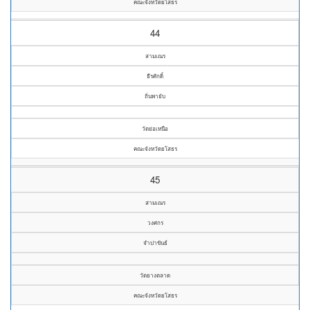
คณะจังหวัดยโสธร
44
สามเณร
ธีรศักดิ์
ถิ่นพายับ
วัดย่อเหนือ
คณะจังหวัดยโสธร
45
สามเณร
วงศกร
จำปาขันธ์
วัดยางตลาด
คณะจังหวัดยโสธร