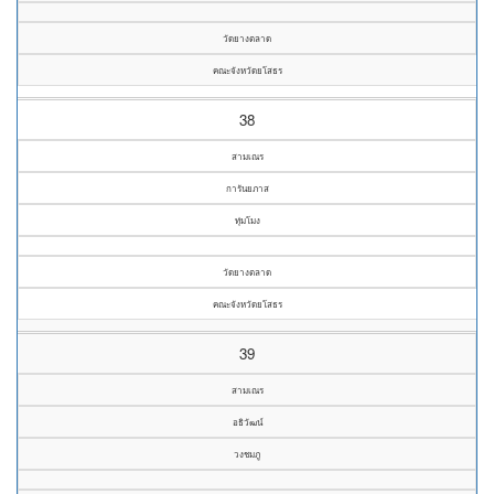
วัดยางตลาด
คณะจังหวัดยโสธร
38
สามเณร
การันยภาส
ทุ่มโมง
วัดยางตลาด
คณะจังหวัดยโสธร
39
สามเณร
อธิวัฒน์
วงชมภู