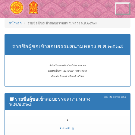
Toggle
navigation
หน้าหลัก
รายชื่อผู้ขอเข้าสอบธรรมสนามหลวง พ.ศ.๒๕๖๘
รายชื่อผู้ขอเข้าสอบธรรมสนามหลวง พ.ศ.๒๕๖๘
สำนักเรียนคณะจังหวัดยโสธร ภาค ๑๐
นักธรรมชั้นตรี - ๔๑๓๙๐๐๙ - วัดยางตลาด
ตำบลย่อ อำเภอคำเขื่อนแก้ว ยโสธร
รายชื่อผู้ขอเข้าสอบธรรมสนามหลวง
แสดง
1 ถึง 50
จาก
50
ผลลัพธ์
พ.ศ.๒๕๖๘
#
คำนำหน้า