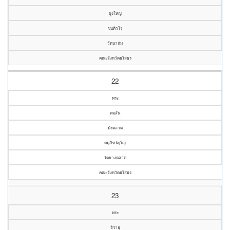
ฝูงใหญ่
ขนฺติวโร
วัดนาถ่ม
คณะจังหวัดยโสธร
22
พระ
คมสัน
มังคลาด
คมฺภีรปญฺโญ
วัดยางตลาด
คณะจังหวัดยโสธร
23
พระ
จิรายุ