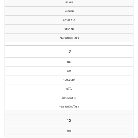
สถาพร
ทองหอม
ถาวรจิตโต
วัดนาถ่ม
คณะจังหวัดยโสธร
12
พระ
นิกร
วินทะสมบัติ
ปทีโป
วัดดอนมะยาง
คณะจังหวัดยโสธร
13
พระ