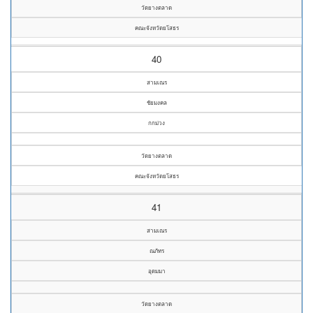
วัดยางตลาด
คณะจังหวัดยโสธร
40
สามเณร
ชัยมงคล
กกม่วง
วัดยางตลาด
คณะจังหวัดยโสธร
41
สามเณร
ณภัทร
อุดมมา
วัดยางตลาด