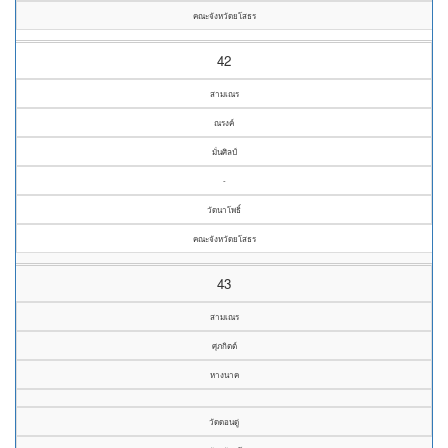
คณะจังหวัดยโสธร
42
สามเณร
ณรงค์
มั่นศิลป์
-
วัดนาโพธิ์
คณะจังหวัดยโสธร
43
สามเณร
ศุภกิตต์
หางนาค
วัดดอนดู่