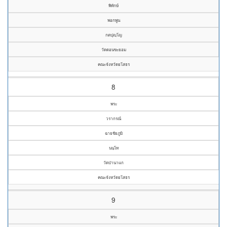
พิทักษ์
พอกพูน
กตปุญฺโญ
วัดดอนขะยอม
คณะจังหวัดยโสธร
8
พระ
วรากรณ์
ฉายชัยภูมิ
นนฺโท
วัดป่านาแก
คณะจังหวัดยโสธร
9
พระ