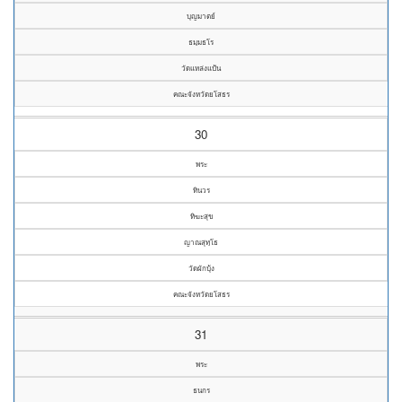
บุญมาตย์
ธมฺมธโร
วัดแหล่งแป้น
คณะจังหวัดยโสธร
30
พระ
ทินวร
ทิฆะสุข
ญาณสุทฺโธ
วัดผักบุ้ง
คณะจังหวัดยโสธร
31
พระ
ธนกร