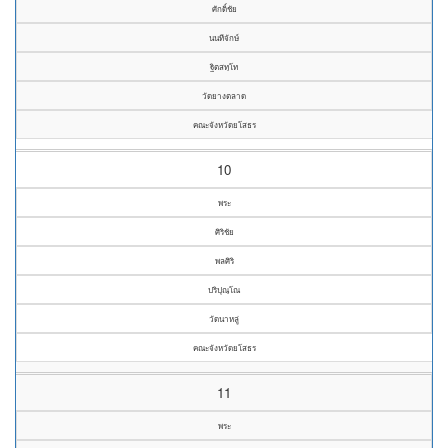
ศักดิ์ชัย
นนทีจักษ์
ฐิตสทฺโท
วัดยางตลาด
คณะจังหวัดยโสธร
10
พระ
ศิริชัย
พลศิริ
ปริปุณฺโณ
วัดนาหลู่
คณะจังหวัดยโสธร
11
พระ