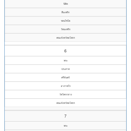
นิสิต
สีมะพริก
รตนโชโต
วัดมะพริก
คณะจังหวัดยโสธร
6
พระ
ประสาท
ศรีจันทร์
อาภาทโร
วัดโคกกลาง
คณะจังหวัดยโสธร
7
พระ