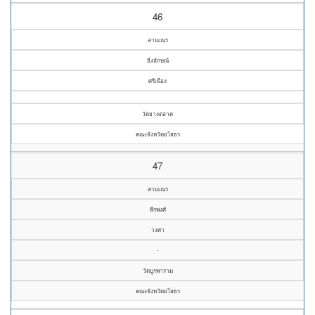
46
สามเณร
ยิ่งลักษณ์
ศรีเมือง
วัดยางตลาด
คณะจังหวัดยโสธร
47
สามเณร
พีรพงศ์
วงศา
-
วัดบูรพาราม
คณะจังหวัดยโสธร