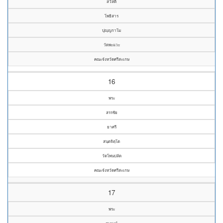
สวัสดิ์
โพธิสาร
ปุญฺญกาโม
วัดพะแวะ
คณะจังหวัดศรีสะเกษ
16
พระ
สรรชัย
ยาศรี
สนฺตจิตฺโต
วัดโพนปลัด
คณะจังหวัดศรีสะเกษ
17
พระ