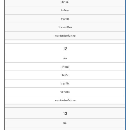
สังวาล
สิงห์ทอง
จนฺทวํโส
วัดหนองอิไทย
คณะจังหวัดศรีสะเกษ
12
พระ
สุริวงค์
ไพรบึง
สจฺจวีโร
วัดไพรบึง
คณะจังหวัดศรีสะเกษ
13
พระ