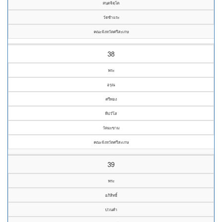
สนฺตจิตฺโต
วัดชำแระ
คณะจังหวัดศรีสะเกษ
38
พระ
อรุณ
ศรีทอง
ทีปวํโส
วัดมะขาม
คณะจังหวัดศรีสะเกษ
39
พระ
อภิสิทธิ์
ปวนคำ