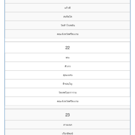
แก้วดี
สมจิตฺโต
วัดสำโรงพลัน
คณะจังหวัดศรีสะเกษ
22
พระ
ศิวกร
คุณะแสน
ธีรปญฺโญ
วัดเทพไอยราราม
คณะจังหวัดศรีสะเกษ
23
สามเณร
เกียรติพงษ์