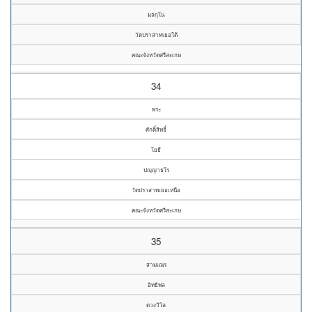
มลกุโน
วัดปราสาทเยอใต้
คณะจังหวัดศรีสะเกษ
34
พระ
ศักดิ์สิทธิ์
โยธี
ปญฺญาธโร
วัดปราสาทเยอเหนือ
คณะจังหวัดศรีสะเกษ
35
สามเณร
อิทธิพล
ดวงวิไล