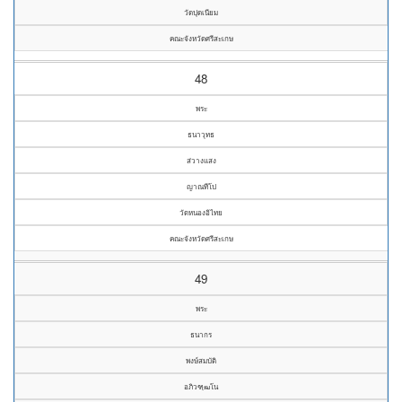
วัดปุดเนียม
คณะจังหวัดศรีสะเกษ
48
พระ
ธนาวุทธ
ส่วางแสง
ญาณทีโป
วัดหนองอิไทย
คณะจังหวัดศรีสะเกษ
49
พระ
ธนากร
พงษ์สมบัติ
อภิวฑฺฒโน