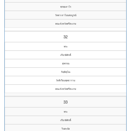
พฺรหฺมจาโร
วัดตาเจาโนนสมบูรณ์
คณะจังหวัดศรีสะเกษ
32
พระ
เกียรติศักดิ์
สุพรรณ
กิตฺติคุโณ
วัดสิเรียมพุทธาราม
คณะจังหวัดศรีสะเกษ
33
พระ
เกียรติศักดิ์
วินตะนัย