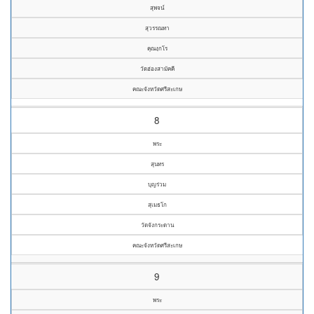
สุพจน์
สุวรรณทา
คุณงฺกโร
วัดฮ่องสามัคคี
คณะจังหวัดศรีสะเกษ
8
พระ
สุนทร
บุญร่วม
สุเมธโก
วัดจังกระดาน
คณะจังหวัดศรีสะเกษ
9
พระ