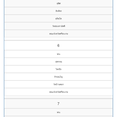
สุพิศ
สิงห์ขร
สุจิตฺโต
วัดฮ่องสามัคคี
คณะจังหวัดศรีสะเกษ
6
พระ
สุพรรณ
ไพรบึง
ถิรปญฺโญ
วัดบ้านคอก
คณะจังหวัดศรีสะเกษ
7
พระ