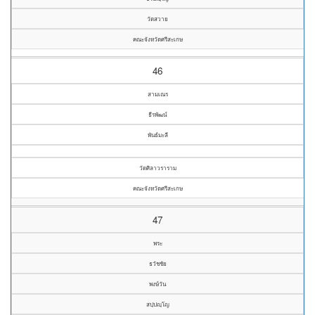
วัดสวาย
คณะจังหวัดศรีสะเกษ
46
สามเณร
ธีรพัฒน์
พันธ์มะลี
วัดศิลาวราราม
คณะจังหวัดศรีสะเกษ
47
พระ
ธวัชชัย
พงษ์วัน
สปฺปญฺโญ