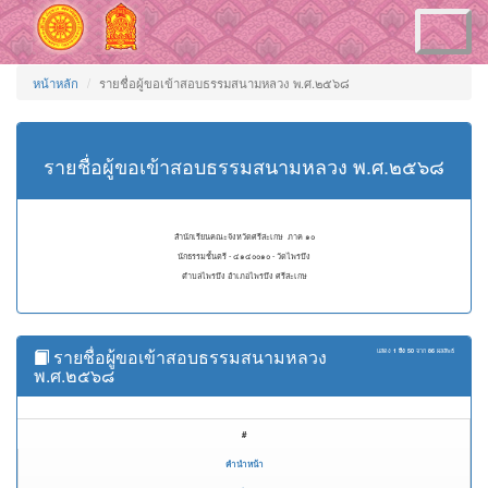
Toggle
navigation
หน้าหลัก
รายชื่อผู้ขอเข้าสอบธรรมสนามหลวง พ.ศ.๒๕๖๘
รายชื่อผู้ขอเข้าสอบธรรมสนามหลวง พ.ศ.๒๕๖๘
สำนักเรียนคณะจังหวัดศรีสะเกษ ภาค ๑๐
นักธรรมชั้นตรี - ๔๑๔๐๐๑๐ - วัดไพรบึง
ตำบลไพรบึง อำเภอไพรบึง ศรีสะเกษ
รายชื่อผู้ขอเข้าสอบธรรมสนามหลวง
แสดง
1 ถึง 50
จาก
86
ผลลัพธ์
พ.ศ.๒๕๖๘
#
คำนำหน้า