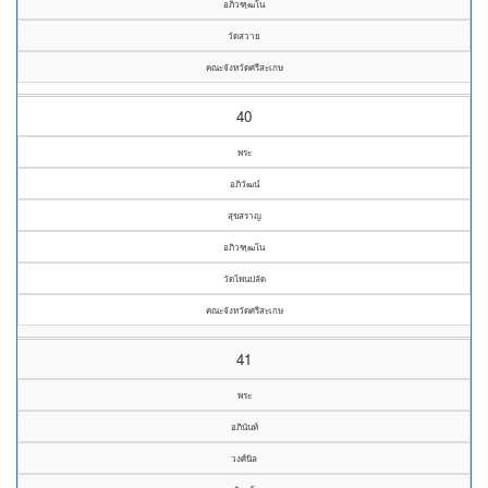
อภิวฑฺฒโน
วัดสวาย
คณะจังหวัดศรีสะเกษ
40
พระ
อภิวัฒน์
สุขสราญ
อภิวฑฺฒโน
วัดโพนปลัด
คณะจังหวัดศรีสะเกษ
41
พระ
อภินันท์
วงศ์นิล