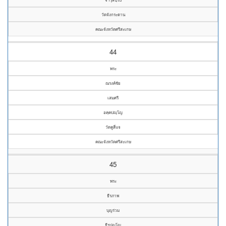
วัดจังกระดาน
คณะจังหวัดศรีสะเกษ
44
พระ
ณรงค์ชัย
เสมศรี
อคฺคปญฺโญ
วัดคูสี่แจ
คณะจังหวัดศรีสะเกษ
45
พระ
ธีรภาพ
บุญร่วม
ธีรปญฺโญ