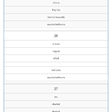
บัวบาน
ธีรญาโณ
วัดปราสาทเยอเหนือ
คณะจังหวัดศรีสะเกษ
26
สามเณร
เสฏฐวุฒิ
ศรีโพธิ์
วัดบ้านไทร
คณะจังหวัดศรีสะเกษ
27
พระ
เพิ่มทรัพย์
พิมูลชาติ