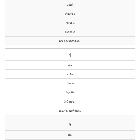
สุรัตน์
เจียงเพ็ญ
ภทฺทธมฺโม
วัดสลักใด
คณะจังหวัดศรีสะเกษ
4
พระ
สุภกิจ
วังคาม
ติกฺขวีโร
วัดบ้านคอก
คณะจังหวัดศรีสะเกษ
5
พระ