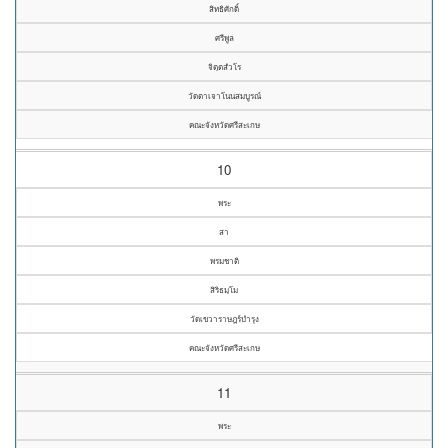
สิทธิศักดิ์
ศรีพูล
จิตฺตสํวโร
วัดตาเจาโนนสมบูรณ์
คณะจังหวัดศรีสะเกษ
10
พระ
สา
พรมชาติ
สิริธมฺโม
วัดเขวาราษฎร์บำรุง
คณะจังหวัดศรีสะเกษ
11
พระ