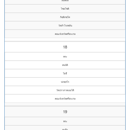
สมพงษ์
ไชยโชติ
กิตฺติภทฺโท
วัดสำโรงพลัน
คณะจังหวัดศรีสะเกษ
18
พระ
สมบัติ
โยธี
ปภสฺสโร
วัดปราสาทเยอใต้
คณะจังหวัดศรีสะเกษ
19
พระ
สมนึก