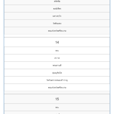
สหัสชัย
พงษ์เพ็ชร
มหาสกฺโก
วัดดินแดง
คณะจังหวัดศรีสะเกษ
14
พระ
สวาท
พรมสามสี
ปุญฺญจิตฺโต
วัดกันตรวจหนองสำราญ
คณะจังหวัดศรีสะเกษ
15
พระ