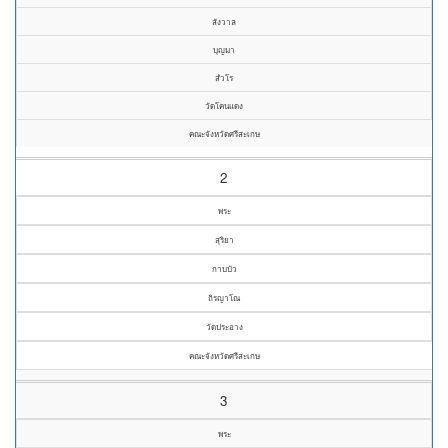
สังวาล
บุญมา
สํวโร
วัดโคนแดง
คณะจังหวัดศรีสะเกษ
2
พระ
สุริยา
กาบบัว
ถิรญาโณ
วัดประอาง
คณะจังหวัดศรีสะเกษ
3
พระ