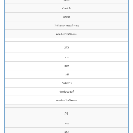
จันทร์เพ็ง
ติสฺสโร
วัดกันตรวจหนองสำราญ
คณะจังหวัดศรีสะเกษ
20
พระ
สนิท
เกษี
กิตฺติสาโร
วัดศรีสุขสวัสดิ์
คณะจังหวัดศรีสะเกษ
21
พระ
สถิต