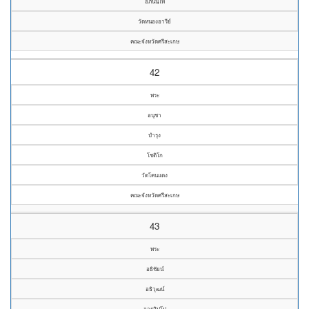
อภินนฺโท
วัดหนองอารีย์
คณะจังหวัดศรีสะเกษ
42
พระ
อนุชา
บำรุง
โชติโก
วัดโคนแดง
คณะจังหวัดศรีสะเกษ
43
พระ
อธิชัยน์
อธิวุฒน์
จารุสิปฺโป