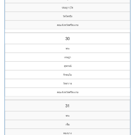
ปญฺญาวุโธ
วัดไพรบึง
คณะจังหวัดศรีสะเกษ
30
พระ
เจษฎา
สุพรรณ์
จิรธมฺโม
วัดสวาย
คณะจังหวัดศรีสะเกษ
31
พระ
เข็ม
ทองบาง