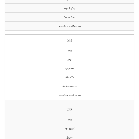
สุทฺธปญฺโญ
วัดปุดเนียม
คณะจังหวัดศรีสะเกษ
28
พระ
เดชา
บุญร่วม
วิริยธโร
วัดจังกระดาน
คณะจังหวัดศรีสะเกษ
29
พระ
เชาวฤทธิ์
เข็ญคำ