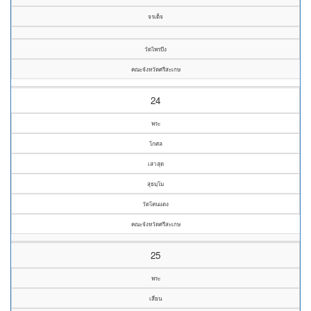
จรเด็จ
วัดไพรบึง
คณะจังหวัดศรีสะเกษ
24
พระ
โกศล
เสาสุด
สุธมฺโม
วัดโคนแดง
คณะจังหวัดศรีสะเกษ
25
พระ
เสี่ยน