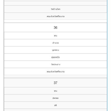
วัดบ้านไทร
คณะจังหวัดศรีสะเกษ
36
พระ
อำนวย
บุตรพวง
สุทฺธสทฺโธ
วัดประอาง
คณะจังหวัดศรีสะเกษ
37
พระ
อัครพล
สติ