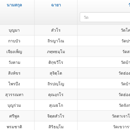
นามสกุล
ฉายา
ว
วัด
บุญมา
สํวโร
วัดโ
กาบบัว
ถิรญาโณ
วัดป
เจียงเพ็ญ
ภทฺทธมฺโม
วัดส
วังคาม
ติกฺขวีโร
วัดบ
สิงห์ขร
สุจิตฺโต
วัดฮ่อ
ไพรบึง
ถิรปญฺโญ
วัดบ
สุวรรณทา
คุณงฺกโร
วัดฮ่อ
บุญร่วม
สุเมธโก
วัดจั
ศรีพูล
จิตฺตสํวโร
วัดตาเจา
พรมชาติ
สิริธมฺโม
วัดเขวาร