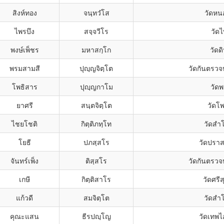
สิงห์ทอง
จนฺทวํโส
วัดหน
ไพรบึง
สจฺจวีโร
วัดไ
พงษ์เพ็ชร
มหาสกฺโก
วัดด
พรมสามสี
ปุญฺญจิตฺโต
วัดกันตรว
โพธิสาร
ปุญฺญกาโม
วัด
ยาศรี
สนฺตจิตฺโต
วัดโ
ไชยโชติ
กิตฺติภทฺโท
วัดสำ
โยธี
ปภสฺสโร
วัดปราส
จันทร์เพ็ง
ติสฺสโร
วัดกันตรว
เกษี
กิตฺติสาโร
วัดศรีส
แก้วดี
สมจิตฺโต
วัดสำ
คุณะแสน
ธีรปญฺโญ
วัดเทพ