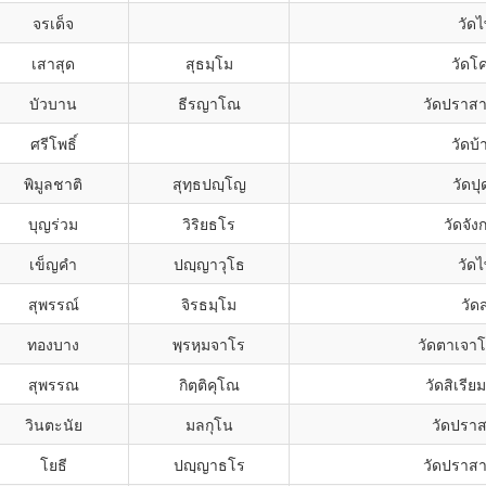
จรเด็จ
วัดไ
เสาสุด
สุธมฺโม
วัดโ
บัวบาน
ธีรญาโณ
วัดปราสา
ศรีโพธิ์
วัดบ
พิมูลชาติ
สุทฺธปญฺโญ
วัดปุ
บุญร่วม
วิริยธโร
วัดจั
เข็ญคำ
ปญฺญาวุโธ
วัดไ
สุพรรณ์
จิรธมฺโม
วัด
ทองบาง
พฺรหฺมจาโร
วัดตาเจา
สุพรรณ
กิตฺติคุโณ
วัดสิเรี
วินตะนัย
มลกุโน
วัดปราส
โยธี
ปญฺญาธโร
วัดปราสา