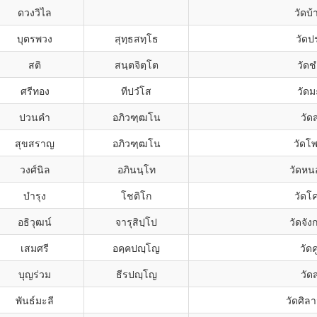
ดวงวิไล
วัดบ
บุตรพวง
สุทฺธสทฺโธ
วัดป
สติ
สนฺตจิตฺโต
วัด
ศรีทอง
ทีปวํโส
วัด
ปวนคำ
อภิวฑฺฒโน
วัด
สุขสราญ
อภิวฑฺฒโน
วัดโ
วงศ์นิล
อภินนฺโท
วัดหนอ
บำรุง
โชติโก
วัดโ
อธิวุฒน์
จารุสิปฺโป
วัดจั
เสมศรี
อคฺคปญฺโญ
วัดค
บุญร่วม
ธีรปญฺโญ
วัด
พันธ์มะลี
วัดศิล