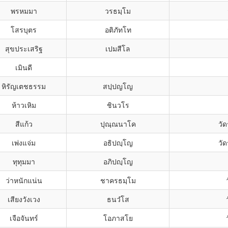
พรหมมา
วรธมฺโม
โสรบุตร
อติภัทโท
สุขประเสริฐ
เปมสีโล
เมินดี
หิรัญเตชธรรม
สปฺปญโญ
ห้าวเหิม
ชินวโร
สีแก้ว
ปุณฺณนาโค
วั
เพ่งแจ่ม
อธิปญฺโญ
วั
ทุทุมมา
อภิปญฺโญ
ว่าหนักแน่น
ชาครธมฺโม
เสียงวังเวง
ธนวํโส
เจือจันทร์
โอภาสโย