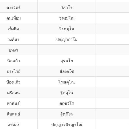
ดวงจิตร์
วิสาโร
ตนเหี่ยม
วฑฺฒโณ
เพ็งพิศ
วีรธมฺโม
วงค์มา
ปญฺญากาโม
บุหงา
นิลแก้ว
สุรชโย
ประไวย์
สีลเตโช
บ้องแก้ว
โฆสคุโณ
ศรีสอน
ฐิตคุโน
พาพันธ์
ติกฺขวีโร
สืบสนธ์
ฐิตสีโล
ดาทอง
ปญฺญาวชิรญาโณ