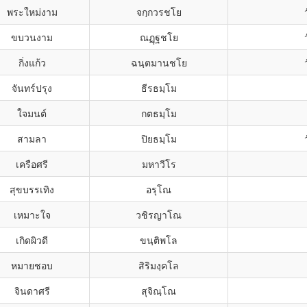
พระใหม่งาม
จกฺกวรชโย
ขบวนงาม
ณฏฺฐชโย
กิ่งแก้ว
ฉนฺตมานชโย
จันทร์ปรุง
ธีรธมฺโม
ใจมนต์
กตธมฺโม
สามลา
ปิยธมฺโม
เครือศรี
มหาวีโร
สุขบรรเทิง
อรุโณ
เหมาะใจ
วชิรญาโณ
เกิดผิวดี
ขนฺติพโล
หมายชอบ
สิริมงฺคโล
จินดาศรี
สุจิณฺโณ