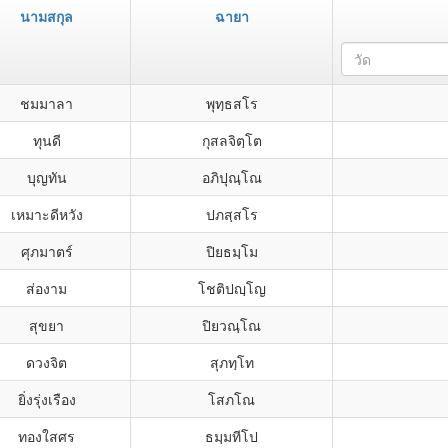
นามสกุล
ฉายา
วัด
ชมมาลา
พุทฺธสโร
ทุนดี
กุสลจิตฺโต
บุญทัน
อภิปุณฺโณ
เหมาะดีหวัง
ปภสฺสโร
ศุภมาตร์
ปิยธมฺโม
ส่องาม
โชติปญฺโญ
สุขยา
ปิยวณฺโณ
ดวงจิต
สุภทฺโท
ยิ่งรุ่งเรือง
โสภโณ
ทองใสศร
ธมฺมทีโป