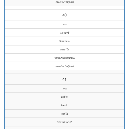
คณะจังหวัดสุรินทร์
40
พระ
เมธาสิทธิ์
นิยมเหมาะ
สุเมธาโส
วัดประชานิมิตนิคม ๓
คณะจังหวัดสุรินทร์
41
พระ
ศักดิ์ชัย
นิลแก้ว
สุรชโย
วัดปราสาทวารี