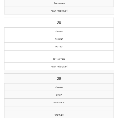
วัดบวรมงคล
คณะจังหวัดสุรินทร์
28
สามเณร
ชยานนท์
ทรงวาจา
วัดราษฎร์นิยม
คณะจังหวัดสุรินทร์
29
สามเณร
ภูรินทร์
ทองกระจาย
วัดอุทุมพร