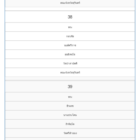
คณะจังหวัดสุรินทร์
38
พระ
กอบชัย
นนท์ศรีราช
สุทฺธิสทฺโธ
วัดป่าสามัคคี
คณะจังหวัดสุรินทร์
39
พระ
ธีรเดช
นามประโคน
ถิรจิตฺโต
วัดศรีลำยอง