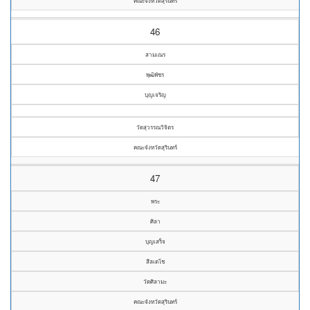
คณะจังหวัดสุรินทร์
46
สามเณร
พุฒิพัชร
บุญเจริญ
วัดสุวรรณวิจิตร
คณะจังหวัดสุรินทร์
47
พระ
ศิลา
บุญเสร็จ
สีลเตโช
วัดศิลามะ
คณะจังหวัดสุรินทร์