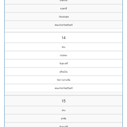
จันทรังสี
จนฺทรสี
วัดแสนสุข
คณะจังหวัดสุรินทร์
14
พระ
กฤษณะ
จินดาศรี
สุจิณฺโณ
วัดกาบกระบือ
คณะจังหวัดสุรินทร์
15
พระ
สุรชัย
จินดาศรี