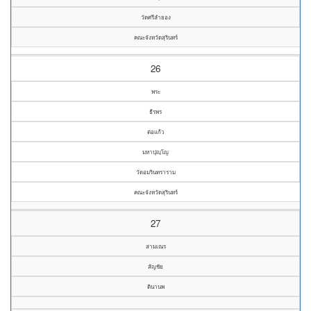
วัดศรีลำยอง
คณะจังหวัดสุรินทร์
26
พระ
ธีรพร
ต่อแก้ว
มหาปุญฺโญ
วัดอมรินทราราม
คณะจังหวัดสุรินทร์
27
สามเณร
สัญชัย
ตินานพ