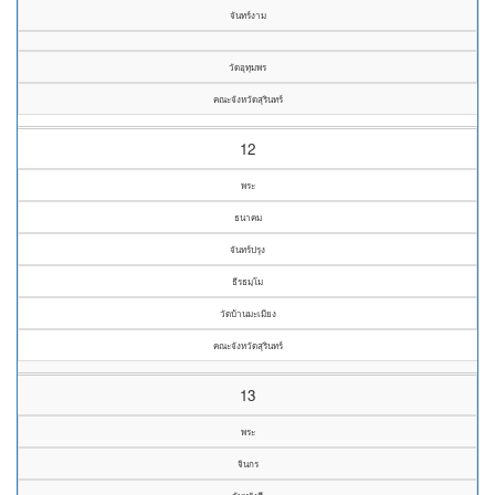
จันทร์งาม
วัดอุทุมพร
คณะจังหวัดสุรินทร์
12
พระ
ธนาคม
จันทร์ปรุง
ธีรธมฺโม
วัดบ้านมะเมียง
คณะจังหวัดสุรินทร์
13
พระ
จินกร