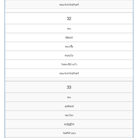
คณะจังหวัดสุรินทร์
32
พระ
นิติพงษ์
ทองเชื้อ
ครุธมฺโม
วัดพระชีบัวแก้ว
คณะจังหวัดสุรินทร์
33
พระ
สุทธิพงษ์
ทองโยง
สุปฏิฏฺฐิโต
วัดศรีลำยอง