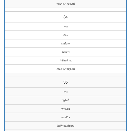
คณะจังหวัดสุรินทร์
34
พระ
เอือม
ทองใสศร
ธมฺมทีโป
วัดบ้านทำนบ
คณะจังหวัดสุรินทร์
35
พระ
รัฐศักดิ์
ทานะมัย
คนฺธสีโล
วัดสิริราษฎร์บำรุง