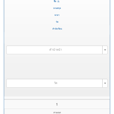
ชื่อ
นามสกุล
ฉายา
วัด
สำนักเรียน
คำนำหน้า
วัด
1
สามเณร