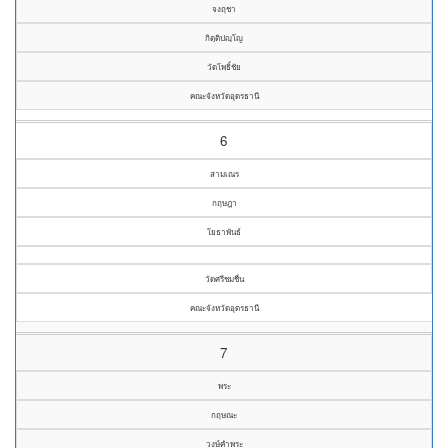
จงฤชา
กิตฺติปญฺโญ
วัดโพธิ์ชัย
คณะจังหวัดอุดรธานี
6
สามเณร
กฤษฎา
โยธาพันธ์
วัดศรีชมชื่น
คณะจังหวัดอุดรธานี
7
พระ
กฤษณะ
วงษ์คำพระ