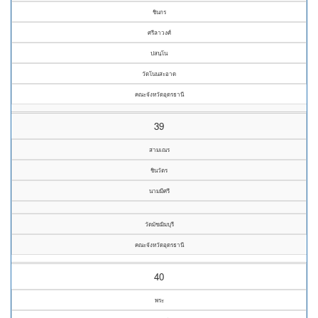
ชินกร
ศรีลาวงศ์
ปสนฺโน
วัดโนนสะอาด
คณะจังหวัดอุดรธานี
39
สามเณร
ชินวัตร
นามมีศรี
วัดมัชฌิมบุรี
คณะจังหวัดอุดรธานี
40
พระ