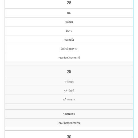
28
พระ
จุนฤทัย
มีมวน
กมฺมสุทฺโธ
วัดสันติวนาราม
คณะจังหวัดอุดรธานี
29
สามเณร
จุฬาวัฒน์
แก้วสะอาด
วัดศิริมงคล
คณะจังหวัดอุดรธานี
30