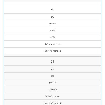
20
พระ
คุปตนันท์
กรณีย์
สุธีโร
วัดไชยนาถวราราม
คณะจังหวัดอุดรธานี
21
พระ
จรัญ
ชูพรมวงค์
จรณธมฺโม
วัดอัมพวันวนาราม
คณะจังหวัดอุดรธานี