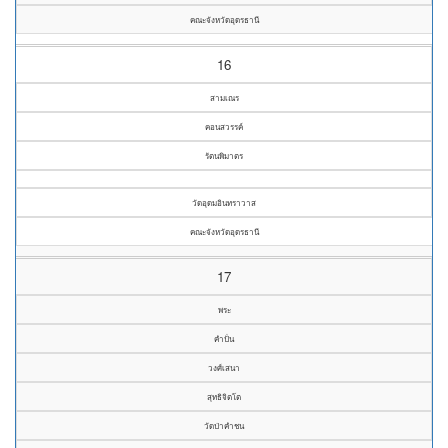
คณะจังหวัดอุดรธานี
16
สามเณร
คอนสวรรค์
รัตนพิมาตร
วัดอุดมอินทราวาส
คณะจังหวัดอุดรธานี
17
พระ
คำปั่น
วงศ์เสนา
สุทธิจิตโต
วัดป่าคำชน