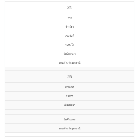
24
พระ
จำเนียร
สุขสวัสดิ์
จนฺทวํโส
วัดนิยมบวร
คณะจังหวัดอุดรธานี
25
สามเณร
จิรภัทร
เมืองมัจฉา
วัดศิริมงคล
คณะจังหวัดอุดรธานี