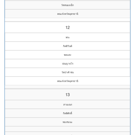
วัดหนองเม็ก
คณะจังหวัดอุดรธานี
12
พระ
กิตติวินท์
พลแสง
ปญฺญาธโร
วัดป่าคำชน
คณะจังหวัดอุดรธานี
13
สามเณร
กิตติศักดิ์
ทองชะนะ