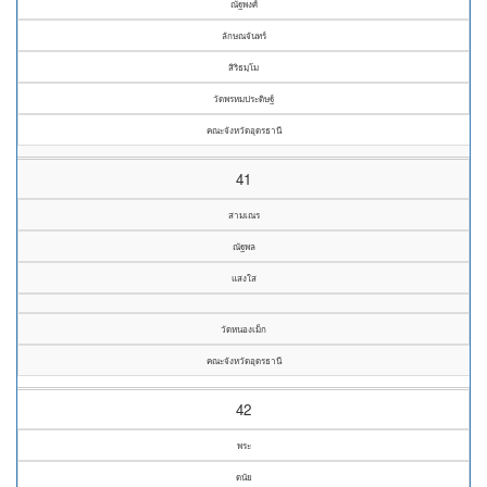
ณัฐพงศ์
ลักษณจันทร์
สิริธมฺโม
วัดพรหมประดิษฐ์
คณะจังหวัดอุดรธานี
41
สามเณร
ณัฐพล
แสงใส
วัดหนองเม็ก
คณะจังหวัดอุดรธานี
42
พระ
ดนัย