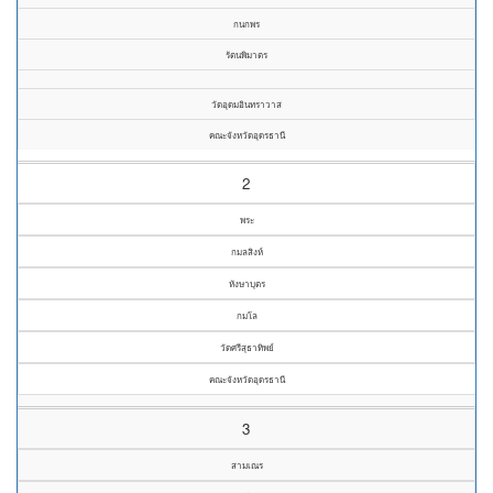
กนกพร
รัตนพิมาตร
วัดอุดมอินทราวาส
คณะจังหวัดอุดรธานี
2
พระ
กมลสิงห์
หังษาบุตร
กมโล
วัดศรีสุธาทิพย์
คณะจังหวัดอุดรธานี
3
สามเณร