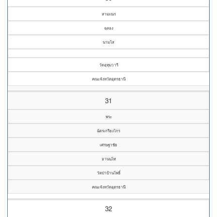
สามเณร
ฉลอง
นามโส
วัดอุทุมวารี
คณะจังหวัดอุดรธานี
31
พระ
ฉัตรเกรียงไกร
เศรษฐาชัย
อานนฺโท
วัดป่าบ้านโพธิ์
คณะจังหวัดอุดรธานี
32