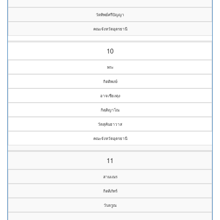
วัดทิพย์ศรีปัญญา
คณะจังหวัดอุดรธานี
10
พระ
กิตติพงษ์
อาจเชียงตุง
กิตฺติญาโณ
วัดสุคันธาวาส
คณะจังหวัดอุดรธานี
11
สามเณร
กิตติภัทร์
วันจรูณ