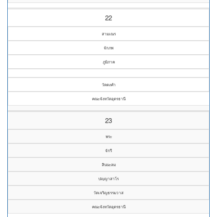
22
สามเณร
จักภพ
ภูมิภาค
วัดดงคำ
คณะจังหวัดอุดรธานี
23
พระ
จักรี
สินนะลม
ปญฺญาสาโร
วัดเจริญธรรมวาส
คณะจังหวัดอุดรธานี