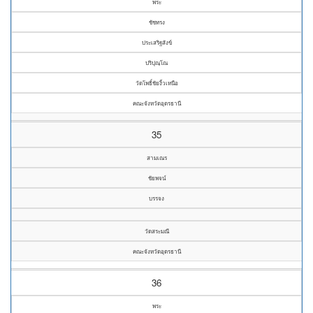
พระ
ชัชทรง
ประเสริฐสังข์
ปริปุณฺโณ
วัดโพธิ์ชัยงิ้วเหนือ
คณะจังหวัดอุดรธานี
35
สามเณร
ชัยพจน์
บรรจง
วัดสระมณี
คณะจังหวัดอุดรธานี
36
พระ