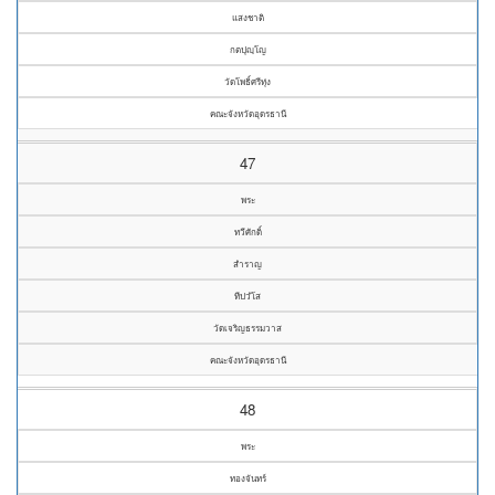
แสงชาติ
กตปุญฺโญ
วัดโพธิ์ศรีทุ่ง
คณะจังหวัดอุดรธานี
47
พระ
ทวีศักดิ์
สำราญ
ทีปวํโส
วัดเจริญธรรมวาส
คณะจังหวัดอุดรธานี
48
พระ
ทองจันทร์