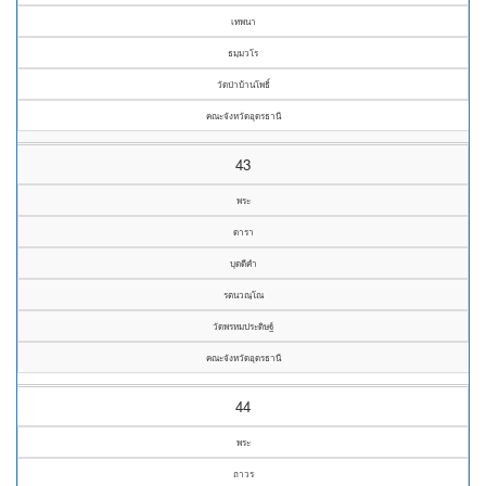
เทพนา
ธมฺมวโร
วัดป่าบ้านโพธิ์
คณะจังหวัดอุดรธานี
43
พระ
ดารา
บุดดีคำ
รตนวณฺโณ
วัดพรหมประดิษฐ์
คณะจังหวัดอุดรธานี
44
พระ
ถาวร