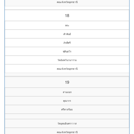
คณะจังหวัดอุดรธานี
18
พระ
คำพันธ์
ภักดีศรี
ชุตินฺธโร
วัดอัมพวันวนาราม
คณะจังหวัดอุดรธานี
19
สามเณร
คุณากร
ศรีหาสร้อย
วัดอุดมอินทราวาส
คณะจังหวัดอุดรธานี