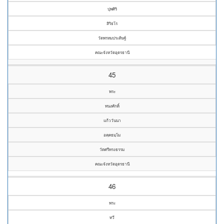
ปุพศิริ
สิริธโร
วัดพรหมประดิษฐ์
คณะจังหวัดอุดรธานี
45
พระ
ทนงศักดิ์
แก้ววันนา
อคฺคธมฺโม
วัดศรีทรงธรรม
คณะจังหวัดอุดรธานี
46
พระ
ทวี