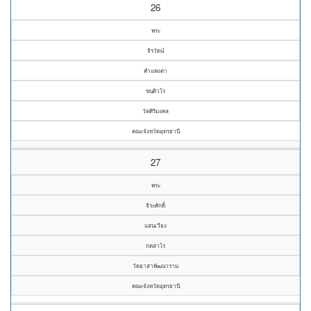
26
พระ
จิรวัตน์
คำแพงตา
ขนฺติวโร
วัดศิริมงคล
คณะจังหวัดอุดรธานี
27
พระ
จิระศักดิ์
แสนเวียง
กตสาโร
วัดอาสาพัฒนาราม
คณะจังหวัดอุดรธานี