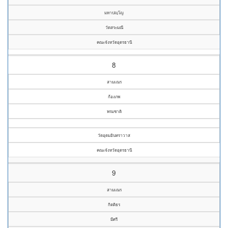
มหาปญฺโญ
วัดสระมณี
คณะจังหวัดอุดรธานี
8
สามเณร
ก้องภพ
พรมชาติ
วัดอุดมอินทราวาส
คณะจังหวัดอุดรธานี
9
สามเณร
กิตติธร
มีศรี