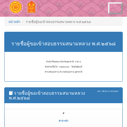
Toggle
navigation
หน้าหลัก
รายชื่อผู้ขอเข้าสอบธรรมสนามหลวง พ.ศ.๒๕๖๘
รายชื่อผู้ขอเข้าสอบธรรมสนามหลวง พ.ศ.๒๕๖๘
สำนักเรียนคณะจังหวัดอุดรธานี ภาค ๘
นักธรรมชั้นโท - ๔๒๒๘๐๐๔ - วัดมัชฌิมบุรี
ตำบลหนองหาน อำเภอหนองหาน อุดรธานี
รายชื่อผู้ขอเข้าสอบธรรมสนามหลวง
แสดง
1 ถึง 50
จาก
214
ผลลัพธ์
พ.ศ.๒๕๖๘
#
คำนำหน้า