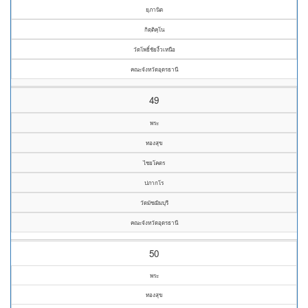
ยุภานิต
กิตฺติคุโน
วัดโพธิ์ชัยงิ้วเหนือ
คณะจังหวัดอุดรธานี
49
พระ
ทองสุข
ไชยโคตร
ปภากโร
วัดมัชฌิมบุรี
คณะจังหวัดอุดรธานี
50
พระ
ทองสุข