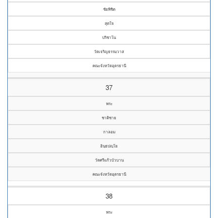
ชัยพิชิต
สุดใจ
ปริชาโน
วัดเจริญธรรมวาส
คณะจังหวัดอุดรธานี
37
พระ
ชาติชาย
กาลอม
อินฺธปญฺโย
วัดศรีแก้วบัวบาน
คณะจังหวัดอุดรธานี
38
พระ