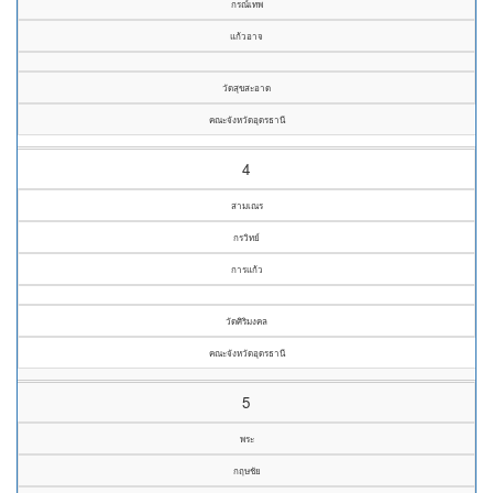
กรณ์เทพ
แก้วอาจ
วัดสุขสะอาด
คณะจังหวัดอุดรธานี
4
สามเณร
กรวิทย์
การแก้ว
วัดศิริมงคล
คณะจังหวัดอุดรธานี
5
พระ
กฤษชัย