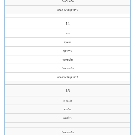
วัดศรีชมชื่น
คณะจังหวัดอุดรธานี
14
พระ
ขุนทอง
บุตรคาน
ฉนฺทธมฺโม
วัดหนองเม็ก
คณะจังหวัดอุดรธานี
15
สามเณร
คมกริช
แซ่เอี้ยว
วัดหนองเม็ก