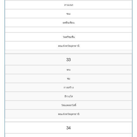
สามเณร
ชนะ
ยศตีนเทียน
วัดศรีชมชื่น
คณะจังหวัดอุดรธานี
33
พระ
ชม
กาลสร้าง
ธีรวงฺโส
วัดมงคลสวัสดิ์
คณะจังหวัดอุดรธานี
34