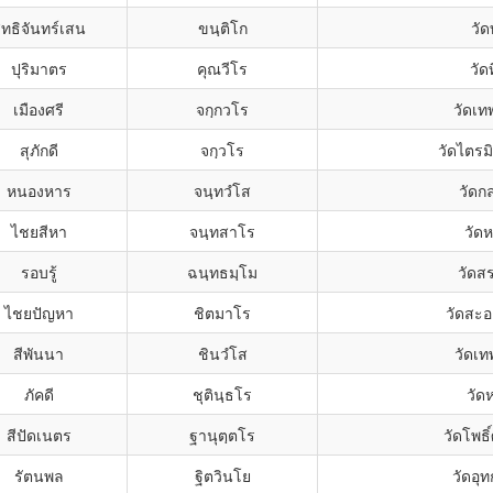
ิทธิจันทร์เสน
ขนฺติโก
วัด
ปุริมาตร
คุณวีโร
วัด
เมืองศรี
จกฺกวโร
วัดเท
สุภักดี
จกฺวโร
วัดไตร
หนองหาร
จนฺทวํโส
วัดกล
ไชยสีหา
จนฺทสาโร
วัด
รอบรู้
ฉนฺทธมฺโม
วัดส
ไชยปัญหา
ชิตมาโร
วัดสะ
สีพันนา
ชินวํโส
วัดเท
ภัคดี
ชุตินฺธโร
วัด
สีปัดเนตร
ฐานุตฺตโร
วัดโพธิ
รัตนพล
ฐิตวินโย
วัดอุท