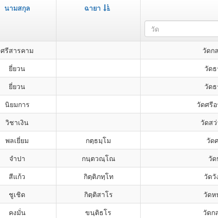
นามสกุล
ฉายา
วัด
ศรีสารคาม
วัดก
ยี่ยวน
วัดธ
ยี่ยวน
วัดธ
นิยมการ
วัดศรี
วิชาเงิน
วัดสว
พลเยี่ยม
กตฺธมฺโม
วัดศ
จำปา
กนฺตวณฺโณ
วัด
สีแก้ว
กิตฺติภทฺโท
วัดว
ชูเชิด
กิตฺติสาโร
วัด
คงมั่น
ขนฺติธโร
วัดกล