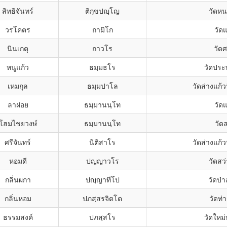
สิทธิจันทร์
ติกฺขปญฺโญ
วัดหน
วรโคตร
ถามิโก
วัดแ
นินเกตุ
ถาวโร
วัดศ
หนูแก้ว
ธมฺมธโร
วัดประ
เหมกุล
ธมฺมปาโล
วัดส่างแก้
ลาฝอย
ธมฺมานนฺโท
วัดแ
โฮมไชยวงษ์
ธมฺมานนฺโท
วัด
ศรีจันทร์
นิติสาโร
วัดส่างแก้
หอมดี
ปญญาวโร
วัดสว
กลิ่นผกา
ปญฺญาทีโป
วัดป่
กลิ่นหอม
ปภสฺสรจิตโต
วัดท่
ธรรมสงค์
ปภสฺสโร
วัดใหม