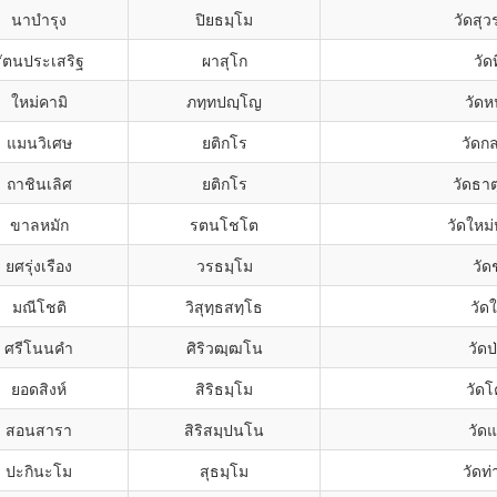
นาบำรุง
ปิยธมฺโม
วัดสุ
รัตนประเสริฐ
ผาสุโก
วัด
ใหม่คามิ
ภทฺทปญฺโญ
วัด
แมนวิเศษ
ยติกโร
วัดก
ถาชินเลิศ
ยติกโร
วัดธา
ขาลหมัก
รตนโชโต
วัดใหม
ยศรุ่งเรือง
วรธมฺโม
วัด
มณีโชติ
วิสุทฺธสทฺโธ
วัดใ
ศรีโนนคำ
ศิริวฒฺฒโน
วัดป
ยอดสิงห์
สิริธมฺโม
วัดโ
สอนสารา
สิริสมฺปนโน
วัด
ปะกินะโม
สุธมฺโม
วัดท