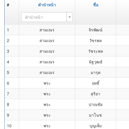
#
คำนำหน้า
ชื่อ
คำนำหน้า
1
สามเณร
จิรพัฒน์
2
สามเณร
วัขรพล
3
สามเณร
วัชระพล
4
สามเณร
นัฐวุฒธ์
5
สามเณร
มารุต
6
พระ
ฤทธิ์
7
พระ
สุริยา
8
พระ
ปาณชัย
9
พระ
มาโนช
10
พระ
บุญเพ็ง