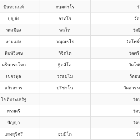
ปันทะนนท์
กนฺตสาโร
ว
บุญส่ง
อาทโร
วั
พลเมือง
พลโท
วัด
งามแสง
วณฺณธโร
วัดโพธิ
พิมพ์วิเศษ
วิจิตฺโต
วัดศร
ครึนกระโทก
ฐิตสีโล
วัดโพ
เขจรพูล
วรธมฺโม
วัดอน
แก้วถาวร
ปริชาโน
วัดสุวร
โชติประเสริฐ
วัด
พรมศรี
วัด
ปัญญา
วัด
แสงสุรีศรี
ธมฺมิโก
ว