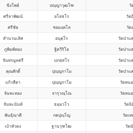
ขิงโพธ์
ปญฺญาวุฒโฑ
ว
ศรีลาพัฒน์
ยโสธโร
วัด
ศรีชัย
ชยมงฺคโล
วั
สำนวนเลิศ
อนุตฺโร
วัดป่าแ
ภูพิมพ์ทอง
ฐิตวีริโย
วัดป่าแ
จันทรมูลตรี
ปภสฺสโร
วัดป่าแ
คุณศักดิ์
ปุญฺญกาโม
วัดป่าแ
แก้วสีดา
ปุญฺญกาโม
วัดหน
จันทะทอง
จารุวณฺโณ
วัดหน
จันทะนันท์
ธมฺมวโว
วัดน
พันธุ์ณาดี
กตปุญฺโญ
วัดเท
เบ้าหัวดง
ฐานวุฑโฒ
วัด