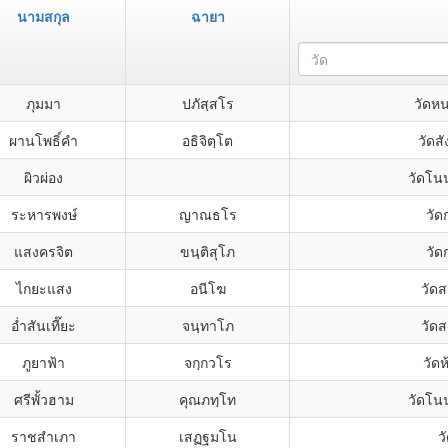
นามสกุล
ฉายา
วัด
ภุมมา
ปภัสฺสโร
วัดห
ผานโพธิ์คำ
อธิจิตฺโต
วัดส
ผิวผ่อง
วัดโน
ระหารพงษ์
ญาณธโร
วัด
แสงครจิต
ขนฺติสุโภ
วัด
ไกยะแสง
อนีโฆ
วัดส
อ่ำสันเที๊ยะ
จนฺทาโภ
วัดส
ภูยาฟ้า
จกฺกวโร
วัดห
ศรีพั้วฮาม
คุณภทฺโท
วัดโน
ราชสำเภา
เสฏฐมโน
ว