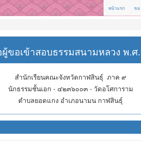
หน้าแรก
ขอ
่อผู้ขอเข้าสอบธรรมสนามหลวง พ.
สำนักเรียนคณะจังหวัดกาฬสินธุ์ ภาค ๙
นักธรรมชั้นเอก - ๔๒๓๖๐๐๓ - วัดอโศการาม
ตำบลยอดแกง อำเภอนามน กาฬสินธุ์