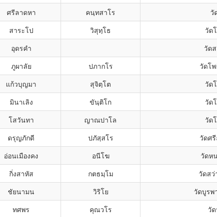
ศรีลาดหา
คนฺทสาโร
วั
สาระโป
วิสุทฺโธ
วัดโ
อุดรคำ
วัดส
ภูผาลัย
ปภากโร
วัดโพธ
แก้วบุญมา
สุจิตฺโต
วัดโ
มินาเลิง
ขันฺติโก
วัดโ
โสวันทา
ญาณปาโล
วัดโ
ดรุญภักดี
ปภัสฺสโร
วัดศร
อ่อนเมืองคง
อนีโฆ
วัดห
กิ่งสาหัส
กตธมฺโม
วัดสว่
ชัยนามน
วิริโย
วัดบูร
ทศพร
คุณวโร
วั