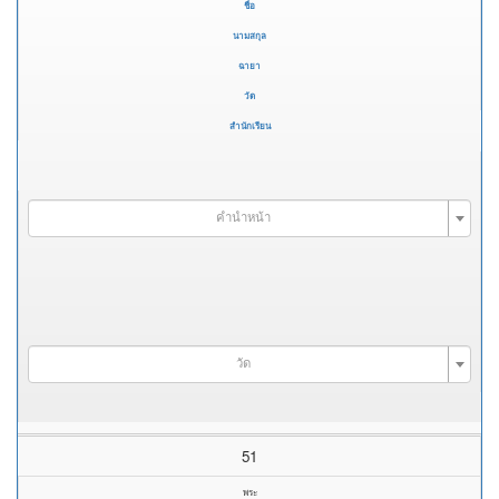
ชื่อ
นามสกุล
ฉายา
วัด
สำนักเรียน
คำนำหน้า
วัด
51
พระ