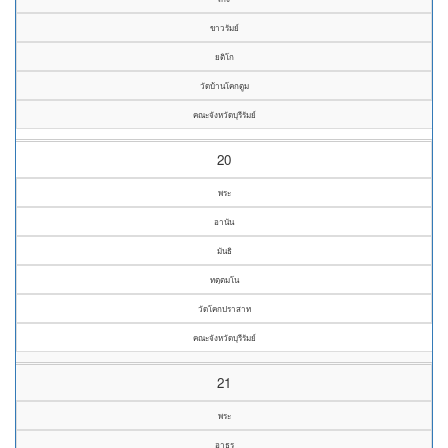
ขาวรัมย์
ยติโก
วัดบ้านโคกตูม
คณะจังหวัดบุรีรัมย์
20
พระ
อานัน
มันธิ
ทตฺตมโน
วัดโคกปราสาท
คณะจังหวัดบุรีรัมย์
21
พระ
อาธร