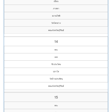
เยียน
ภาสดา
ฌาณโชติ
วัดโคกย่าง
คณะจังหวัดบุรีรัมย์
14
พระ
เผย
ซิวประโคน
ปภาโส
วัดบ้านประทัดบุ
คณะจังหวัดบุรีรัมย์
15
พระ