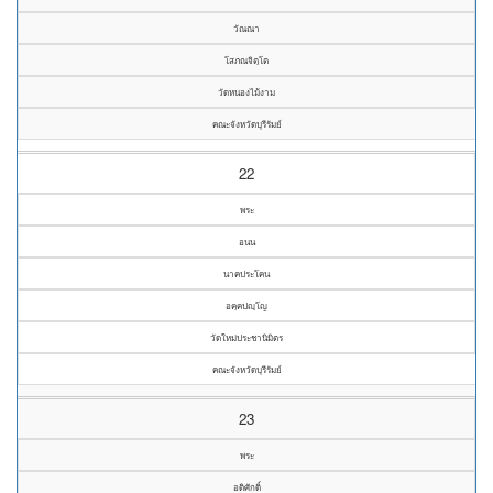
วัณณา
โสภณจิตฺโต
วัดหนองไม้งาม
คณะจังหวัดบุรีรัมย์
22
พระ
อนน
นาคประโคน
อคฺคปญฺโญ
วัดใหม่ประชานิมิตร
คณะจังหวัดบุรีรัมย์
23
พระ
อดิศักดิ์