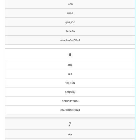
แตน
มรกต
คุณยุตฺโต
วัดบ่อดิน
คณะจังหวัดบุรีรัมย์
6
พระ
เฮง
รุ่งสูงเนิน
กตปุญฺโญ
วัดปราสาททอง
คณะจังหวัดบุรีรัมย์
7
พระ