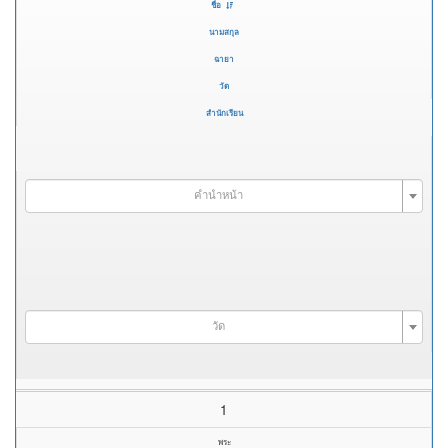
ชื่อ
นามสกุล
ฉายา
วัด
สำนักเรียน
คำนำหน้า
วัด
1
พระ