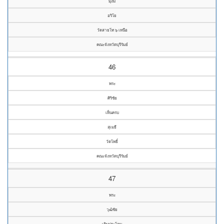
มุ่งมี
อริโย
วัดสายโท ๖ เหนือ
คณะจังหวัดบุรีรัมย์
46
พระ
ศิริชัย
เห็นครบ
สุเมธี
วัดโพธิ์
คณะจังหวัดบุรีรัมย์
47
พระ
วุฒิชัย
เติมประโคน