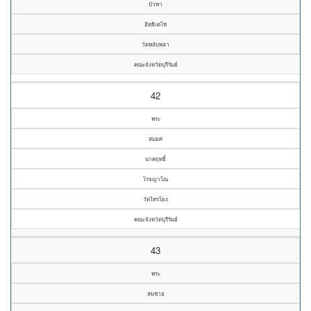
บัวพา
อิทฺธิเตโช
วัดพลับพลา
คณะจังหวัดบุรีรัมย์
42
พระ
สมยศ
นาคฤทธิ์
โรจญาโณ
วัดไทรโยง
คณะจังหวัดบุรีรัมย์
43
พระ
สมชาย