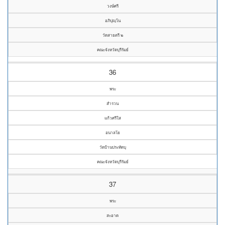
วงษ์ศรี
อภิปุญฺโน
วัดสายตรี ๒
คณะจังหวัดบุรีรัมย์
36
พระ
สำรวน
แก้วศรีใส
อนาลโย
วัดบ้านประทัดบุ
คณะจังหวัดบุรีรัมย์
37
พระ
สะอาด