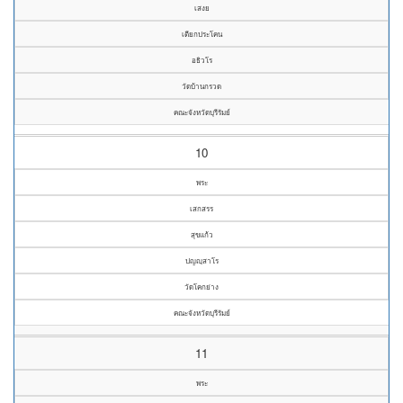
เสงย
เตียกประโคน
อธิวโร
วัดบ้านกรวด
คณะจังหวัดบุรีรัมย์
10
พระ
เสกสรร
สุขแก้ว
ปญญฺสาโร
วัดโคกย่าง
คณะจังหวัดบุรีรัมย์
11
พระ