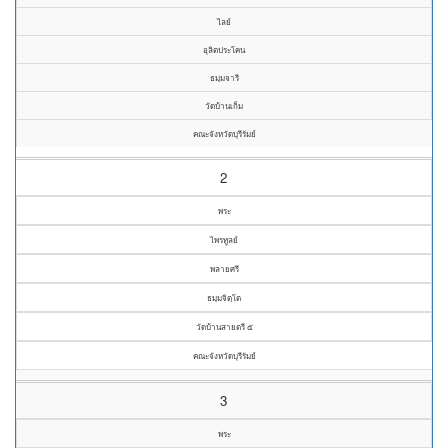
ไลย์
อุลิตประโคน
ธมฺมจารี
วัดบ้านเก็ม
คณะจังหวัดบุรีรัมย์
2
พระ
ไพรทูลย์
พลายศรี
ธมฺมจิตฺโต
วัดบ้านสายตรี ๕
คณะจังหวัดบุรีรัมย์
3
พระ