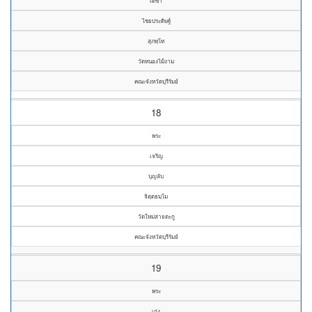
เดชา
ไชยประดิษฐ์
สุภทฺโท
วัดหนองไม้งาม
คณะจังหวัดบุรีรัมย์
18
พระ
เจริญ
บุญลับ
จิตฺตธมฺโม
วัดใหม่สายตะกู
คณะจังหวัดบุรีรัมย์
19
พระ
เก่ง