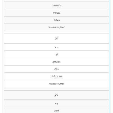
ไชยยันโต
วรธมฺโม
วัดโคน
คณะจังหวัดบุรีรัมย์
26
พระ
สุรี
ภูกระโทก
สุริโย
วัดบ้านปลัด
คณะจังหวัดบุรีรัมย์
27
พระ
สุพัตร์