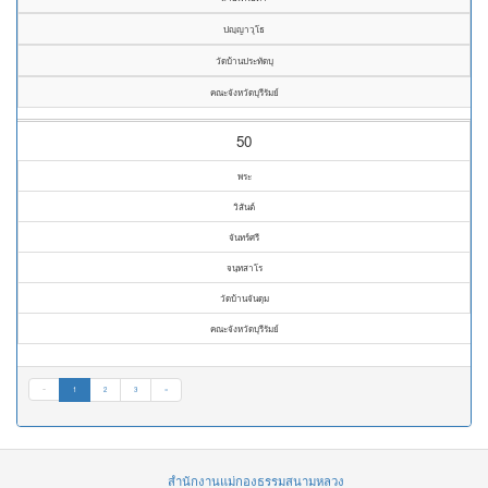
ปญฺญาวุโธ
วัดบ้านประทัดบุ
คณะจังหวัดบุรีรัมย์
50
พระ
วิสันต์
จันทร์ศรี
จนฺทสาโร
วัดบ้านจันดุม
คณะจังหวัดบุรีรัมย์
«
1
2
3
»
สำนักงานแม่กองธรรมสนามหลวง