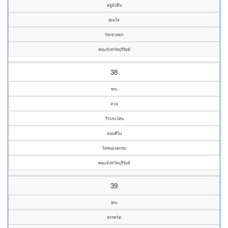
อยู่ยั่งยืน
สุเมโธ
วัดเขาคอก
คณะจังหวัดบุรีรัมย์
38
พระ
สวย
วึกประโคน
ธมฺมทีโป
วัดหนองตะขบ
คณะจังหวัดบุรีรัมย์
39
พระ
สรรพวัต