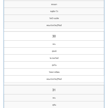
สมนอก
ขนฺติสาโร
วัดบ้านปลัด
คณะจังหวัดบุรีรัมย์
30
พระ
สุพงษ์
ชะรอยรัมย์
สุทโน
วัดตลาดนิคม
คณะจังหวัดบุรีรัมย์
31
พระ
สุตัน