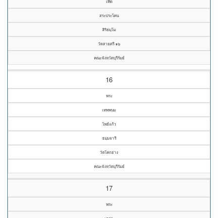
เทิด
สระประโคน
สิริธมฺโม
วัดสายตรี ๑๖
คณะจังหวัดบุรีรัมย์
16
พระ
เทพพนม
โพธ์แก้ว
ธมฺมจารี
วัดโคกย่าง
คณะจังหวัดบุรีรัมย์
17
พระ