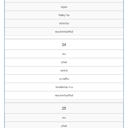
บุญอุ่น
กิตฺติญาโณ
วัดไทรโยง
คณะจังหวัดบุรีรัมย์
24
พระ
สุวิทย์
พลรักษ์
ญาณทีโป
วัดเสม็ดกันตาราม
คณะจังหวัดบุรีรัมย์
25
พระ
สุวิทย์