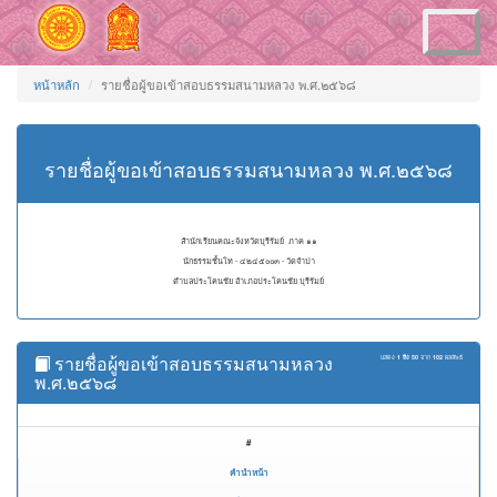
Toggle
navigation
หน้าหลัก
รายชื่อผู้ขอเข้าสอบธรรมสนามหลวง พ.ศ.๒๕๖๘
รายชื่อผู้ขอเข้าสอบธรรมสนามหลวง พ.ศ.๒๕๖๘
สำนักเรียนคณะจังหวัดบุรีรัมย์ ภาค ๑๑
นักธรรมชั้นโท - ๔๒๔๕๐๐๓ - วัดจำปา
ตำบลประโคนชัย อำเภอประโคนชัย บุรีรัมย์
รายชื่อผู้ขอเข้าสอบธรรมสนามหลวง
แสดง
1 ถึง 50
จาก
102
ผลลัพธ์
พ.ศ.๒๕๖๘
#
คำนำหน้า