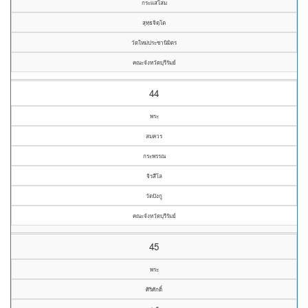
กระแสโสม
สุทฺธจิตฺโต
วัดใหม่ประชานิมิตร
คณะจังหวัดบุรีรัมย์
44
พระ
สมควร
กระพรรณ
จิรสีโล
วัดปังกู
คณะจังหวัดบุรีรัมย์
45
พระ
ศิริศักดิ์