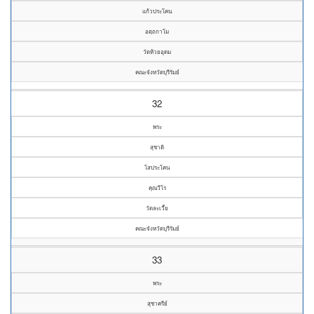
แก้วประโคน
อตฺถกาโม
วัดห้วยอุดม
คณะจังหวัดบุรีรัมย์
32
พระ
สุชาติ
โสประโคน
คุณวีโร
วัดละเวี้ย
คณะจังหวัดบุรีรัมย์
33
พระ
สุชาครีย์