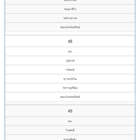
ปญฺญาทีโป
วัดบ้านกรวด
คณะจังหวัดบุรีรัมย์
48
พระ
วุฒิกรณ์
กรัตพงษ์
ญาณวุฑฺโฒ
วัดราษฎร์นิยม
คณะจังหวัดบุรีรัมย์
49
พระ
วีระศักดิ์
สายเครือดำ