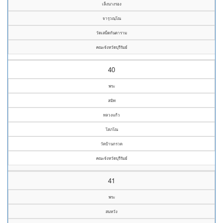
เล็งนางรอง
จารุวณฺโณ
วัดเสม็ดกันตาราม
คณะจังหวัดบุรีรัมย์
40
พระ
สมิท
หลวงแก้ว
โสภโณ
วัดบ้านกรวด
คณะจังหวัดบุรีรัมย์
41
พระ
สมหวัง