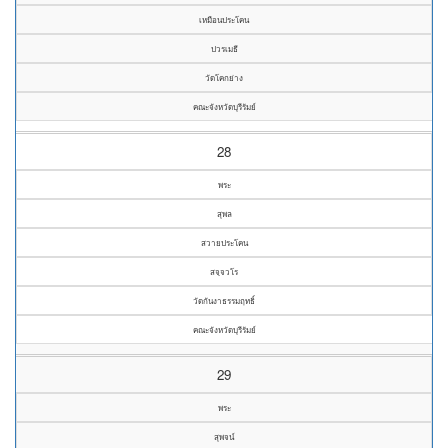
เหมือนประโคน
ปวรเมธี
วัดโคกย่าง
คณะจังหวัดบุรีรัมย์
28
พระ
สุพล
สวายประโคน
สจฺจวโร
วัดกันงาธรรมฤทธิ์
คณะจังหวัดบุรีรัมย์
29
พระ
สุพจน์