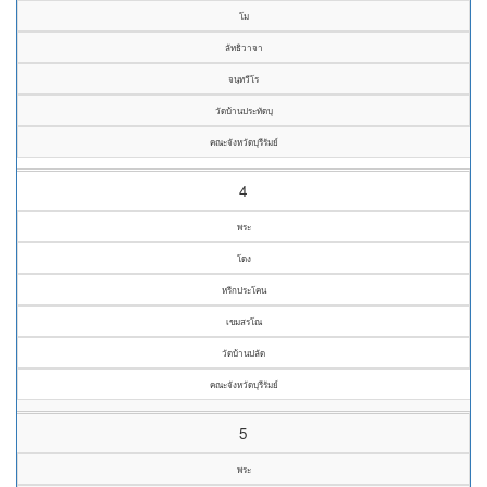
โม
ลัทธิวาจา
จนฺทวีโร
วัดบ้านประทัดบุ
คณะจังหวัดบุรีรัมย์
4
พระ
โดง
หรีกประโคน
เขมสรโณ
วัดบ้านปลัด
คณะจังหวัดบุรีรัมย์
5
พระ