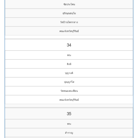
ชัยประโคน
สุจิณฺณธมฺโม
วัดบ้านโคกกลาง
คณะจังหวัดบุรีรัมย์
34
พระ
สิงห์
บุญวงค์
ปุญฺญวํโส
วัดหนองตะเคียน
คณะจังหวัดบุรีรัมย์
35
พระ
สำราญ