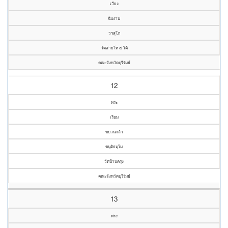
เวียง
ฉิมงาม
วรสุโภ
วัดสายโท ๕ ใต้
คณะจังหวัดบุรีรัมย์
12
พระ
เรียม
ขบวนกล้า
ขนฺติธมฺโม
วัดบ้านตรุง
คณะจังหวัดบุรีรัมย์
13
พระ