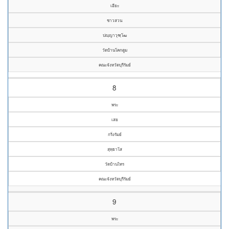
เอียะ
ชาวสวน
ปญฺญาวุฑฺโฒ
วัดบ้านโคกตูม
คณะจังหวัดบุรีรัมย์
8
พระ
เสย
กริ่งรัมย์
สุทฺธาโส
วัดบ้านไทร
คณะจังหวัดบุรีรัมย์
9
พระ