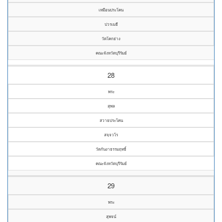
เหมือนประโคน
ปวรเมธี
วัดโคกย่าง
คณะจังหวัดบุรีรัมย์
28
พระ
สุพล
สวายประโคน
สจฺจวโร
วัดกันงาธรรมฤทธิ์
คณะจังหวัดบุรีรัมย์
29
พระ
สุพจน์