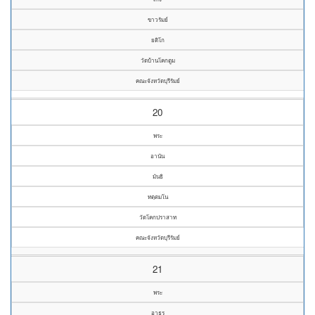
ขาวรัมย์
ยติโก
วัดบ้านโคกตูม
คณะจังหวัดบุรีรัมย์
20
พระ
อานัน
มันธิ
ทตฺตมโน
วัดโคกปราสาท
คณะจังหวัดบุรีรัมย์
21
พระ
อาธร