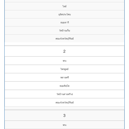
ไลย์
อุลิตประโคน
ธมฺมจารี
วัดบ้านเก็ม
คณะจังหวัดบุรีรัมย์
2
พระ
ไพรทูลย์
พลายศรี
ธมฺมจิตฺโต
วัดบ้านสายตรี ๕
คณะจังหวัดบุรีรัมย์
3
พระ