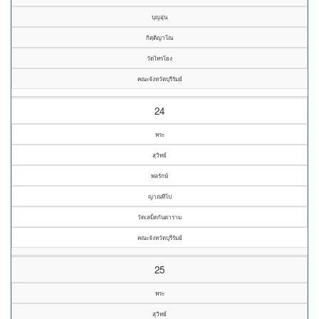
บุญอุ่น
กิตฺติญาโณ
วัดไทรโยง
คณะจังหวัดบุรีรัมย์
24
พระ
สุวิทย์
พลรักษ์
ญาณทีโป
วัดเสม็ดกันตาราม
คณะจังหวัดบุรีรัมย์
25
พระ
สุวิทย์