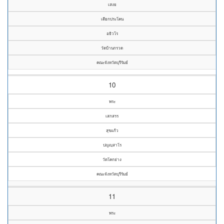
เสงย
เตียกประโคน
อธิวโร
วัดบ้านกรวด
คณะจังหวัดบุรีรัมย์
10
พระ
เสกสรร
สุขแก้ว
ปญญฺสาโร
วัดโคกย่าง
คณะจังหวัดบุรีรัมย์
11
พระ