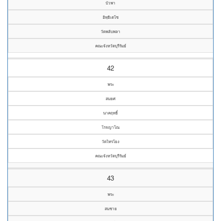
บัวพา
อิทฺธิเตโช
วัดพลับพลา
คณะจังหวัดบุรีรัมย์
42
พระ
สมยศ
นาคฤทธิ์
โรจญาโณ
วัดไทรโยง
คณะจังหวัดบุรีรัมย์
43
พระ
สมชาย