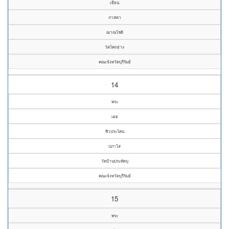
เยียน
ภาสดา
ฌาณโชติ
วัดโคกย่าง
คณะจังหวัดบุรีรัมย์
14
พระ
เผย
ซิวประโคน
ปภาโส
วัดบ้านประทัดบุ
คณะจังหวัดบุรีรัมย์
15
พระ