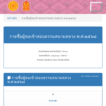
Toggle
navigation
หน้าหลัก
รายชื่อผู้ขอเข้าสอบธรรมสนามหลวง พ.ศ.๒๕๖๘
รายชื่อผู้ขอเข้าสอบธรรมสนามหลวง พ.ศ.๒๕๖๘
สำนักเรียนคณะจังหวัดบุรีรัมย์ ภาค ๑๑
นักธรรมชั้นโท - ๔๒๔๕๐๐๓ - วัดจำปา
ตำบลประโคนชัย อำเภอประโคนชัย บุรีรัมย์
รายชื่อผู้ขอเข้าสอบธรรมสนามหลวง
แสดง
1 ถึง 50
จาก
102
ผลลัพธ์
พ.ศ.๒๕๖๘
#
คำนำหน้า