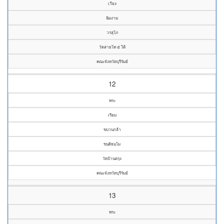
เวียง
ฉิมงาม
วรสุโภ
วัดสายโท ๕ ใต้
คณะจังหวัดบุรีรัมย์
12
พระ
เรียม
ขบวนกล้า
ขนฺติธมฺโม
วัดบ้านตรุง
คณะจังหวัดบุรีรัมย์
13
พระ