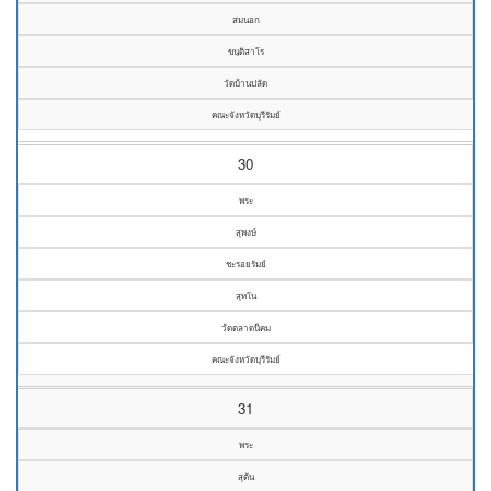
สมนอก
ขนฺติสาโร
วัดบ้านปลัด
คณะจังหวัดบุรีรัมย์
30
พระ
สุพงษ์
ชะรอยรัมย์
สุทโน
วัดตลาดนิคม
คณะจังหวัดบุรีรัมย์
31
พระ
สุตัน