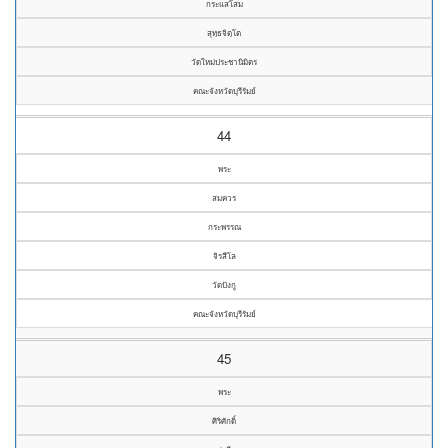
กระแสโสม
สุทฺธจิตฺโต
วัดใหม่ประชานิมิตร
คณะจังหวัดบุรีรัมย์
44
พระ
สมควร
กระพรรณ
จิรสีโล
วัดปังกู
คณะจังหวัดบุรีรัมย์
45
พระ
ศิริศักดิ์