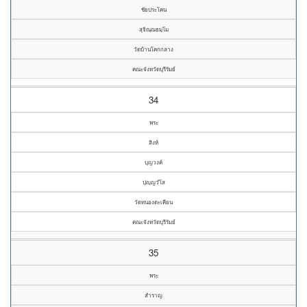
ชัยประโคน
สุจิณฺณธมฺโม
วัดบ้านโคกกลาง
คณะจังหวัดบุรีรัมย์
34
พระ
สิงห์
บุญวงค์
ปุญฺญวํโส
วัดหนองตะเคียน
คณะจังหวัดบุรีรัมย์
35
พระ
สำราญ