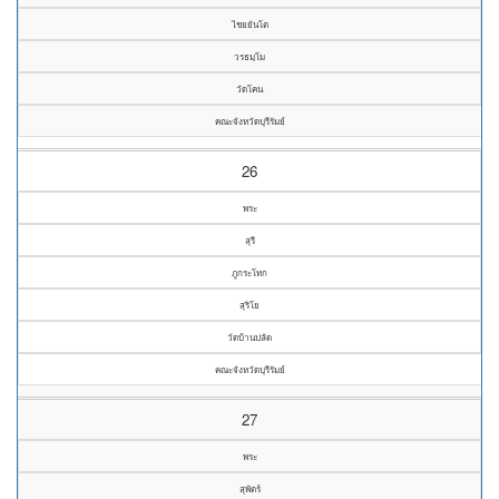
ไชยยันโต
วรธมฺโม
วัดโคน
คณะจังหวัดบุรีรัมย์
26
พระ
สุรี
ภูกระโทก
สุริโย
วัดบ้านปลัด
คณะจังหวัดบุรีรัมย์
27
พระ
สุพัตร์