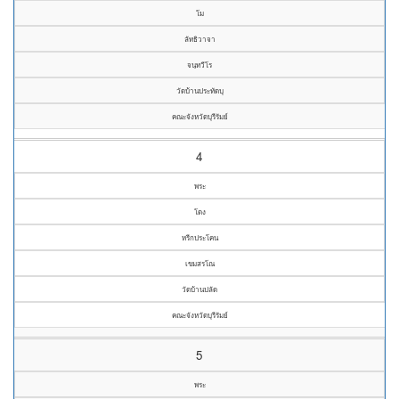
โม
ลัทธิวาจา
จนฺทวีโร
วัดบ้านประทัดบุ
คณะจังหวัดบุรีรัมย์
4
พระ
โดง
หรีกประโคน
เขมสรโณ
วัดบ้านปลัด
คณะจังหวัดบุรีรัมย์
5
พระ