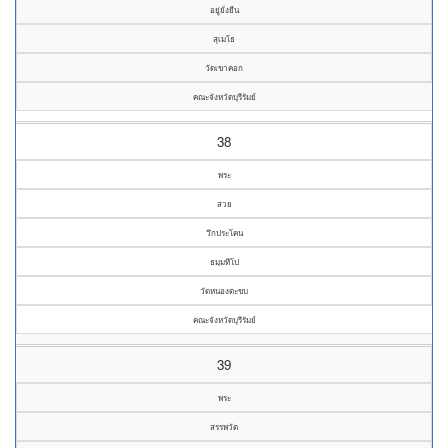
อยู่ยั่งยืน
สุเมโธ
วัดเขาคอก
คณะจังหวัดบุรีรัมย์
38
พระ
สวย
วึกประโคน
ธมฺมทีโป
วัดหนองตะขบ
คณะจังหวัดบุรีรัมย์
39
พระ
สรรพวัต