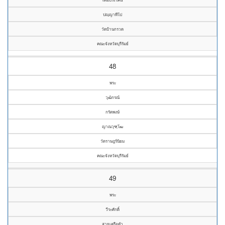
ปญฺญาทีโป
วัดบ้านกรวด
คณะจังหวัดบุรีรัมย์
48
พระ
วุฒิกรณ์
กรัตพงษ์
ญาณวุฑฺโฒ
วัดราษฎร์นิยม
คณะจังหวัดบุรีรัมย์
49
พระ
วีระศักดิ์
สายเครือดำ