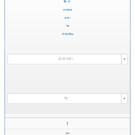
ชื่อ
นามสกุล
ฉายา
วัด
สำนักเรียน
คำนำหน้า
วัด
1
พระ