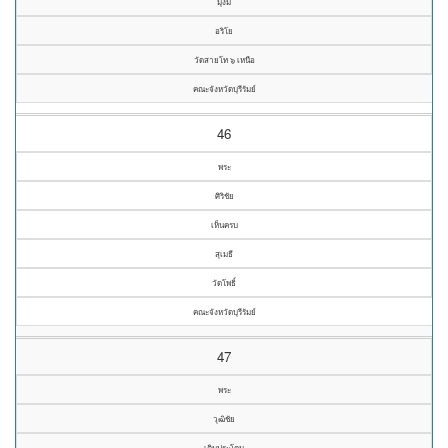
มุ่งมี
อริโย
วัดสายโท ๖ เหนือ
คณะจังหวัดบุรีรัมย์
46
พระ
ศิริชัย
เห็นครบ
สุเมธี
วัดโพธิ์
คณะจังหวัดบุรีรัมย์
47
พระ
วุฒิชัย
เติมประโคน