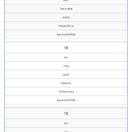
เดชา
ไชยประดิษฐ์
สุภทฺโท
วัดหนองไม้งาม
คณะจังหวัดบุรีรัมย์
18
พระ
เจริญ
บุญลับ
จิตฺตธมฺโม
วัดใหม่สายตะกู
คณะจังหวัดบุรีรัมย์
19
พระ
เก่ง