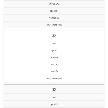
แก้วประโคน
อตฺถกาโม
วัดห้วยอุดม
คณะจังหวัดบุรีรัมย์
32
พระ
สุชาติ
โสประโคน
คุณวีโร
วัดละเวี้ย
คณะจังหวัดบุรีรัมย์
33
พระ
สุชาครีย์