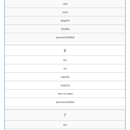
แตน
มรกต
คุณยุตฺโต
วัดบ่อดิน
คณะจังหวัดบุรีรัมย์
6
พระ
เฮง
รุ่งสูงเนิน
กตปุญฺโญ
วัดปราสาททอง
คณะจังหวัดบุรีรัมย์
7
พระ