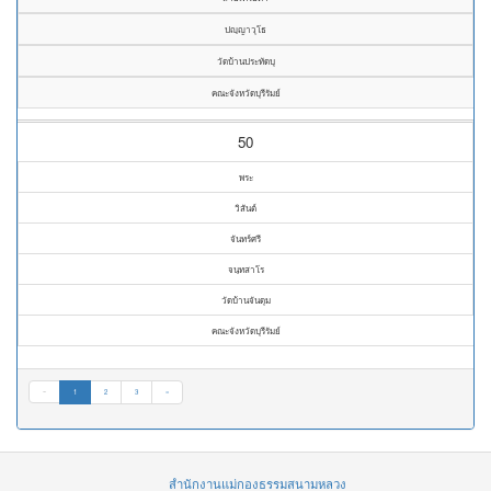
ปญฺญาวุโธ
วัดบ้านประทัดบุ
คณะจังหวัดบุรีรัมย์
50
พระ
วิสันต์
จันทร์ศรี
จนฺทสาโร
วัดบ้านจันดุม
คณะจังหวัดบุรีรัมย์
«
1
2
3
»
สำนักงานแม่กองธรรมสนามหลวง