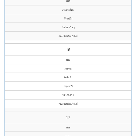
เทิด
สระประโคน
สิริธมฺโม
วัดสายตรี ๑๖
คณะจังหวัดบุรีรัมย์
16
พระ
เทพพนม
โพธ์แก้ว
ธมฺมจารี
วัดโคกย่าง
คณะจังหวัดบุรีรัมย์
17
พระ