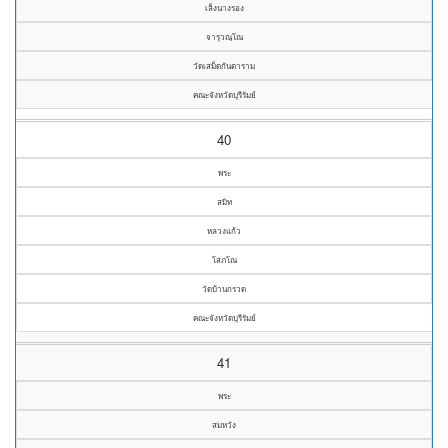
เล็งนางรอง
จารุวณฺโณ
วัดเสม็ดกันตาราม
คณะจังหวัดบุรีรัมย์
40
พระ
สมิท
หลวงแก้ว
โสภโณ
วัดบ้านกรวด
คณะจังหวัดบุรีรัมย์
41
พระ
สมหวัง