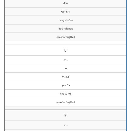
เอียะ
ชาวสวน
ปญฺญาวุฑฺโฒ
วัดบ้านโคกตูม
คณะจังหวัดบุรีรัมย์
8
พระ
เสย
กริ่งรัมย์
สุทฺธาโส
วัดบ้านไทร
คณะจังหวัดบุรีรัมย์
9
พระ