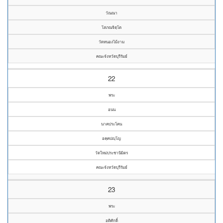
วัณณา
โสภณจิตฺโต
วัดหนองไม้งาม
คณะจังหวัดบุรีรัมย์
22
พระ
อนน
นาคประโคน
อคฺคปญฺโญ
วัดใหม่ประชานิมิตร
คณะจังหวัดบุรีรัมย์
23
พระ
อดิศักดิ์