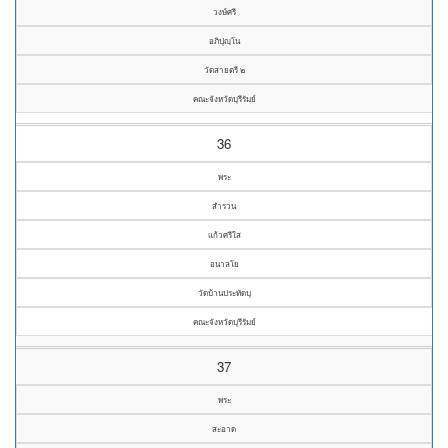
วงษ์ศรี
อภิปุญฺโน
วัดสายตรี ๒
คณะจังหวัดบุรีรัมย์
36
พระ
สำรวน
แก้วศรีใส
อนาลโย
วัดบ้านประทัดบุ
คณะจังหวัดบุรีรัมย์
37
พระ
สะอาด