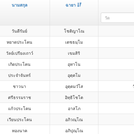
นามสกุล
ฉายา
วัด
วันดีรัมย์
โชติญาโณ
หยาดประโคน
เตชธมฺโม
วัลย์เปรียงเถาว์
เขมสิริ
เกิดประโคน
อุทาโน
ประจำจันทร์
อุตฺตโม
ชาวนา
อุตฺตมวํโส
ศรีธรรมราช
อิทฺธิโชโต
แก้วประโคน
อาสโภ
เวียนประโคน
อภิวณฺโณ
ทองนาค
อภิปุณฺโณ