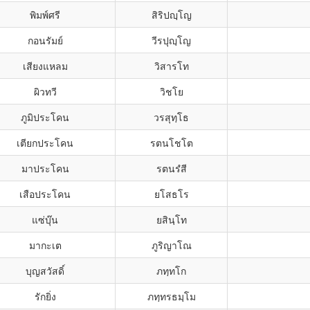
พิมพ์ศรี
สิริปญฺโญ
กอนรัมย์
วีรปุญฺโญ
เสียงแหลม
วิสารโท
ผิวทวี
วิชโย
ภูมิประโคน
วรสุทฺโธ
เตียกประโคน
รตนโชโต
มาประโคน
รตนรํสี
เสือประโคน
ยโสธโร
แซ่บุ๊น
ยสินฺโท
มากะเต
ภูริญาโณ
บุญสวัสดิ์
ภทฺทโก
รักยิ่ง
ภทฺทรธมฺโม