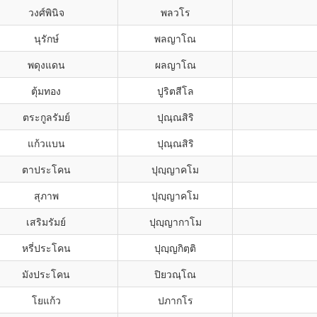
วงศ์พินิจ
พลวโร
นุรักษ์
พลญาโณ
พดุงแดน
ผลญาโณ
ตุ้มทอง
ปูริตสีโล
ตระกูลรัมย์
ปุณฺณสิริ
แก้วแบน
ปุณฺณสิริ
ตาประโคน
ปุญฺญาคโม
สุภาพ
ปุญฺญาคโม
เสริมรัมย์
ปุญฺญากาโม
หรี่ประโคน
ปุญฺญกิตฺติ
มังประโคน
ปิยวณฺโณ
โยแก้ว
ปภากโร