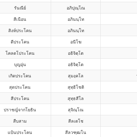
รันณีย์
อภิปุณฺโณ
สีเนือน
อภินนฺโท
สิงห์ประโคน
อภินนฺโท
ดีประโคน
อนีโฆ
โคลดโประโคน
อธิจิตฺโต
บุญอุ่น
อธิจิตฺโต
เกิดประโคน
สุมงฺคโล
สุดประโคน
สุทฺธิโชติ
สีประโคน
สุทฺธสีโล
ปราชญ์จากโยธิน
สุจิณฺโณ
สืบสาม
สีลเตโช
แป้นประโคน
สีลวฑฺฒโน