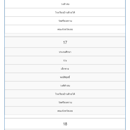
วงคำสม
โรงเรียนบ้านห้วยไค้
วัดศรีสงคราม
คณะจังหวัดเลย
17
ประถมศึกษา
ป.๖
เด็กชาย
พงษ์พิสุทธิ์
วงศ์คำสม
โรงเรียนบ้านห้วยไค้
วัดศรีสงคราม
คณะจังหวัดเลย
18