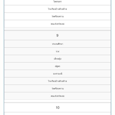
โคตรมหา
โรงเรียนบ้านห้วยด้าย
วัดศรีสงคราม
คณะจังหวัดเลย
9
ประถมศึกษา
ป.๔
เด็กหญิง
ณัฐพร
มะหามะณี
โรงเรียนบ้านห้วยด้าย
วัดศรีสงคราม
คณะจังหวัดเลย
10