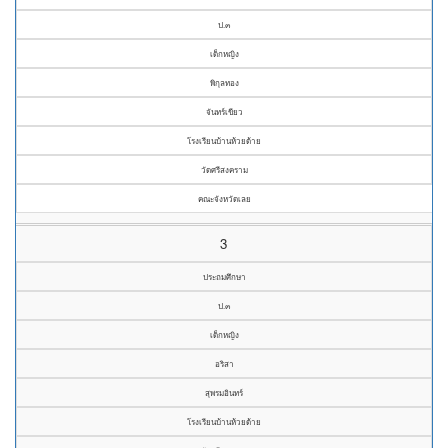
ป.๓
เด็กหญิง
พิกุลทอง
จันทร์เขียว
โรงเรียนบ้านห้วยด้าย
วัดศรีสงคราม
คณะจังหวัดเลย
3
ประถมศึกษา
ป.๓
เด็กหญิง
อริสา
สุพรมอินทร์
โรงเรียนบ้านห้วยด้าย