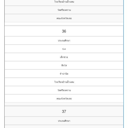
โรงเรียนบ้านน้ำแคม
วัดศรีสงคราม
คณะจังหวัดเลย
36
ประถมศึกษา
ป.๓
เด็กชาย
พีรวัส
จำปานิล
โรงเรียนบ้านน้ำแคม
วัดศรีสงคราม
คณะจังหวัดเลย
37
ประถมศึกษา