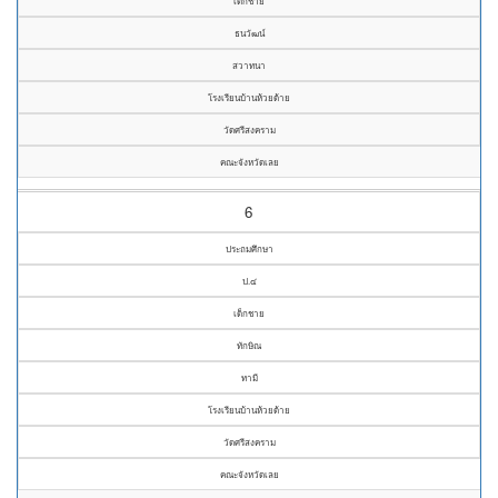
เด็กชาย
ธนวัฒน์
สวาทนา
โรงเรียนบ้านห้วยด้าย
วัดศรีสงคราม
คณะจังหวัดเลย
6
ประถมศึกษา
ป.๔
เด็กชาย
ทักษิณ
ทามี
โรงเรียนบ้านห้วยด้าย
วัดศรีสงคราม
คณะจังหวัดเลย