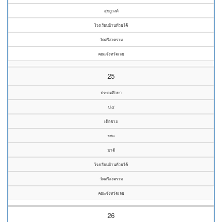
สุขภูวงค์
โรงเรียนบ้านห้วยไค้
วัดศรีสงคราม
คณะจังหวัดเลย
25
ประถมศึกษา
ป.๔
เด็กชาย
รชต
มาดี
โรงเรียนบ้านห้วยไค้
วัดศรีสงคราม
คณะจังหวัดเลย
26