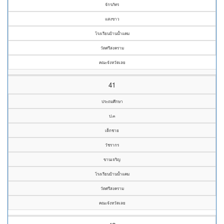
จักรภัทร
แสงขาว
โรงเรียนบ้านน้ำแคม
วัดศรีสงคราม
คณะจังหวัดเลย
41
ประถมศึกษา
ป.๓
เด็กชาย
วัชรากร
ขานเจริญ
โรงเรียนบ้านน้ำแคม
วัดศรีสงคราม
คณะจังหวัดเลย