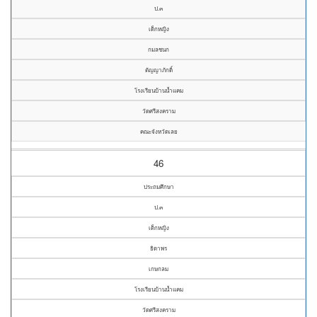
ป.๓
เด็กหญิง
กมลชนก
ตัญญาภักดิ์
โรงเรียนบ้านน้ำแคม
วัดศรีสงคราม
คณะจังหวัดเลย
46
ประถมศึกษา
ป.๓
เด็กหญิง
ธิดาพร
เกษกลม
โรงเรียนบ้านน้ำแคม
วัดศรีสงคราม