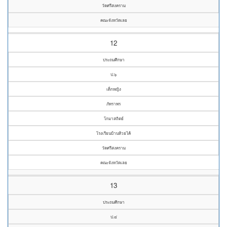
วัดศรีสงคราม
คณะจังหวัดเลย
12
ประถมศึกษา
ป.๖
เด็กหญิง
ภัทราพร
โกมาสถิตย์
โรงเรียนบ้านห้วยไค้
วัดศรีสงคราม
คณะจังหวัดเลย
13
ประถมศึกษา
ป.๔