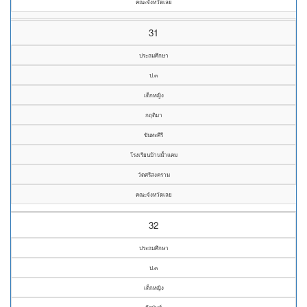
คณะจังหวัดเลย
31
ประถมศึกษา
ป.๓
เด็กหญิง
กฤติมา
ขันทะคีรี
โรงเรียนบ้านน้ำแคม
วัดศรีสงคราม
คณะจังหวัดเลย
32
ประถมศึกษา
ป.๓
เด็กหญิง