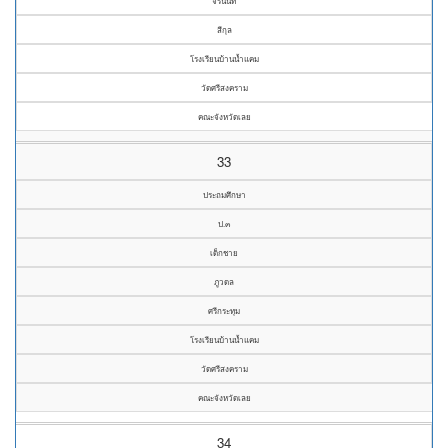
จีรนันท์
สีกุล
โรงเรียนบ้านน้ำแคม
วัดศรีสงคราม
คณะจังหวัดเลย
33
ประถมศึกษา
ป.๓
เด็กชาย
ภูวดล
ศรีกระทุม
โรงเรียนบ้านน้ำแคม
วัดศรีสงคราม
คณะจังหวัดเลย
34