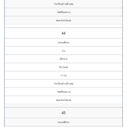
โรงเรียนบ้านน้ำแคม
วัดศรีสงคราม
คณะจังหวัดเลย
44
ประถมศึกษา
ป.๓
เด็กชาย
จีระวัฒน์
กาวน
โรงเรียนบ้านน้ำแคม
วัดศรีสงคราม
คณะจังหวัดเลย
45
ประถมศึกษา