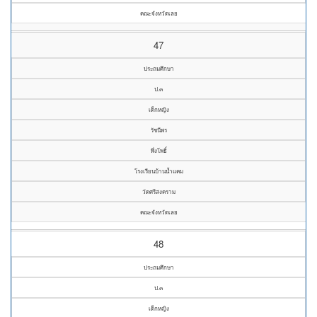
คณะจังหวัดเลย
47
ประถมศึกษา
ป.๓
เด็กหญิง
รัชนีพร
พึ่งโพธิ์
โรงเรียนบ้านน้ำแคม
วัดศรีสงคราม
คณะจังหวัดเลย
48
ประถมศึกษา
ป.๓
เด็กหญิง