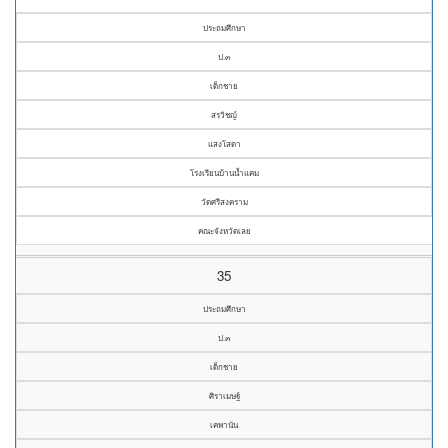
ประถมศึกษา
ป.๓
เด็กชาย
สรวิชญ์
แสงโสดา
โรงเรียนบ้านน้ำแคม
วัดศรีสงคราม
คณะจังหวัดเลย
35
ประถมศึกษา
ป.๓
เด็กชาย
ศิราเมษฐ์
เคพานัน