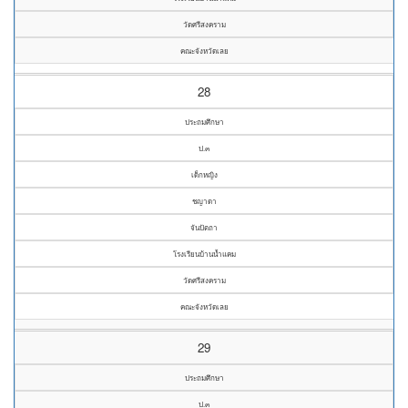
วัดศรีสงคราม
คณะจังหวัดเลย
28
ประถมศึกษา
ป.๓
เด็กหญิง
ชญาดา
จันปัตถา
โรงเรียนบ้านน้ำแคม
วัดศรีสงคราม
คณะจังหวัดเลย
29
ประถมศึกษา
ป.๓