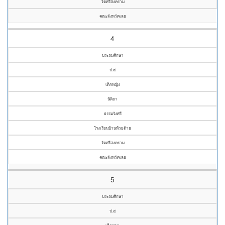
วัดศรีสงคราม
คณะจังหวัดเลย
4
ประถมศึกษา
ป.๔
เด็กหญิง
นิติยา
ธรรมรังศรี
โรงเรียนบ้านห้วยด้าย
วัดศรีสงคราม
คณะจังหวัดเลย
5
ประถมศึกษา
ป.๔