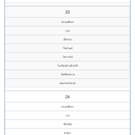
23
ประถมศึกษา
ป.๕
เด็กชาย
ไชยวัฒน์
โสภารักษ์
โรงเรียนบ้านห้วยไค้
วัดศรีสงคราม
คณะจังหวัดเลย
24
ประถมศึกษา
ป.๔
เด็กหญิง
อรอุมา