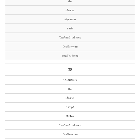
ป.๓
เด็กชาย
ณัฐชานนท์
ยาคำ
โรงเรียนบ้านน้ำแคม
วัดศรีสงคราม
คณะจังหวัดเลย
38
ประถมศึกษา
ป.๓
เด็กชาย
วราวุฒิ
ลึกสีทา
โรงเรียนบ้านน้ำแคม
วัดศรีสงคราม