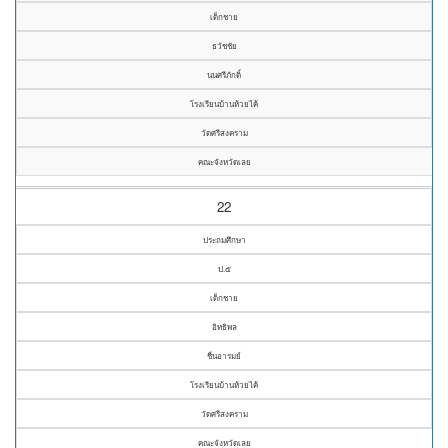
เด็กชาย
ธวัชชัย
นนศรีภักดิ์
โรงเรียนบ้านห้วยไค้
วัดศรีสงคราม
คณะจังหวัดเลย
22
ประถมศึกษา
ป.๕
เด็กชาย
อิทธิพล
ชื่นอารมย์
โรงเรียนบ้านห้วยไค้
วัดศรีสงคราม
คณะจังหวัดเลย