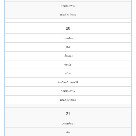
วัดศรีสงคราม
คณะจังหวัดเลย
20
ประถมศึกษา
ป.๕
เด็กหญิง
พัชรมัย
รกไพร
โรงเรียนบ้านห้วยไค้
วัดศรีสงคราม
คณะจังหวัดเลย
21
ประถมศึกษา
ป.๕