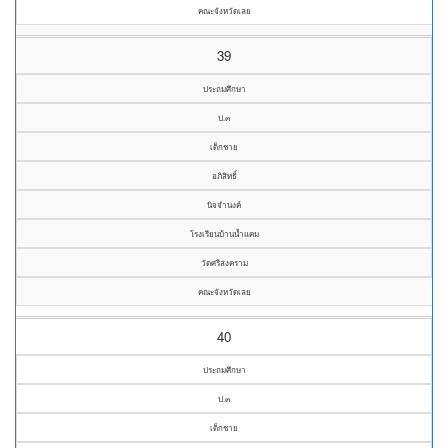
คณะจังหวัดเลย
39
ประถมศึกษา
ป.๓
เด็กชาย
อภิสิทธิ์
นิจจำนงค์
โรงเรียนบ้านน้ำแคม
วัดศรีสงคราม
คณะจังหวัดเลย
40
ประถมศึกษา
ป.๓
เด็กชาย