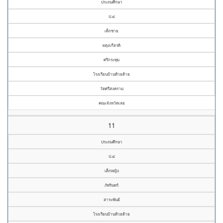
ประถมศึกษา
ป.๔
เด็กชาย
ผดุงเกียรติ
ศรีกระทุม
โรงเรียนบ้านห้วยด้าย
วัดศรีสงคราม
คณะจังหวัดเลย
11
ประถมศึกษา
ป.๔
เด็กหญิง
ภัทรินทร์
สาระพันธ์
โรงเรียนบ้านห้วยด้าย