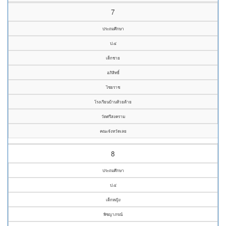
7
ประถมศึกษา
ป.๔
เด็กชาย
อภิสิทธิ์
ไชยราช
โรงเรียนบ้านห้วยด้าย
วัดศรีสงคราม
คณะจังหวัดเลย
8
ประถมศึกษา
ป.๔
เด็กหญิง
พิชญาภรณ์