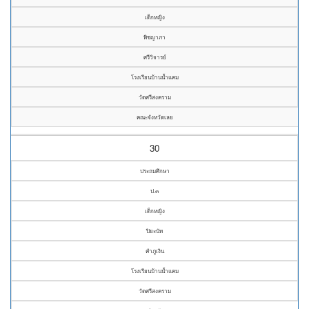
เด็กหญิง
พิชญาภา
ศรีวิจารย์
โรงเรียนบ้านน้ำแคม
วัดศรีสงคราม
คณะจังหวัดเลย
30
ประถมศึกษา
ป.๓
เด็กหญิง
ปิยะนัท
คำภูเงิน
โรงเรียนบ้านน้ำแคม
วัดศรีสงคราม