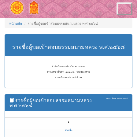
Toggle
navigation
หน้าหลัก
รายชื่อผู้ขอเข้าสอบธรรมสนามหลวง พ.ศ.๒๕๖๘
รายชื่อผู้ขอเข้าสอบธรรมสนามหลวง พ.ศ.๒๕๖๘
สำนักเรียนคณะจังหวัดเลย ภาค ๘
ธรรมศึกษาชั้นตรี - ๔๓๑๐๓๖ - วัดศรีสงคราม
ตำบลน้ำแคม อำเภอท่าลี่ เลย
รายชื่อผู้ขอเข้าสอบธรรมสนามหลวง
แสดง
1 ถึง 50
จาก
72
ผลลัพธ์
พ.ศ.๒๕๖๘
#
ช่วงชั้น