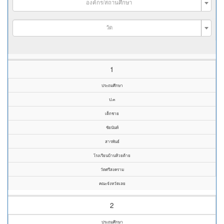
องค์กร/สถานศึกษา
วัด
1
ประถมศึกษา
ป.๓
เด็กชาย
ชัยนันท์
สารพันธ์
โรงเรียนบ้านห้วยด้าย
วัดศรีสงคราม
คณะจังหวัดเลย
2
ประถมศึกษา