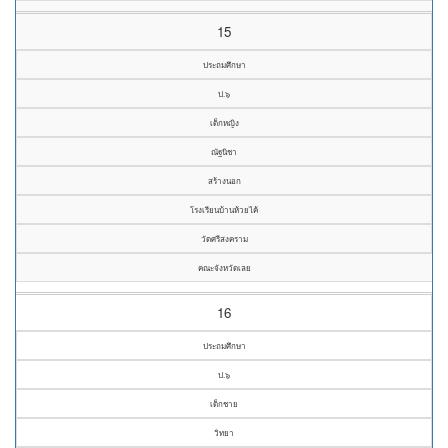
15
ประถมศึกษา
ป.๖
เด็กหญิง
ณัฐนิชา
สร้างนอก
โรงเรียนบ้านห้วยไค้
วัดศรีสงคราม
คณะจังหวัดเลย
16
ประถมศึกษา
ป.๖
เด็กชาย
วิทยา