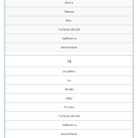
เด็กชาย
โชคมงคล
ศึกษา
โรงเรียนบ้านห้วยไค้
วัดศรีสงคราม
คณะจังหวัดเลย
14
ประถมศึกษา
ป.๔
เด็กหญิง
กนิษฐา
กำมาทอง
โรงเรียนบ้านห้วยไค้
วัดศรีสงคราม
คณะจังหวัดเลย