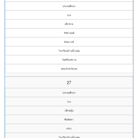
ประถมศึกษา
ป.๓
เด็กชาย
รัชชานนท์
สังคะวงษ์
โรงเรียนบ้านน้ำแคม
วัดศรีสงคราม
คณะจังหวัดเลย
27
ประถมศึกษา
ป.๓
เด็กหญิง
พิมพ์ลดา
เสนา
โรงเรียนบ้านน้ำแคม