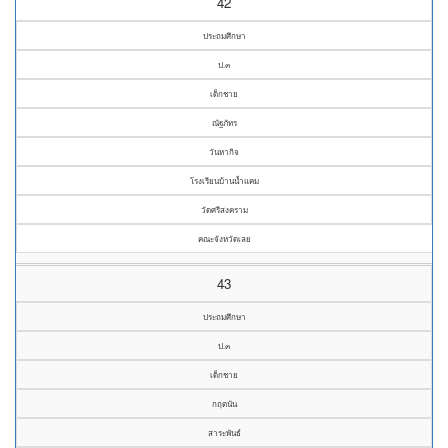
42
ประถมศึกษา
ป.๓
เด็กชาย
ณัฐภัทร
วันหากิจ
โรงเรียนบ้านน้ำแคม
วัดศรีสงคราม
คณะจังหวัดเลย
43
ประถมศึกษา
ป.๓
เด็กชาย
กฤตนัน
สาระพันธ์