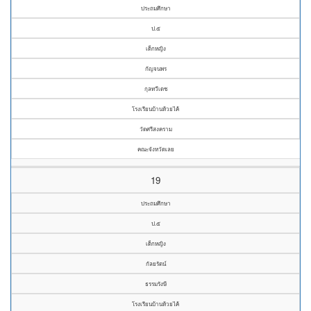
ประถมศึกษา
ป.๕
เด็กหญิง
กัญจนพร
กุลทวีเดช
โรงเรียนบ้านห้วยไค้
วัดศรีสงคราม
คณะจังหวัดเลย
19
ประถมศึกษา
ป.๕
เด็กหญิง
กัลยรัตน์
ธรรมรังษี
โรงเรียนบ้านห้วยไค้