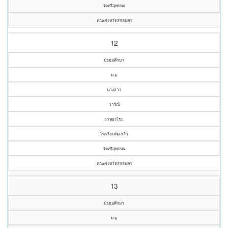
วัดศรีสุพรรณ
คณะจังหวัดสกลนคร
12
มัธยมศึกษา
ม.๖
นางสาว
วาริณี
ยาทองไชย
โรงเรียนร่มเกล้า
วัดศรีสุพรรณ
คณะจังหวัดสกลนคร
13
มัธยมศึกษา
ม.๖