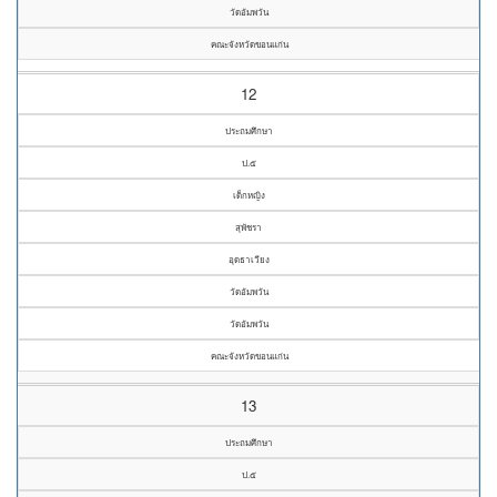
วัดอัมพวัน
คณะจังหวัดขอนแก่น
12
ประถมศึกษา
ป.๕
เด็กหญิง
สุพัชรา
อุดธาเวียง
วัดอัมพวัน
วัดอัมพวัน
คณะจังหวัดขอนแก่น
13
ประถมศึกษา
ป.๕