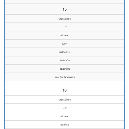
15
ประถมศึกษา
ป.๕
เด็กชาย
ศุภกร
เครือแสวง
วัดอัมพวัน
วัดอัมพวัน
คณะจังหวัดขอนแก่น
16
ประถมศึกษา
ป.๕
เด็กชาย
ณรงค์กร