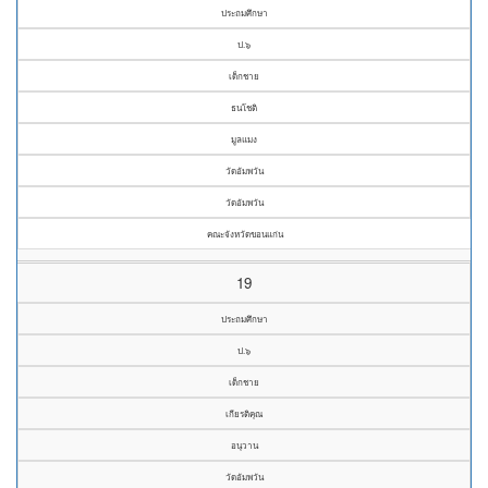
ประถมศึกษา
ป.๖
เด็กชาย
ธนโชติ
มูลแมง
วัดอัมพวัน
วัดอัมพวัน
คณะจังหวัดขอนแก่น
19
ประถมศึกษา
ป.๖
เด็กชาย
เกียรติคุณ
อนุวาน
วัดอัมพวัน