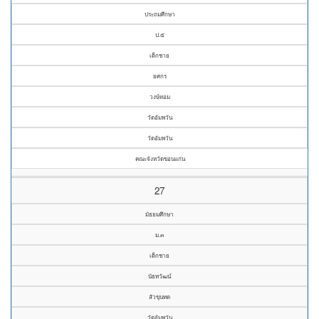
ประถมศึกษา
ป.๕
เด็กชาย
ยศกร
วงษ์หอม
วัดอัมพวัน
วัดอัมพวัน
คณะจังหวัดขอนแก่น
27
มัธยมศึกษา
ม.๓
เด็กชาย
นัธทวัฒน์
สัวขุนทด
วัดอัมพวัน