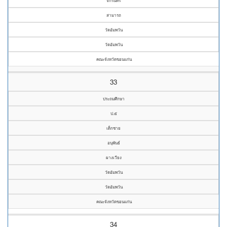
จักรินทร์
สามารถ
วัดอัมพวัน
วัดอัมพวัน
คณะจังหวัดขอนแก่น
33
ประถมศึกษา
ป.๕
เด็กชาย
อนุพันธ์
ผางเวียง
วัดอัมพวัน
วัดอัมพวัน
คณะจังหวัดขอนแก่น
34