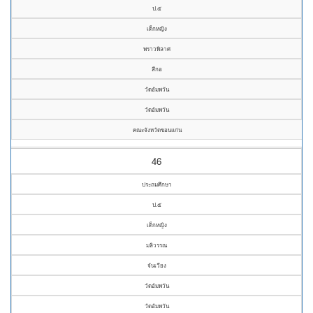
ป.๕
เด็กหญิง
พราวพิลาศ
สีกอ
วัดอัมพวัน
วัดอัมพวัน
คณะจังหวัดขอนแก่น
46
ประถมศึกษา
ป.๕
เด็กหญิง
มลิวรรณ
จันเวียง
วัดอัมพวัน
วัดอัมพวัน