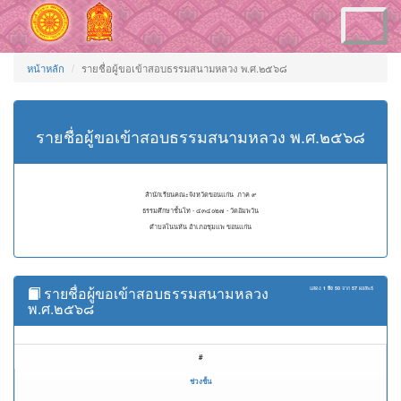
Toggle
navigation
หน้าหลัก
รายชื่อผู้ขอเข้าสอบธรรมสนามหลวง พ.ศ.๒๕๖๘
รายชื่อผู้ขอเข้าสอบธรรมสนามหลวง พ.ศ.๒๕๖๘
สำนักเรียนคณะจังหวัดขอนแก่น ภาค ๙
ธรรมศึกษาชั้นโท - ๔๓๔๐๒๗ - วัดอัมพวัน
ตำบลโนนหัน อำเภอชุมแพ ขอนแก่น
รายชื่อผู้ขอเข้าสอบธรรมสนามหลวง
แสดง
1 ถึง 50
จาก
57
ผลลัพธ์
พ.ศ.๒๕๖๘
#
ช่วงชั้น