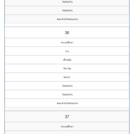
วัดอัมพวัน
วัดอัมพวัน
คณะจังหวัดขอนแก่น
36
ประถมศึกษา
ป.๖
เด็กหญิง
ถิดานัน
ชนะบัว
วัดอัมพวัน
วัดอัมพวัน
คณะจังหวัดขอนแก่น
37
ประถมศึกษา