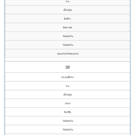
ป.๖
เด็กหญิง
อินทิรา
สิมมาทด
วัดอัมพวัน
วัดอัมพวัน
คณะจังหวัดขอนแก่น
38
ประถมศึกษา
ป.๖
เด็กหญิง
กชกร
จิตรซื่อ
วัดอัมพวัน
วัดอัมพวัน