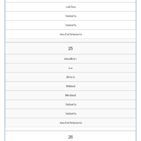
วงษ์เวียน
วัดอัมพวัน
วัดอัมพวัน
คณะจังหวัดขอนแก่น
25
มัธยมศึกษา
ม.๓
เด็กชาย
สิทธิพงษ์
พิทักษ์พงษ์
วัดอัมพวัน
วัดอัมพวัน
คณะจังหวัดขอนแก่น
26