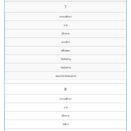
7
ประถมศึกษา
ป.๕
เด็กชาย
ณรงค์กร
หมื่นพหน
วัดอัมพวัน
วัดอัมพวัน
คณะจังหวัดขอนแก่น
8
ประถมศึกษา
ป.๕
เด็กชาย
โพธิกร