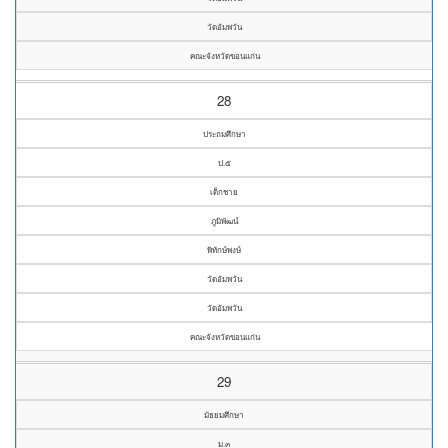
วัดอัมพวัน
คณะจังหวัดขอนแก่น
28
ประถมศึกษา
ป.๕
เด็กชาย
ภูมิพัฒน์
พิทักษ์พงษ์
วัดอัมพวัน
วัดอัมพวัน
คณะจังหวัดขอนแก่น
29
มัธยมศึกษา
ม.๓