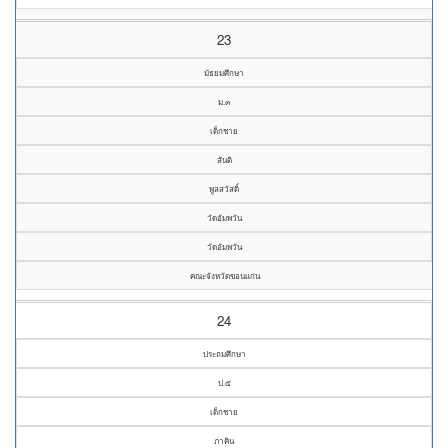
23
มัธยมศึกษา
ม.๓
เด็กชาย
สันติ
พูลสวัสดิ์
วัดอัมพวัน
วัดอัมพวัน
คณะจังหวัดขอนแก่น
24
ประถมศึกษา
ป.๕
เด็กชาย
ภาคิน