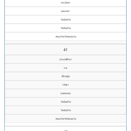
ประภัสสร
แพงเหล่า
วัดอัมพวัน
วัดอัมพวัน
คณะจังหวัดขอนแก่น
41
ประถมศึกษา
ป.๖
เด็กหญิง
วรัชยา
มงคลแสน
วัดอัมพวัน
วัดอัมพวัน
คณะจังหวัดขอนแก่น