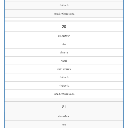
วัดอัมพวัน
คณะจังหวัดขอนแก่น
20
ประถมศึกษา
ป.๕
เด็กชาย
รณพีร์
เหล่าราชสอน
วัดอัมพวัน
วัดอัมพวัน
คณะจังหวัดขอนแก่น
21
ประถมศึกษา
ป.๕