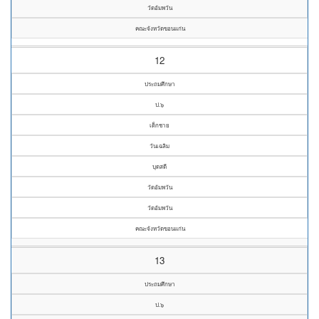
วัดอัมพวัน
คณะจังหวัดขอนแก่น
12
ประถมศึกษา
ป.๖
เด็กชาย
วันเฉลิม
บุดสดี
วัดอัมพวัน
วัดอัมพวัน
คณะจังหวัดขอนแก่น
13
ประถมศึกษา
ป.๖