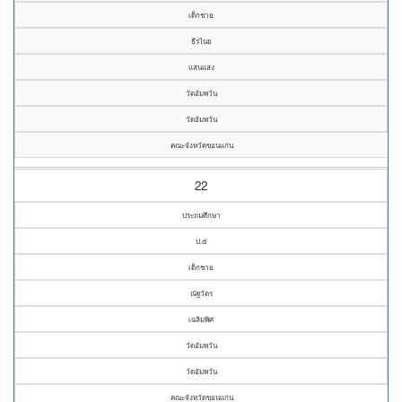
เด็กชาย
ธีรไนย
แสนแสง
วัดอัมพวัน
วัดอัมพวัน
คณะจังหวัดขอนแก่น
22
ประถมศึกษา
ป.๕
เด็กชาย
ณัฐวัตร
เฉลิมพิศ
วัดอัมพวัน
วัดอัมพวัน
คณะจังหวัดขอนแก่น