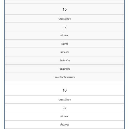
15
ประถมศึกษา
ป.๖
เด็กชาย
ธีรภัทร
แสนแสง
วัดอัมพวัน
วัดอัมพวัน
คณะจังหวัดขอนแก่น
16
ประถมศึกษา
ป.๖
เด็กชาย
เข็มเพชร