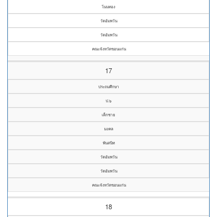
โนนทอง
วัดอัมพวัน
วัดอัมพวัน
คณะจังหวัดขอนแก่น
17
ประถมศึกษา
ป.๖
เด็กชาย
มงคล
พันสนิท
วัดอัมพวัน
วัดอัมพวัน
คณะจังหวัดขอนแก่น
18