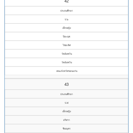
42
ประถมศึกษา
ป.๖
เด็กหญิง
ปิยะนุช
ไชยเลิศ
วัดอัมพวัน
วัดอัมพวัน
คณะจังหวัดขอนแก่น
43
ประถมศึกษา
ป.๕
เด็กหญิง
อริสรา
ชิณบุตร