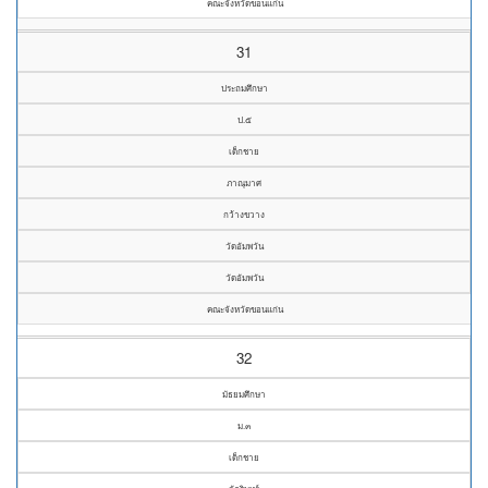
คณะจังหวัดขอนแก่น
31
ประถมศึกษา
ป.๕
เด็กชาย
ภาณุมาศ
กว้างขวาง
วัดอัมพวัน
วัดอัมพวัน
คณะจังหวัดขอนแก่น
32
มัธยมศึกษา
ม.๓
เด็กชาย