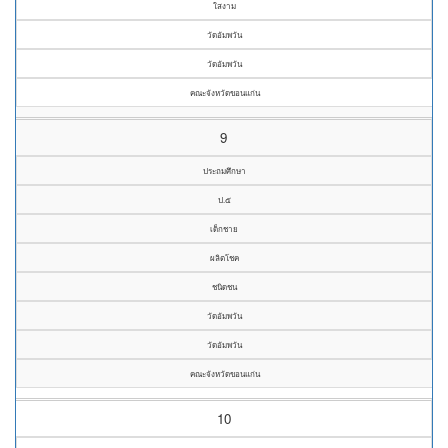
ใสงาม
วัดอัมพวัน
วัดอัมพวัน
คณะจังหวัดขอนแก่น
9
ประถมศึกษา
ป.๕
เด็กชาย
ผลิตโชค
ชนิดชน
วัดอัมพวัน
วัดอัมพวัน
คณะจังหวัดขอนแก่น
10