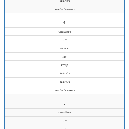
วัดอัมพวัน
คณะจังหวัดขอนแก่น
4
ประถมศึกษา
ป.๕
เด็กชาย
เมษา
มหามูล
วัดอัมพวัน
วัดอัมพวัน
คณะจังหวัดขอนแก่น
5
ประถมศึกษา
ป.๕