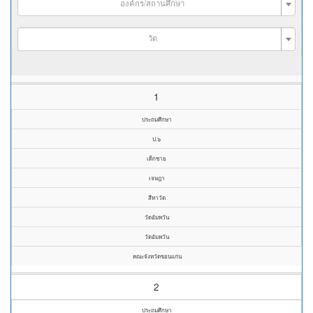
องค์กร/สถานศึกษา
วัด
1
ประถมศึกษา
ป.๖
เด็กชาย
เจษฎา
สีหาวัด
วัดอัมพวัน
วัดอัมพวัน
คณะจังหวัดขอนแก่น
2
ประถมศึกษา