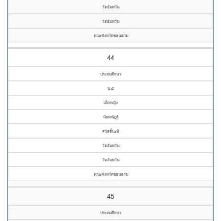
วัดอัมพวัน
วัดอัมพวัน
คณะจังหวัดขอนแก่น
44
ประถมศึกษา
ป.๕
เด็กหญิง
นันทณัฏฐ์
สวัสดิ์นะที
วัดอัมพวัน
วัดอัมพวัน
คณะจังหวัดขอนแก่น
45
ประถมศึกษา