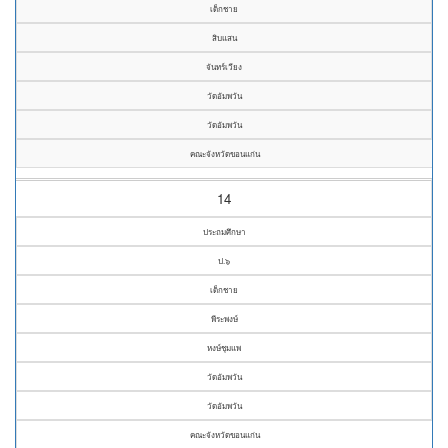
เด็กชาย
สิบแสน
จันทร์เวียง
วัดอัมพวัน
วัดอัมพวัน
คณะจังหวัดขอนแก่น
14
ประถมศึกษา
ป.๖
เด็กชาย
พีระพงษ์
หงษ์ชุมแพ
วัดอัมพวัน
วัดอัมพวัน
คณะจังหวัดขอนแก่น