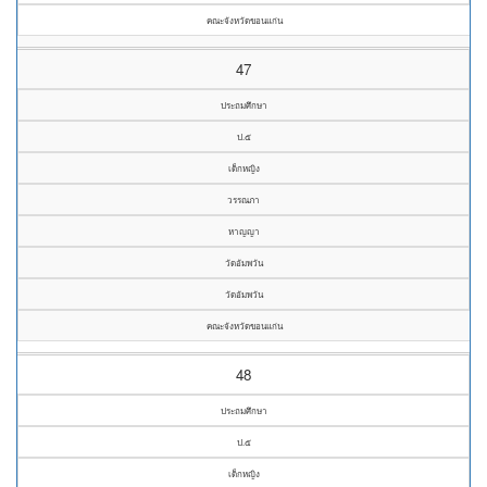
คณะจังหวัดขอนแก่น
47
ประถมศึกษา
ป.๕
เด็กหญิง
วรรณภา
หาญญา
วัดอัมพวัน
วัดอัมพวัน
คณะจังหวัดขอนแก่น
48
ประถมศึกษา
ป.๕
เด็กหญิง