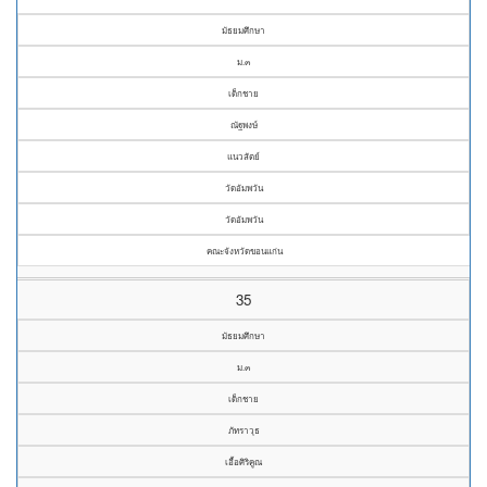
มัธยมศึกษา
ม.๓
เด็กชาย
ณัฐพงษ์
แนวสัตย์
วัดอัมพวัน
วัดอัมพวัน
คณะจังหวัดขอนแก่น
35
มัธยมศึกษา
ม.๓
เด็กชาย
ภัทราวุธ
เอื้อศิริคูณ