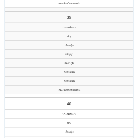
คณะจังหวัดขอนแก่น
39
ประถมศึกษา
ป.๖
เด็กหญิง
อนัญญา
อัตถาภูมิ
วัดอัมพวัน
วัดอัมพวัน
คณะจังหวัดขอนแก่น
40
ประถมศึกษา
ป.๖
เด็กหญิง