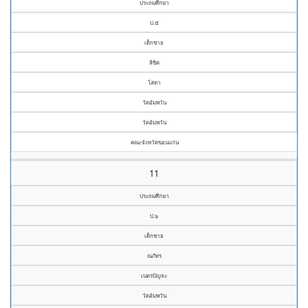
ประถมศึกษา
ป.๕
เด็กชาย
ลิขิต
โสดา
วัดอัมพวัน
วัดอัมพวัน
คณะจังหวัดขอนแก่น
11
ประถมศึกษา
ป.๖
เด็กชาย
ณภัทร
เนตรปัญจะ
วัดอัมพวัน