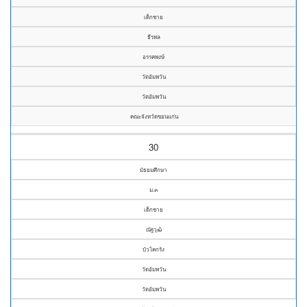
เด็กชาย
ธีรพล
อรรคพงษ์
วัดอัมพวัน
วัดอัมพวัน
คณะจังหวัดขอนแก่น
30
มัธยมศึกษา
ม.๓
เด็กชาย
ณัฐวุฒิ
บัวโคกรัง
วัดอัมพวัน
วัดอัมพวัน