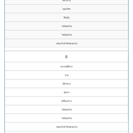
เด็กชาย
จตุรภัทร
สินมั่น
วัดอัมพวัน
วัดอัมพวัน
คณะจังหวัดขอนแก่น
6
ประถมศึกษา
ป.๕
เด็กชาย
ศุภกร
เครือแสวง
วัดอัมพวัน
วัดอัมพวัน
คณะจังหวัดขอนแก่น