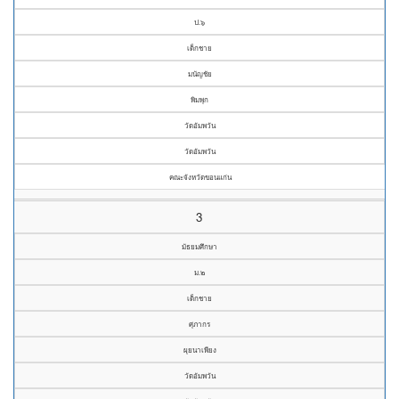
ป.๖
เด็กชาย
มนัญชัย
พิมพุก
วัดอัมพวัน
วัดอัมพวัน
คณะจังหวัดขอนแก่น
3
มัธยมศึกษา
ม.๒
เด็กชาย
ศุภากร
ผุยนาเพียง
วัดอัมพวัน