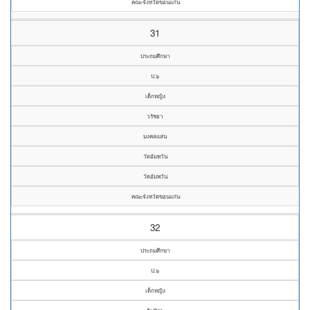
คณะจังหวัดขอนแก่น
31
ประถมศึกษา
ป.๖
เด็กหญิง
วรัชยา
มงคลแสน
วัดอัมพวัน
วัดอัมพวัน
คณะจังหวัดขอนแก่น
32
ประถมศึกษา
ป.๖
เด็กหญิง