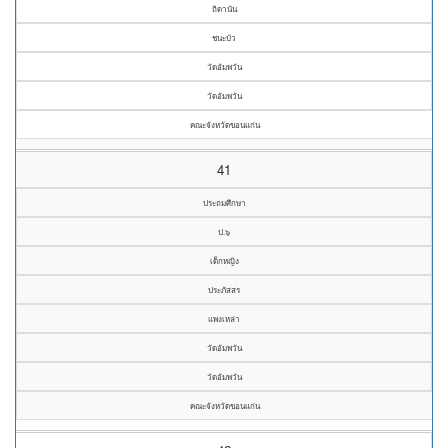
ถิดานัน
ชนะบัว
วัดอัมพวัน
วัดอัมพวัน
คณะจังหวัดขอนแก่น
41
ประถมศึกษา
ป.๖
เด็กหญิง
ประภัสสร
แพงเหล่า
วัดอัมพวัน
วัดอัมพวัน
คณะจังหวัดขอนแก่น