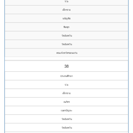
ป.๖
เด็กชาย
มนัญชัย
พิมพุก
วัดอัมพวัน
วัดอัมพวัน
คณะจังหวัดขอนแก่น
38
ประถมศึกษา
ป.๖
เด็กชาย
ณภัทร
เนตรปัญจะ
วัดอัมพวัน
วัดอัมพวัน