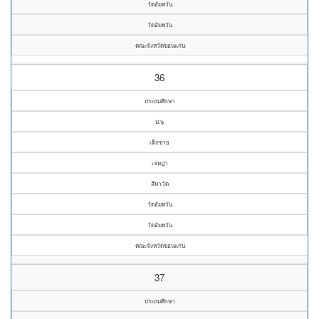
วัดอัมพวัน
วัดอัมพวัน
คณะจังหวัดขอนแก่น
36
ประถมศึกษา
ป.๖
เด็กชาย
เจษฎา
สีหาวัด
วัดอัมพวัน
วัดอัมพวัน
คณะจังหวัดขอนแก่น
37
ประถมศึกษา