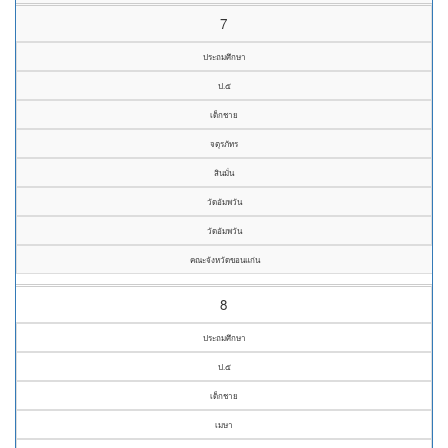
7
ประถมศึกษา
ป.๕
เด็กชาย
จตุรภัทร
สินมั่น
วัดอัมพวัน
วัดอัมพวัน
คณะจังหวัดขอนแก่น
8
ประถมศึกษา
ป.๕
เด็กชาย
เมษา