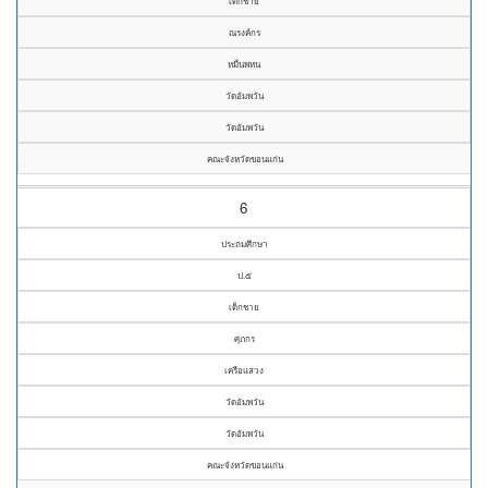
เด็กชาย
ณรงค์กร
หมื่นพหน
วัดอัมพวัน
วัดอัมพวัน
คณะจังหวัดขอนแก่น
6
ประถมศึกษา
ป.๕
เด็กชาย
ศุภกร
เครือแสวง
วัดอัมพวัน
วัดอัมพวัน
คณะจังหวัดขอนแก่น