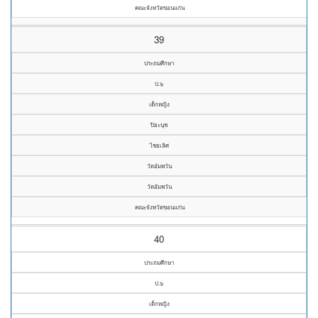
คณะจังหวัดขอนแก่น
39
ประถมศึกษา
ป.๖
เด็กหญิง
ปิยะนุช
ไชยเลิศ
วัดอัมพวัน
วัดอัมพวัน
คณะจังหวัดขอนแก่น
40
ประถมศึกษา
ป.๖
เด็กหญิง