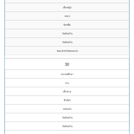
เด็กหญิง
กชกร
จิตรซื่อ
วัดอัมพวัน
วัดอัมพวัน
คณะจังหวัดขอนแก่น
30
ประถมศึกษา
ป.๖
เด็กชาย
ธีรภัทร
แสนแสง
วัดอัมพวัน
วัดอัมพวัน