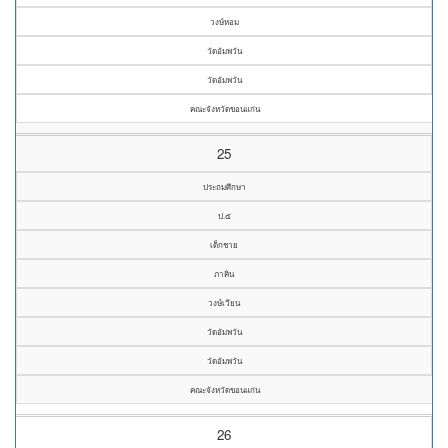
วงษ์หอม
วัดอัมพวัน
วัดอัมพวัน
คณะจังหวัดขอนแก่น
25
ประถมศึกษา
ป.๕
เด็กชาย
ภาคิน
วงษ์เวียน
วัดอัมพวัน
วัดอัมพวัน
คณะจังหวัดขอนแก่น
26