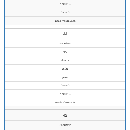
วัดอัมพวัน
วัดอัมพวัน
คณะจังหวัดขอนแก่น
44
ประถมศึกษา
ป.๖
เด็กชาย
ธนโชติ
มูลแมง
วัดอัมพวัน
วัดอัมพวัน
คณะจังหวัดขอนแก่น
45
ประถมศึกษา