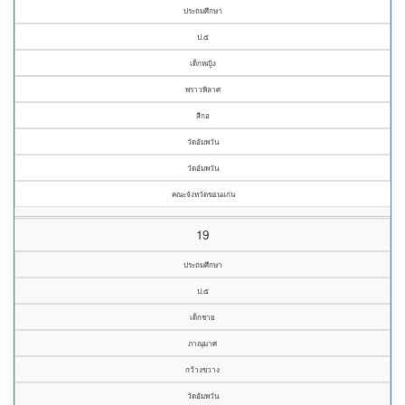
ประถมศึกษา
ป.๕
เด็กหญิง
พราวพิลาศ
สีกอ
วัดอัมพวัน
วัดอัมพวัน
คณะจังหวัดขอนแก่น
19
ประถมศึกษา
ป.๕
เด็กชาย
ภาณุมาศ
กว้างขวาง
วัดอัมพวัน