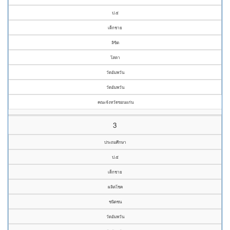
ป.๕
เด็กชาย
ลิขิต
โสดา
วัดอัมพวัน
วัดอัมพวัน
คณะจังหวัดขอนแก่น
3
ประถมศึกษา
ป.๕
เด็กชาย
ผลิตโชค
ชนิดชน
วัดอัมพวัน