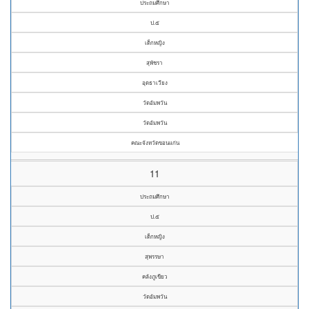
ประถมศึกษา
ป.๕
เด็กหญิง
สุพัชรา
อุดธาเวียง
วัดอัมพวัน
วัดอัมพวัน
คณะจังหวัดขอนแก่น
11
ประถมศึกษา
ป.๕
เด็กหญิง
สุพรรษา
คลังภูเขียว
วัดอัมพวัน