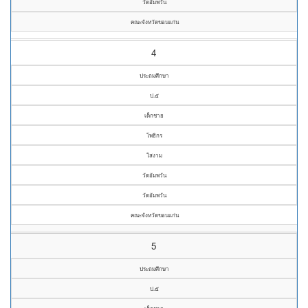
วัดอัมพวัน
คณะจังหวัดขอนแก่น
4
ประถมศึกษา
ป.๕
เด็กชาย
โพธิกร
ใสงาม
วัดอัมพวัน
วัดอัมพวัน
คณะจังหวัดขอนแก่น
5
ประถมศึกษา
ป.๕