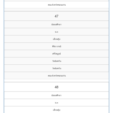
คณะจังหวัดขอนแก่น
47
มัธยมศึกษา
ม.๓
เด็กหญิง
พิริยาภรณ์
ศรีไพบูลย์
วัดอัมพวัน
วัดอัมพวัน
คณะจังหวัดขอนแก่น
48
มัธยมศึกษา
ม.๓
เด็กหญิง