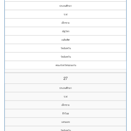
ประถมศึกษา
ป.๕
เด็กชาย
ณัฐวัตร
เฉลิมพิศ
วัดอัมพวัน
วัดอัมพวัน
คณะจังหวัดขอนแก่น
27
ประถมศึกษา
ป.๕
เด็กชาย
ธีรไนย
แสนแสง
วัดอัมพวัน