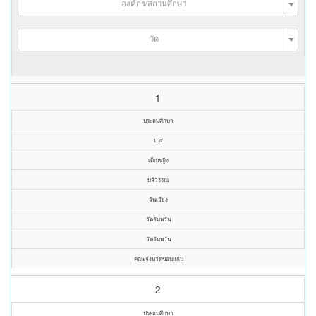
องค์กร/สถานศึกษา
วัด
1
ประถมศึกษา
ป.๕
เด็กหญิง
มลิวรรณ
จันเวียง
วัดอัมพวัน
วัดอัมพวัน
คณะจังหวัดขอนแก่น
2
ประถมศึกษา