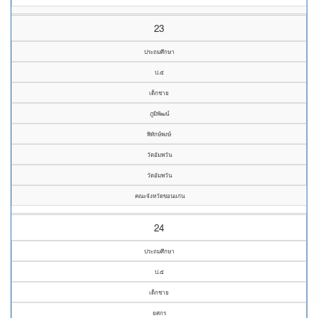
23
ประถมศึกษา
ป.๕
เด็กชาย
ภูมิพัฒน์
พิทักษ์พงษ์
วัดอัมพวัน
วัดอัมพวัน
คณะจังหวัดขอนแก่น
24
ประถมศึกษา
ป.๕
เด็กชาย
ยศกร