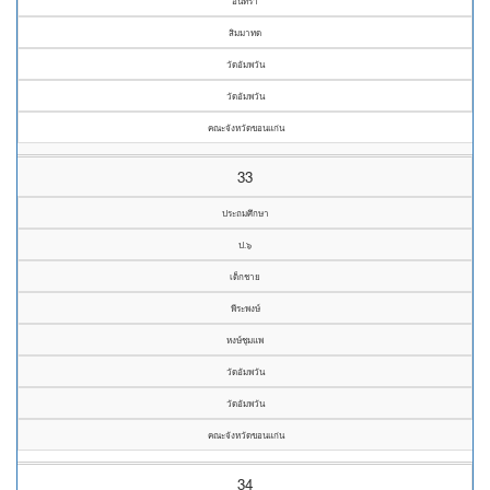
อินทิรา
สิมมาทด
วัดอัมพวัน
วัดอัมพวัน
คณะจังหวัดขอนแก่น
33
ประถมศึกษา
ป.๖
เด็กชาย
พีระพงษ์
หงษ์ชุมแพ
วัดอัมพวัน
วัดอัมพวัน
คณะจังหวัดขอนแก่น
34