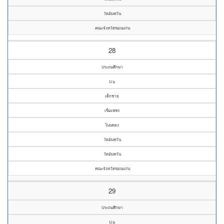
วัดอัมพวัน
คณะจังหวัดขอนแก่น
28
ประถมศึกษา
ป.๖
เด็กชาย
เข็มเพชร
โนนทอง
วัดอัมพวัน
วัดอัมพวัน
คณะจังหวัดขอนแก่น
29
ประถมศึกษา
ป.๖