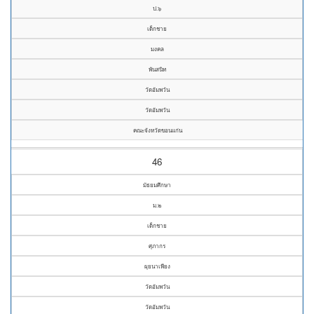
ป.๖
เด็กชาย
มงคล
พันสนิท
วัดอัมพวัน
วัดอัมพวัน
คณะจังหวัดขอนแก่น
46
มัธยมศึกษา
ม.๒
เด็กชาย
ศุภากร
ผุยนาเพียง
วัดอัมพวัน
วัดอัมพวัน