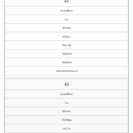
42
ประถมศึกษา
ป.๖
เด็กหญิง
อนัญญา
อัตถาภูมิ
วัดอัมพวัน
วัดอัมพวัน
คณะจังหวัดขอนแก่น
43
ประถมศึกษา
ป.๖
เด็กชาย
เกียรติคุณ
อนุวาน