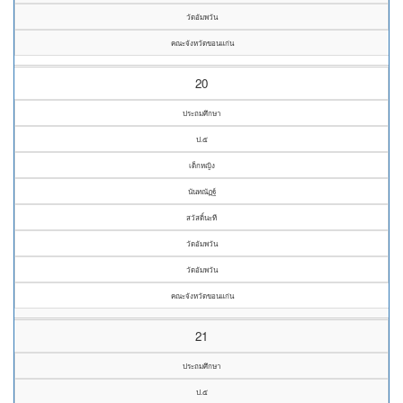
วัดอัมพวัน
คณะจังหวัดขอนแก่น
20
ประถมศึกษา
ป.๕
เด็กหญิง
นันทณัฏฐ์
สวัสดิ์นะที
วัดอัมพวัน
วัดอัมพวัน
คณะจังหวัดขอนแก่น
21
ประถมศึกษา
ป.๕