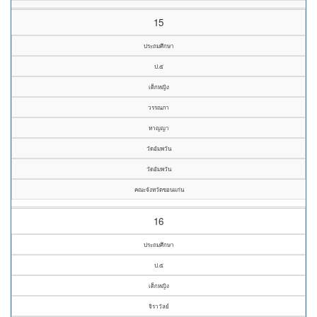
15
ประถมศึกษา
ป.๕
เด็กหญิง
วรรณภา
หาญญา
วัดอัมพวัน
วัดอัมพวัน
คณะจังหวัดขอนแก่น
16
ประถมศึกษา
ป.๕
เด็กหญิง
จิราวัลย์