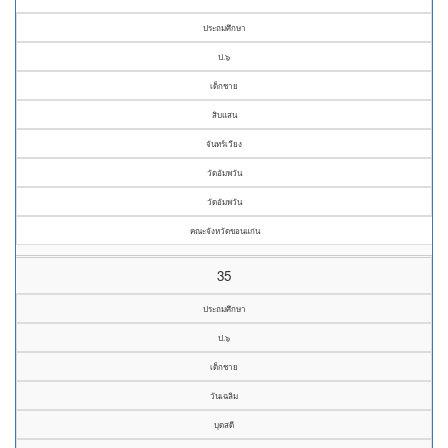
ประถมศึกษา
ป.๖
เด็กชาย
สิบแสน
จันทร์เวียง
วัดอัมพวัน
วัดอัมพวัน
คณะจังหวัดขอนแก่น
35
ประถมศึกษา
ป.๖
เด็กชาย
วันเฉลิม
บุดสดี