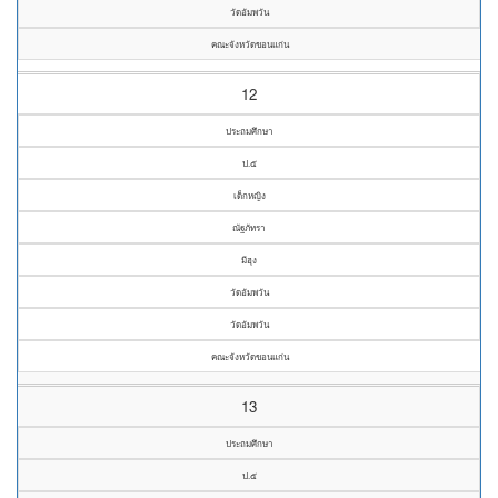
วัดอัมพวัน
คณะจังหวัดขอนแก่น
12
ประถมศึกษา
ป.๕
เด็กหญิง
ณัฐภัทรา
มีฮุง
วัดอัมพวัน
วัดอัมพวัน
คณะจังหวัดขอนแก่น
13
ประถมศึกษา
ป.๕