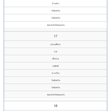
ก้านจักร
วัดอัมพวัน
วัดอัมพวัน
คณะจังหวัดขอนแก่น
17
ประถมศึกษา
ป.๕
เด็กชาย
อนุพันธ์
ผางเวียง
วัดอัมพวัน
วัดอัมพวัน
คณะจังหวัดขอนแก่น
18