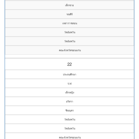
เด็กชาย
รณพีร์
เหล่าราชสอน
วัดอัมพวัน
วัดอัมพวัน
คณะจังหวัดขอนแก่น
22
ประถมศึกษา
ป.๕
เด็กหญิง
อริสรา
ชิณบุตร
วัดอัมพวัน
วัดอัมพวัน
คณะจังหวัดขอนแก่น