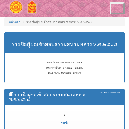
Toggle
navigation
หน้าหลัก
รายชื่อผู้ขอเข้าสอบธรรมสนามหลวง พ.ศ.๒๕๖๘
รายชื่อผู้ขอเข้าสอบธรรมสนามหลวง พ.ศ.๒๕๖๘
สำนักเรียนคณะจังหวัดขอนแก่น ภาค ๙
ธรรมศึกษาชั้นโท - ๔๓๔๐๒๗ - วัดอัมพวัน
ตำบลโนนหัน อำเภอชุมแพ ขอนแก่น
รายชื่อผู้ขอเข้าสอบธรรมสนามหลวง
แสดง
1 ถึง 50
จาก
57
ผลลัพธ์
พ.ศ.๒๕๖๘
#
ช่วงชั้น