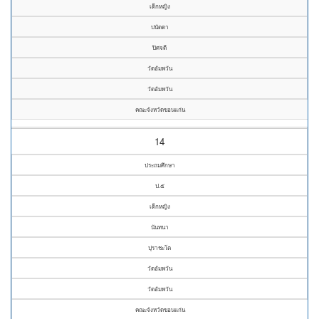
เด็กหญิง
ปนัดดา
ปิศจดี
วัดอัมพวัน
วัดอัมพวัน
คณะจังหวัดขอนแก่น
14
ประถมศึกษา
ป.๕
เด็กหญิง
นันทนา
ปุราชะโต
วัดอัมพวัน
วัดอัมพวัน
คณะจังหวัดขอนแก่น