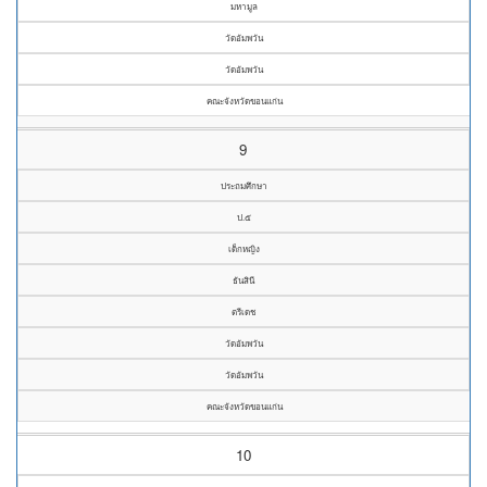
มหามูล
วัดอัมพวัน
วัดอัมพวัน
คณะจังหวัดขอนแก่น
9
ประถมศึกษา
ป.๕
เด็กหญิง
ธันสินี
ตรีเดช
วัดอัมพวัน
วัดอัมพวัน
คณะจังหวัดขอนแก่น
10