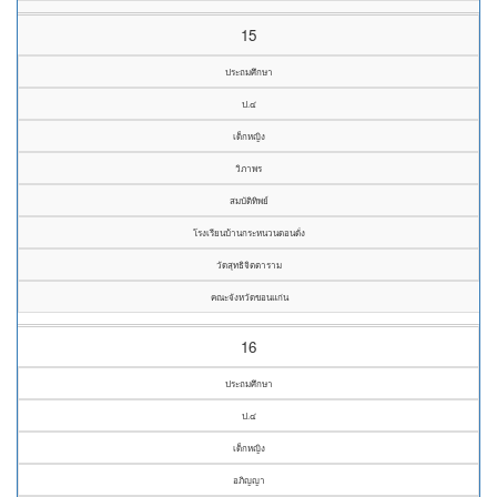
15
ประถมศึกษา
ป.๔
เด็กหญิง
วิภาพร
สมบัติทิพย์
โรงเรียนบ้านกระหนวนดอนดั่ง
วัดสุทธิจิตตาราม
คณะจังหวัดขอนแก่น
16
ประถมศึกษา
ป.๔
เด็กหญิง
อภิญญา