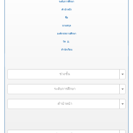
ระดับการศึกษา
คำนำหน้า
ชื่อ
นามสกุล
องค์กร/สถานศึกษา
วัด
สำนักเรียน
ช่วงชั้น
ระดับการศึกษา
คำนำหน้า