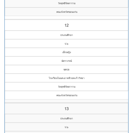
วัดสุทธิจิตตาราม
คณะจังหวัดขอนแก่น
12
ประถมศึกษา
ป.๖
เด็กหญิง
ฉัตราภรณ์
ทุดปอ
โรงเรียนโนนสะอาดห้วยตะกั่ววิทยา
วัดสุทธิจิตตาราม
คณะจังหวัดขอนแก่น
13
ประถมศึกษา
ป.๖