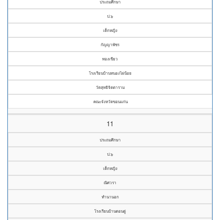
ประถมศึกษา
ป.๖
เด็กหญิง
กัญญาพัชร
ทองเขียว
โรงเรียนบ้านหนองไผ่น้อย
วัดสุทธิจิตตาราม
คณะจังหวัดขอนแก่น
11
ประถมศึกษา
ป.๖
เด็กหญิง
ณิศวรา
ทำนานอก
โรงเรียนบ้านดอนดู่