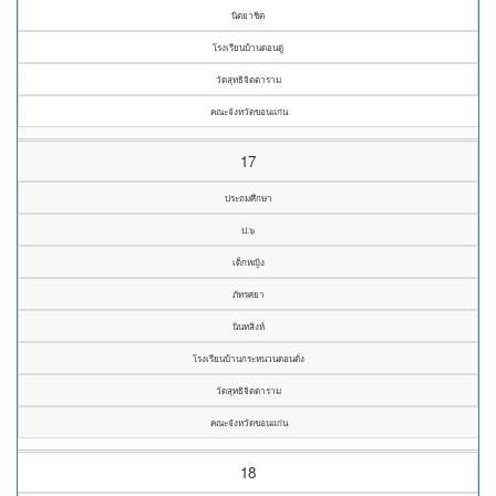
นิตยาชิต
โรงเรียนบ้านดอนดู่
วัดสุทธิจิตตาราม
คณะจังหวัดขอนแก่น
17
ประถมศึกษา
ป.๖
เด็กหญิง
ภัทรศยา
นินทสิงห์
โรงเรียนบ้านกระหนวนดอนดั่ง
วัดสุทธิจิตตาราม
คณะจังหวัดขอนแก่น
18