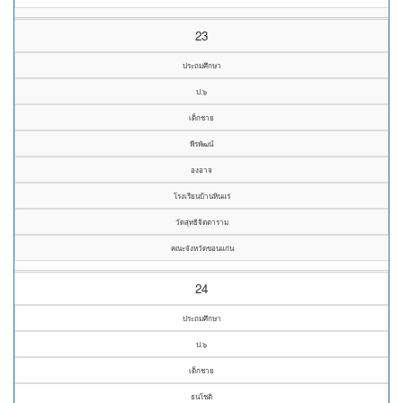
23
ประถมศึกษา
ป.๖
เด็กชาย
พีรพัฒน์
องอาจ
โรงเรียนบ้านหินแร่
วัดสุทธิจิตตาราม
คณะจังหวัดขอนแก่น
24
ประถมศึกษา
ป.๖
เด็กชาย
ธนโชติ