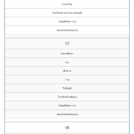
ลายเจริญ
โรงเรียนบ้านกระหนวนดอนดั่ง
วัดสุทธิจิตตาราม
คณะจังหวัดขอนแก่น
17
ประถมศึกษา
ป.๖
เด็กชาย
วายุ
วึบชัยภูมิ
โรงเรียนบ้านหินแร่
วัดสุทธิจิตตาราม
คณะจังหวัดขอนแก่น
18