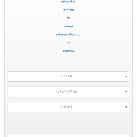
ระดับการศึกษา
คำนำหน้า
ชื่อ
นามสกุล
องค์กร/สถานศึกษา
วัด
สำนักเรียน
ช่วงชั้น
ระดับการศึกษา
คำนำหน้า