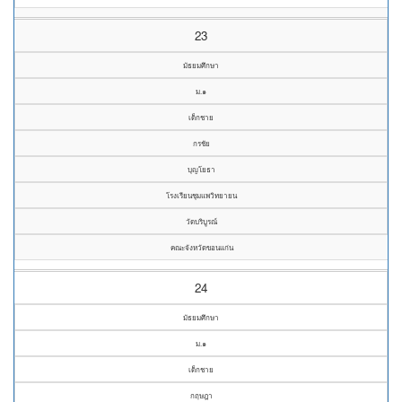
23
มัธยมศึกษา
ม.๑
เด็กชาย
กรชัย
บุญโยธา
โรงเรียนชุมแพวิทยายน
วัดบริบูรณ์
คณะจังหวัดขอนแก่น
24
มัธยมศึกษา
ม.๑
เด็กชาย
กฤษฎา