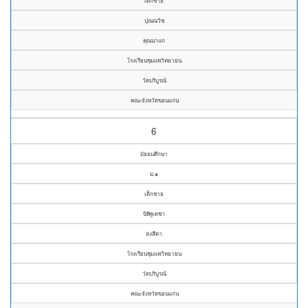
เด็กชาย
ปุณณวิช
คุณนาแก
โรงเรียนชุมแพวิทยายน
วัดบริบูรณ์
คณะจังหวัดขอนแก่น
6
มัธยมศึกษา
ม.๑
เด็กชาย
นิพิฐเดชา
สงสีดา
โรงเรียนชุมแพวิทยายน
วัดบริบูรณ์
คณะจังหวัดขอนแก่น