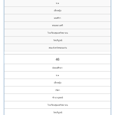
ม.๑
เด็กหญิง
มณฑิรา
พรมหลวงศรี
โรงเรียนชุมแพวิทยายน
วัดบริบูรณ์
คณะจังหวัดขอนแก่น
46
มัธยมศึกษา
ม.๑
เด็กหญิง
วนิดา
ชำนาญพงษ์
โรงเรียนชุมแพวิทยายน
วัดบริบูรณ์