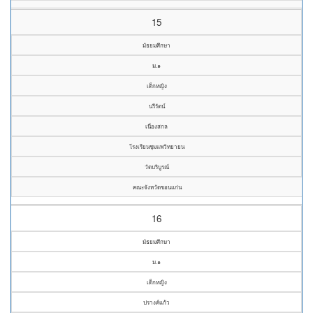
15
มัธยมศึกษา
ม.๑
เด็กหญิง
นรีรัตน์
เนื่องสกล
โรงเรียนชุมแพวิทยายน
วัดบริบูรณ์
คณะจังหวัดขอนแก่น
16
มัธยมศึกษา
ม.๑
เด็กหญิง
ปรางค์แก้ว