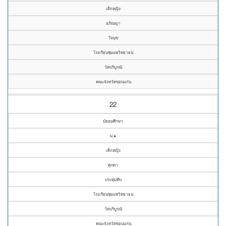
เด็กหญิง
อภิณญา
ใจมุข
โรงเรียนชุมแพวิทยายน
วัดบริบูรณ์
คณะจังหวัดขอนแก่น
22
มัธยมศึกษา
ม.๑
เด็กหญิง
ศุภดา
ประทุมทีป
โรงเรียนชุมแพวิทยายน
วัดบริบูรณ์
คณะจังหวัดขอนแก่น