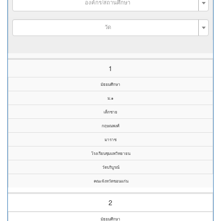
องค์กร/สถานศึกษา
วัด
1
มัธยมศึกษา
ม.๑
เด็กชาย
กฤษณพงศ์
มาราช
โรงเรียนชุมแพวิทยายน
วัดบริบูรณ์
คณะจังหวัดขอนแก่น
2
มัธยมศึกษา