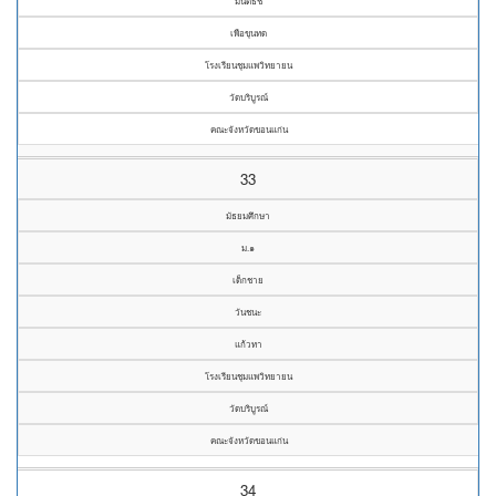
มนต์ธัช
เพือขุนทด
โรงเรียนชุมแพวิทยายน
วัดบริบูรณ์
คณะจังหวัดขอนแก่น
33
มัธยมศึกษา
ม.๑
เด็กชาย
วันชนะ
แก้วทา
โรงเรียนชุมแพวิทยายน
วัดบริบูรณ์
คณะจังหวัดขอนแก่น
34