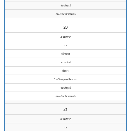
วัดบริบูรณ์
คณะจังหวัดขอนแก่น
20
มัธยมศึกษา
ม.๑
เด็กหญิง
วรรณรัตน์
เพ็งสา
โรงเรียนชุมแพวิทยายน
วัดบริบูรณ์
คณะจังหวัดขอนแก่น
21
มัธยมศึกษา
ม.๑