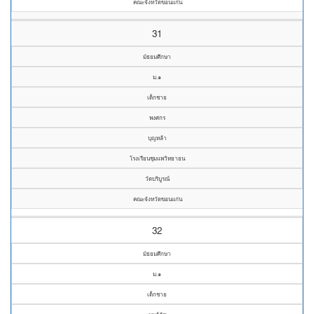
คณะจังหวัดขอนแก่น
31
มัธยมศึกษา
ม.๑
เด็กชาย
พงศกร
บุญหล้า
โรงเรียนชุมแพวิทยายน
วัดบริบูรณ์
คณะจังหวัดขอนแก่น
32
มัธยมศึกษา
ม.๑
เด็กชาย