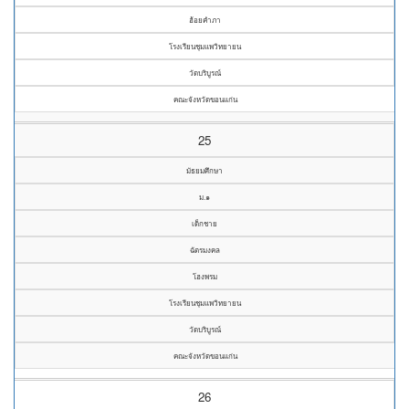
ฮ้อยคำภา
โรงเรียนชุมแพวิทยายน
วัดบริบูรณ์
คณะจังหวัดขอนแก่น
25
มัธยมศึกษา
ม.๑
เด็กชาย
ฉัตรมงคล
โฮงพรม
โรงเรียนชุมแพวิทยายน
วัดบริบูรณ์
คณะจังหวัดขอนแก่น
26