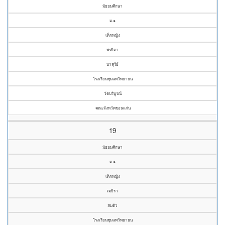
มัธยมศึกษา
ม.๑
เด็กหญิง
พรธิตา
นาสุรีย์
โรงเรียนชุมแพวิทยายน
วัดบริบูรณ์
คณะจังหวัดขอนแก่น
19
มัธยมศึกษา
ม.๑
เด็กหญิง
เมธิรา
สมตัว
โรงเรียนชุมแพวิทยายน