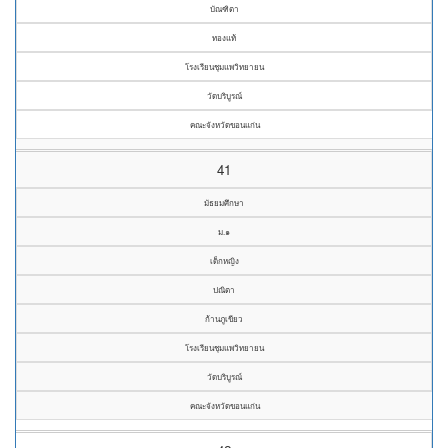
บัณฑิตา
ทองแท้
โรงเรียนชุมแพวิทยายน
วัดบริบูรณ์
คณะจังหวัดขอนแก่น
41
มัธยมศึกษา
ม.๑
เด็กหญิง
ปณิตา
ก้านภูเขียว
โรงเรียนชุมแพวิทยายน
วัดบริบูรณ์
คณะจังหวัดขอนแก่น