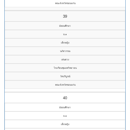
คณะจังหวัดขอนแก่น
39
มัธยมศึกษา
ม.๑
เด็กหญิง
นภัสวรรณ
เด่นดวง
โรงเรียนชุมแพวิทยายน
วัดบริบูรณ์
คณะจังหวัดขอนแก่น
40
มัธยมศึกษา
ม.๑
เด็กหญิง