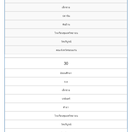
เด็กชาย
ปธานิน
พันอ้วน
โรงเรียนชุมแพวิทยายน
วัดบริบูรณ์
คณะจังหวัดขอนแก่น
30
มัธยมศึกษา
ม.๑
เด็กชาย
ปรมินทร์
คำยา
โรงเรียนชุมแพวิทยายน
วัดบริบูรณ์