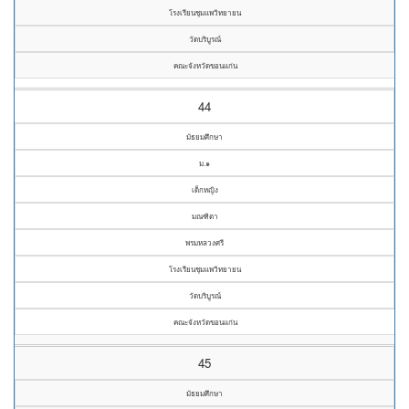
โรงเรียนชุมแพวิทยายน
วัดบริบูรณ์
คณะจังหวัดขอนแก่น
44
มัธยมศึกษา
ม.๑
เด็กหญิง
มณฑิตา
พรมหลวงศรี
โรงเรียนชุมแพวิทยายน
วัดบริบูรณ์
คณะจังหวัดขอนแก่น
45
มัธยมศึกษา