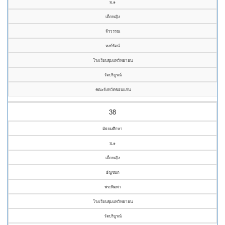
ม.๑
เด็กหญิง
จีรวรรณ
หงษ์รัตน์
โรงเรียนชุมแพวิทยายน
วัดบริบูรณ์
คณะจังหวัดขอนแก่น
38
มัธยมศึกษา
ม.๑
เด็กหญิง
ธัญชนก
พระพิมพา
โรงเรียนชุมแพวิทยายน
วัดบริบูรณ์