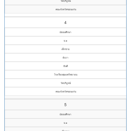
วัดบริบูรณ์
คณะจังหวัดขอนแก่น
4
มัธยมศึกษา
ม.๑
เด็กชาย
ธันวา
ยินดี
โรงเรียนชุมแพวิทยายน
วัดบริบูรณ์
คณะจังหวัดขอนแก่น
5
มัธยมศึกษา
ม.๑