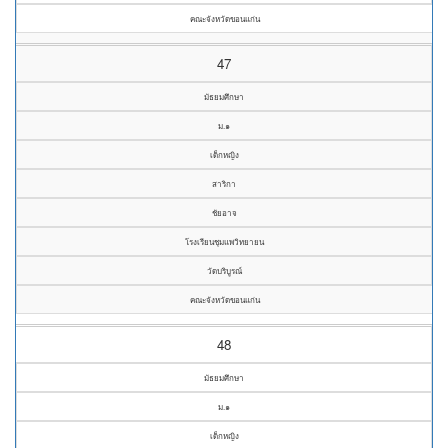
คณะจังหวัดขอนแก่น
47
มัธยมศึกษา
ม.๑
เด็กหญิง
สาริกา
ชัยอาจ
โรงเรียนชุมแพวิทยายน
วัดบริบูรณ์
คณะจังหวัดขอนแก่น
48
มัธยมศึกษา
ม.๑
เด็กหญิง