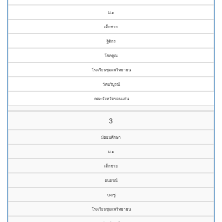
ม.๑
เด็กชาย
ฐิติกร
โชคคูณ
โรงเรียนชุมแพวิทยายน
วัดบริบูรณ์
คณะจังหวัดขอนแก่น
3
มัธยมศึกษา
ม.๑
เด็กชาย
ธนธรณ์
บุญชู
โรงเรียนชุมแพวิทยายน