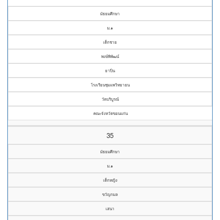
มัธยมศึกษา
ม.๑
เด็กชาย
พงษ์พิพัฒน์
ยาปิ่น
โรงเรียนชุมแพวิทยายน
วัดบริบูรณ์
คณะจังหวัดขอนแก่น
35
มัธยมศึกษา
ม.๑
เด็กหญิง
ขวัญกมล
เสนา