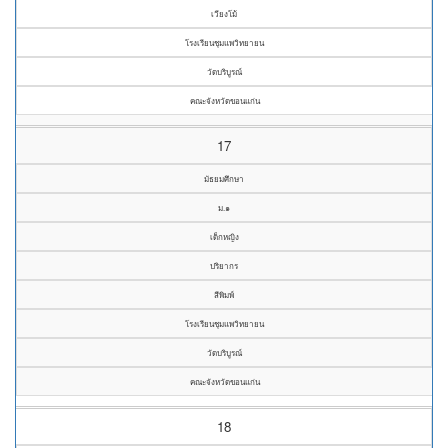
เวียงโม้
โรงเรียนชุมแพวิทยายน
วัดบริบูรณ์
คณะจังหวัดขอนแก่น
17
มัธยมศึกษา
ม.๑
เด็กหญิง
ปริยากร
สีพิมพ์
โรงเรียนชุมแพวิทยายน
วัดบริบูรณ์
คณะจังหวัดขอนแก่น
18