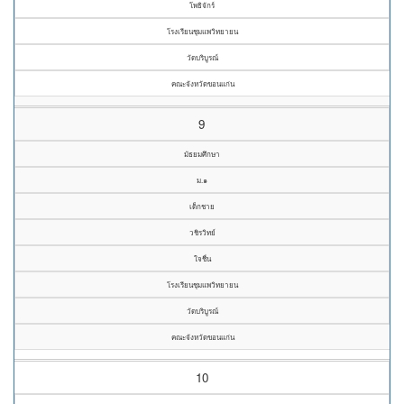
โพธิจักร์
โรงเรียนชุมแพวิทยายน
วัดบริบูรณ์
คณะจังหวัดขอนแก่น
9
มัธยมศึกษา
ม.๑
เด็กชาย
วชิรวิทย์
ใจชื่น
โรงเรียนชุมแพวิทยายน
วัดบริบูรณ์
คณะจังหวัดขอนแก่น
10