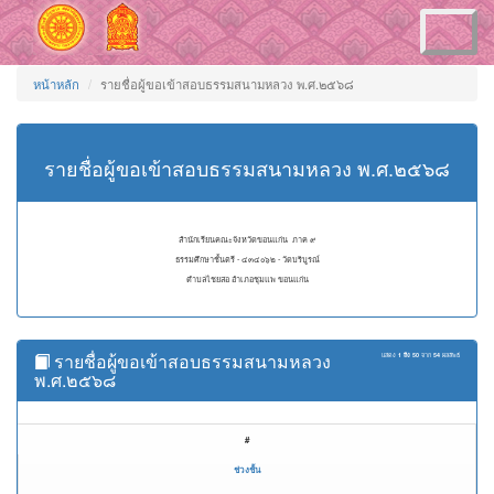
Toggle
navigation
หน้าหลัก
รายชื่อผู้ขอเข้าสอบธรรมสนามหลวง พ.ศ.๒๕๖๘
รายชื่อผู้ขอเข้าสอบธรรมสนามหลวง พ.ศ.๒๕๖๘
สำนักเรียนคณะจังหวัดขอนแก่น ภาค ๙
ธรรมศึกษาชั้นตรี - ๔๓๔๐๖๒ - วัดบริบูรณ์
ตำบลไชยสอ อำเภอชุมแพ ขอนแก่น
รายชื่อผู้ขอเข้าสอบธรรมสนามหลวง
แสดง
1 ถึง 50
จาก
54
ผลลัพธ์
พ.ศ.๒๕๖๘
#
ช่วงชั้น