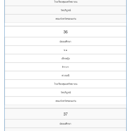
โรงเรียนชุมแพวิทยายน
วัดบริบูรณ์
คณะจังหวัดขอนแก่น
36
มัธยมศึกษา
ม.๑
เด็กหญิง
จิราภา
ดวงมณี
โรงเรียนชุมแพวิทยายน
วัดบริบูรณ์
คณะจังหวัดขอนแก่น
37
มัธยมศึกษา