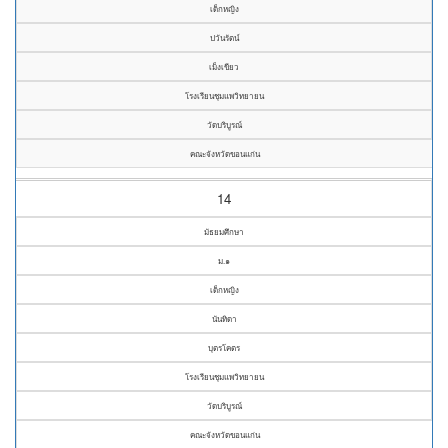
เด็กหญิง
ปวันรัตน์
เม็งเขียว
โรงเรียนชุมแพวิทยายน
วัดบริบูรณ์
คณะจังหวัดขอนแก่น
14
มัธยมศึกษา
ม.๑
เด็กหญิง
นันทิดา
บุตรโคตร
โรงเรียนชุมแพวิทยายน
วัดบริบูรณ์
คณะจังหวัดขอนแก่น