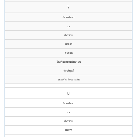
7
มัธยมศึกษา
ม.๑
เด็กชาย
พงศธร
ลาสอน
โรงเรียนชุมแพวิทยายน
วัดบริบูรณ์
คณะจังหวัดขอนแก่น
8
มัธยมศึกษา
ม.๑
เด็กชาย
พีรภัทร