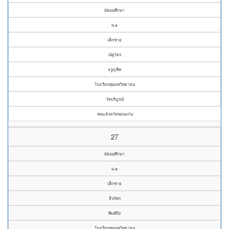
มัธยมศึกษา
ม.๑
เด็กชาย
ณัฐวัตร
จรูญชีพ
โรงเรียนชุมแพวิทยายน
วัดบริบูรณ์
คณะจังหวัดขอนแก่น
27
มัธยมศึกษา
ม.๑
เด็กชาย
ธีรภัทร
พิมพ์บึง
โรงเรียนชุมแพวิทยายน