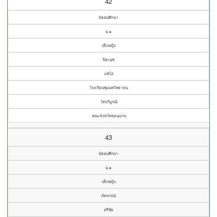
42
มัธยมศึกษา
ม.๑
เด็กหญิง
ปิยะนุช
แซ่โล่
โรงเรียนชุมแพวิทยายน
วัดบริบูรณ์
คณะจังหวัดขอนแก่น
43
มัธยมศึกษา
ม.๑
เด็กหญิง
ภัทรภรณ์
ศรีชัย