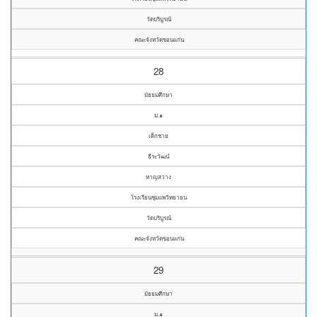
วัดบริบูรณ์
คณะจังหวัดขอนแก่น
28
มัธยมศึกษา
ม.๑
เด็กชาย
ธีระวัฒน์
หาญสว่าง
โรงเรียนชุมแพวิทยายน
วัดบริบูรณ์
คณะจังหวัดขอนแก่น
29
มัธยมศึกษา
ม.๑