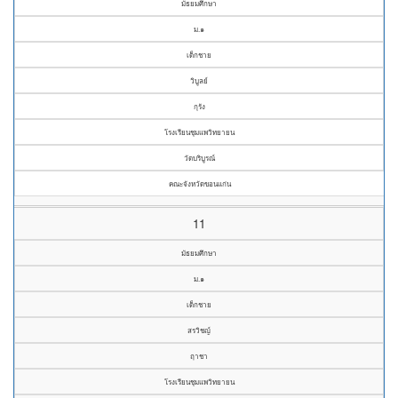
มัธยมศึกษา
ม.๑
เด็กชาย
วิบูลย์
กุรัง
โรงเรียนชุมแพวิทยายน
วัดบริบูรณ์
คณะจังหวัดขอนแก่น
11
มัธยมศึกษา
ม.๑
เด็กชาย
สรวิชญ์
ฤาชา
โรงเรียนชุมแพวิทยายน