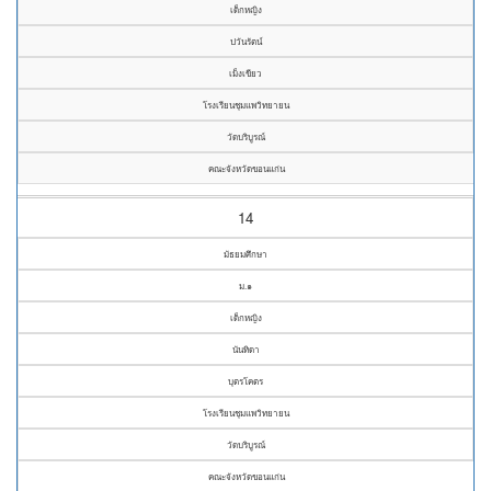
เด็กหญิง
ปวันรัตน์
เม็งเขียว
โรงเรียนชุมแพวิทยายน
วัดบริบูรณ์
คณะจังหวัดขอนแก่น
14
มัธยมศึกษา
ม.๑
เด็กหญิง
นันทิดา
บุตรโคตร
โรงเรียนชุมแพวิทยายน
วัดบริบูรณ์
คณะจังหวัดขอนแก่น