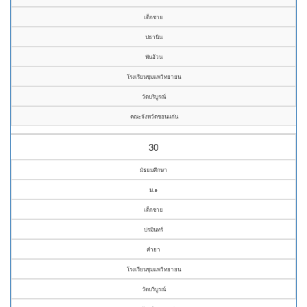
เด็กชาย
ปธานิน
พันอ้วน
โรงเรียนชุมแพวิทยายน
วัดบริบูรณ์
คณะจังหวัดขอนแก่น
30
มัธยมศึกษา
ม.๑
เด็กชาย
ปรมินทร์
คำยา
โรงเรียนชุมแพวิทยายน
วัดบริบูรณ์