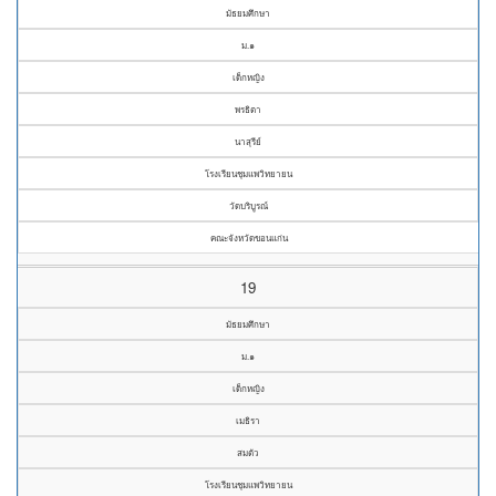
มัธยมศึกษา
ม.๑
เด็กหญิง
พรธิตา
นาสุรีย์
โรงเรียนชุมแพวิทยายน
วัดบริบูรณ์
คณะจังหวัดขอนแก่น
19
มัธยมศึกษา
ม.๑
เด็กหญิง
เมธิรา
สมตัว
โรงเรียนชุมแพวิทยายน