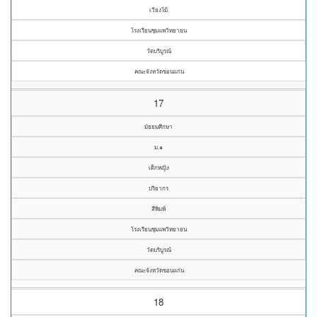
เวียงโม้
โรงเรียนชุมแพวิทยายน
วัดบริบูรณ์
คณะจังหวัดขอนแก่น
17
มัธยมศึกษา
ม.๑
เด็กหญิง
ปริยากร
สีพิมพ์
โรงเรียนชุมแพวิทยายน
วัดบริบูรณ์
คณะจังหวัดขอนแก่น
18