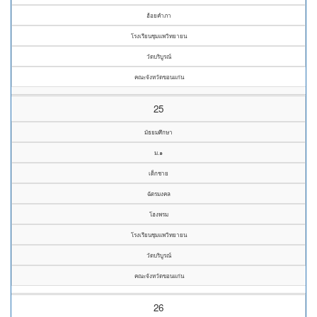
ฮ้อยคำภา
โรงเรียนชุมแพวิทยายน
วัดบริบูรณ์
คณะจังหวัดขอนแก่น
25
มัธยมศึกษา
ม.๑
เด็กชาย
ฉัตรมงคล
โฮงพรม
โรงเรียนชุมแพวิทยายน
วัดบริบูรณ์
คณะจังหวัดขอนแก่น
26