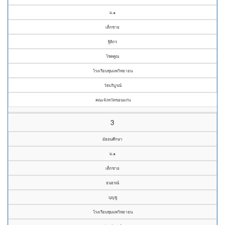
ม.๑
เด็กชาย
ฐิติกร
โชคคูณ
โรงเรียนชุมแพวิทยายน
วัดบริบูรณ์
คณะจังหวัดขอนแก่น
3
มัธยมศึกษา
ม.๑
เด็กชาย
ธนธรณ์
บุญชู
โรงเรียนชุมแพวิทยายน