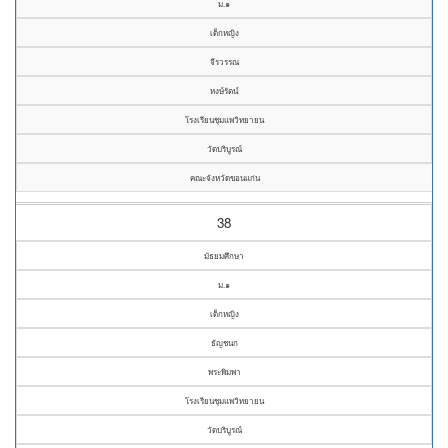
ม.๑
เด็กหญิง
จีรวรรณ
หงษ์รัตน์
โรงเรียนชุมแพวิทยายน
วัดบริบูรณ์
คณะจังหวัดขอนแก่น
38
มัธยมศึกษา
ม.๑
เด็กหญิง
ธัญชนก
พระพิมพา
โรงเรียนชุมแพวิทยายน
วัดบริบูรณ์