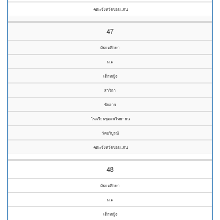
คณะจังหวัดขอนแก่น
47
มัธยมศึกษา
ม.๑
เด็กหญิง
สาริกา
ชัยอาจ
โรงเรียนชุมแพวิทยายน
วัดบริบูรณ์
คณะจังหวัดขอนแก่น
48
มัธยมศึกษา
ม.๑
เด็กหญิง