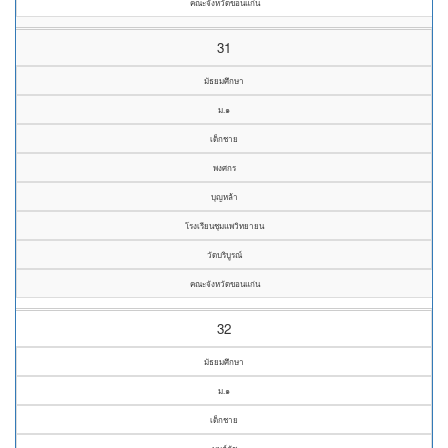
คณะจังหวัดขอนแก่น
31
มัธยมศึกษา
ม.๑
เด็กชาย
พงศกร
บุญหล้า
โรงเรียนชุมแพวิทยายน
วัดบริบูรณ์
คณะจังหวัดขอนแก่น
32
มัธยมศึกษา
ม.๑
เด็กชาย