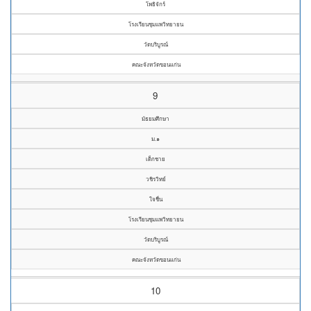
โพธิจักร์
โรงเรียนชุมแพวิทยายน
วัดบริบูรณ์
คณะจังหวัดขอนแก่น
9
มัธยมศึกษา
ม.๑
เด็กชาย
วชิรวิทย์
ใจชื่น
โรงเรียนชุมแพวิทยายน
วัดบริบูรณ์
คณะจังหวัดขอนแก่น
10