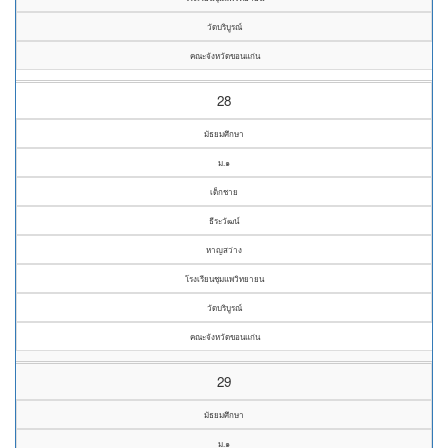
วัดบริบูรณ์
คณะจังหวัดขอนแก่น
28
มัธยมศึกษา
ม.๑
เด็กชาย
ธีระวัฒน์
หาญสว่าง
โรงเรียนชุมแพวิทยายน
วัดบริบูรณ์
คณะจังหวัดขอนแก่น
29
มัธยมศึกษา
ม.๑