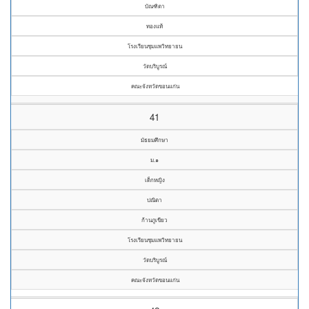
บัณฑิตา
ทองแท้
โรงเรียนชุมแพวิทยายน
วัดบริบูรณ์
คณะจังหวัดขอนแก่น
41
มัธยมศึกษา
ม.๑
เด็กหญิง
ปณิตา
ก้านภูเขียว
โรงเรียนชุมแพวิทยายน
วัดบริบูรณ์
คณะจังหวัดขอนแก่น