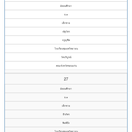
มัธยมศึกษา
ม.๑
เด็กชาย
ณัฐวัตร
จรูญชีพ
โรงเรียนชุมแพวิทยายน
วัดบริบูรณ์
คณะจังหวัดขอนแก่น
27
มัธยมศึกษา
ม.๑
เด็กชาย
ธีรภัทร
พิมพ์บึง
โรงเรียนชุมแพวิทยายน