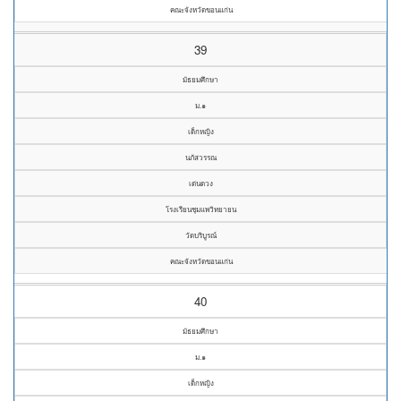
คณะจังหวัดขอนแก่น
39
มัธยมศึกษา
ม.๑
เด็กหญิง
นภัสวรรณ
เด่นดวง
โรงเรียนชุมแพวิทยายน
วัดบริบูรณ์
คณะจังหวัดขอนแก่น
40
มัธยมศึกษา
ม.๑
เด็กหญิง