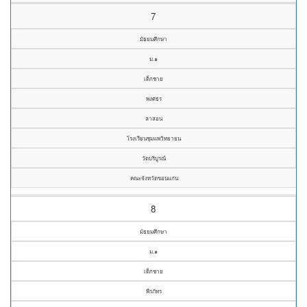
7
มัธยมศึกษา
ม.๑
เด็กชาย
พงศธร
ลาสอน
โรงเรียนชุมแพวิทยายน
วัดบริบูรณ์
คณะจังหวัดขอนแก่น
8
มัธยมศึกษา
ม.๑
เด็กชาย
พีรภัทร