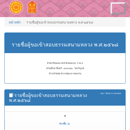
Toggle
navigation
หน้าหลัก
รายชื่อผู้ขอเข้าสอบธรรมสนามหลวง พ.ศ.๒๕๖๘
รายชื่อผู้ขอเข้าสอบธรรมสนามหลวง พ.ศ.๒๕๖๘
สำนักเรียนคณะจังหวัดขอนแก่น ภาค ๙
ธรรมศึกษาชั้นตรี - ๔๓๔๐๖๒ - วัดบริบูรณ์
ตำบลไชยสอ อำเภอชุมแพ ขอนแก่น
รายชื่อผู้ขอเข้าสอบธรรมสนามหลวง
แสดง
1 ถึง 50
จาก
54
ผลลัพธ์
พ.ศ.๒๕๖๘
#
ช่วงชั้น