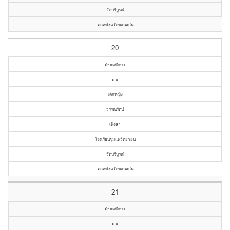
วัดบริบูรณ์
คณะจังหวัดขอนแก่น
20
มัธยมศึกษา
ม.๑
เด็กหญิง
วรรณรัตน์
เพ็งสา
โรงเรียนชุมแพวิทยายน
วัดบริบูรณ์
คณะจังหวัดขอนแก่น
21
มัธยมศึกษา
ม.๑