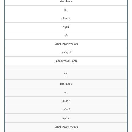
มัธยมศึกษา
ม.๑
เด็กชาย
วิบูลย์
กุรัง
โรงเรียนชุมแพวิทยายน
วัดบริบูรณ์
คณะจังหวัดขอนแก่น
11
มัธยมศึกษา
ม.๑
เด็กชาย
สรวิชญ์
ฤาชา
โรงเรียนชุมแพวิทยายน