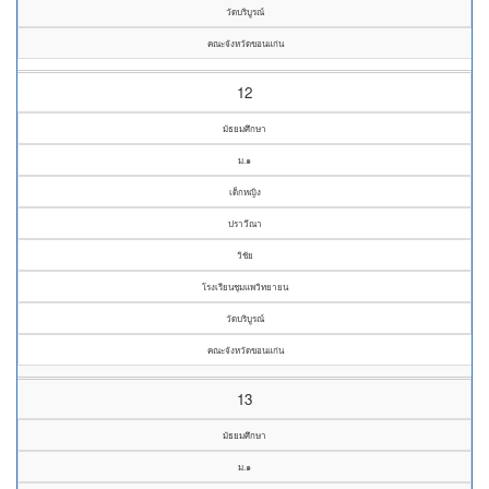
วัดบริบูรณ์
คณะจังหวัดขอนแก่น
12
มัธยมศึกษา
ม.๑
เด็กหญิง
ปราวีณา
วิชัย
โรงเรียนชุมแพวิทยายน
วัดบริบูรณ์
คณะจังหวัดขอนแก่น
13
มัธยมศึกษา
ม.๑