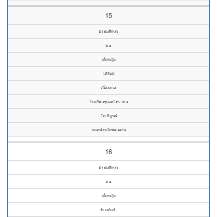
15
มัธยมศึกษา
ม.๑
เด็กหญิง
นรีรัตน์
เนื่องสกล
โรงเรียนชุมแพวิทยายน
วัดบริบูรณ์
คณะจังหวัดขอนแก่น
16
มัธยมศึกษา
ม.๑
เด็กหญิง
ปรางค์แก้ว