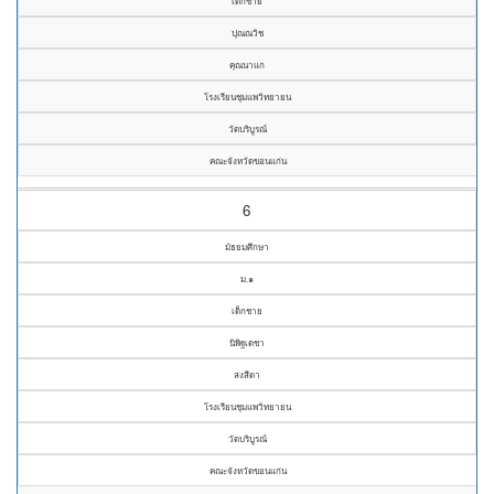
เด็กชาย
ปุณณวิช
คุณนาแก
โรงเรียนชุมแพวิทยายน
วัดบริบูรณ์
คณะจังหวัดขอนแก่น
6
มัธยมศึกษา
ม.๑
เด็กชาย
นิพิฐเดชา
สงสีดา
โรงเรียนชุมแพวิทยายน
วัดบริบูรณ์
คณะจังหวัดขอนแก่น