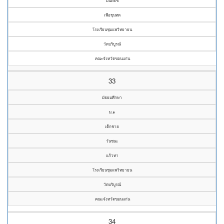
มนต์ธัช
เพือขุนทด
โรงเรียนชุมแพวิทยายน
วัดบริบูรณ์
คณะจังหวัดขอนแก่น
33
มัธยมศึกษา
ม.๑
เด็กชาย
วันชนะ
แก้วทา
โรงเรียนชุมแพวิทยายน
วัดบริบูรณ์
คณะจังหวัดขอนแก่น
34