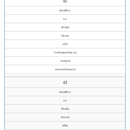
42
มัธยมศึกษา
ม.๑
เด็กหญิง
ปิยะนุช
แซ่โล่
โรงเรียนชุมแพวิทยายน
วัดบริบูรณ์
คณะจังหวัดขอนแก่น
43
มัธยมศึกษา
ม.๑
เด็กหญิง
ภัทรภรณ์
ศรีชัย