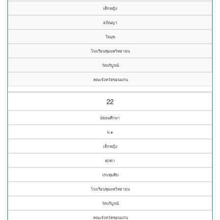
เด็กหญิง
อภิณญา
ใจมุข
โรงเรียนชุมแพวิทยายน
วัดบริบูรณ์
คณะจังหวัดขอนแก่น
22
มัธยมศึกษา
ม.๑
เด็กหญิง
ศุภดา
ประทุมทีป
โรงเรียนชุมแพวิทยายน
วัดบริบูรณ์
คณะจังหวัดขอนแก่น