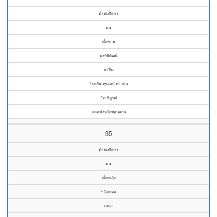
มัธยมศึกษา
ม.๑
เด็กชาย
พงษ์พิพัฒน์
ยาปิ่น
โรงเรียนชุมแพวิทยายน
วัดบริบูรณ์
คณะจังหวัดขอนแก่น
35
มัธยมศึกษา
ม.๑
เด็กหญิง
ขวัญกมล
เสนา