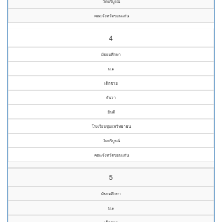
วัดบริบูรณ์
คณะจังหวัดขอนแก่น
4
มัธยมศึกษา
ม.๑
เด็กชาย
ธันวา
ยินดี
โรงเรียนชุมแพวิทยายน
วัดบริบูรณ์
คณะจังหวัดขอนแก่น
5
มัธยมศึกษา
ม.๑