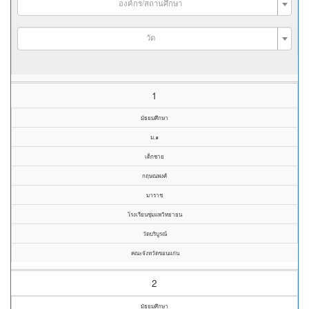
องค์กร/สถานศึกษา
วัด
1
มัธยมศึกษา
ม.๑
เด็กชาย
กฤษณพงศ์
มาราช
โรงเรียนชุมแพวิทยายน
วัดบริบูรณ์
คณะจังหวัดขอนแก่น
2
มัธยมศึกษา