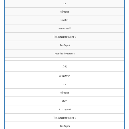
ม.๑
เด็กหญิง
มณฑิรา
พรมหลวงศรี
โรงเรียนชุมแพวิทยายน
วัดบริบูรณ์
คณะจังหวัดขอนแก่น
46
มัธยมศึกษา
ม.๑
เด็กหญิง
วนิดา
ชำนาญพงษ์
โรงเรียนชุมแพวิทยายน
วัดบริบูรณ์