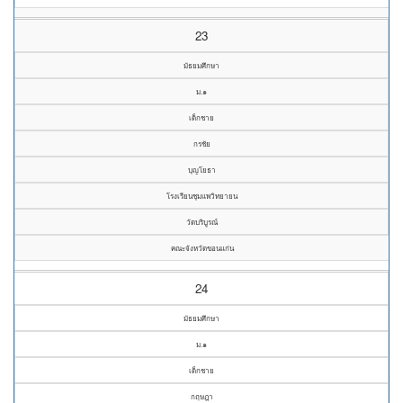
23
มัธยมศึกษา
ม.๑
เด็กชาย
กรชัย
บุญโยธา
โรงเรียนชุมแพวิทยายน
วัดบริบูรณ์
คณะจังหวัดขอนแก่น
24
มัธยมศึกษา
ม.๑
เด็กชาย
กฤษฎา