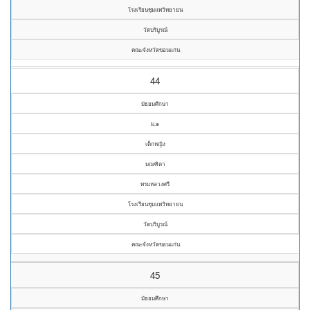
โรงเรียนชุมแพวิทยายน
วัดบริบูรณ์
คณะจังหวัดขอนแก่น
44
มัธยมศึกษา
ม.๑
เด็กหญิง
มณฑิตา
พรมหลวงศรี
โรงเรียนชุมแพวิทยายน
วัดบริบูรณ์
คณะจังหวัดขอนแก่น
45
มัธยมศึกษา