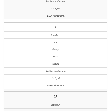
โรงเรียนชุมแพวิทยายน
วัดบริบูรณ์
คณะจังหวัดขอนแก่น
36
มัธยมศึกษา
ม.๑
เด็กหญิง
จิราภา
ดวงมณี
โรงเรียนชุมแพวิทยายน
วัดบริบูรณ์
คณะจังหวัดขอนแก่น
37
มัธยมศึกษา