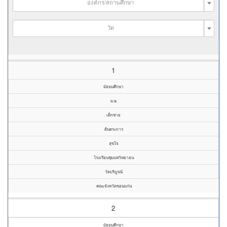
องค์กร/สถานศึกษา
วัด
1
มัธยมศึกษา
ม.๒
เด็กชาย
ต้นตระการ
สุขใจ
โรงเรียนชุมแพวิทยายน
วัดบริบูรณ์
คณะจังหวัดขอนแก่น
2
มัธยมศึกษา