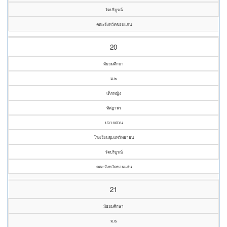
วัดบริบูรณ์
คณะจังหวัดขอนแก่น
20
มัธยมศึกษา
ม.๒
เด็กหญิง
ทัศฏาพร
ปลายด่วน
โรงเรียนชุมแพวิทยายน
วัดบริบูรณ์
คณะจังหวัดขอนแก่น
21
มัธยมศึกษา
ม.๒