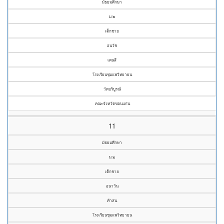
มัธยมศึกษา
ม.๒
เด็กชาย
อนวัช
เคนสี
โรงเรียนชุมแพวิทยายน
วัดบริบูรณ์
คณะจังหวัดขอนแก่น
11
มัธยมศึกษา
ม.๒
เด็กชาย
อนาวิน
คำสน
โรงเรียนชุมแพวิทยายน