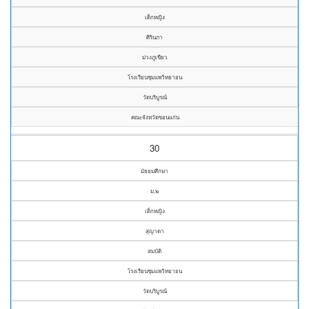
เด็กหญิง
ศิรินภา
ม่วงภูเขียว
โรงเรียนชุมแพวิทยายน
วัดบริบูรณ์
คณะจังหวัดขอนแก่น
30
มัธยมศึกษา
ม.๒
เด็กหญิง
สุญาดา
สมบัติ
โรงเรียนชุมแพวิทยายน
วัดบริบูรณ์