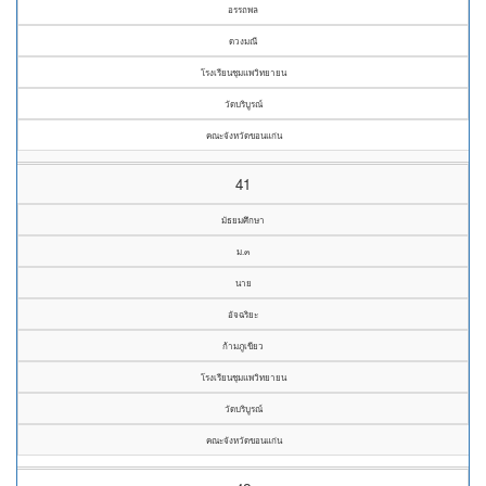
อรรถพล
ดวงมณี
โรงเรียนชุมแพวิทยายน
วัดบริบูรณ์
คณะจังหวัดขอนแก่น
41
มัธยมศึกษา
ม.๓
นาย
อัจฉริยะ
ก้ามภูเขียว
โรงเรียนชุมแพวิทยายน
วัดบริบูรณ์
คณะจังหวัดขอนแก่น