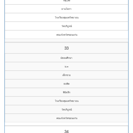
ณัฐวุฒิ
ยามโสภา
โรงเรียนชุมแพวิทยายน
วัดบริบูรณ์
คณะจังหวัดขอนแก่น
33
มัธยมศึกษา
ม.๓
เด็กชาย
ธนชิต
พินิจลึก
โรงเรียนชุมแพวิทยายน
วัดบริบูรณ์
คณะจังหวัดขอนแก่น
34