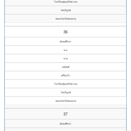
โรงเรียนชุมแพวิทยายน
วัดบริบูรณ์
คณะจังหวัดขอนแก่น
36
มัธยมศึกษา
ม.๓
นาย
ภคนันท์
เครือแก้ว
โรงเรียนชุมแพวิทยายน
วัดบริบูรณ์
คณะจังหวัดขอนแก่น
37
มัธยมศึกษา