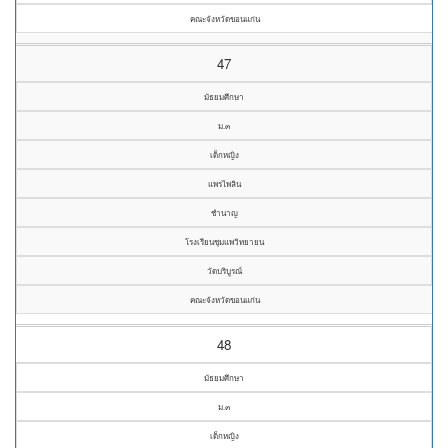
คณะจังหวัดขอนแก่น
47
มัธยมศึกษา
ม.๓
เด็กหญิง
แพรไพลิน
ชำนาญ
โรงเรียนชุมแพวิทยายน
วัดบริบูรณ์
คณะจังหวัดขอนแก่น
48
มัธยมศึกษา
ม.๓
เด็กหญิง