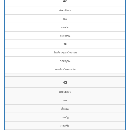
42
มัธยมศึกษา
ม.๓
นางสาว
กนกวรรณ
ริมี
โรงเรียนชุมแพวิทยายน
วัดบริบูรณ์
คณะจังหวัดขอนแก่น
43
มัธยมศึกษา
ม.๓
เด็กหญิง
กมลรัฐ
ม่วงภูเขียว