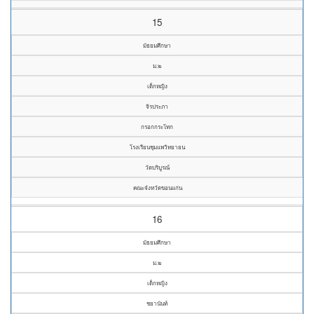
15
มัธยมศึกษา
ม.๒
เด็กหญิง
จิรประภา
กรอกกระโทก
โรงเรียนชุมแพวิทยายน
วัดบริบูรณ์
คณะจังหวัดขอนแก่น
16
มัธยมศึกษา
ม.๒
เด็กหญิง
ชยานันท์