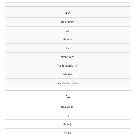
23
ประถมศึกษา
ป.๖
เด็กหญิง
วรัชยา
ชาชมราษฎร์
โรงเรียนพิมพ์ใจวิทย์
วัดโพธิ์ทอง
คณะจังหวัดขอนแก่น
24
ประถมศึกษา
ป.๖
เด็กหญิง
พีรวิชญ์