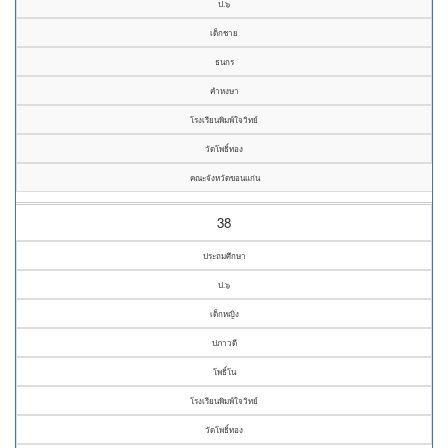
ป.๖
เด็กชาย
ธนกร
คำหงษา
โรงเรียนพิมพ์ใจวิทย์
วัดโพธิ์ทอง
คณะจังหวัดขอนแก่น
38
ประถมศึกษา
ป.๖
เด็กหญิง
ปภาวดี
โพธิ์โน
โรงเรียนพิมพ์ใจวิทย์
วัดโพธิ์ทอง