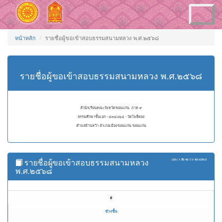
Toggle
navigation
หน้าหลัก
รายชื่อผู้ขอเข้าสอบธรรมสนามหลวง พ.ศ.๒๕๖๘
รายชื่อผู้ขอเข้าสอบธรรมสนามหลวง พ.ศ.๒๕๖๘
สำนักเรียนคณะจังหวัดขอนแก่น ภาค ๙
ธรรมศึกษาชั้นเอก - ๔๓๔๐๖๔ - วัดโพธิ์ทอง
ตำบลบ้านหว้า อำเภอเมืองขอนแก่น ขอนแก่น
รายชื่อผู้ขอเข้าสอบธรรมสนามหลวง
แสดง
1 ถึง 49
จาก
49
ผลลัพธ์
พ.ศ.๒๕๖๘
#
ช่วงชั้น