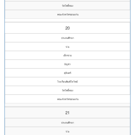
วัดโพธิ์ทอง
คณะจังหวัดขอนแก่น
20
ประถมศึกษา
ป.๖
เด็กชาย
บัญชา
สุอินทร์
โรงเรียนพิมพ์ใจวิทย์
วัดโพธิ์ทอง
คณะจังหวัดขอนแก่น
21
ประถมศึกษา
ป.๖