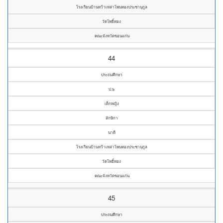
โรงเรียนบ้านหว้าเหล่าโพนทองประชานุกูล
วัดโพธิ์ทอง
คณะจังหวัดขอนแก่น
44
ประถมศึกษา
ป.๖
เด็กหญิง
ลักษิกา
นาดี
โรงเรียนบ้านหว้าเหล่าโพนทองประชานุกูล
วัดโพธิ์ทอง
คณะจังหวัดขอนแก่น
45
ประถมศึกษา