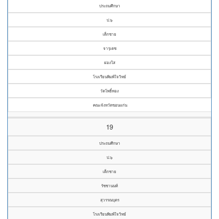
ประถมศึกษา
ป.๖
เด็กชาย
จารุเดช
ผ่องใส
โรงเรียนพิมพ์ใจวิทย์
วัดโพธิ์ทอง
คณะจังหวัดขอนแก่น
19
ประถมศึกษา
ป.๖
เด็กชาย
รัชชานนท์
สุวรรณบุตร
โรงเรียนพิมพ์ใจวิทย์