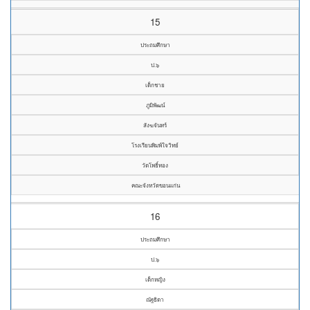
15
ประถมศึกษา
ป.๖
เด็กชาย
ภูมิพัฒน์
สังฆจันทร์
โรงเรียนพิมพ์ใจวิทย์
วัดโพธิ์ทอง
คณะจังหวัดขอนแก่น
16
ประถมศึกษา
ป.๖
เด็กหญิง
ณัฐธิดา