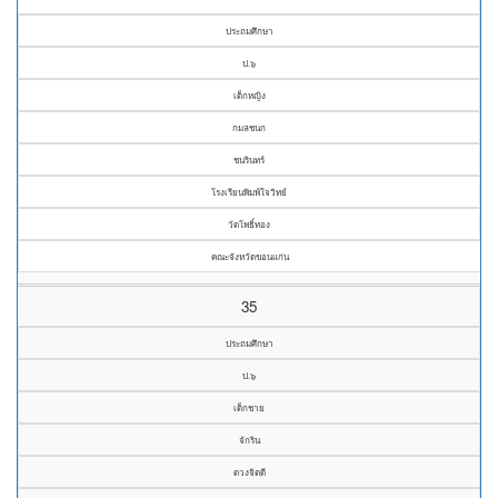
ประถมศึกษา
ป.๖
เด็กหญิง
กมลชนก
ชนรินทร์
โรงเรียนพิมพ์ใจวิทย์
วัดโพธิ์ทอง
คณะจังหวัดขอนแก่น
35
ประถมศึกษา
ป.๖
เด็กชาย
จักริน
ดวงจิตดี