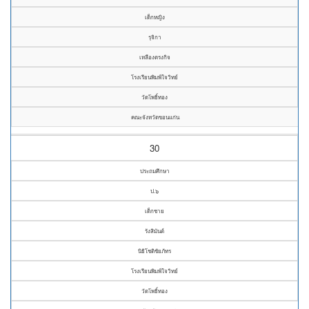
เด็กหญิง
รุจิกา
เหลืองตรงกิจ
โรงเรียนพิมพ์ใจวิทย์
วัดโพธิ์ทอง
คณะจังหวัดขอนแก่น
30
ประถมศึกษา
ป.๖
เด็กชาย
รังสิมันต์
นิธิโชติชัยภัทร
โรงเรียนพิมพ์ใจวิทย์
วัดโพธิ์ทอง