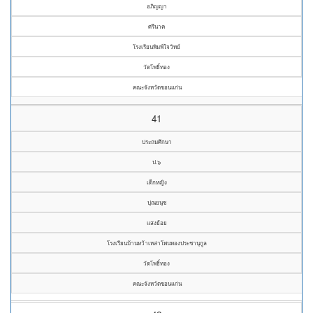
อภิญญา
ศรีนาค
โรงเรียนพิมพ์ใจวิทย์
วัดโพธิ์ทอง
คณะจังหวัดขอนแก่น
41
ประถมศึกษา
ป.๖
เด็กหญิง
ปุณยนุช
แสงย้อย
โรงเรียนบ้านหว้าเหล่าโพนทองประชานุกูล
วัดโพธิ์ทอง
คณะจังหวัดขอนแก่น