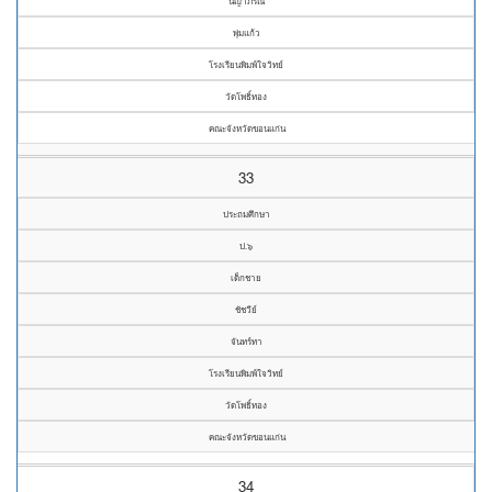
นญาภรณ์
พุ่มแก้ว
โรงเรียนพิมพ์ใจวิทย์
วัดโพธิ์ทอง
คณะจังหวัดขอนแก่น
33
ประถมศึกษา
ป.๖
เด็กชาย
ชัชวีย์
จันทร์ทา
โรงเรียนพิมพ์ใจวิทย์
วัดโพธิ์ทอง
คณะจังหวัดขอนแก่น
34