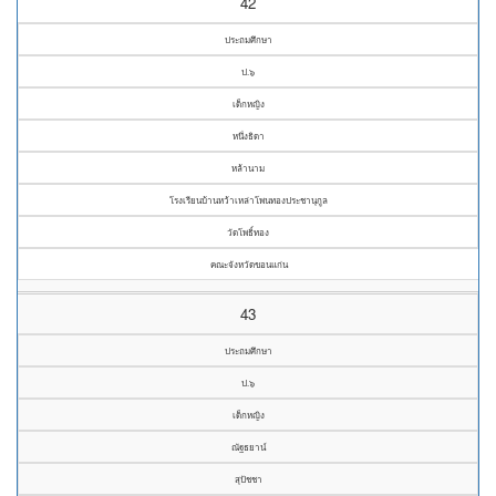
42
ประถมศึกษา
ป.๖
เด็กหญิง
หนึ่งธิดา
หล้านาม
โรงเรียนบ้านหว้าเหล่าโพนทองประชานุกูล
วัดโพธิ์ทอง
คณะจังหวัดขอนแก่น
43
ประถมศึกษา
ป.๖
เด็กหญิง
ณัฐธยาน์
สุปัชชา