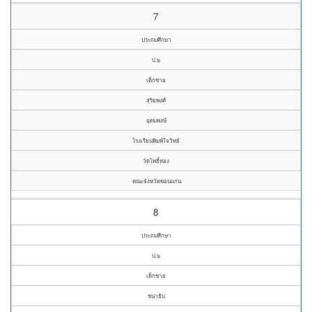
7
ประถมศึกษา
ป.๖
เด็กชาย
สุริยพงศ์
อุดมพงษ์
โรงเรียนพิมพ์ใจวิทย์
วัดโพธิ์ทอง
คณะจังหวัดขอนแก่น
8
ประถมศึกษา
ป.๖
เด็กชาย
ชนาธิบ