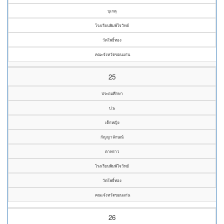
บุเกตุ
โรงเรียนพิมพ์ใจวิทย์
วัดโพธิ์ทอง
คณะจังหวัดขอนแก่น
25
ประถมศึกษา
ป.๖
เด็กหญิง
กัญญาลักษณ์
ตาพราว
โรงเรียนพิมพ์ใจวิทย์
วัดโพธิ์ทอง
คณะจังหวัดขอนแก่น
26