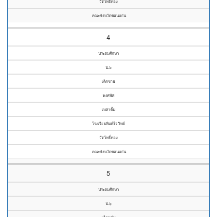
วัดโพธิ์ทอง
คณะจังหวัดขอนแก่น
4
ประถมศึกษา
ป.๖
เด็กชาย
พงศพัศ
เหล่าดิ้ม
โรงเรียนพิมพ์ใจวิทย์
วัดโพธิ์ทอง
คณะจังหวัดขอนแก่น
5
ประถมศึกษา
ป.๖