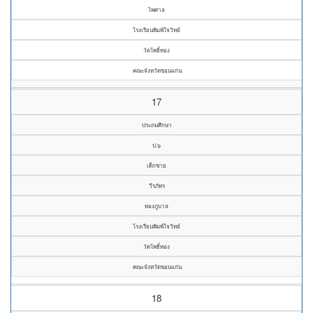
ไพศาล
โรงเรียนพิมพ์ใจวิทย์
วัดโพธิ์ทอง
คณะจังหวัดขอนแก่น
17
ประถมศึกษา
ป.๖
เด็กชาย
วีรภัทร
ทองภูบาล
โรงเรียนพิมพ์ใจวิทย์
วัดโพธิ์ทอง
คณะจังหวัดขอนแก่น
18