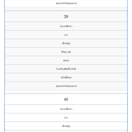
คณะจังหวัดขอนแก่น
39
ประถมศึกษา
ป.๖
เด็กหญิง
ธีชญานุช
จุดอน
โรงเรียนพิมพ์ใจวิทย์
วัดโพธิ์ทอง
คณะจังหวัดขอนแก่น
40
ประถมศึกษา
ป.๖
เด็กหญิง