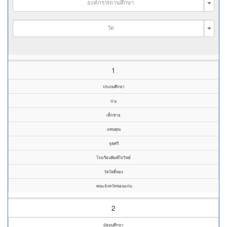
องค์กร/สถานศึกษา
วัด
1
ประถมศึกษา
ป.๖
เด็กชาย
แทนคุณ
จุดศรี
โรงเรียนพิมพ์ใจวิทย์
วัดโพธิ์ทอง
คณะจังหวัดขอนแก่น
2
มัธยมศึกษา