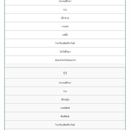
ประถมศึกษา
ป.๖
เด็กชาย
กรเดช
แซ่อึ้ง
โรงเรียนพิมพ์ใจวิทย์
วัดโพธิ์ทอง
คณะจังหวัดขอนแก่น
11
ประถมศึกษา
ป.๖
เด็กหญิง
เจตนิพัทธ์
พิมพ์พันธ์
โรงเรียนพิมพ์ใจวิทย์