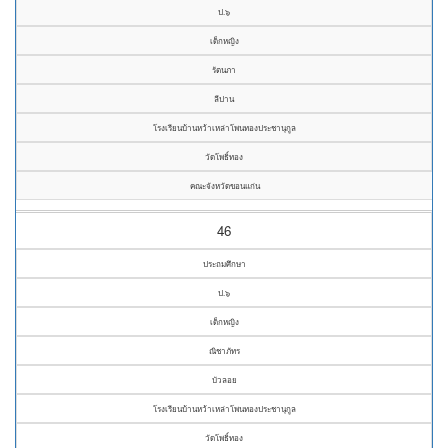
ป.๖
เด็กหญิง
รัตนภา
ลีปาน
โรงเรียนบ้านหว้าเหล่าโพนทองประชานุกูล
วัดโพธิ์ทอง
คณะจังหวัดขอนแก่น
46
ประถมศึกษา
ป.๖
เด็กหญิง
ณิชาภัทร
บัวลอย
โรงเรียนบ้านหว้าเหล่าโพนทองประชานุกูล
วัดโพธิ์ทอง