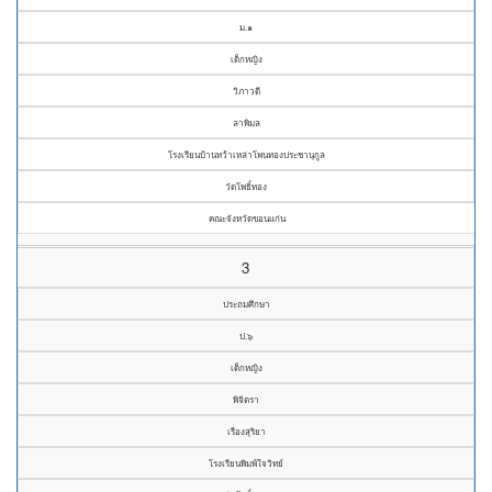
ม.๑
เด็กหญิง
วิภาวดี
ลาพิมล
โรงเรียนบ้านหว้าเหล่าโพนทองประชานุกูล
วัดโพธิ์ทอง
คณะจังหวัดขอนแก่น
3
ประถมศึกษา
ป.๖
เด็กหญิง
พิจิตรา
เรืองสุริยา
โรงเรียนพิมพ์ใจวิทย์