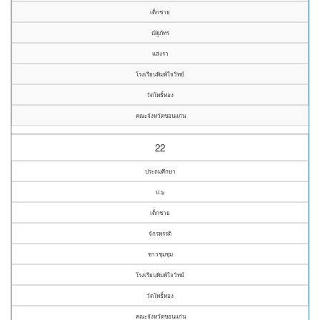
เด็กชาย
ณัฐภัทร
แสงรา
โรงเรียนพิมพ์ใจวิทย์
วัดโพธิ์ทอง
คณะจังหวัดขอนแก่น
22
ประถมศึกษา
ป.๖
เด็กชาย
จักรพรรดิ
ชาวชุมชุม
โรงเรียนพิมพ์ใจวิทย์
วัดโพธิ์ทอง
คณะจังหวัดขอนแก่น