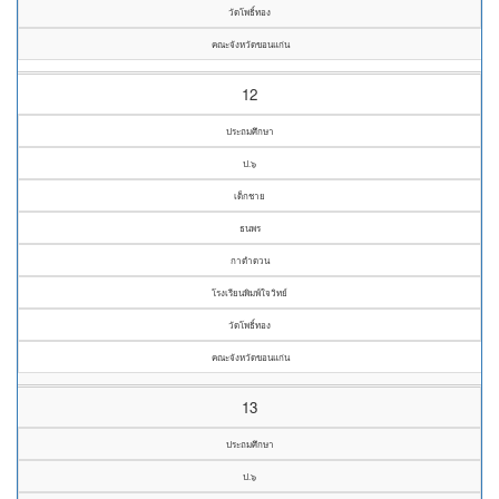
วัดโพธิ์ทอง
คณะจังหวัดขอนแก่น
12
ประถมศึกษา
ป.๖
เด็กชาย
ธนพร
กาดำดวน
โรงเรียนพิมพ์ใจวิทย์
วัดโพธิ์ทอง
คณะจังหวัดขอนแก่น
13
ประถมศึกษา
ป.๖