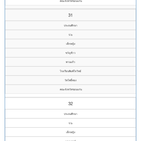
คณะจังหวัดขอนแก่น
31
ประถมศึกษา
ป.๖
เด็กหญิง
ขวัญข้าว
พานแก้ว
โรงเรียนพิมพ์ใจวิทย์
วัดโพธิ์ทอง
คณะจังหวัดขอนแก่น
32
ประถมศึกษา
ป.๖
เด็กหญิง