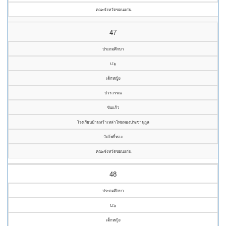
คณะจังหวัดขอนแก่น
47
ประถมศึกษา
ป.๖
เด็กหญิง
ปวรวรรณ
ขันแก้ว
โรงเรียนบ้านหว้าเหล่าโพนทองประชานุกูล
วัดโพธิ์ทอง
คณะจังหวัดขอนแก่น
48
ประถมศึกษา
ป.๖
เด็กหญิง