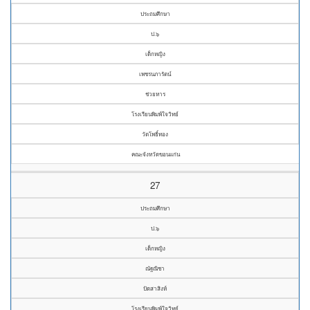
ประถมศึกษา
ป.๖
เด็กหญิง
เพชรนภารัตน์
ช่วยหาร
โรงเรียนพิมพ์ใจวิทย์
วัดโพธิ์ทอง
คณะจังหวัดขอนแก่น
27
ประถมศึกษา
ป.๖
เด็กหญิง
ณัฐณิชา
ปัดสาสิงห์
โรงเรียนพิมพ์ใจวิทย์