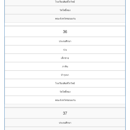
โรงเรียนพิมพ์ใจวิทย์
วัดโพธิ์ทอง
คณะจังหวัดขอนแก่น
36
ประถมศึกษา
ป.๖
เด็กชาย
ภาคิน
บำรุงนา
โรงเรียนพิมพ์ใจวิทย์
วัดโพธิ์ทอง
คณะจังหวัดขอนแก่น
37
ประถมศึกษา