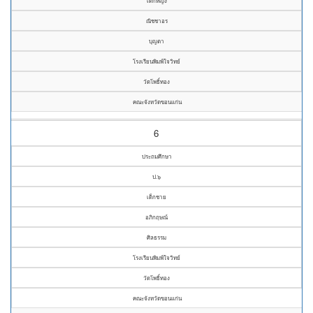
เด็กหญิง
ณิชชาอร
บุญตา
โรงเรียนพิมพ์ใจวิทย์
วัดโพธิ์ทอง
คณะจังหวัดขอนแก่น
6
ประถมศึกษา
ป.๖
เด็กชาย
อภิกฤษณ์
ศิลธรรม
โรงเรียนพิมพ์ใจวิทย์
วัดโพธิ์ทอง
คณะจังหวัดขอนแก่น