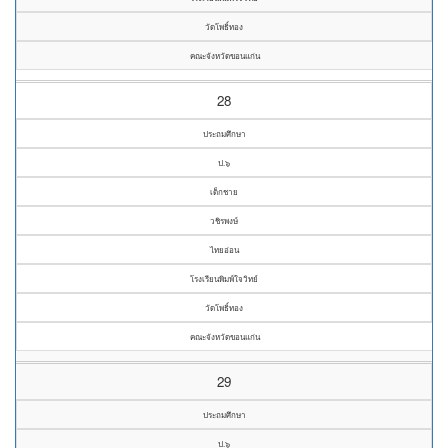
วัดโพธิ์ทอง
คณะจังหวัดขอนแก่น
28
ประถมศึกษา
ป.๖
เด็กชาย
วชิรพงษ์
ไทยอ่อน
โรงเรียนพิมพ์ใจวิทย์
วัดโพธิ์ทอง
คณะจังหวัดขอนแก่น
29
ประถมศึกษา
ป.๖