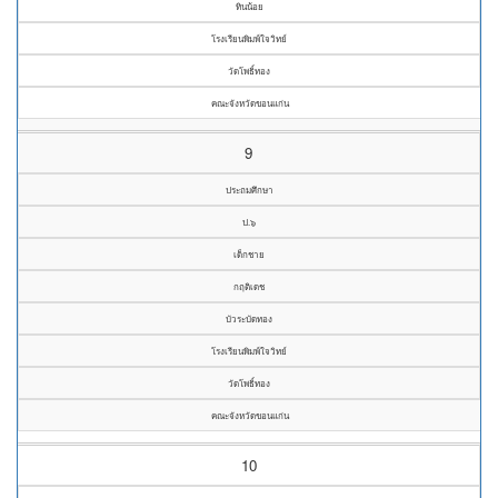
ทินน้อย
โรงเรียนพิมพ์ใจวิทย์
วัดโพธิ์ทอง
คณะจังหวัดขอนแก่น
9
ประถมศึกษา
ป.๖
เด็กชาย
กฤติเดช
บัวระบัดทอง
โรงเรียนพิมพ์ใจวิทย์
วัดโพธิ์ทอง
คณะจังหวัดขอนแก่น
10