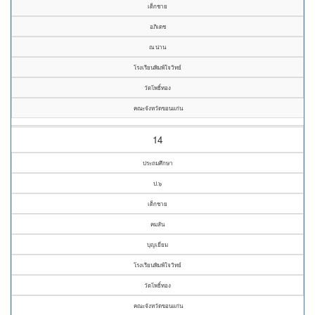
เด็กชาย
อภิเดช
ณ น่าน
โรงเรียนพิมพ์ใจวิทย์
วัดโพธิ์ทอง
คณะจังหวัดขอนแก่น
14
ประถมศึกษา
ป.๖
เด็กชาย
คมสัน
บุญเยี่ยม
โรงเรียนพิมพ์ใจวิทย์
วัดโพธิ์ทอง
คณะจังหวัดขอนแก่น