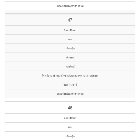
คณะจังหวัดมหาสารคาม
47
มัธยมศึกษา
ม.๒
เด็กหญิง
ทักษพร
ทองรัตน์
โรงเรียนสาธิตมหาวิทยาลัยมหาสารคาม (ฝ่ายมัธยม)
วัดสว่างวารี
คณะจังหวัดมหาสารคาม
48
มัธยมศึกษา
ม.๒
เด็กหญิง