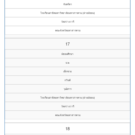
จันทร์ดา
โรงเรียนสาธิตมหาวิทยาลัยมหาสารคาม (ฝ่ายมัธยม)
วัดสว่างวารี
คณะจังหวัดมหาสารคาม
17
มัธยมศึกษา
ม.๒
เด็กชาย
กวินท์
วุฒิสาร
โรงเรียนสาธิตมหาวิทยาลัยมหาสารคาม (ฝ่ายมัธยม)
วัดสว่างวารี
คณะจังหวัดมหาสารคาม
18