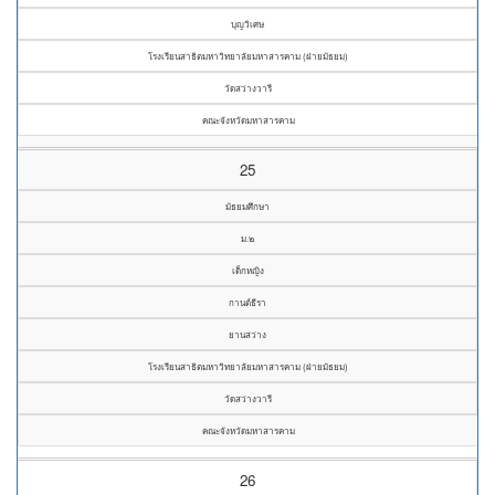
บุญวิเศษ
โรงเรียนสาธิตมหาวิทยาลัยมหาสารคาม (ฝ่ายมัธยม)
วัดสว่างวารี
คณะจังหวัดมหาสารคาม
25
มัธยมศึกษา
ม.๒
เด็กหญิง
กานต์ธีรา
ยานสว่าง
โรงเรียนสาธิตมหาวิทยาลัยมหาสารคาม (ฝ่ายมัธยม)
วัดสว่างวารี
คณะจังหวัดมหาสารคาม
26