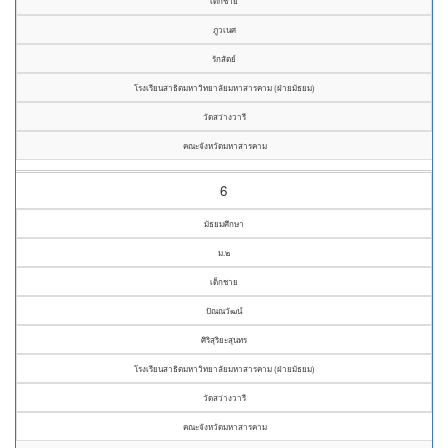
เด็กชาย
ภูวเนศ
รักสัตย์
โรงเรียนสาธิตมหาวิทยาลัยมหาสารคาม (ฝ่ายมัธยม)
วัดสว่างวารี
คณะจังหวัดมหาสารคาม
6
มัธยมศึกษา
ม.๒
เด็กชาย
ปัณณวัฒน์
ศิริสุริยะสุนทร
โรงเรียนสาธิตมหาวิทยาลัยมหาสารคาม (ฝ่ายมัธยม)
วัดสว่างวารี
คณะจังหวัดมหาสารคาม