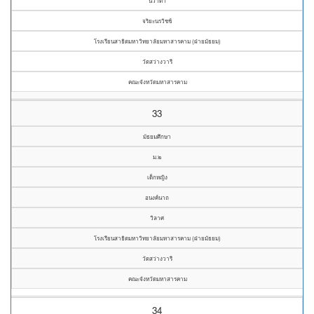
นิวาดา
จริยะนรวิชช์
โรงเรียนสาธิตมหาวิทยาลัยมหาสารคาม (ฝ่ายมัธยม)
วัดสว่างวารี
คณะจังหวัดมหาสารคาม
33
มัธยมศึกษา
ม.๒
เด็กหญิง
อนงค์นาถ
วิลาศ
โรงเรียนสาธิตมหาวิทยาลัยมหาสารคาม (ฝ่ายมัธยม)
วัดสว่างวารี
คณะจังหวัดมหาสารคาม
34