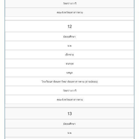
วัดสว่างวารี
คณะจังหวัดมหาสารคาม
12
มัธยมศึกษา
ม.๒
เด็กชาย
ธนกฤต
บทมูล
โรงเรียนสาธิตมหาวิทยาลัยมหาสารคาม (ฝ่ายมัธยม)
วัดสว่างวารี
คณะจังหวัดมหาสารคาม
13
มัธยมศึกษา
ม.๒