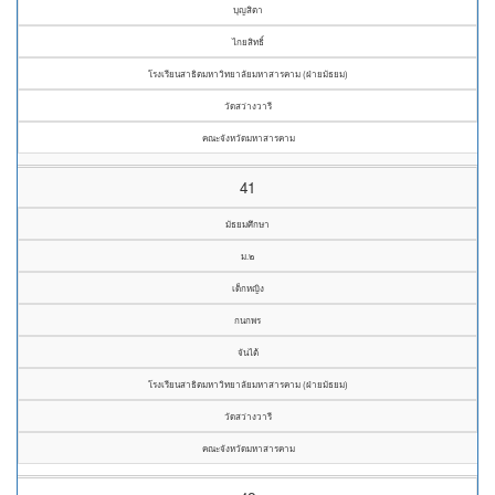
บุญสิตา
ไกยสิทธิ์
โรงเรียนสาธิตมหาวิทยาลัยมหาสารคาม (ฝ่ายมัธยม)
วัดสว่างวารี
คณะจังหวัดมหาสารคาม
41
มัธยมศึกษา
ม.๒
เด็กหญิง
กนกพร
จันไต้
โรงเรียนสาธิตมหาวิทยาลัยมหาสารคาม (ฝ่ายมัธยม)
วัดสว่างวารี
คณะจังหวัดมหาสารคาม