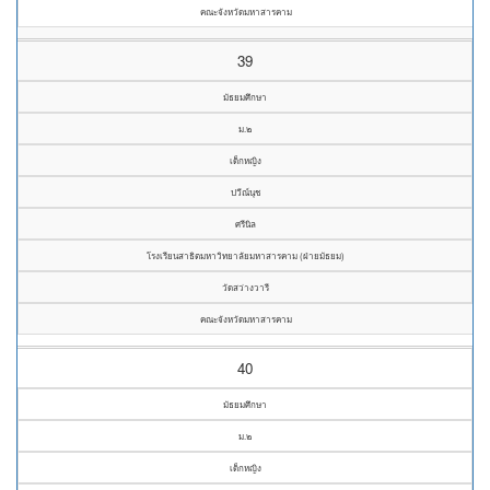
คณะจังหวัดมหาสารคาม
39
มัธยมศึกษา
ม.๒
เด็กหญิง
ปวีณ์นุช
ศรีนิล
โรงเรียนสาธิตมหาวิทยาลัยมหาสารคาม (ฝ่ายมัธยม)
วัดสว่างวารี
คณะจังหวัดมหาสารคาม
40
มัธยมศึกษา
ม.๒
เด็กหญิง