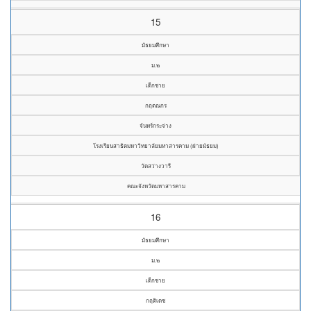
15
มัธยมศึกษา
ม.๒
เด็กชาย
กฤตณกร
จันทร์กระจ่าง
โรงเรียนสาธิตมหาวิทยาลัยมหาสารคาม (ฝ่ายมัธยม)
วัดสว่างวารี
คณะจังหวัดมหาสารคาม
16
มัธยมศึกษา
ม.๒
เด็กชาย
กฤติเดช