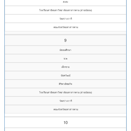
สะตะ
โรงเรียนสาธิตมหาวิทยาลัยมหาสารคาม (ฝ่ายมัธยม)
วัดสว่างวารี
คณะจังหวัดมหาสารคาม
9
มัธยมศึกษา
ม.๒
เด็กชาย
นันทวัฒน์
สิริพาณิชยกิจ
โรงเรียนสาธิตมหาวิทยาลัยมหาสารคาม (ฝ่ายมัธยม)
วัดสว่างวารี
คณะจังหวัดมหาสารคาม
10