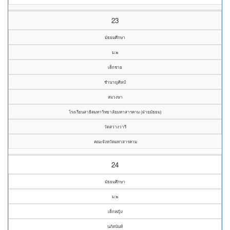
23
มัธยมศึกษา
ม.๒
เด็กชาย
ชำนาญศิลป์
สมวงษา
โรงเรียนสาธิตมหาวิทยาลัยมหาสารคาม (ฝ่ายมัธยม)
วัดสว่างวารี
คณะจังหวัดมหาสารคาม
24
มัธยมศึกษา
ม.๒
เด็กหญิง
นภัสนันท์