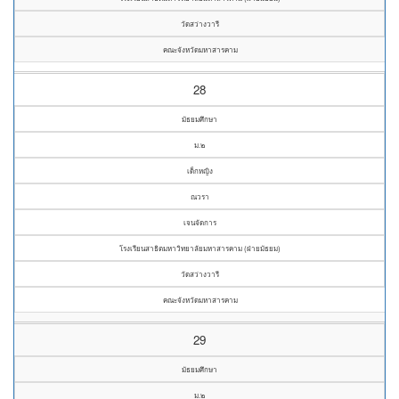
วัดสว่างวารี
คณะจังหวัดมหาสารคาม
28
มัธยมศึกษา
ม.๒
เด็กหญิง
ณวรา
เจนจัดการ
โรงเรียนสาธิตมหาวิทยาลัยมหาสารคาม (ฝ่ายมัธยม)
วัดสว่างวารี
คณะจังหวัดมหาสารคาม
29
มัธยมศึกษา
ม.๒