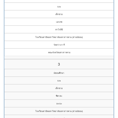
ม.๒
เด็กชาย
เอกภพ
หาโกสีย์
โรงเรียนสาธิตมหาวิทยาลัยมหาสารคาม (ฝ่ายมัธยม)
วัดสว่างวารี
คณะจังหวัดมหาสารคาม
3
มัธยมศึกษา
ม.๒
เด็กชาย
ซึคาสะ
อะเบะ
โรงเรียนสาธิตมหาวิทยาลัยมหาสารคาม (ฝ่ายมัธยม)