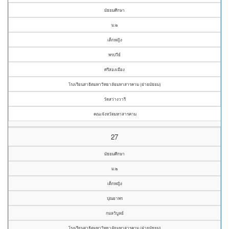
มัธยมศึกษา
ม.๒
เด็กหญิง
พรปวีย์
ศรีสองเมือง
โรงเรียนสาธิตมหาวิทยาลัยมหาสารคาม (ฝ่ายมัธยม)
วัดสว่างวารี
คณะจังหวัดมหาสารคาม
27
มัธยมศึกษา
ม.๒
เด็กหญิง
ปุณยาพร
กมลวิบูลย์
โรงเรียนสาธิตมหาวิทยาลัยมหาสารคาม (ฝ่ายมัธยม)