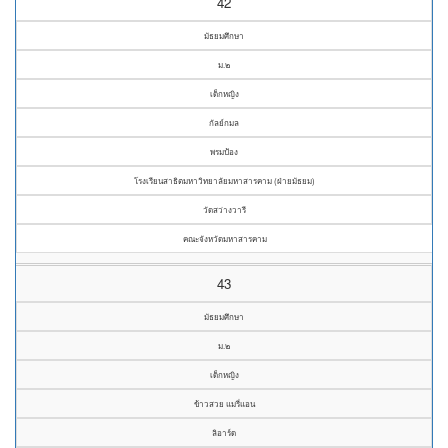
42
มัธยมศึกษา
ม.๒
เด็กหญิง
กัลย์กมล
พรมป้อง
โรงเรียนสาธิตมหาวิทยาลัยมหาสารคาม (ฝ่ายมัธยม)
วัดสว่างวารี
คณะจังหวัดมหาสารคาม
43
มัธยมศึกษา
ม.๒
เด็กหญิง
ข้าวสวย แมรี่แอน
ลิอาร์ด