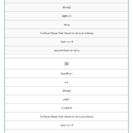
เด็กหญิง
ณัฐฐิชาภา
ทองภู
โรงเรียนสาธิตมหาวิทยาลัยมหาสารคาม (ฝ่ายมัธยม)
วัดสว่างวารี
คณะจังหวัดมหาสารคาม
30
มัธยมศึกษา
ม.๒
เด็กหญิง
ธณิชา
มาตย์คำมี
โรงเรียนสาธิตมหาวิทยาลัยมหาสารคาม (ฝ่ายมัธยม)
วัดสว่างวารี