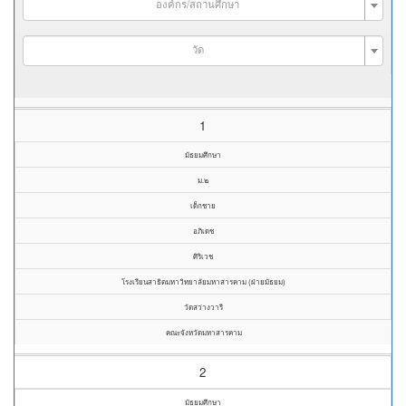
องค์กร/สถานศึกษา
วัด
1
มัธยมศึกษา
ม.๒
เด็กชาย
อภิเดช
ศิริเวช
โรงเรียนสาธิตมหาวิทยาลัยมหาสารคาม (ฝ่ายมัธยม)
วัดสว่างวารี
คณะจังหวัดมหาสารคาม
2
มัธยมศึกษา