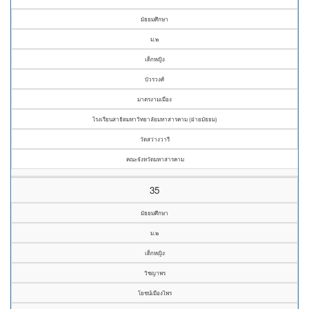
มัธยมศึกษา
ม.๒
เด็กหญิง
บัวรวงศ์
มาตรงามเมือง
โรงเรียนสาธิตมหาวิทยาลัยมหาสารคาม (ฝ่ายมัธยม)
วัดสว่างวารี
คณะจังหวัดมหาสารคาม
35
มัธยมศึกษา
ม.๒
เด็กหญิง
วิชญาพร
โยชน์เมืองไพร