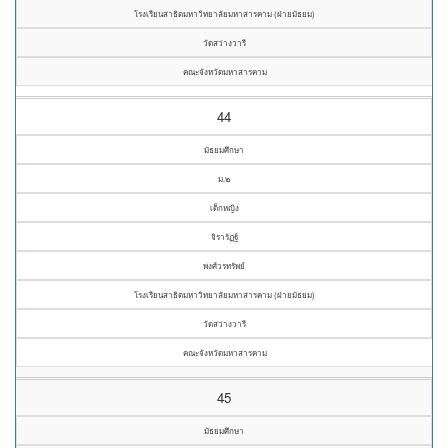
โรงเรียนสาธิตมหาวิทยาลัยมหาสารคาม (ฝ่ายมัธยม)
วัดสว่างวารี
คณะจังหวัดมหาสารคาม
44
มัธยมศึกษา
ม.๒
เด็กหญิง
จิรารัฏฐ์
พงศ์วรทรัพย์
โรงเรียนสาธิตมหาวิทยาลัยมหาสารคาม (ฝ่ายมัธยม)
วัดสว่างวารี
คณะจังหวัดมหาสารคาม
45
มัธยมศึกษา