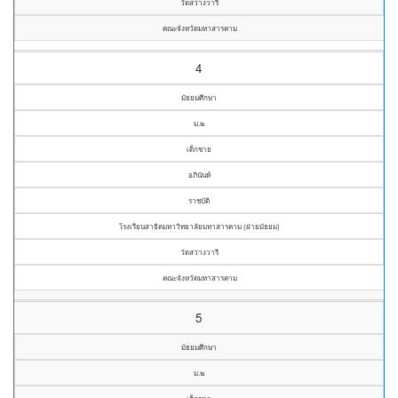
วัดสว่างวารี
คณะจังหวัดมหาสารคาม
4
มัธยมศึกษา
ม.๒
เด็กชาย
อภินันท์
ราชบัติ
โรงเรียนสาธิตมหาวิทยาลัยมหาสารคาม (ฝ่ายมัธยม)
วัดสว่างวารี
คณะจังหวัดมหาสารคาม
5
มัธยมศึกษา
ม.๒