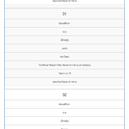
คณะจังหวัดมหาสารคาม
31
มัธยมศึกษา
ม.๒
เด็กหญิง
นภสร
พระโคตร
โรงเรียนสาธิตมหาวิทยาลัยมหาสารคาม (ฝ่ายมัธยม)
วัดสว่างวารี
คณะจังหวัดมหาสารคาม
32
มัธยมศึกษา
ม.๒
เด็กหญิง