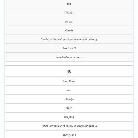
ม.๒
เด็กหญิง
ชนัญญา
ศรีสมชัย
โรงเรียนสาธิตมหาวิทยาลัยมหาสารคาม (ฝ่ายมัธยม)
วัดสว่างวารี
คณะจังหวัดมหาสารคาม
46
มัธยมศึกษา
ม.๒
เด็กหญิง
ณัชชา
หาญสินธุ์
โรงเรียนสาธิตมหาวิทยาลัยมหาสารคาม (ฝ่ายมัธยม)
วัดสว่างวารี