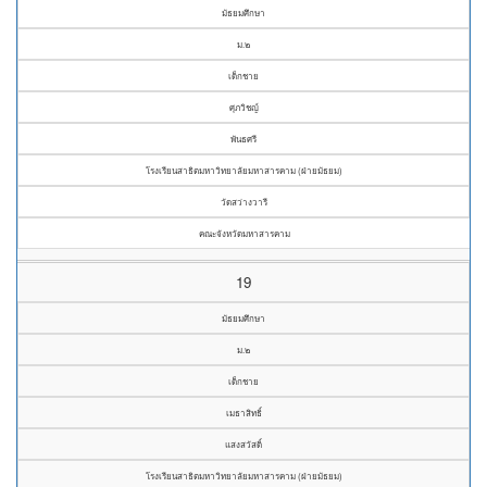
มัธยมศึกษา
ม.๒
เด็กชาย
ศุภวิชญ์
พันธศรี
โรงเรียนสาธิตมหาวิทยาลัยมหาสารคาม (ฝ่ายมัธยม)
วัดสว่างวารี
คณะจังหวัดมหาสารคาม
19
มัธยมศึกษา
ม.๒
เด็กชาย
เมธาสิทธิ์
แสงสวัสดิ์
โรงเรียนสาธิตมหาวิทยาลัยมหาสารคาม (ฝ่ายมัธยม)