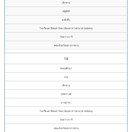
เด็กชาย
ณัฐพัชร์
ยงยิ่งยืน
โรงเรียนสาธิตมหาวิทยาลัยมหาสารคาม (ฝ่ายมัธยม)
วัดสว่างวารี
คณะจังหวัดมหาสารคาม
14
มัธยมศึกษา
ม.๒
เด็กชาย
มนัสกานต์
ยานอาษา
โรงเรียนสาธิตมหาวิทยาลัยมหาสารคาม (ฝ่ายมัธยม)
วัดสว่างวารี
คณะจังหวัดมหาสารคาม