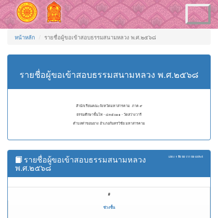
Toggle
navigation
หน้าหลัก
รายชื่อผู้ขอเข้าสอบธรรมสนามหลวง พ.ศ.๒๕๖๘
รายชื่อผู้ขอเข้าสอบธรรมสนามหลวง พ.ศ.๒๕๖๘
สำนักเรียนคณะจังหวัดมหาสารคาม ภาค ๙
ธรรมศึกษาชั้นโท - ๔๓๕๐๑๑ - วัดสว่างวารี
ตำบลท่าขอนยาง อำเภอกันทรวิชัย มหาสารคาม
รายชื่อผู้ขอเข้าสอบธรรมสนามหลวง
แสดง
1 ถึง 50
จาก
59
ผลลัพธ์
พ.ศ.๒๕๖๘
#
ช่วงชั้น