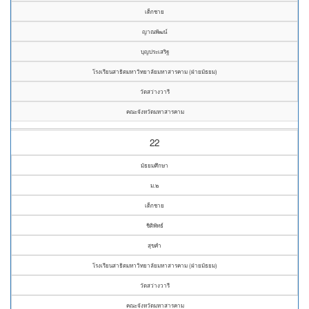
เด็กชาย
ญาณพัฒน์
บุญประเสริฐ
โรงเรียนสาธิตมหาวิทยาลัยมหาสารคาม (ฝ่ายมัธยม)
วัดสว่างวารี
คณะจังหวัดมหาสารคาม
22
มัธยมศึกษา
ม.๒
เด็กชาย
ชิติพัทธ์
สุขคำ
โรงเรียนสาธิตมหาวิทยาลัยมหาสารคาม (ฝ่ายมัธยม)
วัดสว่างวารี
คณะจังหวัดมหาสารคาม