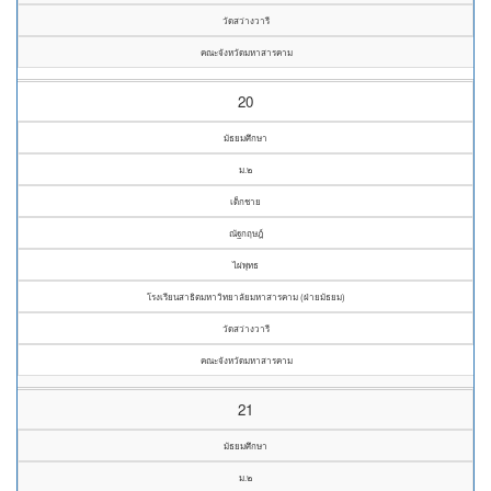
วัดสว่างวารี
คณะจังหวัดมหาสารคาม
20
มัธยมศึกษา
ม.๒
เด็กชาย
ณัฐกฤษฎ์
ไผ่พุทธ
โรงเรียนสาธิตมหาวิทยาลัยมหาสารคาม (ฝ่ายมัธยม)
วัดสว่างวารี
คณะจังหวัดมหาสารคาม
21
มัธยมศึกษา
ม.๒