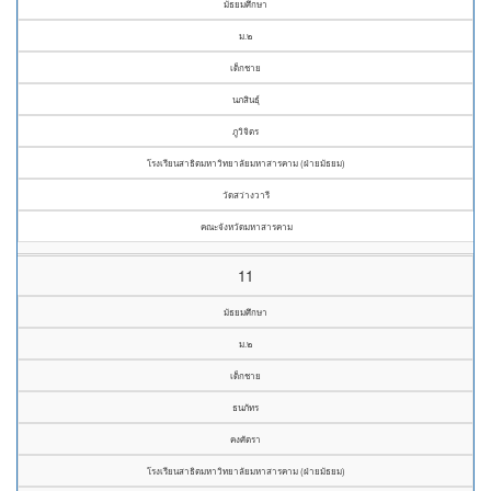
มัธยมศึกษา
ม.๒
เด็กชาย
นภสินธุ์
ภูวิจิตร
โรงเรียนสาธิตมหาวิทยาลัยมหาสารคาม (ฝ่ายมัธยม)
วัดสว่างวารี
คณะจังหวัดมหาสารคาม
11
มัธยมศึกษา
ม.๒
เด็กชาย
ธนภัทร
คงศัตรา
โรงเรียนสาธิตมหาวิทยาลัยมหาสารคาม (ฝ่ายมัธยม)