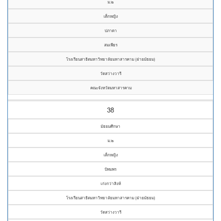
ม.๒
เด็กหญิง
ปภาดา
สมเพียร
โรงเรียนสาธิตมหาวิทยาลัยมหาสารคาม (ฝ่ายมัธยม)
วัดสว่างวารี
คณะจังหวัดมหาสารคาม
38
มัธยมศึกษา
ม.๒
เด็กหญิง
ปัทมพร
เก่งกว่าสิงห์
โรงเรียนสาธิตมหาวิทยาลัยมหาสารคาม (ฝ่ายมัธยม)
วัดสว่างวารี