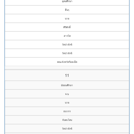
อุดมศึกษา
อื่นๆ
นาย
ศิริศักดิ์
สารโท
วัดป่าสังข์
วัดป่าสังข์
คณะจังหวัดร้อยเอ็ด
11
มัธยมศึกษา
ม.๖
นาย
ธนากร
จันทะโสม
วัดป่าสังข์