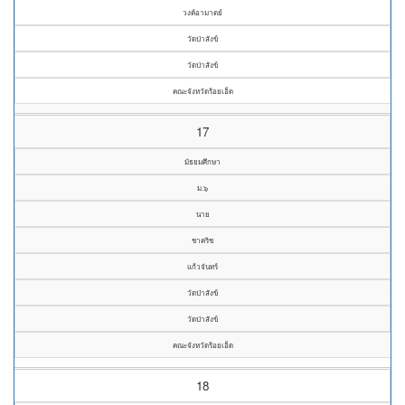
วงค์อามาตย์
วัดป่าสังข์
วัดป่าสังข์
คณะจังหวัดร้อยเอ็ด
17
มัธยมศึกษา
ม.๖
นาย
ชาคริช
แก้วจันทร์
วัดป่าสังข์
วัดป่าสังข์
คณะจังหวัดร้อยเอ็ด
18