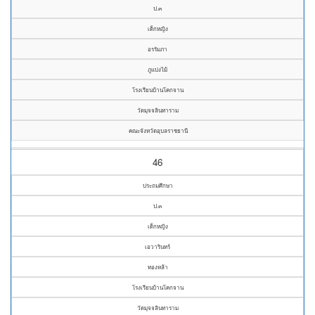
ป.๓
เด็กหญิง
อรรัมภา
ภูแบ่งไม้
โรงเรียนบ้านโคกจาน
วัดมุจจลินทาราม
คณะจังหวัดอุบลราชธานี
46
ประถมศึกษา
ป.๓
เด็กหญิง
เอวารินทร์
ทองหล้า
โรงเรียนบ้านโคกจาน
วัดมุจจลินทาราม