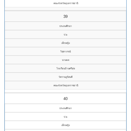
คณะจังหวัดอุบลราชธานี
39
ประถมศึกษา
ป.๖
เด็กหญิง
วิสุดาภรณ์
นามผล
โรงเรียนบ้านศรีสุข
วัดราษฎร์สมดี
คณะจังหวัดอุบลราชธานี
40
ประถมศึกษา
ป.๖
เด็กหญิง