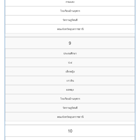
กรมแสง
โรงเรียนบ้านกุศกร
วัดราษฎร์สมดี
คณะจังหวัดอุบลราชธานี
9
ประถมศึกษา
ป.๔
เด็กหญิง
เกวลิน
ผลพยุง
โรงเรียนบ้านกุศกร
วัดราษฎร์สมดี
คณะจังหวัดอุบลราชธานี
10