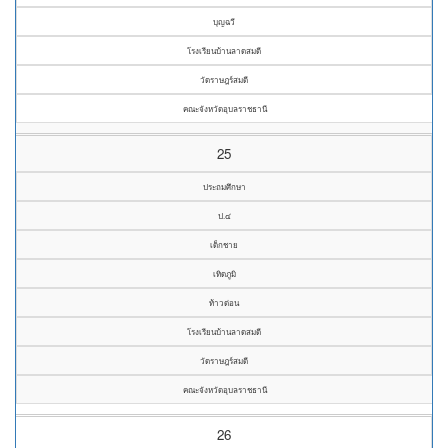
บุญฉวี
โรงเรียนบ้านลาดสมดี
วัดราษฎร์สมดี
คณะจังหวัดอุบลราชธานี
25
ประถมศึกษา
ป.๔
เด็กชาย
เทิดภูมิ
ท้าวด่อน
โรงเรียนบ้านลาดสมดี
วัดราษฎร์สมดี
คณะจังหวัดอุบลราชธานี
26