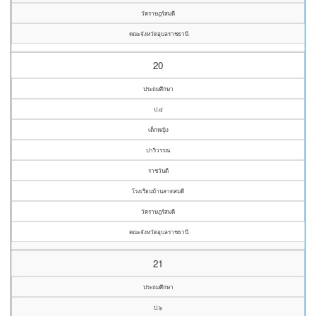
วัดราษฎร์สมดี
คณะจังหวัดอุบลราชธานี
20
ประถมศึกษา
ป.๔
เด็กหญิง
ปาริวรรณ
ราชวันดี
โรงเรียนบ้านลาดสมดี
วัดราษฎร์สมดี
คณะจังหวัดอุบลราชธานี
21
ประถมศึกษา
ป.๖