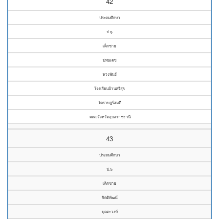
42
ประถมศึกษา
ป.๖
เด็กชาย
ปพนเดช
พวงพันธ์
โรงเรียนบ้านศรีสุข
วัดราษฎร์สมดี
คณะจังหวัดอุบลราชธานี
43
ประถมศึกษา
ป.๖
เด็กชาย
จิตติพัฒน์
บุตตะวงษ์