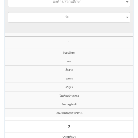
องค์กร/สถานศึกษา
วัด
1
มัธยมศึกษา
ม.๒
เด็กชาย
วงศกร
ศรีภูธร
โรงเรียนบ้านกุศกร
วัดราษฎร์สมดี
คณะจังหวัดอุบลราชธานี
2
ประถมศึกษา