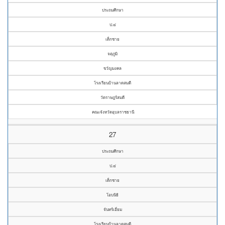
ประถมศึกษา
ป.๔
เด็กชาย
จตุภูมิ
ขวัญมงคล
โรงเรียนบ้านลาดสมดี
วัดราษฎร์สมดี
คณะจังหวัดอุบลราชธานี
27
ประถมศึกษา
ป.๔
เด็กชาย
โอบนิธิ
จันทร์เอี่ยม
โรงเรียนบ้านลาดสมดี