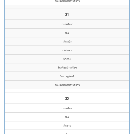
คณะจังหวัดอุบลราชธานี
31
ประถมศึกษา
ป.๔
เด็กหญิง
เพชรรดา
มาดวง
โรงเรียนบ้านศรีสุข
วัดราษฎร์สมดี
คณะจังหวัดอุบลราชธานี
32
ประถมศึกษา
ป.๔
เด็กชาย