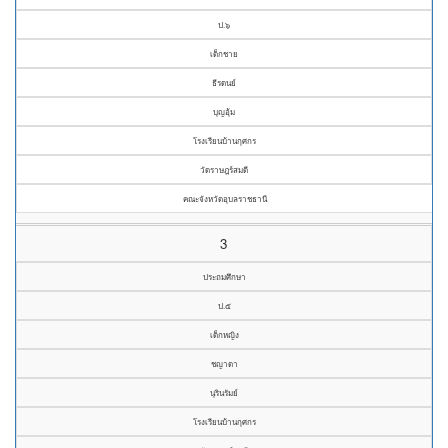
ป.๖
เด็กชาย
ธีรดนย์
บุญอุ้ม
โรงเรียนบ้านกุศกร
วัดราษฎร์สมดี
คณะจังหวัดอุบลราชธานี
3
ประถมศึกษา
ป.๕
เด็กหญิง
ชญาดา
นุรินรัมย์
โรงเรียนบ้านกุศกร