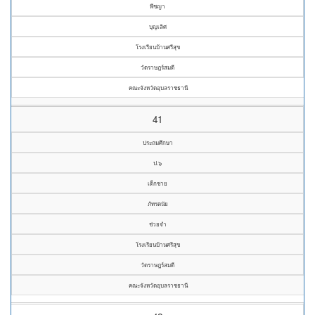
พีชญา
บุญเลิศ
โรงเรียนบ้านศรีสุข
วัดราษฎร์สมดี
คณะจังหวัดอุบลราชธานี
41
ประถมศึกษา
ป.๖
เด็กชาย
ภัทรดนัย
ช่วยจำ
โรงเรียนบ้านศรีสุข
วัดราษฎร์สมดี
คณะจังหวัดอุบลราชธานี