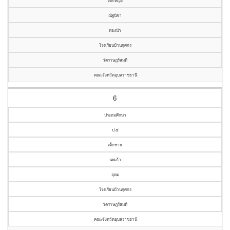
เด็กหญิง
ณัฐนิชา
ทองนำ
โรงเรียนบ้านกุศกร
วัดราษฎร์สมดี
คณะจังหวัดอุบลราชธานี
6
ประถมศึกษา
ป.๕
เด็กชาย
นพเก้า
อุดม
โรงเรียนบ้านกุศกร
วัดราษฎร์สมดี
คณะจังหวัดอุบลราชธานี