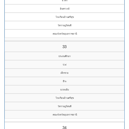
ธวัตร
อินทรวงษ์
โรงเรียนบ้านศรีสุข
วัดราษฎร์สมดี
คณะจังหวัดอุบลราชธานี
33
ประถมศึกษา
ป.๔
เด็กชาย
ธีระ
นวลแย้ม
โรงเรียนบ้านศรีสุข
วัดราษฎร์สมดี
คณะจังหวัดอุบลราชธานี
34