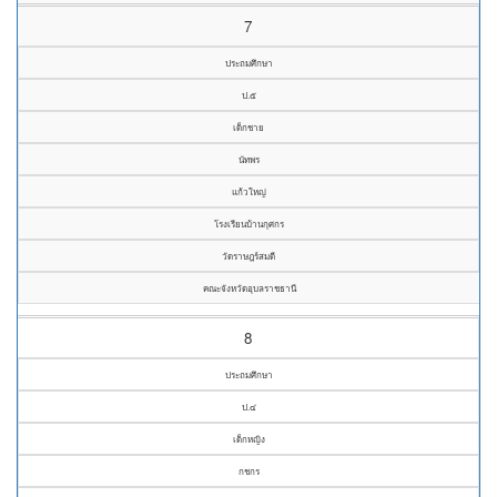
7
ประถมศึกษา
ป.๕
เด็กชาย
นัทพร
แก้วใหญ่
โรงเรียนบ้านกุศกร
วัดราษฎร์สมดี
คณะจังหวัดอุบลราชธานี
8
ประถมศึกษา
ป.๔
เด็กหญิง
กชกร