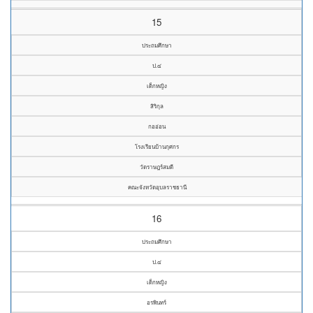
15
ประถมศึกษา
ป.๔
เด็กหญิง
สิริกุล
กออ่อน
โรงเรียนบ้านกุศกร
วัดราษฎร์สมดี
คณะจังหวัดอุบลราชธานี
16
ประถมศึกษา
ป.๔
เด็กหญิง
อรพินทร์