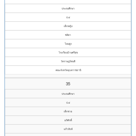
ประถมศึกษา
ป.๔
เด็กหญิง
ชลิดา
โนนสูง
โรงเรียนบ้านศรีสุข
วัดราษฎร์สมดี
คณะจังหวัดอุบลราชธานี
35
ประถมศึกษา
ป.๔
เด็กชาย
อภิศักดิ์
แก้วสิงห์