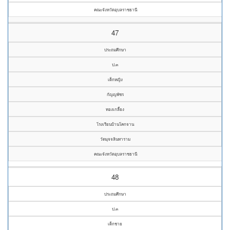
คณะจังหวัดอุบลราชธานี
47
ประถมศึกษา
ป.๓
เด็กหญิง
กัญญพัชร
ทองเกลี้ยง
โรงเรียนบ้านโคกจาน
วัดมุจจลินทาราม
คณะจังหวัดอุบลราชธานี
48
ประถมศึกษา
ป.๓
เด็กชาย