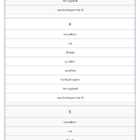
วัดราษฎร์สมดี
คณะจังหวัดอุบลราชธานี
4
ประถมศึกษา
ป.๕
เด็กหญิง
ญาณธิชา
แสนทวีสุข
โรงเรียนบ้านกุศกร
วัดราษฎร์สมดี
คณะจังหวัดอุบลราชธานี
5
ประถมศึกษา
ป.๕