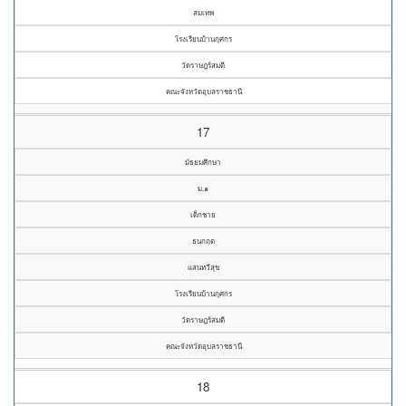
สมเทพ
โรงเรียนบ้านกุศกร
วัดราษฎร์สมดี
คณะจังหวัดอุบลราชธานี
17
มัธยมศึกษา
ม.๑
เด็กชาย
ธนกฤต
แสนทวีสุข
โรงเรียนบ้านกุศกร
วัดราษฎร์สมดี
คณะจังหวัดอุบลราชธานี
18