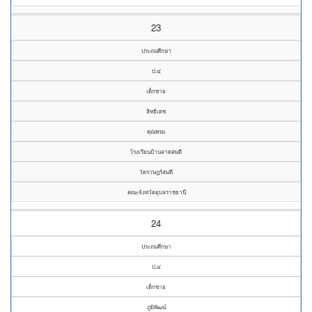
23
ประถมศึกษา
ป.๔
เด็กชาย
สิทธิเดช
คุณพรม
โรงเรียนบ้านลาดสมดี
วัดราษฎร์สมดี
คณะจังหวัดอุบลราชธานี
24
ประถมศึกษา
ป.๔
เด็กชาย
ภูมิพัฒน์