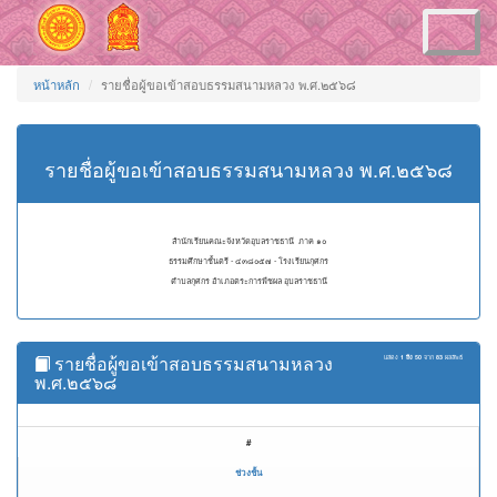
Toggle
navigation
หน้าหลัก
รายชื่อผู้ขอเข้าสอบธรรมสนามหลวง พ.ศ.๒๕๖๘
รายชื่อผู้ขอเข้าสอบธรรมสนามหลวง พ.ศ.๒๕๖๘
สำนักเรียนคณะจังหวัดอุบลราชธานี ภาค ๑๐
ธรรมศึกษาชั้นตรี - ๔๓๘๐๕๗ - โรงเรียนกุศกร
ตำบลกุศกร อำเภอตระการพืชผล อุบลราชธานี
รายชื่อผู้ขอเข้าสอบธรรมสนามหลวง
แสดง
1 ถึง 50
จาก
83
ผลลัพธ์
พ.ศ.๒๕๖๘
#
ช่วงชั้น