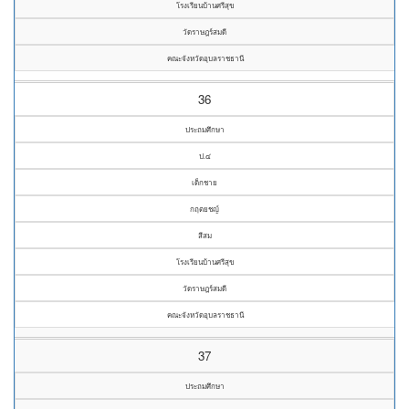
โรงเรียนบ้านศรีสุข
วัดราษฎร์สมดี
คณะจังหวัดอุบลราชธานี
36
ประถมศึกษา
ป.๔
เด็กชาย
กฤตยชญ์
สีสม
โรงเรียนบ้านศรีสุข
วัดราษฎร์สมดี
คณะจังหวัดอุบลราชธานี
37
ประถมศึกษา