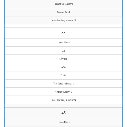
โรงเรียนบ้านศรีสุข
วัดราษฎร์สมดี
คณะจังหวัดอุบลราชธานี
44
ประถมศึกษา
ป.๔
เด็กชาย
เตชิด
บัวผัน
โรงเรียนบ้านโคกจาน
วัดมุจจลินทาราม
คณะจังหวัดอุบลราชธานี
45
ประถมศึกษา