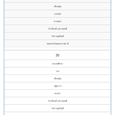
เด็กหญิง
จรรยพร
สามทอง
โรงเรียนบ้านลาดสมดี
วัดราษฎร์สมดี
คณะจังหวัดอุบลราชธานี
30
ประถมศึกษา
ป.๔
เด็กหญิง
ปฏิมากร
ช่วยจำ
โรงเรียนบ้านลาดสมดี
วัดราษฎร์สมดี