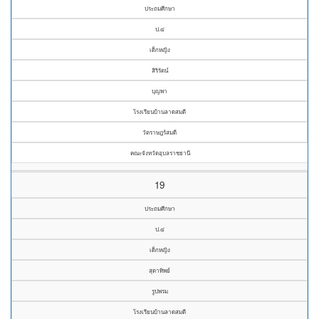
ประถมศึกษา
ป.๔
เด็กหญิง
สิริรัตน์
บุญพา
โรงเรียนบ้านลาดสมดี
วัดราษฎร์สมดี
คณะจังหวัดอุบลราชธานี
19
ประถมศึกษา
ป.๔
เด็กหญิง
สุดาทิพย์
รูปพรม
โรงเรียนบ้านลาดสมดี