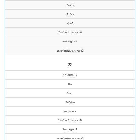
เด็กชาย
พีรภัทร
อุ่นศรี
โรงเรียนบ้านลาดสมดี
วัดราษฎร์สมดี
คณะจังหวัดอุบลราชธานี
22
ประถมศึกษา
ป.๔
เด็กชาย
กิตตินันท์
หลายเหล่า
โรงเรียนบ้านลาดสมดี
วัดราษฎร์สมดี
คณะจังหวัดอุบลราชธานี