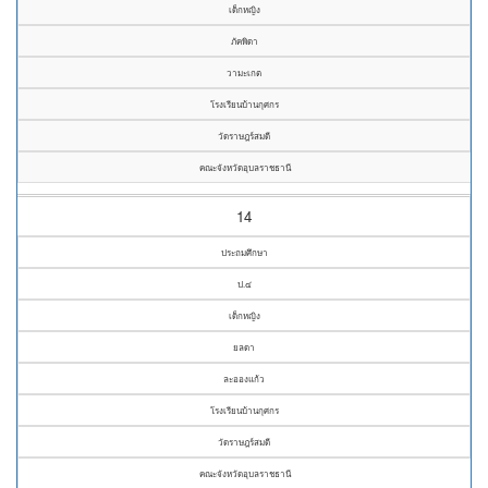
เด็กหญิง
ภัคพิดา
วามะเกต
โรงเรียนบ้านกุศกร
วัดราษฎร์สมดี
คณะจังหวัดอุบลราชธานี
14
ประถมศึกษา
ป.๔
เด็กหญิง
ยลดา
ละอองแก้ว
โรงเรียนบ้านกุศกร
วัดราษฎร์สมดี
คณะจังหวัดอุบลราชธานี