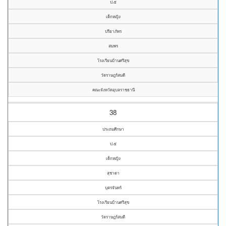
ป.๕
เด็กหญิง
ปรียาภัทร
สมพร
โรงเรียนบ้านศรีสุข
วัดราษฎร์สมดี
คณะจังหวัดอุบลราชธานี
38
ประถมศึกษา
ป.๕
เด็กหญิง
สุชาดา
บุตรจันทร์
โรงเรียนบ้านศรีสุข
วัดราษฎร์สมดี