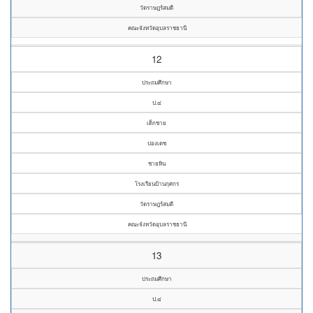
วัดราษฎร์สมดี
คณะจังหวัดอุบลราชธานี
12
ประถมศึกษา
ป.๔
เด็กชาย
ปองเดช
ชายหิน
โรงเรียนบ้านกุศกร
วัดราษฎร์สมดี
คณะจังหวัดอุบลราชธานี
13
ประถมศึกษา
ป.๔