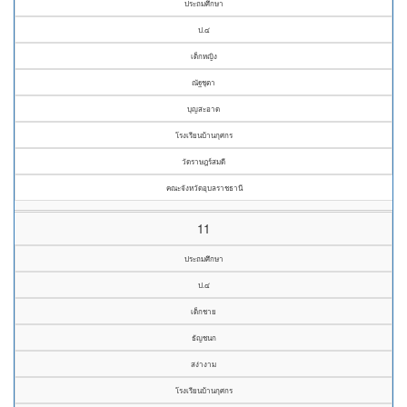
ประถมศึกษา
ป.๔
เด็กหญิง
ณัฐชุตา
บุญสะอาด
โรงเรียนบ้านกุศกร
วัดราษฎร์สมดี
คณะจังหวัดอุบลราชธานี
11
ประถมศึกษา
ป.๔
เด็กชาย
ธัญชนก
สง่างาม
โรงเรียนบ้านกุศกร