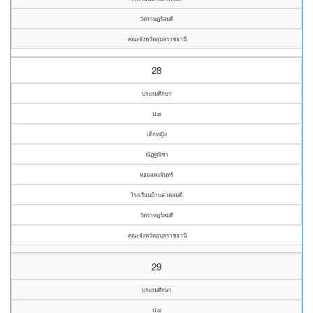
วัดราษฎร์สมดี
คณะจังหวัดอุบลราชธานี
28
ประถมศึกษา
ป.๔
เด็กหญิง
ณัฏฐณิชา
หอมแพงจันทร์
โรงเรียนบ้านลาดสมดี
วัดราษฎร์สมดี
คณะจังหวัดอุบลราชธานี
29
ประถมศึกษา
ป.๔