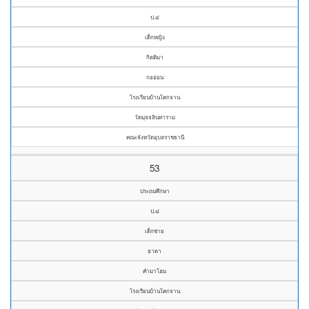
ป.๔
เด็กหญิง
กิตติมา
กออ่อน
โรงเรียนบ้านโคกจาน
วัดมุจจลินทาราม
คณะจังหวัดอุบลราชธานี
53
ประถมศึกษา
ป.๔
เด็กชาย
ธาดา
คำมาโฮม
โรงเรียนบ้านโคกจาน