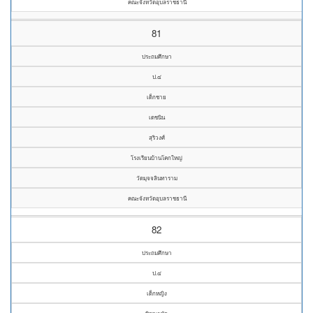
คณะจังหวัดอุบลราชธานี
81
ประถมศึกษา
ป.๔
เด็กชาย
เดชนิน
สุริวงศ์
โรงเรียนบ้านโคกใหญ่
วัดมุจจลินทาราม
คณะจังหวัดอุบลราชธานี
82
ประถมศึกษา
ป.๔
เด็กหญิง