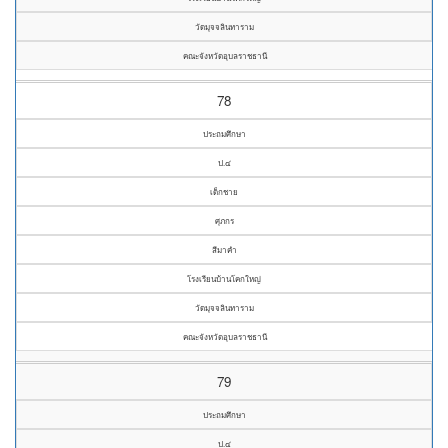
วัดมุจจลินทาราม
คณะจังหวัดอุบลราชธานี
78
ประถมศึกษา
ป.๔
เด็กชาย
ศุภกร
สีมาคำ
โรงเรียนบ้านโคกใหญ่
วัดมุจจลินทาราม
คณะจังหวัดอุบลราชธานี
79
ประถมศึกษา
ป.๔