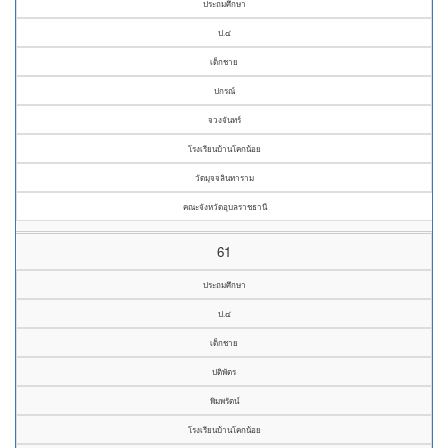
ประถมศึกษา
ป.๔
เด็กชาย
ปกรณ์
จวงจันทร์
โรงเรียนบ้านโคกน้อย
วัดมุจจลินทาราม
คณะจังหวัดอุบลราชธานี
61
ประถมศึกษา
ป.๔
เด็กชาย
ปติพัตร
พิมพรัตน์
โรงเรียนบ้านโคกน้อย