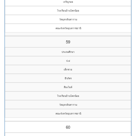
เจริญรอย
โรงเรียนบ้านโคกน้อย
วัดมุจจลินทาราม
คณะจังหวัดอุบลราชธานี
59
ประถมศึกษา
ป.๔
เด็กชาย
ธีรภัทร
สีมะไมล์
โรงเรียนบ้านโคกน้อย
วัดมุจจลินทาราม
คณะจังหวัดอุบลราชธานี
60