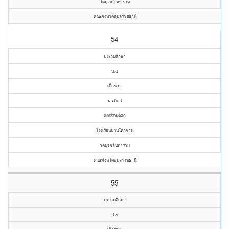
วัดมุจจลินทาราม
คณะจังหวัดอุบลราชธานี
54
ประถมศึกษา
ป.๔
เด็กชาย
ธนวัฒน์
อัครรัตนดิลก
โรงเรียนบ้านโคกจาน
วัดมุจจลินทาราม
คณะจังหวัดอุบลราชธานี
55
ประถมศึกษา
ป.๔