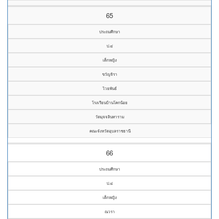
65
ประถมศึกษา
ป.๔
เด็กหญิง
ขวัญจิรา
ไวยพันธ์
โรงเรียนบ้านโคกน้อย
วัดมุจจลินทาราม
คณะจังหวัดอุบลราชธานี
66
ประถมศึกษา
ป.๔
เด็กหญิง
ณวรา