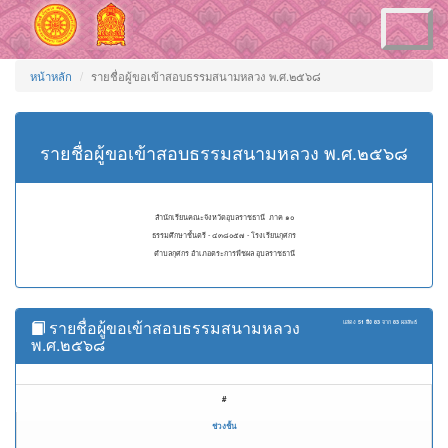
Toggle
navigation
หน้าหลัก
รายชื่อผู้ขอเข้าสอบธรรมสนามหลวง พ.ศ.๒๕๖๘
รายชื่อผู้ขอเข้าสอบธรรมสนามหลวง พ.ศ.๒๕๖๘
สำนักเรียนคณะจังหวัดอุบลราชธานี ภาค ๑๐
ธรรมศึกษาชั้นตรี - ๔๓๘๐๕๗ - โรงเรียนกุศกร
ตำบลกุศกร อำเภอตระการพืชผล อุบลราชธานี
รายชื่อผู้ขอเข้าสอบธรรมสนามหลวง
แสดง
51 ถึง 83
จาก
83
ผลลัพธ์
พ.ศ.๒๕๖๘
#
ช่วงชั้น