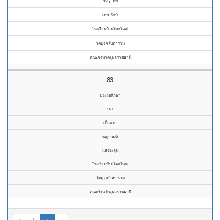
พิชญาพัด
เทพารักษ์
โรงเรียนบ้านโคกใหญ่
วัดมุจจลินทาราม
คณะจังหวัดอุบลราชธานี
83
ประถมศึกษา
ป.๔
เด็กชาย
ชญานนท์
แสงอะลุน
โรงเรียนบ้านโคกใหญ่
วัดมุจจลินทาราม
คณะจังหวัดอุบลราชธานี
«
1
2
»