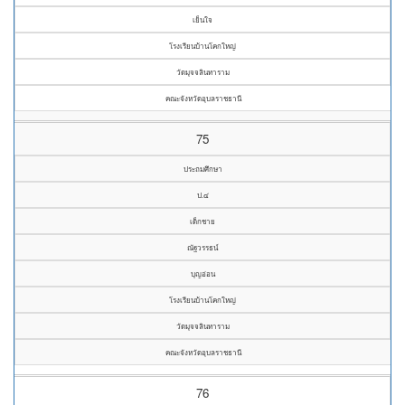
เย็นใจ
โรงเรียนบ้านโคกใหญ่
วัดมุจจลินทาราม
คณะจังหวัดอุบลราชธานี
75
ประถมศึกษา
ป.๔
เด็กชาย
ณัฐวรรธน์
บุญอ่อน
โรงเรียนบ้านโคกใหญ่
วัดมุจจลินทาราม
คณะจังหวัดอุบลราชธานี
76