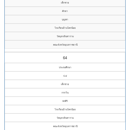
เด็กชาย
ศักดา
บุญพา
โรงเรียนบ้านโคกน้อย
วัดมุจจลินทาราม
คณะจังหวัดอุบลราชธานี
64
ประถมศึกษา
ป.๔
เด็กชาย
กรกวิน
พรศิริ
โรงเรียนบ้านโคกน้อย
วัดมุจจลินทาราม
คณะจังหวัดอุบลราชธานี