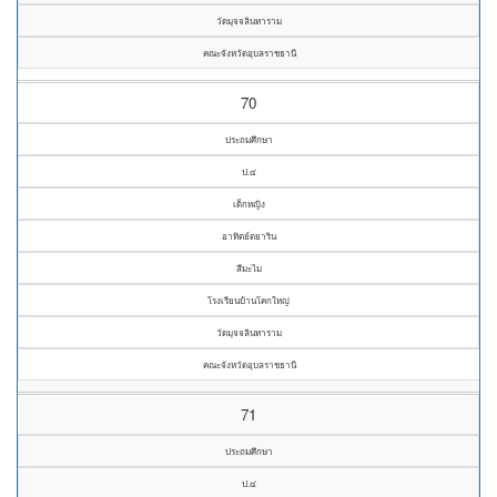
วัดมุจจลินทาราม
คณะจังหวัดอุบลราชธานี
70
ประถมศึกษา
ป.๔
เด็กหญิง
อาทิตย์ตยาริน
สีมะไม
โรงเรียนบ้านโคกใหญ่
วัดมุจจลินทาราม
คณะจังหวัดอุบลราชธานี
71
ประถมศึกษา
ป.๔