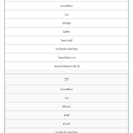
ประถมศึกษา
ป.๔
เด็กหญิง
นันทิชา
วัฒนราษฎร์
โรงเรียนบ้านโคกใหญ่
วัดมุจจลินทาราม
คณะจังหวัดอุบลราชธานี
77
ประถมศึกษา
ป.๔
เด็กชาย
ศรันย์
คำมะลิ
โรงเรียนบ้านโคกใหญ่