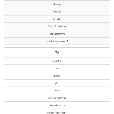
เด็กหญิง
พรไพลิน
สบายจิตร
โรงเรียนบ้านโคกใหญ่
วัดมุจจลินทาราม
คณะจังหวัดอุบลราชธานี
72
ประถมศึกษา
ป.๔
เด็กชาย
ฐิติกร
สีหมอก
โรงเรียนบ้านโคกใหญ่
วัดมุจจลินทาราม
คณะจังหวัดอุบลราชธานี