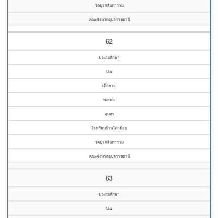
วัดมุจจลินทาราม
คณะจังหวัดอุบลราชธานี
62
ประถมศึกษา
ป.๔
เด็กชาย
พละพล
สุนทร
โรงเรียนบ้านโคกน้อย
วัดมุจจลินทาราม
คณะจังหวัดอุบลราชธานี
63
ประถมศึกษา
ป.๔