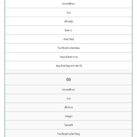
ประถมศึกษา
ป.๔
เด็กหญิง
อิงดาว
จันดารัตน์
โรงเรียนบ้านโคกน้อย
วัดมุจจลินทาราม
คณะจังหวัดอุบลราชธานี
69
ประถมศึกษา
ป.๔
เด็กชาย
กฤษฎา
โอสถศรี
โรงเรียนบ้านโคกใหญ่