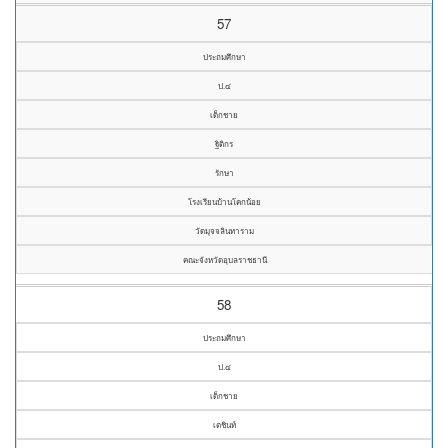
57
ประถมศึกษา
ป.๔
เด็กชาย
ฐิติกร
รักษา
โรงเรียนบ้านโคกน้อย
วัดมุจจลินทาราม
คณะจังหวัดอุบลราชธานี
58
ประถมศึกษา
ป.๔
เด็กชาย
เตชินท์