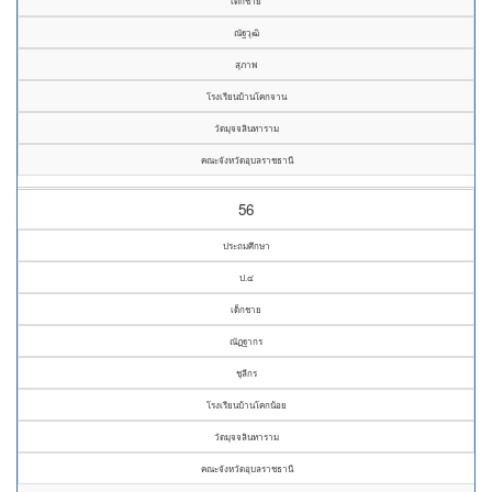
เด็กชาย
ณัฐวุฒิ
สุภาพ
โรงเรียนบ้านโคกจาน
วัดมุจจลินทาราม
คณะจังหวัดอุบลราชธานี
56
ประถมศึกษา
ป.๔
เด็กชาย
ณัฏฐากร
ชุลีกร
โรงเรียนบ้านโคกน้อย
วัดมุจจลินทาราม
คณะจังหวัดอุบลราชธานี