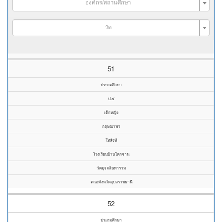
องค์กร/สถานศึกษา
วัด
51
ประถมศึกษา
ป.๔
เด็กหญิง
กฤษณาพร
โทสิงห์
โรงเรียนบ้านโคกจาน
วัดมุจจลินทาราม
คณะจังหวัดอุบลราชธานี
52
ประถมศึกษา