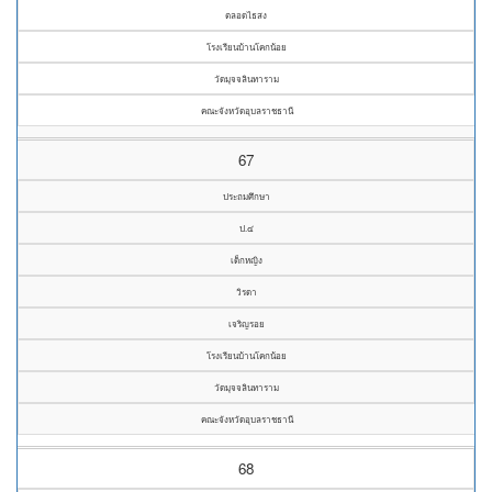
ตลอดไธสง
โรงเรียนบ้านโคกน้อย
วัดมุจจลินทาราม
คณะจังหวัดอุบลราชธานี
67
ประถมศึกษา
ป.๔
เด็กหญิง
วิรดา
เจริญรอย
โรงเรียนบ้านโคกน้อย
วัดมุจจลินทาราม
คณะจังหวัดอุบลราชธานี
68