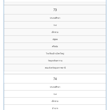
73
ประถมศึกษา
ป.๔
เด็กชาย
ณัฐพล
ศรีลมัย
โรงเรียนบ้านโคกใหญ่
วัดมุจจลินทาราม
คณะจังหวัดอุบลราชธานี
74
ประถมศึกษา
ป.๔
เด็กชาย
อำนาจ