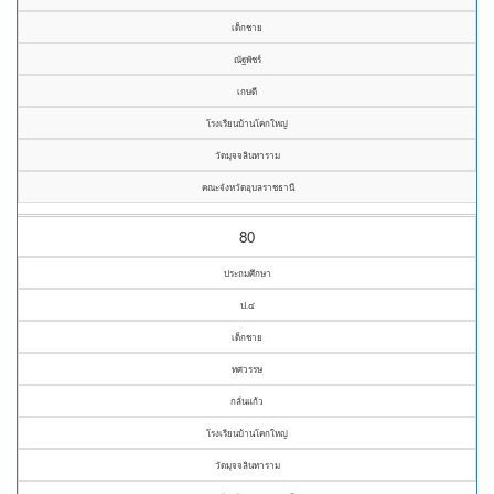
เด็กชาย
ณัฐพัชร์
เกษดี
โรงเรียนบ้านโคกใหญ่
วัดมุจจลินทาราม
คณะจังหวัดอุบลราชธานี
80
ประถมศึกษา
ป.๔
เด็กชาย
ทศวรรษ
กลั่นแก้ว
โรงเรียนบ้านโคกใหญ่
วัดมุจจลินทาราม