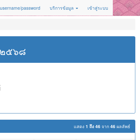
 username/password
บริการข้อมูล
เข้าสู่ระบบ
ศ.๒๕๖๘
้
แสดง
1 ถึง 46
จาก
46
ผลลัพธ์