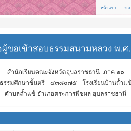
หน้าแรก
ขอ
่อผู้ขอเข้าสอบธรรมสนามหลวง พ.
สำนักเรียนคณะจังหวัดอุบลราชธานี ภาค ๑๐
ธรรมศึกษาชั้นตรี - ๔๓๘๐๗๕ - โรงเรียนบ้านถ้ำแข
ตำบลถ้ำแข้ อำเภอตระการพืชผล อุบลราชธานี