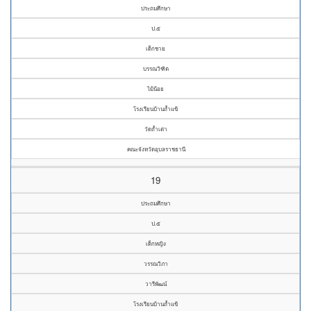
ประถมศึกษา
ป.๕
เด็กชาย
บรรณวิฑิต
ไม้น้อย
โรงเรียนบ้านถ้ำแข้
วัดถ้ำเต่า
คณะจังหวัดอุบลราชธานี
19
ประถมศึกษา
ป.๕
เด็กหญิง
วรรณวิภา
วารีพัฒน์
โรงเรียนบ้านถ้ำแข้