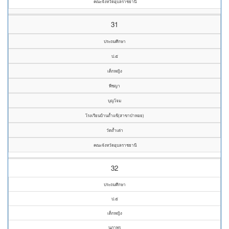
คณะจังหวัดอุบลราชธานี
31
ประถมศึกษา
ป.๕
เด็กหญิง
พีชญา
บุญโจม
โรงเรียนบ้านถ้ำแข้(สาขาบ๋าหอย)
วัดถ้ำเต่า
คณะจังหวัดอุบลราชธานี
32
ประถมศึกษา
ป.๕
เด็กหญิง
นภาพร