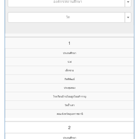
องค์กร/สถานศึกษา
วัด
1
ประถมศึกษา
ป.๕
เด็กชาย
กิตติพัฒน์
ประทุมทอง
โรงเรียนบ้านโนนสูงโนนสำราญ
วัดถ้ำเต่า
คณะจังหวัดอุบลราชธานี
2
ประถมศึกษา