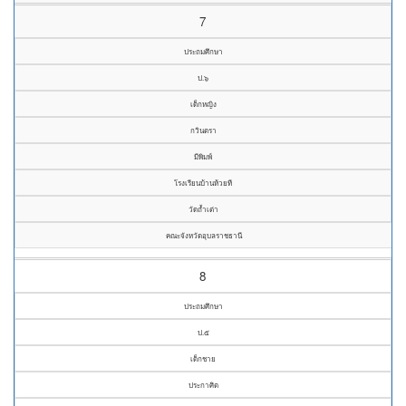
7
ประถมศึกษา
ป.๖
เด็กหญิง
กวินตรา
มีพิมพ์
โรงเรียนบ้านห้วยที
วัดถ้ำเต่า
คณะจังหวัดอุบลราชธานี
8
ประถมศึกษา
ป.๕
เด็กชาย
ประกาศิต