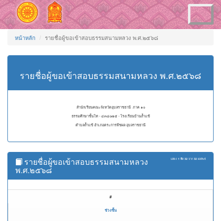
Toggle
navigation
หน้าหลัก
รายชื่อผู้ขอเข้าสอบธรรมสนามหลวง พ.ศ.๒๕๖๘
รายชื่อผู้ขอเข้าสอบธรรมสนามหลวง พ.ศ.๒๕๖๘
สำนักเรียนคณะจังหวัดอุบลราชธานี ภาค ๑๐
ธรรมศึกษาชั้นโท - ๔๓๘๐๗๕ - โรงเรียนบ้านถ้ำแข้
ตำบลถ้ำแข้ อำเภอตระการพืชผล อุบลราชธานี
รายชื่อผู้ขอเข้าสอบธรรมสนามหลวง
แสดง
1 ถึง 32
จาก
32
ผลลัพธ์
พ.ศ.๒๕๖๘
#
ช่วงชั้น