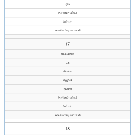
ภู่ชัย
โรงเรียนบ้านถ้ำแข้
วัดถ้ำเต่า
คณะจังหวัดอุบลราชธานี
17
ประถมศึกษา
ป.๕
เด็กชาย
ณัฏฐกิตติ์
คุณพาที
โรงเรียนบ้านถ้ำแข้
วัดถ้ำเต่า
คณะจังหวัดอุบลราชธานี
18