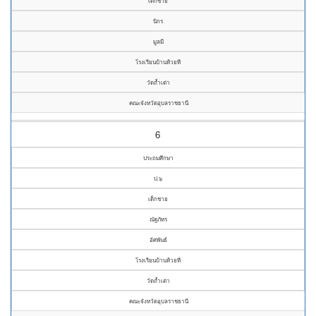
เด็กชาย
นิกร
มูลมี
โรงเรียนบ้านห้วยที
วัดถ้ำเต่า
คณะจังหวัดอุบลราชธานี
6
ประถมศึกษา
ป.๖
เด็กชาย
ณัฐภัทร
อัศพันธ์
โรงเรียนบ้านห้วยที
วัดถ้ำเต่า
คณะจังหวัดอุบลราชธานี