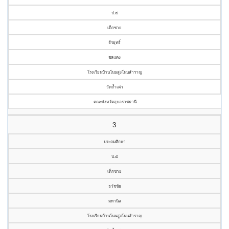
ป.๕
เด็กชาย
ธีรยุทธิ์
ชลแดง
โรงเรียนบ้านโนนสูงโนนสำราญ
วัดถ้ำเต่า
คณะจังหวัดอุบลราชธานี
3
ประถมศึกษา
ป.๕
เด็กชาย
ธวัชชัย
มหานิล
โรงเรียนบ้านโนนสูงโนนสำราญ