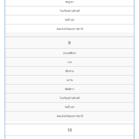
ชมภูเขา
โรงเรียนบ้านห้วยที
วัดถ้ำเต่า
คณะจังหวัดอุบลราชธานี
9
ประถมศึกษา
ป.๕
เด็กชาย
ตะวัน
พิมพ์สาร
โรงเรียนบ้านห้วยที
วัดถ้ำเต่า
คณะจังหวัดอุบลราชธานี
10