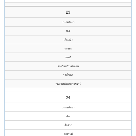
23
ประถมศึกษา
ป.๕
เด็กหญิง
นภาพร
นพศรี
โรงเรียนบ้านคำแคน
วัดถ้ำเต่า
คณะจังหวัดอุบลราชธานี
24
ประถมศึกษา
ป.๕
เด็กชาย
อัครวินท์