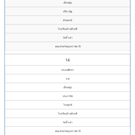
เด็กหญิง
ปรียาณัฐ
อัจฉฤกษ์
โรงเรียนบ้านห้วยที
วัดถ้ำเต่า
คณะจังหวัดอุบลราชธานี
14
ประถมศึกษา
ป.๕
เด็กหญิง
ประภานิช
ไกลทุกข์
โรงเรียนบ้านห้วยที
วัดถ้ำเต่า
คณะจังหวัดอุบลราชธานี