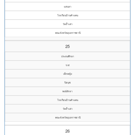
แสนลา
โรงเรียนบ้านคำแคน
วัดถ้ำเต่า
คณะจังหวัดอุบลราชธานี
25
ประถมศึกษา
ป.๕
เด็กหญิง
ปิยนุช
พงษ์สัจจา
โรงเรียนบ้านคำแคน
วัดถ้ำเต่า
คณะจังหวัดอุบลราชธานี
26