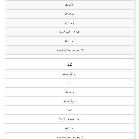
เด็กหญิง
ศิริขวัญ
สาระคำ
โรงเรียนบ้านถ้ำแข้
วัดถ้ำเต่า
คณะจังหวัดอุบลราชธานี
22
ประถมศึกษา
ป.๕
เด็กชาย
โชคสิทธิพร
วงศิริ
โรงเรียนบ้านคำแคน
วัดถ้ำเต่า
คณะจังหวัดอุบลราชธานี