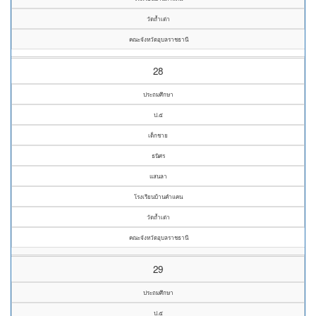
วัดถ้ำเต่า
คณะจังหวัดอุบลราชธานี
28
ประถมศึกษา
ป.๕
เด็กชาย
ธนิศร
แสนลา
โรงเรียนบ้านคำแคน
วัดถ้ำเต่า
คณะจังหวัดอุบลราชธานี
29
ประถมศึกษา
ป.๕