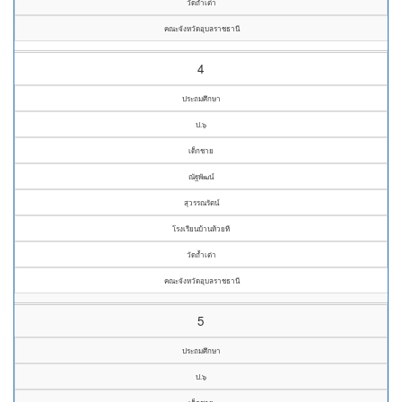
วัดถ้ำเต่า
คณะจังหวัดอุบลราชธานี
4
ประถมศึกษา
ป.๖
เด็กชาย
ณัฐพัฒน์
สุวรรณรัตน์
โรงเรียนบ้านห้วยที
วัดถ้ำเต่า
คณะจังหวัดอุบลราชธานี
5
ประถมศึกษา
ป.๖