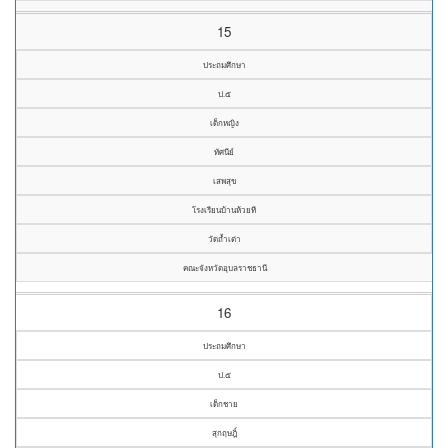
15
ประถมศึกษา
ป.๕
เด็กหญิง
ทัศนีย์
เสพสุข
โรงเรียนบ้านห้วยที
วัดถ้ำเต่า
คณะจังหวัดอุบลราชธานี
16
ประถมศึกษา
ป.๕
เด็กชาย
สุกฤษฎิ์