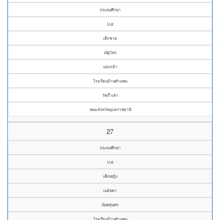
ประถมศึกษา
ป.๕
เด็กชาย
ณัฐวัตร
แสงกล้า
โรงเรียนบ้านคำแคน
วัดถ้ำเต่า
คณะจังหวัดอุบลราชธานี
27
ประถมศึกษา
ป.๕
เด็กหญิง
เมย์ลดา
นันทสุนทร
โรงเรียนบ้านคำแคน