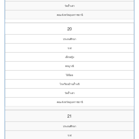
วัดถ้ำเต่า
คณะจังหวัดอุบลราชธานี
20
ประถมศึกษา
ป.๕
เด็กหญิง
พรญาณี
ไม้น้อย
โรงเรียนบ้านถ้ำแข้
วัดถ้ำเต่า
คณะจังหวัดอุบลราชธานี
21
ประถมศึกษา
ป.๕