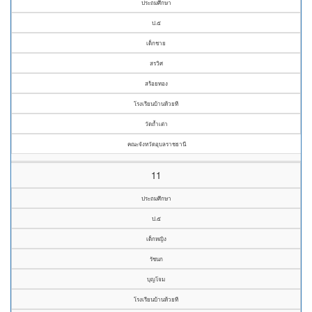
ประถมศึกษา
ป.๕
เด็กชาย
สรวิศ
สร้อยทอง
โรงเรียนบ้านห้วยที
วัดถ้ำเต่า
คณะจังหวัดอุบลราชธานี
11
ประถมศึกษา
ป.๕
เด็กหญิง
รัชนก
บุญโจม
โรงเรียนบ้านห้วยที