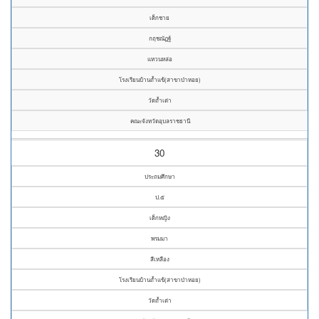
เด็กชาย
กฤชณัฏฐ์
แหวนหล่อ
โรงเรียนบ้านถ้ำแข้(สาขาบ๋าหอย)
วัดถ้ำเต่า
คณะจังหวัดอุบลราชธานี
30
ประถมศึกษา
ป.๕
เด็กหญิง
พรมมา
สีเหลือง
โรงเรียนบ้านถ้ำแข้(สาขาบ๋าหอย)
วัดถ้ำเต่า