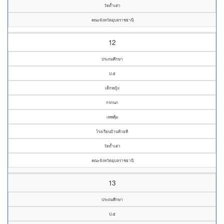
วัดถ้ำเต่า
คณะจังหวัดอุบลราชธานี
12
ประถมศึกษา
ป.๕
เด็กหญิง
กรกนก
เทพคุ้ม
โรงเรียนบ้านห้วยที
วัดถ้ำเต่า
คณะจังหวัดอุบลราชธานี
13
ประถมศึกษา
ป.๕