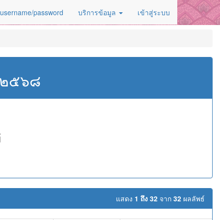
 username/password
บริการข้อมูล
เข้าสู่ระบบ
ศ.๒๕๖๘
้
แสดง
1 ถึง 32
จาก
32
ผลลัพธ์