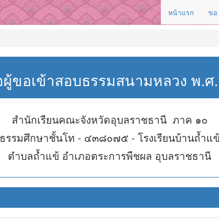
หน้าแรก
ขอ
่อผู้ขอเข้าสอบธรรมสนามหลวง พ.
สำนักเรียนคณะจังหวัดอุบลราชธานี ภาค ๑๐
ธรรมศึกษาชั้นโท - ๔๓๘๐๗๕ - โรงเรียนบ้านถ้ำแข
ตำบลถ้ำแข้ อำเภอตระการพืชผล อุบลราชธานี