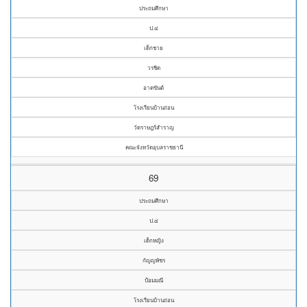
ประถมศึกษา
ป.๔
เด็กชาย
วรชิด
อาตขันต์
โรงเรียนบ้านถ่อน
วัดราษฎร์สำราญ
คณะจังหวัดอุบลราชธานี
69
ประถมศึกษา
ป.๔
เด็กหญิง
กัญญพัชร
ป้อมมณี
โรงเรียนบ้านถ่อน