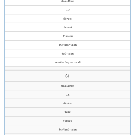
ประถมศึกษา
ป.๔
เด็กชาย
วัชรพงษ์
ดีโลนงาม
โรงเรียนบ้านถ่อน
วัดบ้านถ่อน
คณะจังหวัดอุบลราชธานี
61
ประถมศึกษา
ป.๔
เด็กชาย
วิทวัส
จำปาสา
โรงเรียนบ้านถ่อน