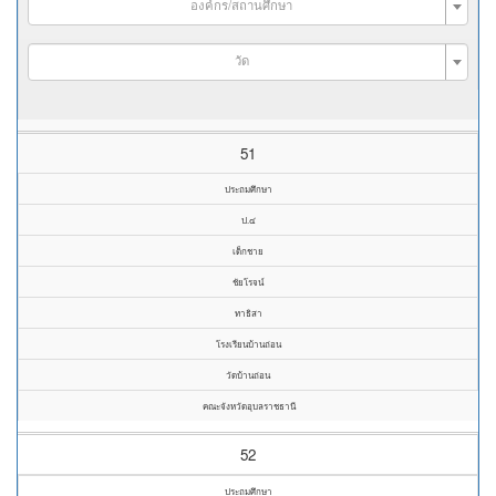
องค์กร/สถานศึกษา
วัด
51
ประถมศึกษา
ป.๔
เด็กชาย
ชัยโรจน์
ทาธิสา
โรงเรียนบ้านถ่อน
วัดบ้านถ่อน
คณะจังหวัดอุบลราชธานี
52
ประถมศึกษา