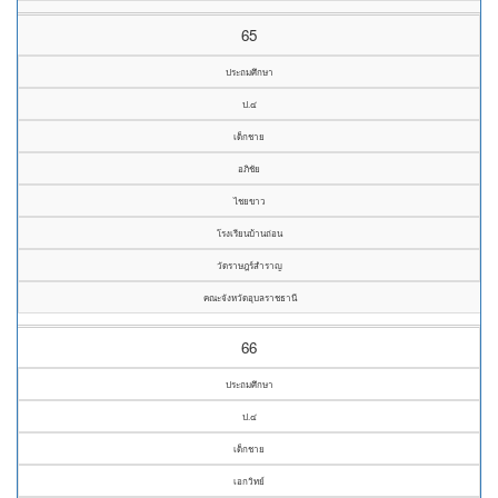
65
ประถมศึกษา
ป.๔
เด็กชาย
อภิชัย
ไชยขาว
โรงเรียนบ้านถ่อน
วัดราษฎร์สำราญ
คณะจังหวัดอุบลราชธานี
66
ประถมศึกษา
ป.๔
เด็กชาย
เอกวิทย์