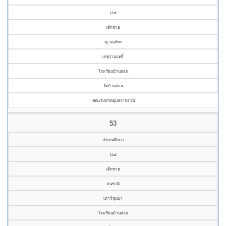
ป.๔
เด็กชาย
ญาณภัทร
เกตุรามฤทธิ์
โรงเรียนบ้านถ่อน
วัดบ้านถ่อน
คณะจังหวัดอุบลราชธานี
53
ประถมศึกษา
ป.๔
เด็กชาย
ธนชาติ
เถาว์ทุมมา
โรงเรียนบ้านถ่อน