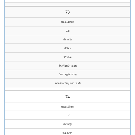
73
ประถมศึกษา
ป.๔
เด็กหญิง
ปณิดา
วราพุฒิ
โรงเรียนบ้านถ่อน
วัดราษฎร์สำราญ
คณะจังหวัดอุบลราชธานี
74
ประถมศึกษา
ป.๔
เด็กหญิง
ละอองฟ้า