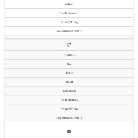
โพธิ์ทอง
โรงเรียนบ้านถ่อน
วัดราษฎร์สำราญ
คณะจังหวัดอุบลราชธานี
67
ประถมศึกษา
ป.๔
เด็กชาย
อดิเทพ
วงศ์ษาพรหม
โรงเรียนบ้านถ่อน
วัดราษฎร์สำราญ
คณะจังหวัดอุบลราชธานี
68