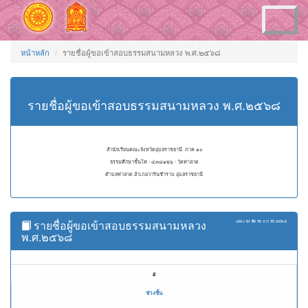
Toggle
navigation
หน้าหลัก
รายชื่อผู้ขอเข้าสอบธรรมสนามหลวง พ.ศ.๒๕๖๘
รายชื่อผู้ขอเข้าสอบธรรมสนามหลวง พ.ศ.๒๕๖๘
สำนักเรียนคณะจังหวัดอุบลราชธานี ภาค ๑๐
ธรรมศึกษาชั้นโท - ๔๓๘๑๒๖ - วัดท่าลาด
ตำบลท่าลาด อำเภอวารินชำราบ อุบลราชธานี
รายชื่อผู้ขอเข้าสอบธรรมสนามหลวง
แสดง
51 ถึง 75
จาก
75
ผลลัพธ์
พ.ศ.๒๕๖๘
#
ช่วงชั้น