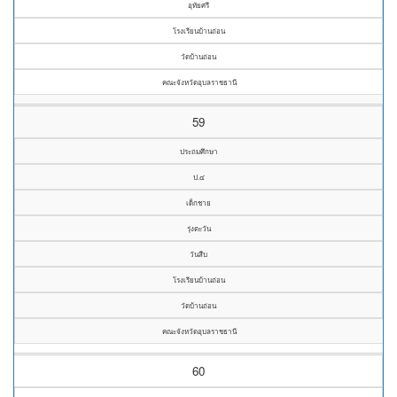
อุทัยศรี
โรงเรียนบ้านถ่อน
วัดบ้านถ่อน
คณะจังหวัดอุบลราชธานี
59
ประถมศึกษา
ป.๔
เด็กชาย
รุ่งตะวัน
วันสืบ
โรงเรียนบ้านถ่อน
วัดบ้านถ่อน
คณะจังหวัดอุบลราชธานี
60