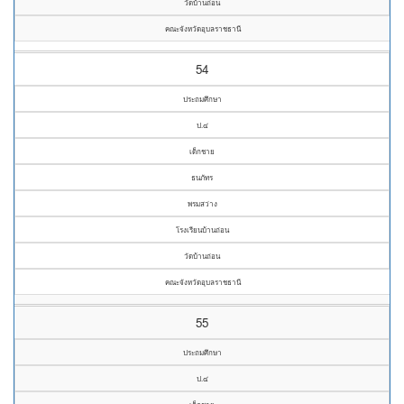
วัดบ้านถ่อน
คณะจังหวัดอุบลราชธานี
54
ประถมศึกษา
ป.๔
เด็กชาย
ธนภัทร
พรมสว่าง
โรงเรียนบ้านถ่อน
วัดบ้านถ่อน
คณะจังหวัดอุบลราชธานี
55
ประถมศึกษา
ป.๔