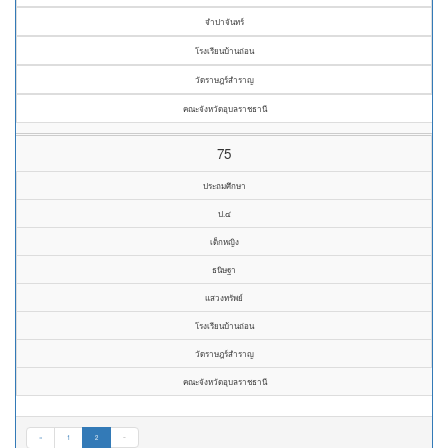
จำปาจันทร์
โรงเรียนบ้านถ่อน
วัดราษฎร์สำราญ
คณะจังหวัดอุบลราชธานี
75
ประถมศึกษา
ป.๔
เด็กหญิง
ธนิษฐา
แสวงทรัพย์
โรงเรียนบ้านถ่อน
วัดราษฎร์สำราญ
คณะจังหวัดอุบลราชธานี
«
1
2
»