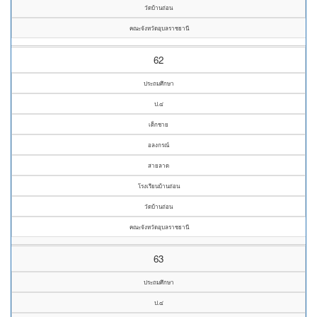
วัดบ้านถ่อน
คณะจังหวัดอุบลราชธานี
62
ประถมศึกษา
ป.๔
เด็กชาย
อลงกรณ์
สายลาด
โรงเรียนบ้านถ่อน
วัดบ้านถ่อน
คณะจังหวัดอุบลราชธานี
63
ประถมศึกษา
ป.๔