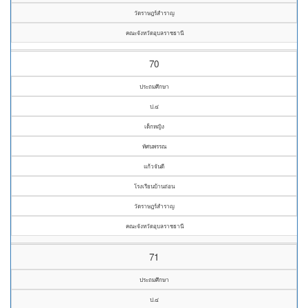
วัดราษฎร์สำราญ
คณะจังหวัดอุบลราชธานี
70
ประถมศึกษา
ป.๔
เด็กหญิง
ทัศนพรรณ
แก้วจันดี
โรงเรียนบ้านถ่อน
วัดราษฎร์สำราญ
คณะจังหวัดอุบลราชธานี
71
ประถมศึกษา
ป.๔