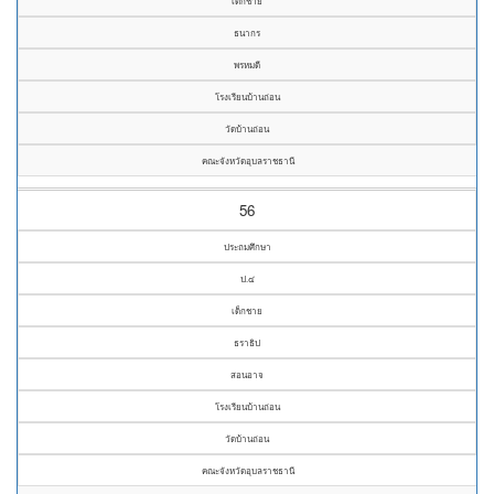
เด็กชาย
ธนากร
พรหมดี
โรงเรียนบ้านถ่อน
วัดบ้านถ่อน
คณะจังหวัดอุบลราชธานี
56
ประถมศึกษา
ป.๔
เด็กชาย
ธราธิป
สอนอาจ
โรงเรียนบ้านถ่อน
วัดบ้านถ่อน
คณะจังหวัดอุบลราชธานี