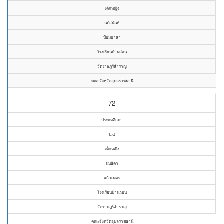
เด็กหญิง
นภัสนันท์
ป้อมอาสา
โรงเรียนบ้านถ่อน
วัดราษฎร์สำราญ
คณะจังหวัดอุบลราชธานี
72
ประถมศึกษา
ป.๔
เด็กหญิง
นันธิดา
แก้วเนตร
โรงเรียนบ้านถ่อน
วัดราษฎร์สำราญ
คณะจังหวัดอุบลราชธานี