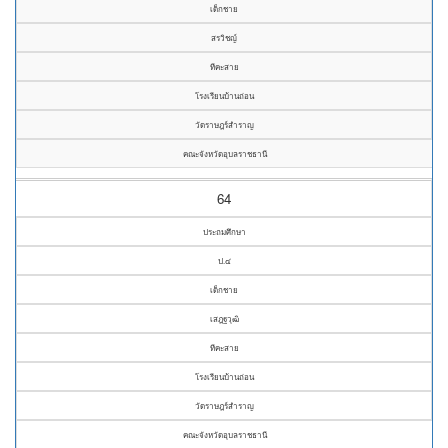
เด็กชาย
สรวิชญ์
ทีคะสาย
โรงเรียนบ้านถ่อน
วัดราษฎร์สำราญ
คณะจังหวัดอุบลราชธานี
64
ประถมศึกษา
ป.๔
เด็กชาย
เสฎฐวุฒิ
ทีคะสาย
โรงเรียนบ้านถ่อน
วัดราษฎร์สำราญ
คณะจังหวัดอุบลราชธานี