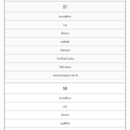
57
ประถมศึกษา
ป.๔
เด็กชาย
ธฤติพันธ์
นันทะบุตร
โรงเรียนบ้านถ่อน
วัดบ้านถ่อน
คณะจังหวัดอุบลราชธานี
58
ประถมศึกษา
ป.๔
เด็กชาย
บุญพิทักษ์