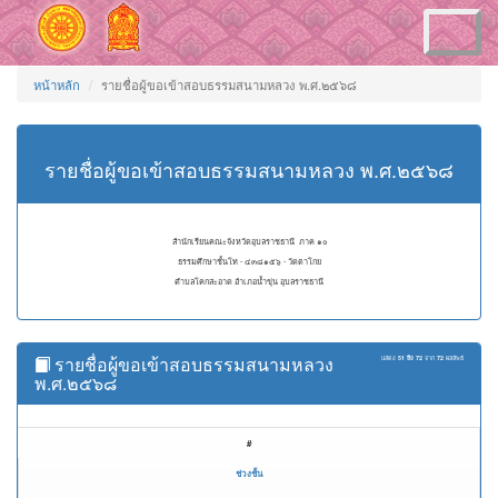
Toggle
navigation
หน้าหลัก
รายชื่อผู้ขอเข้าสอบธรรมสนามหลวง พ.ศ.๒๕๖๘
รายชื่อผู้ขอเข้าสอบธรรมสนามหลวง พ.ศ.๒๕๖๘
สำนักเรียนคณะจังหวัดอุบลราชธานี ภาค ๑๐
ธรรมศึกษาชั้นโท - ๔๓๘๑๕๖ - วัดตาโกย
ตำบลโคกสะอาด อำเภอน้ำขุ่น อุบลราชธานี
รายชื่อผู้ขอเข้าสอบธรรมสนามหลวง
แสดง
51 ถึง 72
จาก
72
ผลลัพธ์
พ.ศ.๒๕๖๘
#
ช่วงชั้น