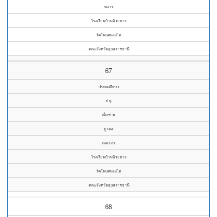
ทสาร
โรงเรียนบ้านห้วยยาง
วัดโนนหนองไฮ
คณะจังหวัดอุบลราชธานี
67
ประถมศึกษา
ป.๖
เด็กชาย
ภูวดล
เหลาสา
โรงเรียนบ้านห้วยยาง
วัดโนนหนองไฮ
คณะจังหวัดอุบลราชธานี
68