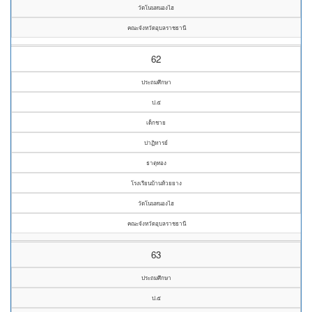
วัดโนนหนองไฮ
คณะจังหวัดอุบลราชธานี
62
ประถมศึกษา
ป.๕
เด็กชาย
ปาฏิหารย์
ธาตุทอง
โรงเรียนบ้านห้วยยาง
วัดโนนหนองไฮ
คณะจังหวัดอุบลราชธานี
63
ประถมศึกษา
ป.๕