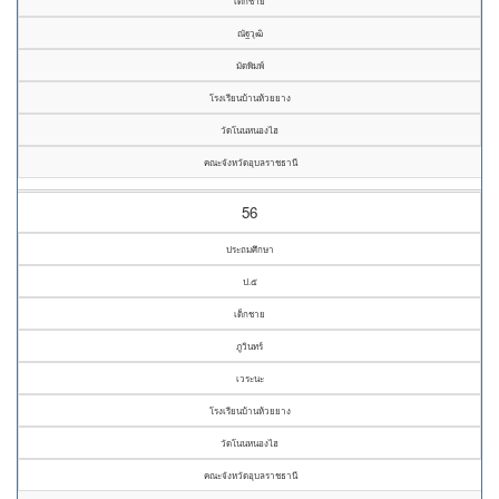
เด็กชาย
ณัฐวุฒิ
มัดพิมพ์
โรงเรียนบ้านห้วยยาง
วัดโนนหนองไฮ
คณะจังหวัดอุบลราชธานี
56
ประถมศึกษา
ป.๕
เด็กชาย
ภูวินทร์
เวระนะ
โรงเรียนบ้านห้วยยาง
วัดโนนหนองไฮ
คณะจังหวัดอุบลราชธานี