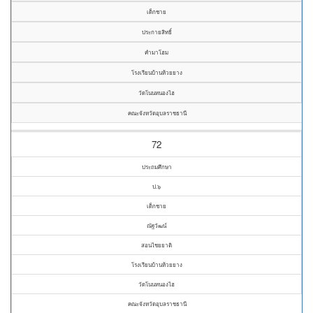
เด็กชาย
ประกายสิทธิ์
คำมาโฮม
โรงเรียนบ้านห้วยยาง
วัดโนนหนองไฮ
คณะจังหวัดอุบลราชธานี
72
ประถมศึกษา
ป.๖
เด็กชาย
ณัฐวัฒน์
สอนไชยยาติ
โรงเรียนบ้านห้วยยาง
วัดโนนหนองไฮ
คณะจังหวัดอุบลราชธานี