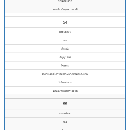
วัดโคกสะอาด
คณะจังหวัดอุบลราชธานี
54
มัธยมศึกษา
ม.๑
เด็กหญิง
กัญญารัตน์
ไชยพรม
โรงเรียนศิษย์เก่าวังหลังวัฒนา(บ้านโคกสะอาด)
วัดโคกสะอาด
คณะจังหวัดอุบลราชธานี
55
ประถมศึกษา
ป.๕