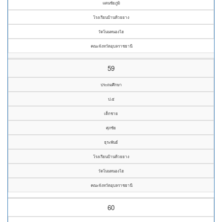
แดนชัยภูมิ
โรงเรียนบ้านห้วยยาง
วัดโนนหนองไฮ
คณะจังหวัดอุบลราชธานี
59
ประถมศึกษา
ป.๕
เด็กชาย
ศุภชัย
ธุระพันธ์
โรงเรียนบ้านห้วยยาง
วัดโนนหนองไฮ
คณะจังหวัดอุบลราชธานี
60