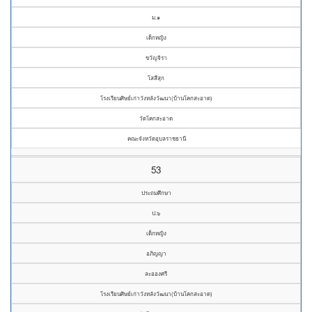
ม.๑
เด็กหญิง
ขวัญจิรา
โสสีสุก
โรงเรียนศิษย์เก่าวังหลังวัฒนา(บ้านโคกสะอาด)
วัดโคกสะอาด
คณะจังหวัดอุบลราชธานี
53
ประถมศึกษา
ป.๖
เด็กหญิง
อภิญญา
ละอองศรี
โรงเรียนศิษย์เก่าวังหลังวัฒนา(บ้านโคกสะอาด)