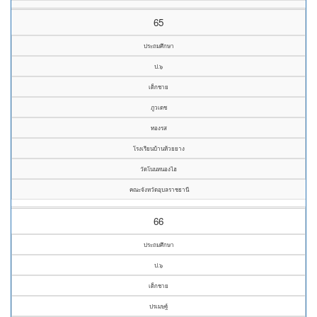
65
ประถมศึกษา
ป.๖
เด็กชาย
ภูวเดช
ทองรส
โรงเรียนบ้านห้วยยาง
วัดโนนหนองไฮ
คณะจังหวัดอุบลราชธานี
66
ประถมศึกษา
ป.๖
เด็กชาย
ปรเมษฐ์