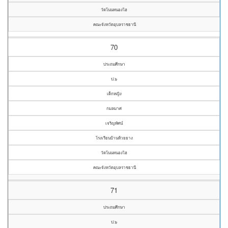
วัดโนนหนองไฮ
คณะจังหวัดอุบลราชธานี
70
ประถมศึกษา
ป.๖
เด็กหญิง
กมลมาศ
เจริญทัศน์
โรงเรียนบ้านห้วยยาง
วัดโนนหนองไฮ
คณะจังหวัดอุบลราชธานี
71
ประถมศึกษา
ป.๖