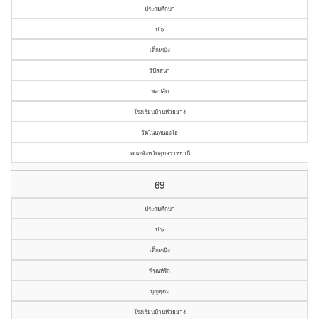
ประถมศึกษา
ป.๖
เด็กหญิง
วิปัสสนา
พลปลัด
โรงเรียนบ้านห้วยยาง
วัดโนนหนองไฮ
คณะจังหวัดอุบลราชธานี
69
ประถมศึกษา
ป.๖
เด็กหญิง
พิรุณห์รัก
บุญอุดม
โรงเรียนบ้านห้วยยาง