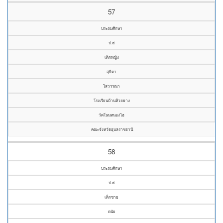
57
ประถมศึกษา
ป.๕
เด็กหญิง
สุธิดา
โสวรรณา
โรงเรียนบ้านห้วยยาง
วัดโนนหนองไฮ
คณะจังหวัดอุบลราชธานี
58
ประถมศึกษา
ป.๕
เด็กชาย
ดนัย