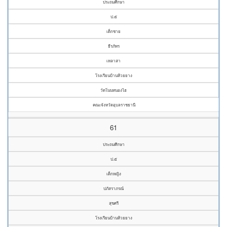
ประถมศึกษา
ป.๕
เด็กชาย
ธีรภัทร
เหลาสา
โรงเรียนบ้านห้วยยาง
วัดโนนหนองไฮ
คณะจังหวัดอุบลราชธานี
61
ประถมศึกษา
ป.๕
เด็กหญิง
ปภัสราภรณ์
สุขศรี
โรงเรียนบ้านห้วยยาง