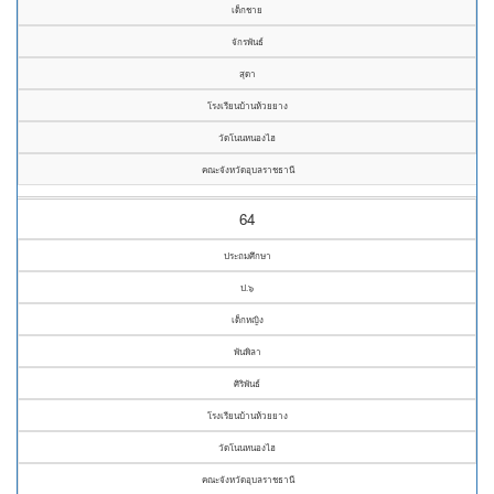
เด็กชาย
จักรพันธ์
สุดา
โรงเรียนบ้านห้วยยาง
วัดโนนหนองไฮ
คณะจังหวัดอุบลราชธานี
64
ประถมศึกษา
ป.๖
เด็กหญิง
พันพิลา
ศิริพันธ์
โรงเรียนบ้านห้วยยาง
วัดโนนหนองไฮ
คณะจังหวัดอุบลราชธานี