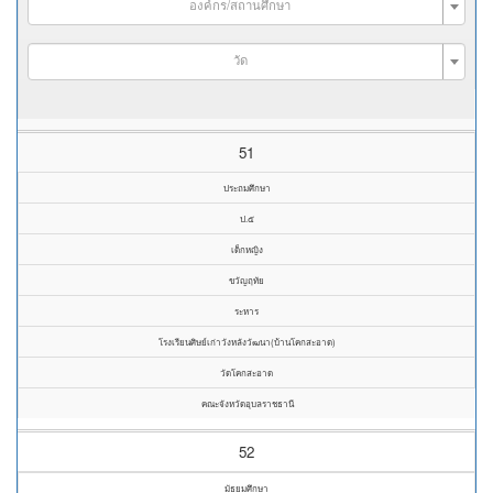
องค์กร/สถานศึกษา
วัด
51
ประถมศึกษา
ป.๕
เด็กหญิง
ขวัญฤทัย
ระหาร
โรงเรียนศิษย์เก่าวังหลังวัฒนา(บ้านโคกสะอาด)
วัดโคกสะอาด
คณะจังหวัดอุบลราชธานี
52
มัธยมศึกษา