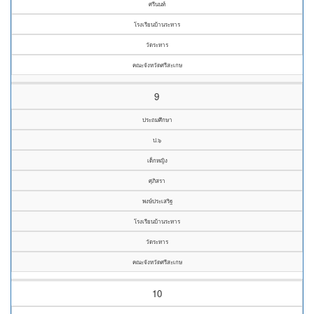
ศรีนนท์
โรงเรียนบ้านระหาร
วัดระหาร
คณะจังหวัดศรีสะเกษ
9
ประถมศึกษา
ป.๖
เด็กหญิง
ศุภิสรา
พงษ์ประเสริฐ
โรงเรียนบ้านระหาร
วัดระหาร
คณะจังหวัดศรีสะเกษ
10