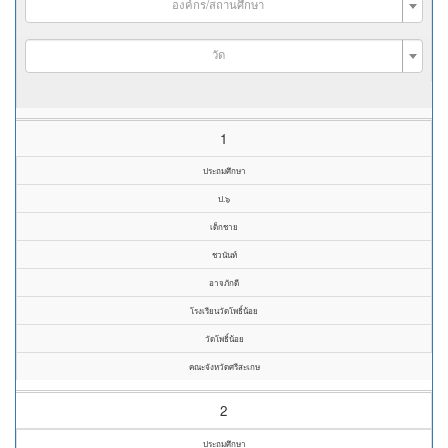
องค์กร/สถานศึกษา
วัด
1
ประถมศึกษา
ป.๖
เด็กชาย
ชวนันท์
อาจภักดี
โรงเรียนวัดโพธิ์น้อย
วัดโพธิ์น้อย
คณะจังหวัดศรีสะเกษ
2
ประถมศึกษา