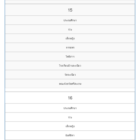
15
ประถมศึกษา
ป.๖
เด็กหญิง
จรรยพร
โพธิสาร
โรงเรียนบ้านจะเนียว
วัดจะเนียว
คณะจังหวัดศรีสะเกษ
16
ประถมศึกษา
ป.๖
เด็กหญิง
นันท์ธิดา