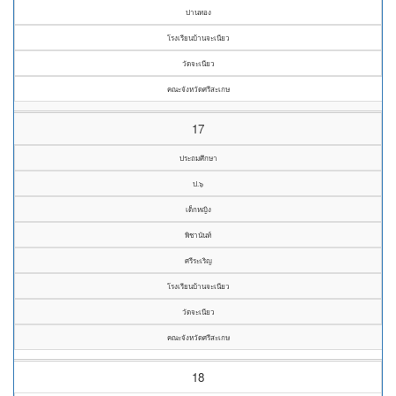
ปานทอง
โรงเรียนบ้านจะเนียว
วัดจะเนียว
คณะจังหวัดศรีสะเกษ
17
ประถมศึกษา
ป.๖
เด็กหญิง
พิชานันท์
ศรีระเริญ
โรงเรียนบ้านจะเนียว
วัดจะเนียว
คณะจังหวัดศรีสะเกษ
18