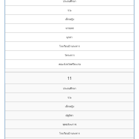
ประถมศึกษา
ป.๖
เด็กหญิง
จรรยพร
มุกดา
โรงเรียนบ้านระหาร
วัดระหาร
คณะจังหวัดศรีสะเกษ
11
ประถมศึกษา
ป.๖
เด็กหญิง
ณัฐนิชา
พุทธสังฆราช
โรงเรียนบ้านระหาร