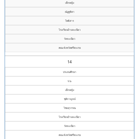
เด็กหญิง
ณัฏฐธิดา
โพธิสาร
โรงเรียนบ้านจะเนียว
วัดจะเนียว
คณะจังหวัดศรีสะเกษ
14
ประถมศึกษา
ป.๖
เด็กหญิง
ชุติกาญจน์
ไชยสุวรรณ
โรงเรียนบ้านจะเนียว
วัดจะเนียว
คณะจังหวัดศรีสะเกษ