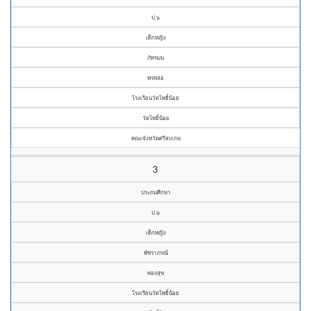
ป.๖
เด็กหญิง
ภัทรมน
พรหล่อ
โรงเรียนวัดโพธิ์น้อย
วัดโพธิ์น้อย
คณะจังหวัดศรีสะเกษ
3
ประถมศึกษา
ป.๖
เด็กหญิง
พัชราภรณ์
ทองสุข
โรงเรียนวัดโพธิ์น้อย