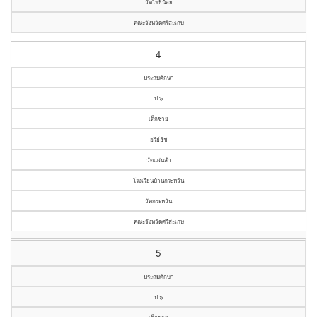
วัดโพธิ์น้อย
คณะจังหวัดศรีสะเกษ
4
ประถมศึกษา
ป.๖
เด็กชาย
อริย์ธัช
วัดแผ่นลำ
โรงเรียนบ้านกระหวัน
วัดกระหวัน
คณะจังหวัดศรีสะเกษ
5
ประถมศึกษา
ป.๖