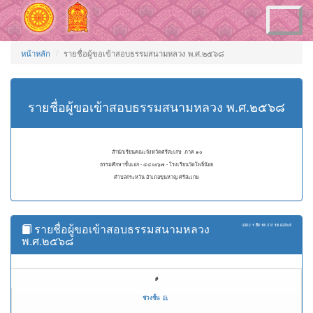
Toggle
navigation
หน้าหลัก
รายชื่อผู้ขอเข้าสอบธรรมสนามหลวง พ.ศ.๒๕๖๘
รายชื่อผู้ขอเข้าสอบธรรมสนามหลวง พ.ศ.๒๕๖๘
สำนักเรียนคณะจังหวัดศรีสะเกษ ภาค ๑๐
ธรรมศึกษาชั้นเอก - ๔๔๐๐๖๗ - โรงเรียนวัดโพธิ์น้อย
ตำบลกระหวัน อำเภอขุนหาญ ศรีสะเกษ
รายชื่อผู้ขอเข้าสอบธรรมสนามหลวง
แสดง
1 ถึง 18
จาก
18
ผลลัพธ์
พ.ศ.๒๕๖๘
#
ช่วงชั้น