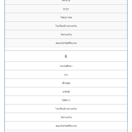
เด็กชาย
ฐากูร
ไชยสุวรรณ
โรงเรียนบ้านกระหวัน
วัดกระหวัน
คณะจังหวัดศรีสะเกษ
6
ประถมศึกษา
ป.๖
เด็กหญิง
อรอินทุ์
โพธิสาร
โรงเรียนบ้านกระหวัน
วัดกระหวัน
คณะจังหวัดศรีสะเกษ