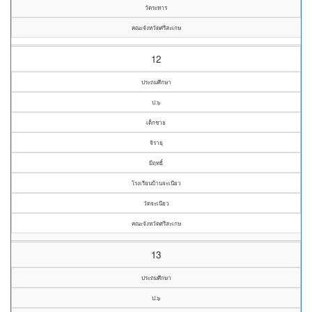
วัดระหาร
คณะจังหวัดศรีสะเกษ
12
ประถมศึกษา
ป.๖
เด็กชาย
จิรายุ
มีฤทธิ์
โรงเรียนบ้านจะเนียว
วัดจะเนียว
คณะจังหวัดศรีสะเกษ
13
ประถมศึกษา
ป.๖