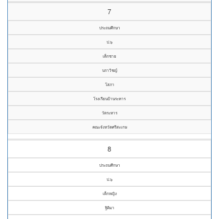
7
ประถมศึกษา
ป.๖
เด็กชาย
นราวิชญ์
โสภา
โรงเรียนบ้านระหาร
วัดระหาร
คณะจังหวัดศรีสะเกษ
8
ประถมศึกษา
ป.๖
เด็กหญิง
ฐิติมา