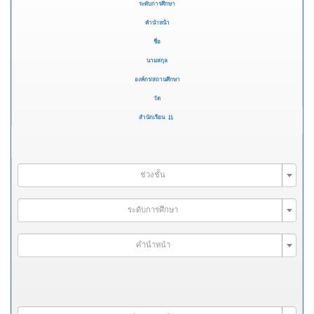
ระดับการศึกษา
คำนำหน้า
ชื่อ
นามสกุล
องค์กร/สถานศึกษา
วัด
สำนักเรียน
ช่วงชั้น
ระดับการศึกษา
คำนำหน้า