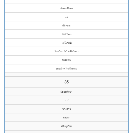
ประถมศึกษา
ป.๖
เด็กชาย
สกลวัฒน์
มะโนชาติ
โรงเรียนวัดไพรบึงวิทยา
วัดไพรบึง
คณะจังหวัดศรีสะเกษ
35
มัธยมศึกษา
ม.๔
นางสาว
ชลลดา
ศรีบุญเรือง