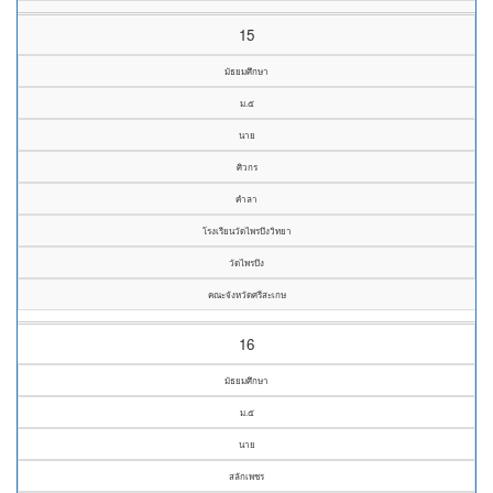
15
มัธยมศึกษา
ม.๕
นาย
ศิวกร
คำลา
โรงเรียนวัดไพรบึงวิทยา
วัดไพรบึง
คณะจังหวัดศรีสะเกษ
16
มัธยมศึกษา
ม.๕
นาย
สลักเพชร