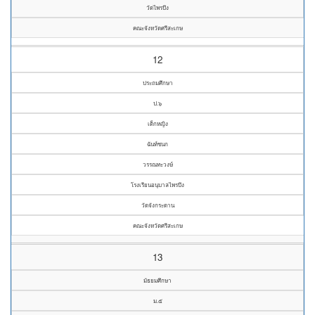
วัดไพรบึง
คณะจังหวัดศรีสะเกษ
12
ประถมศึกษา
ป.๖
เด็กหญิง
ฉันท์ชนก
วรรณทะวงษ์
โรงเรียนอนุบาลไพรบึง
วัดจังกระดาน
คณะจังหวัดศรีสะเกษ
13
มัธยมศึกษา
ม.๕