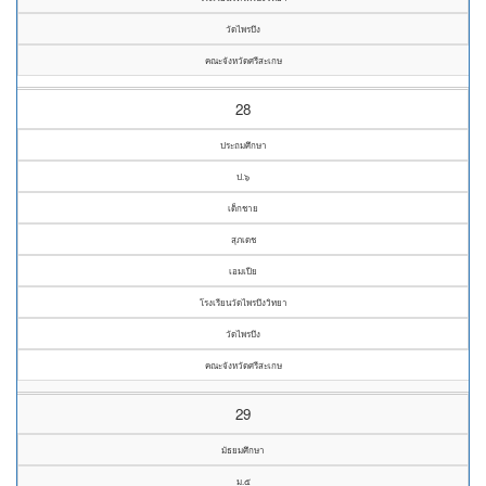
วัดไพรบึง
คณะจังหวัดศรีสะเกษ
28
ประถมศึกษา
ป.๖
เด็กชาย
สุภเดช
เอมเปีย
โรงเรียนวัดไพรบึงวิทยา
วัดไพรบึง
คณะจังหวัดศรีสะเกษ
29
มัธยมศึกษา
ม.๕