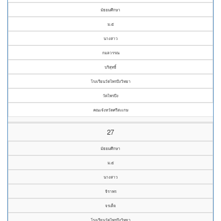
มัธยมศึกษา
ม.๕
นางสาว
กมลวรรณ
บริสุทธิ์
โรงเรียนวัดไพรบึงวิทยา
วัดไพรบึง
คณะจังหวัดศรีสะเกษ
27
มัธยมศึกษา
ม.๕
นางสาว
จิราพร
จรเด็จ
โรงเรียนวัดไพรบึงวิทยา