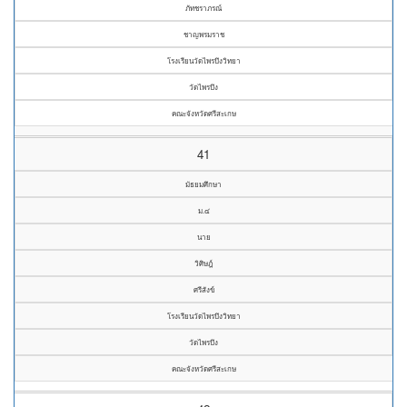
ภัทชราภรณ์
ชาญพรมราช
โรงเรียนวัดไพรบึงวิทยา
วัดไพรบึง
คณะจังหวัดศรีสะเกษ
41
มัธยมศึกษา
ม.๔
นาย
วิศิษฎ์
ศรีสังข์
โรงเรียนวัดไพรบึงวิทยา
วัดไพรบึง
คณะจังหวัดศรีสะเกษ