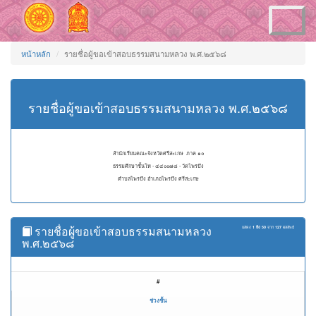
Toggle
navigation
หน้าหลัก
รายชื่อผู้ขอเข้าสอบธรรมสนามหลวง พ.ศ.๒๕๖๘
รายชื่อผู้ขอเข้าสอบธรรมสนามหลวง พ.ศ.๒๕๖๘
สำนักเรียนคณะจังหวัดศรีสะเกษ ภาค ๑๐
ธรรมศึกษาชั้นโท - ๔๔๐๐๗๘ - วัดไพรบึง
ตำบลไพรบึง อำเภอไพรบึง ศรีสะเกษ
รายชื่อผู้ขอเข้าสอบธรรมสนามหลวง
แสดง
1 ถึง 50
จาก
127
ผลลัพธ์
พ.ศ.๒๕๖๘
#
ช่วงชั้น