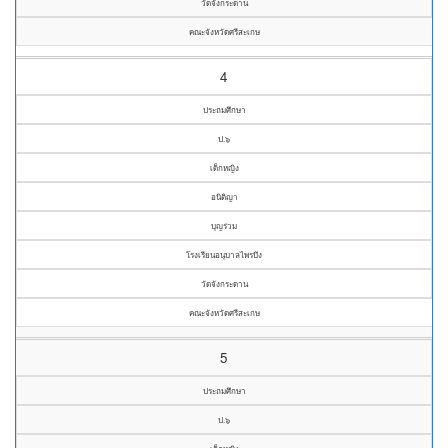
วัดจังกระดาน
คณะจังหวัดศรีสะเกษ
4
ประถมศึกษา
ป.๖
เด็กหญิง
อนิติญา
บุญร่วม
โรงเรียนอนุบาลไพรบึง
วัดจังกระดาน
คณะจังหวัดศรีสะเกษ
5
ประถมศึกษา
ป.๖