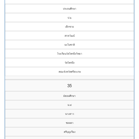
ประถมศึกษา
ป.๖
เด็กชาย
สกลวัฒน์
มะโนชาติ
โรงเรียนวัดไพรบึงวิทยา
วัดไพรบึง
คณะจังหวัดศรีสะเกษ
35
มัธยมศึกษา
ม.๔
นางสาว
ชลลดา
ศรีบุญเรือง