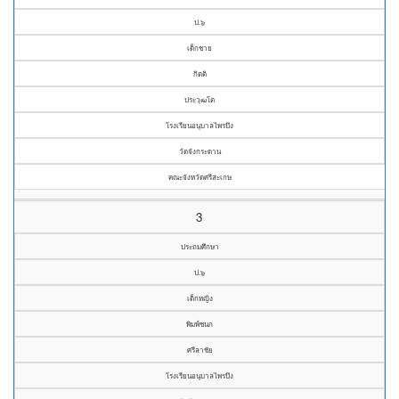
ป.๖
เด็กชาย
กิตติ
ประวุฒโต
โรงเรียนอนุบาลไพรบึง
วัดจังกระดาน
คณะจังหวัดศรีสะเกษ
3
ประถมศึกษา
ป.๖
เด็กหญิง
พิมพ์ชนก
ศรีลาชัย
โรงเรียนอนุบาลไพรบึง