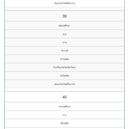
คณะจังหวัดศรีสะเกษ
39
มัธยมศึกษา
ม.๔
นาย
จิรวงค์
ธรรมคุณ
โรงเรียนวัดไพรบึงวิทยา
วัดไพรบึง
คณะจังหวัดศรีสะเกษ
40
ประถมศึกษา
ป.๖
เด็กหญิง