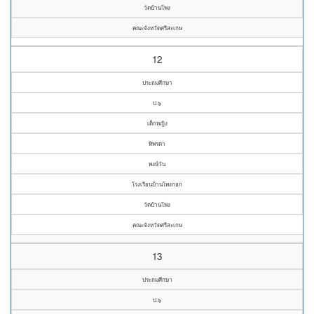
วัดบ้านโพง
คณะจังหวัดศรีสะเกษ
12
ประถมศึกษา
ป.๖
เด็กหญิง
ทิพรดา
พงษ์วัน
โรงเรียนบ้านโพงกอก
วัดบ้านโพง
คณะจังหวัดศรีสะเกษ
13
ประถมศึกษา
ป.๖