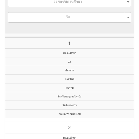
องค์กร/สถานศึกษา
วัด
1
ประถมศึกษา
ป.๖
เด็กชาย
ภาสวินท์
สมาคม
โรงเรียนอนุบาลไพรบึง
วัดจังกระดาน
คณะจังหวัดศรีสะเกษ
2
ประถมศึกษา