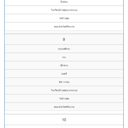
มิ่งสอน
โรงเรียนบ้านทุ่ม(อ.ส.พ.ป.๓)
วัดบ้านทุ่ม
คณะจังหวัดศรีสะเกษ
9
ประถมศึกษา
ป.๖
เด็กชาย
มนตรี
ศิลาวรรณ
โรงเรียนบ้านทุ่ม(อ.ส.พ.ป.๓)
วัดบ้านทุ่ม
คณะจังหวัดศรีสะเกษ
10