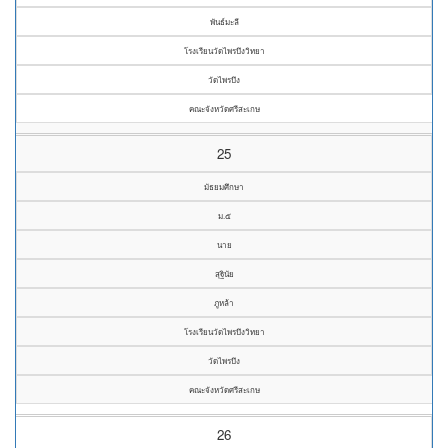
พันธ์มะลี
โรงเรียนวัดไพรบึงวิทยา
วัดไพรบึง
คณะจังหวัดศรีสะเกษ
25
มัธยมศึกษา
ม.๕
นาย
สุฐินัย
ภูหล้า
โรงเรียนวัดไพรบึงวิทยา
วัดไพรบึง
คณะจังหวัดศรีสะเกษ
26