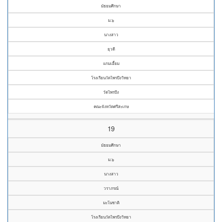
มัธยมศึกษา
ม.๖
นางสาว
ยุวดี
แกมเอี้ยม
โรงเรียนวัดไพรบึงวิทยา
วัดไพรบึง
คณะจังหวัดศรีสะเกษ
19
มัธยมศึกษา
ม.๖
นางสาว
วราภรณ์
มะโนชาติ
โรงเรียนวัดไพรบึงวิทยา