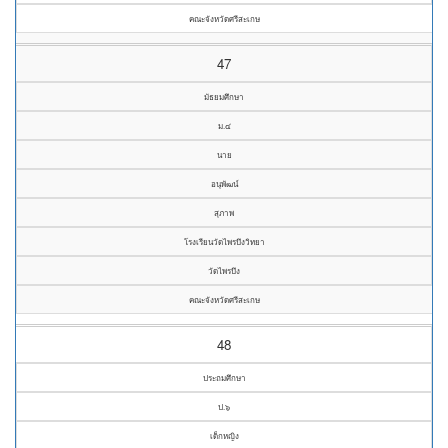
คณะจังหวัดศรีสะเกษ
47
มัธยมศึกษา
ม.๔
นาย
อนุพัฒน์
สุภาพ
โรงเรียนวัดไพรบึงวิทยา
วัดไพรบึง
คณะจังหวัดศรีสะเกษ
48
ประถมศึกษา
ป.๖
เด็กหญิง