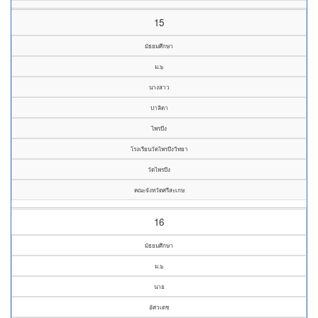
15
มัธยมศึกษา
ม.๖
นางสาว
ปาลิดา
ไพรบึง
โรงเรียนวัดไพรบึงวิทยา
วัดไพรบึง
คณะจังหวัดศรีสะเกษ
16
มัธยมศึกษา
ม.๖
นาย
อัศวเดช