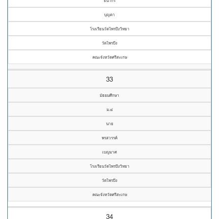
ธนากร
บุญตา
โรงเรียนวัดไพรบึงวิทยา
วัดไพรบึง
คณะจังหวัดศรีสะเกษ
33
มัธยมศึกษา
ม.๔
นาย
พรสวรรค์
เบญมาศ
โรงเรียนวัดไพรบึงวิทยา
วัดไพรบึง
คณะจังหวัดศรีสะเกษ
34