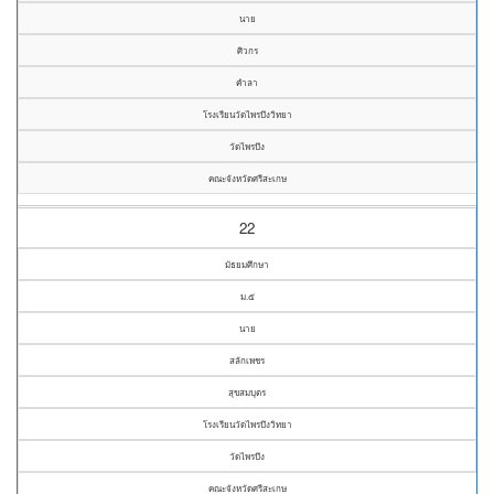
นาย
ศิวกร
คำลา
โรงเรียนวัดไพรบึงวิทยา
วัดไพรบึง
คณะจังหวัดศรีสะเกษ
22
มัธยมศึกษา
ม.๕
นาย
สลักเพชร
สุขสมบุตร
โรงเรียนวัดไพรบึงวิทยา
วัดไพรบึง
คณะจังหวัดศรีสะเกษ