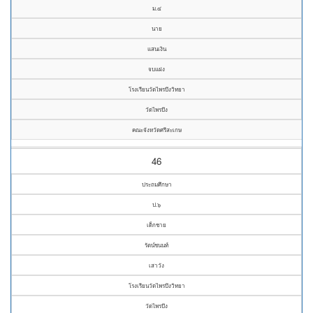
ม.๔
นาย
แสนเงิน
จบแฝง
โรงเรียนวัดไพรบึงวิทยา
วัดไพรบึง
คณะจังหวัดศรีสะเกษ
46
ประถมศึกษา
ป.๖
เด็กชาย
รัตน์ชนนท์
เสาวัง
โรงเรียนวัดไพรบึงวิทยา
วัดไพรบึง