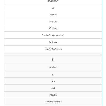
ประถมศึกษา
ป.๖
เด็กหญิง
อังศุมาลิน
แก้วกัณหา
โรงเรียนบ้านทุ่ม(อ.ส.พ.ป.๓)
วัดบ้านทุ่ม
คณะจังหวัดศรีสะเกษ
11
อุดมศึกษา
ครู
นาย
ศุทธิ
ทองมนต์
โรงเรียนบ้านโพงกอก