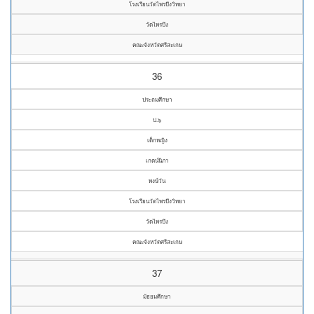
โรงเรียนวัดไพรบึงวิทยา
วัดไพรบึง
คณะจังหวัดศรีสะเกษ
36
ประถมศึกษา
ป.๖
เด็กหญิง
เกตน์นิภา
พงษ์วัน
โรงเรียนวัดไพรบึงวิทยา
วัดไพรบึง
คณะจังหวัดศรีสะเกษ
37
มัธยมศึกษา