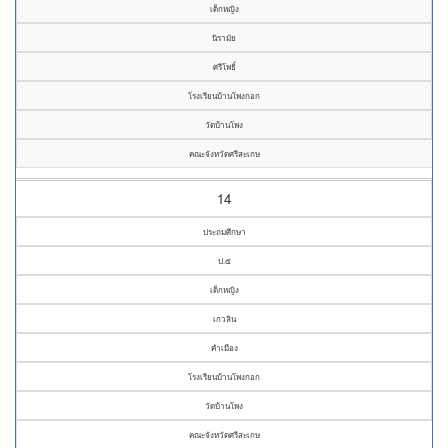
เด็กหญิง
นิรามัย
ศรีโพธิ์
โรงเรียนบ้านโพงกอก
วัดบ้านโพง
คณะจังหวัดศรีสะเกษ
14
ประถมศึกษา
ป.๕
เด็กหญิง
เกวลิน
คำเมือง
โรงเรียนบ้านโพงกอก
วัดบ้านโพง
คณะจังหวัดศรีสะเกษ