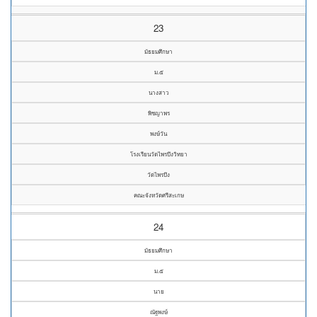
23
มัธยมศึกษา
ม.๕
นางสาว
พิชญาพร
พงษ์วัน
โรงเรียนวัดไพรบึงวิทยา
วัดไพรบึง
คณะจังหวัดศรีสะเกษ
24
มัธยมศึกษา
ม.๕
นาย
ณัฐพงษ์