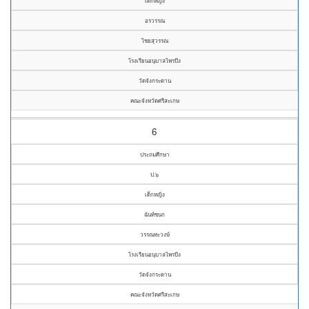
เด็กหญิง
อรวรรณ
ไชยสุวรรณ
โรงเรียนอนุบาลไพรบึง
วัดจังกระดาน
คณะจังหวัดศรีสะเกษ
6
ประถมศึกษา
ป.๖
เด็กหญิง
ฉันท์ชนก
วรรณทะวงษ์
โรงเรียนอนุบาลไพรบึง
วัดจังกระดาน
คณะจังหวัดศรีสะเกษ