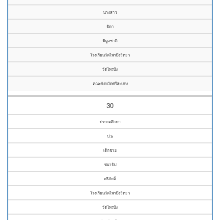
นางสาว
ธิดา
พิมูลชาติ
โรงเรียนวัดไพรบึงวิทยา
วัดไพรบึง
คณะจังหวัดศรีสะเกษ
30
ประถมศึกษา
ป.๖
เด็กชาย
ชนาธิป
ศรีภักดิ์
โรงเรียนวัดไพรบึงวิทยา
วัดไพรบึง