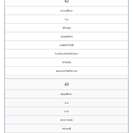
42
ประถมศึกษา
ป.๖
เด็กหญิง
ปุณธนัตถ์สร
ธนพัชรจิรโชติ
โรงเรียนวัดไพรบึงวิทยา
วัดไพรบึง
คณะจังหวัดศรีสะเกษ
43
มัธยมศึกษา
ม.๔
นาย
สกลวรรธณ์
ทองมนต์