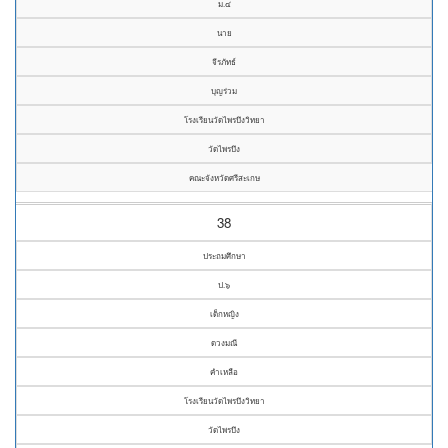
ม.๔
นาย
จีรภัทธ์
บุญร่วม
โรงเรียนวัดไพรบึงวิทยา
วัดไพรบึง
คณะจังหวัดศรีสะเกษ
38
ประถมศึกษา
ป.๖
เด็กหญิง
ดวงมณี
คำเหลือ
โรงเรียนวัดไพรบึงวิทยา
วัดไพรบึง