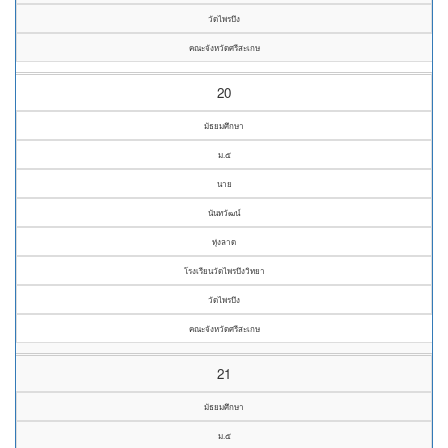
วัดไพรบึง
คณะจังหวัดศรีสะเกษ
20
มัธยมศึกษา
ม.๕
นาย
นันทวัฒน์
ทุ่งลาด
โรงเรียนวัดไพรบึงวิทยา
วัดไพรบึง
คณะจังหวัดศรีสะเกษ
21
มัธยมศึกษา
ม.๕