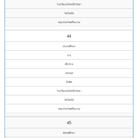
โรงเรียนวัดไพรบึงวิทยา
วัดไพรบึง
คณะจังหวัดศรีสะเกษ
44
ประถมศึกษา
ป.๖
เด็กชาย
ธนกฤต
ยิ่งคิด
โรงเรียนวัดไพรบึงวิทยา
วัดไพรบึง
คณะจังหวัดศรีสะเกษ
45
มัธยมศึกษา