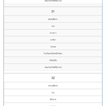
คณะจังหวัดศรีสะเกษ
31
มัธยมศึกษา
ม.๕
นางสาว
ปาลิตา
ประนม
โรงเรียนวัดไพรบึงวิทยา
วัดไพรบึง
คณะจังหวัดศรีสะเกษ
32
ประถมศึกษา
ป.๖
เด็กชาย