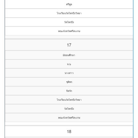
ศรีพูล
โรงเรียนวัดไพรบึงวิทยา
วัดไพรบึง
คณะจังหวัดศรีสะเกษ
17
มัธยมศึกษา
ม.๖
นางสาว
ชุติพร
จิตรัก
โรงเรียนวัดไพรบึงวิทยา
วัดไพรบึง
คณะจังหวัดศรีสะเกษ
18