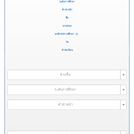
ระดับการศึกษา
คำนำหน้า
ชื่อ
นามสกุล
องค์กร/สถานศึกษา
วัด
สำนักเรียน
ช่วงชั้น
ระดับการศึกษา
คำนำหน้า