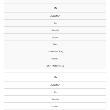
15
ประถมศึกษา
ป.๖
เด็กหญิง
เรณุกา
วิจิตร
โรงเรียนบ้านโนนดู่
วัดม่วงเป
คณะจังหวัดศรีสะเกษ
16
ประถมศึกษา
ป.๖
เด็กหญิง
วรรณธนา