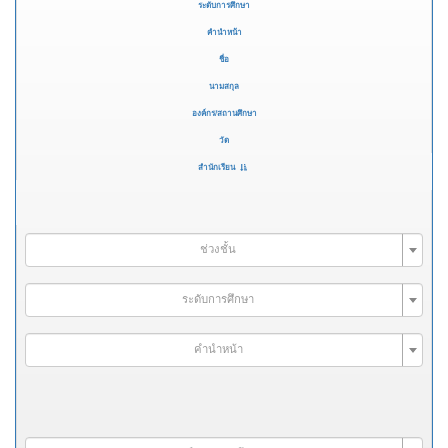
ระดับการศึกษา
คำนำหน้า
ชื่อ
นามสกุล
องค์กร/สถานศึกษา
วัด
สำนักเรียน
ช่วงชั้น
ระดับการศึกษา
คำนำหน้า