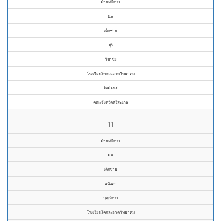
มัธยมศึกษา
ม.๑
เด็กชาย
ภูริ
วิชาชัย
โรงเรียนโคกสะอาดวิทยาคม
วัดม่วงเป
คณะจังหวัดศรีสะเกษ
11
มัธยมศึกษา
ม.๑
เด็กชาย
อนันดา
บุญรักษา
โรงเรียนโคกสะอาดวิทยาคม