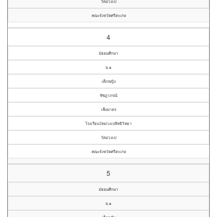
วัดม่วงเป
คณะจังหวัดศรีสะเกษ
4
มัธยมศึกษา
ม.๑
เด็กหญิง
ชัชฎาภรณ์
เพ็งมาตร
โรงเรียนวัดม่วงเปสิทธิวิทยา
วัดม่วงเป
คณะจังหวัดศรีสะเกษ
5
มัธยมศึกษา
ม.๑