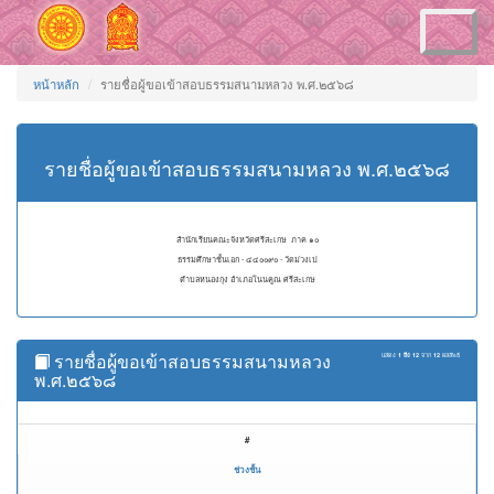
Toggle
navigation
หน้าหลัก
รายชื่อผู้ขอเข้าสอบธรรมสนามหลวง พ.ศ.๒๕๖๘
รายชื่อผู้ขอเข้าสอบธรรมสนามหลวง พ.ศ.๒๕๖๘
สำนักเรียนคณะจังหวัดศรีสะเกษ ภาค ๑๐
ธรรมศึกษาชั้นเอก - ๔๔๐๐๙๐ - วัดม่วงเป
ตำบลหนองกุง อำเภอโนนคูณ ศรีสะเกษ
รายชื่อผู้ขอเข้าสอบธรรมสนามหลวง
แสดง
1 ถึง 12
จาก
12
ผลลัพธ์
พ.ศ.๒๕๖๘
#
ช่วงชั้น