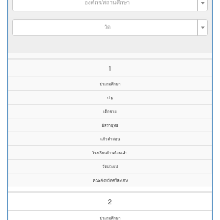
องค์กร/สถานศึกษา
วัด
1
ประถมศึกษา
ป.๖
เด็กชาย
อัสรายุทธ
แก้วคำสอน
โรงเรียนบ้านก้อนเส้า
วัดม่วงเป
คณะจังหวัดศรีสะเกษ
2
ประถมศึกษา