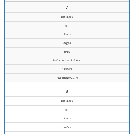
7
มัธยมศึกษา
ม.๑
เด็กชาย
ณัฐฎกร
ปัททุม
โรงเรียนวัดม่วงเปสิทธิวิทยา
วัดม่วงเป
คณะจังหวัดศรีสะเกษ
8
มัธยมศึกษา
ม.๑
เด็กชาย
ธนภัทร์