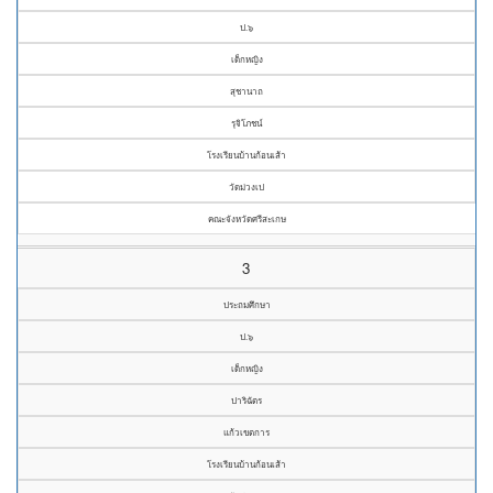
ป.๖
เด็กหญิง
สุชานาถ
รุจิโภชน์
โรงเรียนบ้านก้อนเส้า
วัดม่วงเป
คณะจังหวัดศรีสะเกษ
3
ประถมศึกษา
ป.๖
เด็กหญิง
ปาริฉัตร
แก้วเขตการ
โรงเรียนบ้านก้อนเส้า