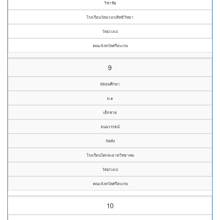
วิชาชัย
โรงเรียนวัดม่วงเปสิทธิวิทยา
วัดม่วงเป
คณะจังหวัดศรีสะเกษ
9
มัธยมศึกษา
ม.๑
เด็กชาย
ธนนวรรธน์
กัดทัง
โรงเรียนโคกสะอาดวิทยาคม
วัดม่วงเป
คณะจังหวัดศรีสะเกษ
10