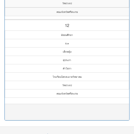
วัดม่วงเป
คณะจังหวัดศรีสะเกษ
12
มัธยมศึกษา
ม.๑
เด็กหญิง
สุประภา
คำโสภา
โรงเรียนโคกสะอาดวิทยาคม
วัดม่วงเป
คณะจังหวัดศรีสะเกษ