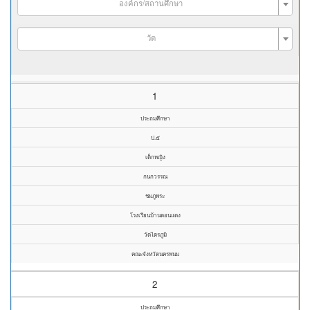
องค์กร/สถานศึกษา
วัด
1
ประถมศึกษา
ป.๕
เด็กหญิง
กนกวรรณ
ชมภูพระ
โรงเรียนบ้านดอนแดง
วัดไตรภูมิ
คณะจังหวัดนครพนม
2
ประถมศึกษา