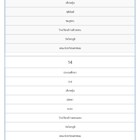
เด็กหญิง
ชุตินันท์
ชมภูพระ
โรงเรียนบ้านห้วยพระ
วัดไตรภูมิ
คณะจังหวัดนครพนม
14
ประถมศึกษา
ป.๕
เด็กหญิง
ณัชชา
มะละ
โรงเรียนบ้านดอนแดง
วัดไตรภูมิ
คณะจังหวัดนครพนม