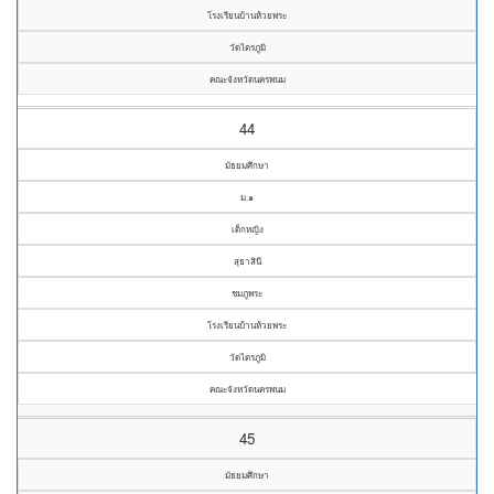
โรงเรียนบ้านห้วยพระ
วัดไตรภูมิ
คณะจังหวัดนครพนม
44
มัธยมศึกษา
ม.๑
เด็กหญิง
สุธาสินี
ชมภูพระ
โรงเรียนบ้านห้วยพระ
วัดไตรภูมิ
คณะจังหวัดนครพนม
45
มัธยมศึกษา