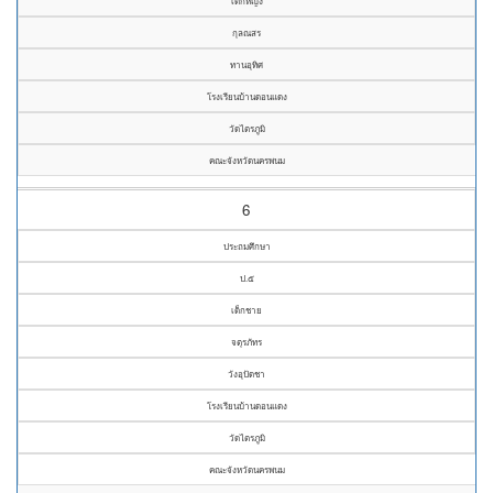
เด็กหญิง
กุลณสร
ทานอุทิศ
โรงเรียนบ้านดอนแดง
วัดไตรภูมิ
คณะจังหวัดนครพนม
6
ประถมศึกษา
ป.๕
เด็กชาย
จตุรภัทร
วังอุปัดชา
โรงเรียนบ้านดอนแดง
วัดไตรภูมิ
คณะจังหวัดนครพนม