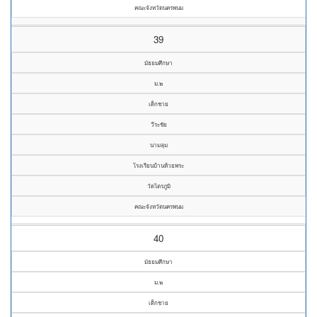
คณะจังหวัดนครพนม
39
มัธยมศึกษา
ม.๒
เด็กชาย
วีระชัย
นามลุม
โรงเรียนบ้านห้วยพระ
วัดไตรภูมิ
คณะจังหวัดนครพนม
40
มัธยมศึกษา
ม.๒
เด็กชาย