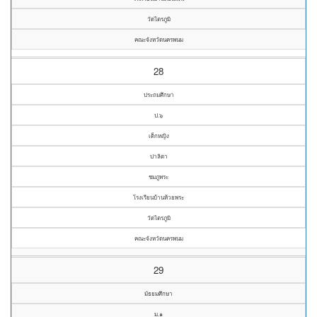
วัดไตรภูมิ
คณะจังหวัดนครพนม
28
ประถมศึกษา
ป.๖
เด็กหญิง
ปาลิตา
ชมภูพระ
โรงเรียนบ้านห้วยพระ
วัดไตรภูมิ
คณะจังหวัดนครพนม
29
มัธยมศึกษา
ม.๑