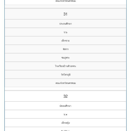
คณะจังหวัดนครพนม
31
ประถมศึกษา
ป.๖
เด็กชาย
พัสกร
ชมภูพระ
โรงเรียนบ้านห้วยพระ
วัดไตรภูมิ
คณะจังหวัดนครพนม
32
มัธยมศึกษา
ม.๑
เด็กหญิง