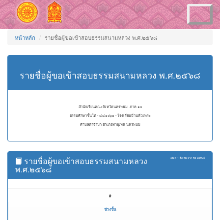
Toggle
navigation
หน้าหลัก
รายชื่อผู้ขอเข้าสอบธรรมสนามหลวง พ.ศ.๒๕๖๘
รายชื่อผู้ขอเข้าสอบธรรมสนามหลวง พ.ศ.๒๕๖๘
สำนักเรียนคณะจังหวัดนครพนม ภาค ๑๐
ธรรมศึกษาชั้นโท - ๔๔๑๐๖๑ - โรงเรียนบ้านห้วยพระ
ตำบลท่าจำปา อำเภอท่าอุเทน นครพนม
รายชื่อผู้ขอเข้าสอบธรรมสนามหลวง
แสดง
1 ถึง 50
จาก
53
ผลลัพธ์
พ.ศ.๒๕๖๘
#
ช่วงชั้น