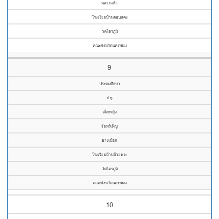
หลวงแก้ว
โรงเรียนบ้านดอนแดง
วัดไตรภูมิ
คณะจังหวัดนครพนม
9
ประถมศึกษา
ป.๖
เด็กหญิง
จันทร์เพ็ญ
ยางเบือก
โรงเรียนบ้านห้วยพระ
วัดไตรภูมิ
คณะจังหวัดนครพนม
10