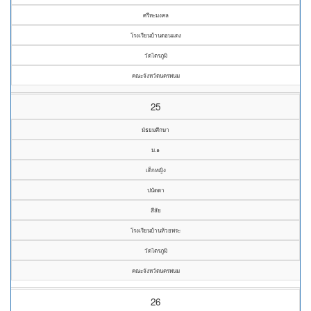
ศรีหะมงคล
โรงเรียนบ้านดอนแดง
วัดไตรภูมิ
คณะจังหวัดนครพนม
25
มัธยมศึกษา
ม.๑
เด็กหญิง
ปนัดดา
สีสัย
โรงเรียนบ้านห้วยพระ
วัดไตรภูมิ
คณะจังหวัดนครพนม
26