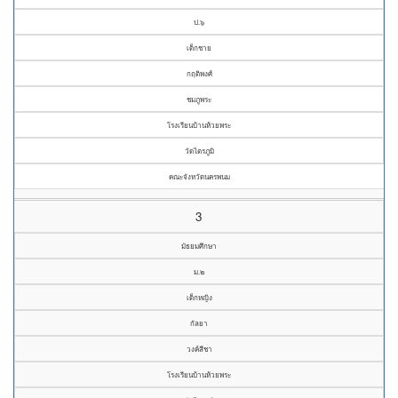
ป.๖
เด็กชาย
กฤติพงศ์
ชมภูพระ
โรงเรียนบ้านห้วยพระ
วัดไตรภูมิ
คณะจังหวัดนครพนม
3
มัธยมศึกษา
ม.๒
เด็กหญิง
กัลยา
วงค์สีชา
โรงเรียนบ้านห้วยพระ