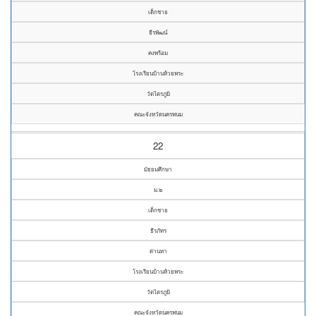
เด็กชาย
ธีรพัฒน์
คงพร้อม
โรงเรียนบ้านห้วยพระ
วัดไตรภูมิ
คณะจังหวัดนครพนม
22
มัธยมศึกษา
ม.๒
เด็กชาย
ธีรภัทร
ด่านหา
โรงเรียนบ้านห้วยพระ
วัดไตรภูมิ
คณะจังหวัดนครพนม