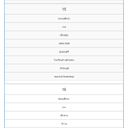
15
ประถมศึกษา
ป.๕
เด็กหญิง
ณัชชานันท์
อุ่มอ่อนศรี
โรงเรียนบ้านห้วยพระ
วัดไตรภูมิ
คณะจังหวัดนครพนม
16
มัธยมศึกษา
ม.๓
เด็กชาย
ถิรายุ