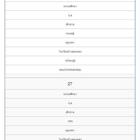
ประถมศึกษา
ป.๕
เด็กชาย
ปรเมษฐ์
บุญเหลา
โรงเรียนบ้านดอนแดง
วัดไตรภูมิ
คณะจังหวัดนครพนม
27
ประถมศึกษา
ป.๕
เด็กชาย
ปวิช
บุญเหลา
โรงเรียนบ้านดอนแดง