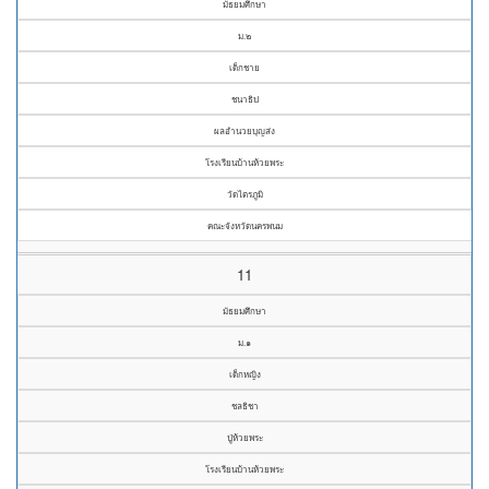
มัธยมศึกษา
ม.๒
เด็กชาย
ชนาธิป
ผลอำนวยบุญส่ง
โรงเรียนบ้านห้วยพระ
วัดไตรภูมิ
คณะจังหวัดนครพนม
11
มัธยมศึกษา
ม.๑
เด็กหญิง
ชลธิชา
ปู่ห้วยพระ
โรงเรียนบ้านห้วยพระ