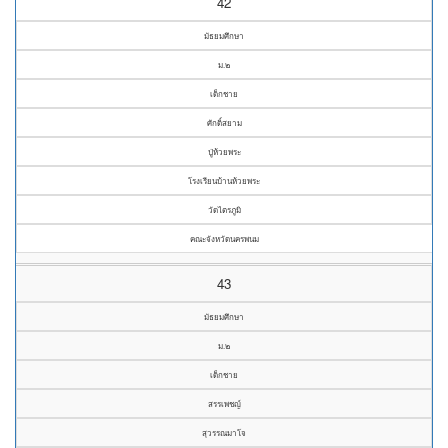
42
มัธยมศึกษา
ม.๒
เด็กชาย
ศักดิ์สยาม
ปู่ห้วยพระ
โรงเรียนบ้านห้วยพระ
วัดไตรภูมิ
คณะจังหวัดนครพนม
43
มัธยมศึกษา
ม.๒
เด็กชาย
สรรเพชญ์
สุวรรณมาโจ