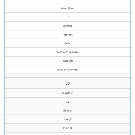
ประถมศึกษา
ป.๕
เด็กหญิง
ภัทชราพร
ฉิมชัย
โรงเรียนบ้านดอนแดง
วัดไตรภูมิ
คณะจังหวัดนครพนม
35
มัธยมศึกษา
ม.๑
เด็กชาย
ภาคภูมิ
คาระวงค์