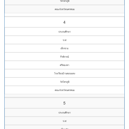
วัดไตรภูมิ
คณะจังหวัดนครพนม
4
ประถมศึกษา
ป.๕
เด็กชาย
กีรติกรณ์
ศรีทองทา
โรงเรียนบ้านดอนแดง
วัดไตรภูมิ
คณะจังหวัดนครพนม
5
ประถมศึกษา
ป.๕