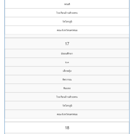
พรมดี
โรงเรียนบ้านห้วยพระ
วัดไตรภูมิ
คณะจังหวัดนครพนม
17
มัธยมศึกษา
ม.๓
เด็กหญิง
ทิพวรรณ
ทิมแหง
โรงเรียนบ้านห้วยพระ
วัดไตรภูมิ
คณะจังหวัดนครพนม
18