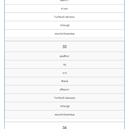
พิมพ์วิภา
ด่านหา
โรงเรียนบ้านห้วยพระ
วัดไตรภูมิ
คณะจังหวัดนครพนม
33
อุดมศึกษา
ครู
นาย
พีรพงษ์
ศรีทองทา
โรงเรียนบ้านดอนแดง
วัดไตรภูมิ
คณะจังหวัดนครพนม
34