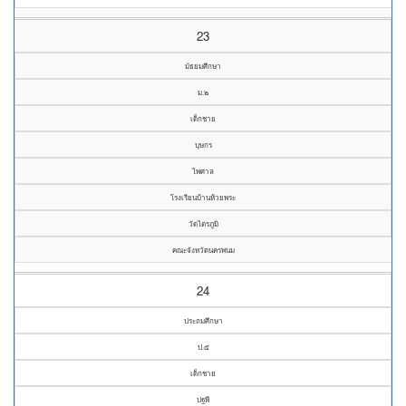
23
มัธยมศึกษา
ม.๒
เด็กชาย
บุษกร
ไพศาล
โรงเรียนบ้านห้วยพระ
วัดไตรภูมิ
คณะจังหวัดนครพนม
24
ประถมศึกษา
ป.๕
เด็กชาย
ปฐพี