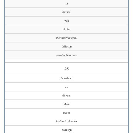
ม.๑
เด็กชาย
หลุย
คำพัน
โรงเรียนบ้านห้วยพระ
วัดไตรภูมิ
คณะจังหวัดนครพนม
46
มัธยมศึกษา
ม.๒
เด็กชาย
อติพล
พิมสลัด
โรงเรียนบ้านห้วยพระ
วัดไตรภูมิ