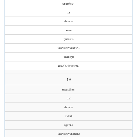
มัธยมศึกษา
ม.๒
เด็กชาย
ธนพล
ปู่ห้วยพระ
โรงเรียนบ้านห้วยพระ
วัดไตรภูมิ
คณะจังหวัดนครพนม
19
ประถมศึกษา
ป.๕
เด็กชาย
ธนโชติ
บุญเหลา
โรงเรียนบ้านดอนแดง