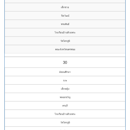
เด็กชาย
ปิยวัฒน์
พรมพันธ์
โรงเรียนบ้านห้วยพระ
วัดไตรภูมิ
คณะจังหวัดนครพนม
30
มัธยมศึกษา
ม.๒
เด็กหญิง
พลอยขวัญ
ครบุรี
โรงเรียนบ้านห้วยพระ
วัดไตรภูมิ