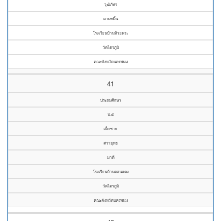
วุฒิภัทร
ตามขมิ้น
โรงเรียนบ้านห้วยพระ
วัดไตรภูมิ
คณะจังหวัดนครพนม
41
ประถมศึกษา
ป.๕
เด็กชาย
ศรายุทธ
มาดี
โรงเรียนบ้านดอนแดง
วัดไตรภูมิ
คณะจังหวัดนครพนม