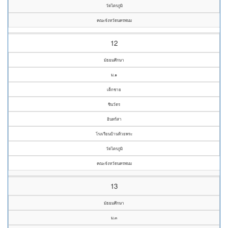
วัดไตรภูมิ
คณะจังหวัดนครพนม
12
มัธยมศึกษา
ม.๑
เด็กชาย
ชินวัตร
อินทร์สา
โรงเรียนบ้านห้วยพระ
วัดไตรภูมิ
คณะจังหวัดนครพนม
13
มัธยมศึกษา
ม.๓