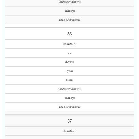
โรงเรียนบ้านห้วยพระ
วัดไตรภูมิ
คณะจังหวัดนครพนม
36
มัธยมศึกษา
ม.๓
เด็กชาย
ภูรินท์
อินเทพ
โรงเรียนบ้านห้วยพระ
วัดไตรภูมิ
คณะจังหวัดนครพนม
37
มัธยมศึกษา