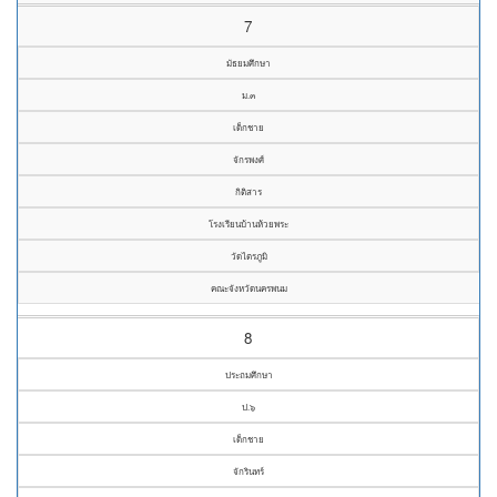
7
มัธยมศึกษา
ม.๓
เด็กชาย
จักรพงศ์
กิติสาร
โรงเรียนบ้านห้วยพระ
วัดไตรภูมิ
คณะจังหวัดนครพนม
8
ประถมศึกษา
ป.๖
เด็กชาย
จักรินทร์