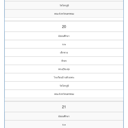
วัดไตรภูมิ
คณะจังหวัดนครพนม
20
มัธยมศึกษา
ม.๒
เด็กชาย
ธีรทร
พระสุริยะทุ่ง
โรงเรียนบ้านห้วยพระ
วัดไตรภูมิ
คณะจังหวัดนครพนม
21
มัธยมศึกษา
ม.๑