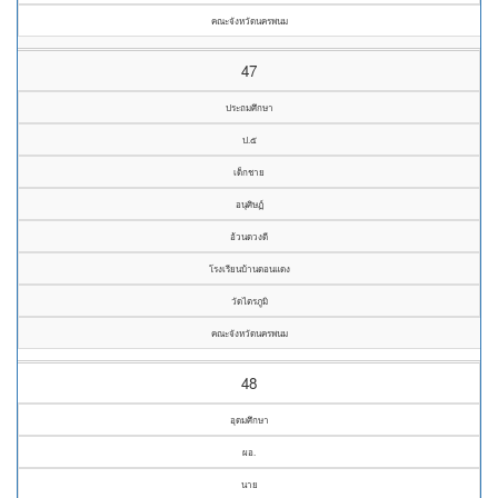
คณะจังหวัดนครพนม
47
ประถมศึกษา
ป.๕
เด็กชาย
อนุศิษฏ์
อ้วนดวงดี
โรงเรียนบ้านดอนแดง
วัดไตรภูมิ
คณะจังหวัดนครพนม
48
อุดมศึกษา
ผอ.
นาย