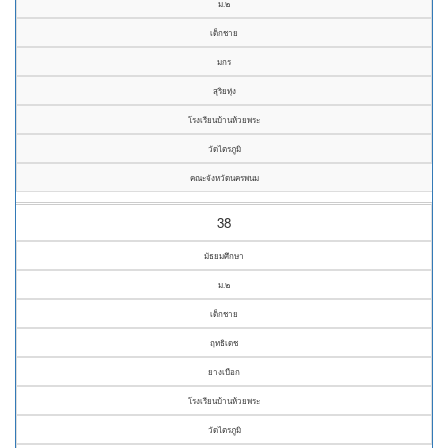
ม.๒
เด็กชาย
มกร
สุริยทุ่ง
โรงเรียนบ้านห้วยพระ
วัดไตรภูมิ
คณะจังหวัดนครพนม
38
มัธยมศึกษา
ม.๒
เด็กชาย
ฤทธิเดช
ยางเบือก
โรงเรียนบ้านห้วยพระ
วัดไตรภูมิ