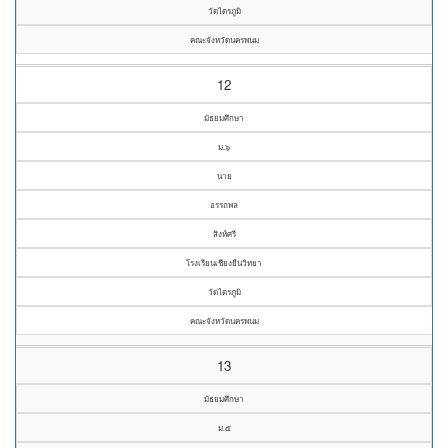
วัดไตรภูมิ
คณะจังหวัดนครพนม
12
มัธยมศึกษา
ม.๖
นาย
อรรถพล
สิงห์ศรี
โรงเรียนเชียงยืนวิทยา
วัดไตรภูมิ
คณะจังหวัดนครพนม
13
มัธยมศึกษา
ม.๕