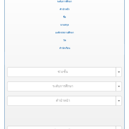
ระดับการศึกษา
คำนำหน้า
ชื่อ
นามสกุล
องค์กร/สถานศึกษา
วัด
สำนักเรียน
ช่วงชั้น
ระดับการศึกษา
คำนำหน้า