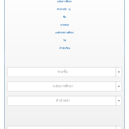
ระดับการศึกษา
คำนำหน้า
ชื่อ
นามสกุล
องค์กร/สถานศึกษา
วัด
สำนักเรียน
ช่วงชั้น
ระดับการศึกษา
คำนำหน้า