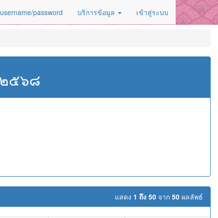
 username/password
บริการข้อมูล
เข้าสู่ระบบ
ศ.๒๕๖๘
ม
แสดง
1 ถึง 50
จาก
50
ผลลัพธ์