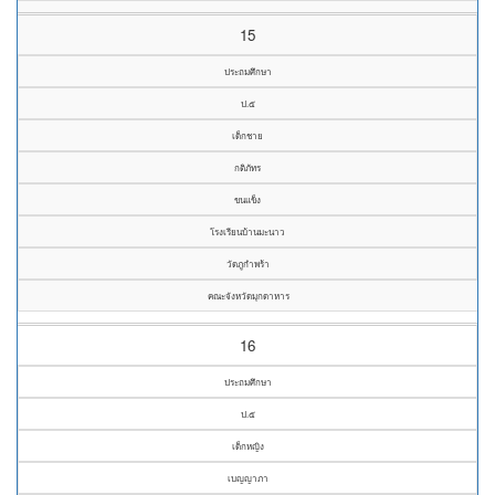
15
ประถมศึกษา
ป.๕
เด็กชาย
กติภัทร
ขนแข็ง
โรงเรียนบ้านมะนาว
วัดภูกำพร้า
คณะจังหวัดมุกดาหาร
16
ประถมศึกษา
ป.๕
เด็กหญิง
เบญญาภา