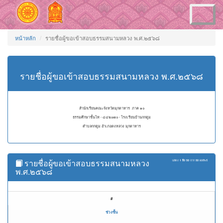
Toggle
navigation
หน้าหลัก
รายชื่อผู้ขอเข้าสอบธรรมสนามหลวง พ.ศ.๒๕๖๘
รายชื่อผู้ขอเข้าสอบธรรมสนามหลวง พ.ศ.๒๕๖๘
สำนักเรียนคณะจังหวัดมุกดาหาร ภาค ๑๐
ธรรมศึกษาชั้นโท - ๔๔๒๐๗๐ - โรงเรียนบ้านกกตูม
ตำบลกกตูม อำเภอดงหลวง มุกดาหาร
รายชื่อผู้ขอเข้าสอบธรรมสนามหลวง
แสดง
1 ถึง 50
จาก
50
ผลลัพธ์
พ.ศ.๒๕๖๘
#
ช่วงชั้น