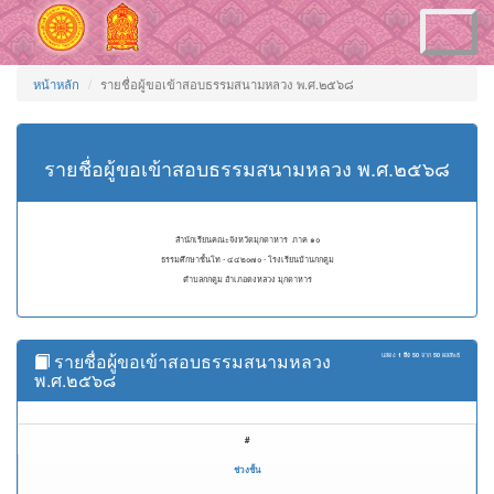
Toggle
navigation
หน้าหลัก
รายชื่อผู้ขอเข้าสอบธรรมสนามหลวง พ.ศ.๒๕๖๘
รายชื่อผู้ขอเข้าสอบธรรมสนามหลวง พ.ศ.๒๕๖๘
สำนักเรียนคณะจังหวัดมุกดาหาร ภาค ๑๐
ธรรมศึกษาชั้นโท - ๔๔๒๐๗๐ - โรงเรียนบ้านกกตูม
ตำบลกกตูม อำเภอดงหลวง มุกดาหาร
รายชื่อผู้ขอเข้าสอบธรรมสนามหลวง
แสดง
1 ถึง 50
จาก
50
ผลลัพธ์
พ.ศ.๒๕๖๘
#
ช่วงชั้น