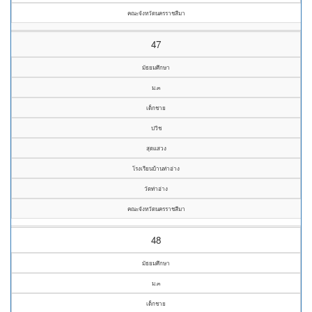
คณะจังหวัดนครราชสีมา
47
มัธยมศึกษา
ม.๓
เด็กชาย
ปวิช
สุดแสวง
โรงเรียนบ้านท่าอ่าง
วัดท่าอ่าง
คณะจังหวัดนครราชสีมา
48
มัธยมศึกษา
ม.๓
เด็กชาย