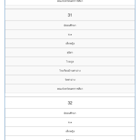
คณะจังหวัดนครราชสีมา
31
มัธยมศึกษา
ม.๑
เด็กหญิง
สุนิสา
ไวยกูล
โรงเรียนบ้านท่าอ่าง
วัดท่าอ่าง
คณะจังหวัดนครราชสีมา
32
มัธยมศึกษา
ม.๑
เด็กหญิง