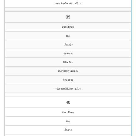
คณะจังหวัดนครราชสีมา
39
มัธยมศึกษา
ม.๓
เด็กหญิง
กมลชนก
มีสันเทียะ
โรงเรียนบ้านท่าอ่าง
วัดท่าอ่าง
คณะจังหวัดนครราชสีมา
40
มัธยมศึกษา
ม.๓
เด็กชาย