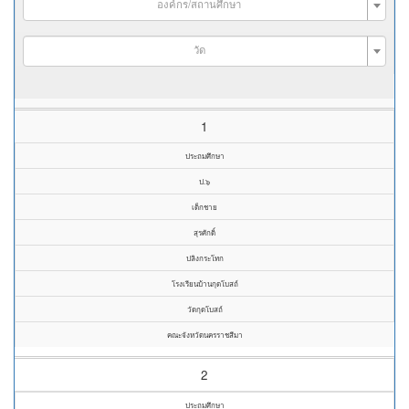
องค์กร/สถานศึกษา
วัด
1
ประถมศึกษา
ป.๖
เด็กชาย
สุรศักดิ์
ปลิงกระโทก
โรงเรียนบ้านกุดโบสถ์
วัดกุดโบสถ์
คณะจังหวัดนครราชสีมา
2
ประถมศึกษา