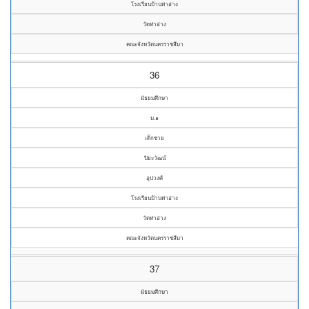
โรงเรียนบ้านท่าอ่าง
วัดท่าอ่าง
คณะจังหวัดนครราชสีมา
36
มัธยมศึกษา
ม.๑
เด็กชาย
ปิยะวัฒน์
อุปวงศ์
โรงเรียนบ้านท่าอ่าง
วัดท่าอ่าง
คณะจังหวัดนครราชสีมา
37
มัธยมศึกษา