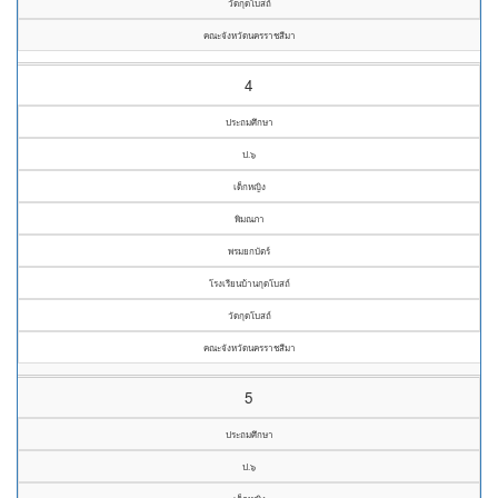
วัดกุดโบสถ์
คณะจังหวัดนครราชสีมา
4
ประถมศึกษา
ป.๖
เด็กหญิง
พิมณภา
พรมยกบัตร์
โรงเรียนบ้านกุดโบสถ์
วัดกุดโบสถ์
คณะจังหวัดนครราชสีมา
5
ประถมศึกษา
ป.๖