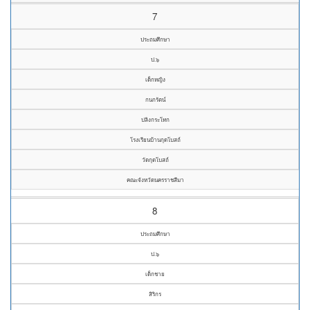
7
ประถมศึกษา
ป.๖
เด็กหญิง
กนกรัตน์
ปลิงกระโทก
โรงเรียนบ้านกุดโบสถ์
วัดกุดโบสถ์
คณะจังหวัดนครราชสีมา
8
ประถมศึกษา
ป.๖
เด็กชาย
สิริกร