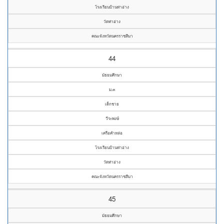
โรงเรียนบ้านท่าอ่าง
วัดท่าอ่าง
คณะจังหวัดนครราชสีมา
44
มัธยมศึกษา
ม.๓
เด็กชาย
วีระพงษ์
เครือคำหล่อ
โรงเรียนบ้านท่าอ่าง
วัดท่าอ่าง
คณะจังหวัดนครราชสีมา
45
มัธยมศึกษา