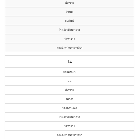
เด็กชาย
วัชรพล
ยินดีรัมย์
โรงเรียนบ้านท่าอ่าง
วัดท่าอ่าง
คณะจังหวัดนครราชสีมา
14
มัธยมศึกษา
ม.๒
เด็กชาย
นรากร
ปลอดกระโทก
โรงเรียนบ้านท่าอ่าง
วัดท่าอ่าง
คณะจังหวัดนครราชสีมา