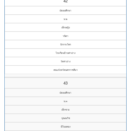
42
มัธยมศึกษา
ม.๒
เด็กหญิง
วนิดา
ปักกระโทก
โรงเรียนบ้านท่าอ่าง
วัดท่าอ่าง
คณะจังหวัดนครราชสีมา
43
มัธยมศึกษา
ม.๓
เด็กชาย
ปุณณวิช
มีโนนทอง