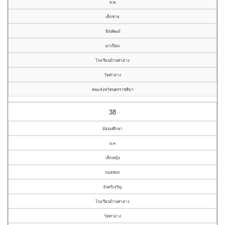
ม.๒
เด็กชาย
ธิณพัฒน์
มาเปี่ยม
โรงเรียนบ้านท่าอ่าง
วัดท่าอ่าง
คณะจังหวัดนครราชสีมา
38
มัธยมศึกษา
ม.๓
เด็กหญิง
กมลชนก
จันทร์เจริญ
โรงเรียนบ้านท่าอ่าง
วัดท่าอ่าง