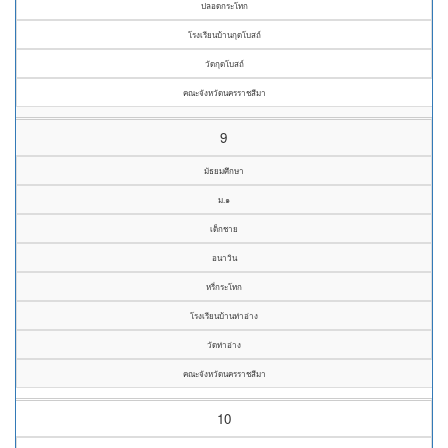
ปลอดกระโทก
โรงเรียนบ้านกุดโบสถ์
วัดกุดโบสถ์
คณะจังหวัดนครราชสีมา
9
มัธยมศึกษา
ม.๑
เด็กชาย
อนาวิน
หรี่กระโทก
โรงเรียนบ้านท่าอ่าง
วัดท่าอ่าง
คณะจังหวัดนครราชสีมา
10