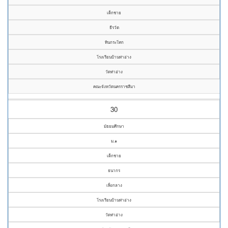
เด็กชาย
ธีรวัต
ทินกระโทก
โรงเรียนบ้านท่าอ่าง
วัดท่าอ่าง
คณะจังหวัดนครราชสีมา
30
มัธยมศึกษา
ม.๑
เด็กชาย
ธนากร
เพ็งกลาง
โรงเรียนบ้านท่าอ่าง
วัดท่าอ่าง