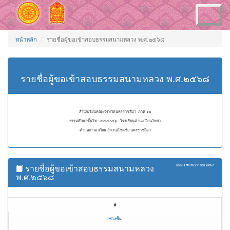
Toggle
navigation
หน้าหลัก
รายชื่อผู้ขอเข้าสอบธรรมสนามหลวง พ.ศ.๒๕๖๘
รายชื่อผู้ขอเข้าสอบธรรมสนามหลวง พ.ศ.๒๕๖๘
สำนักเรียนคณะจังหวัดนครราชสีมา ภาค ๑๑
ธรรมศึกษาชั้นโท - ๔๔๔๐๔๖ - โรงเรียนด่านเกวียนวิทยา
ตำบลด่านเกวียน อำเภอโชคชัย นครราชสีมา
รายชื่อผู้ขอเข้าสอบธรรมสนามหลวง
แสดง
1 ถึง 50
จาก
585
ผลลัพธ์
พ.ศ.๒๕๖๘
#
ช่วงชั้น