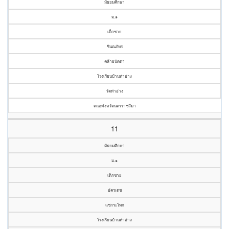
มัธยมศึกษา
ม.๑
เด็กชาย
ชินณภัทร
คล้ายนัดดา
โรงเรียนบ้านท่าอ่าง
วัดท่าอ่าง
คณะจังหวัดนครราชสีมา
11
มัธยมศึกษา
ม.๑
เด็กชาย
อัครเดช
แชกระโทก
โรงเรียนบ้านท่าอ่าง