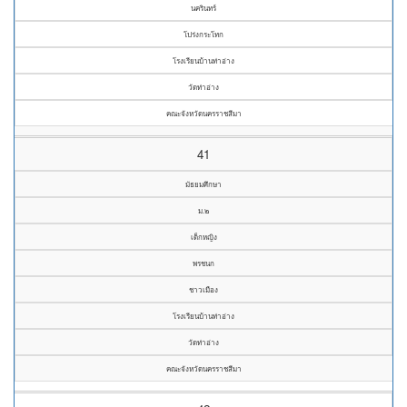
นครินทร์
โปร่งกระโทก
โรงเรียนบ้านท่าอ่าง
วัดท่าอ่าง
คณะจังหวัดนครราชสีมา
41
มัธยมศึกษา
ม.๒
เด็กหญิง
พรชนก
ชาวเมือง
โรงเรียนบ้านท่าอ่าง
วัดท่าอ่าง
คณะจังหวัดนครราชสีมา