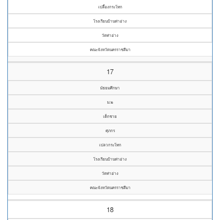
เปลื้องกระโทก
โรงเรียนบ้านท่าอ่าง
วัดท่าอ่าง
คณะจังหวัดนครราชสีมา
17
มัธยมศึกษา
ม.๒
เด็กชาย
ศุภกร
เปลวกระโทก
โรงเรียนบ้านท่าอ่าง
วัดท่าอ่าง
คณะจังหวัดนครราชสีมา
18