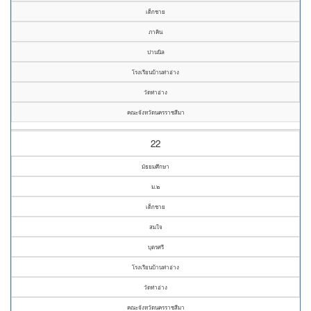
เด็กชาย
ภาคิน
ปานนิล
โรงเรียนบ้านท่าอ่าง
วัดท่าอ่าง
คณะจังหวัดนครราชสีมา
22
มัธยมศึกษา
ม.๒
เด็กชาย
สมใจ
บุตรศรี
โรงเรียนบ้านท่าอ่าง
วัดท่าอ่าง
คณะจังหวัดนครราชสีมา