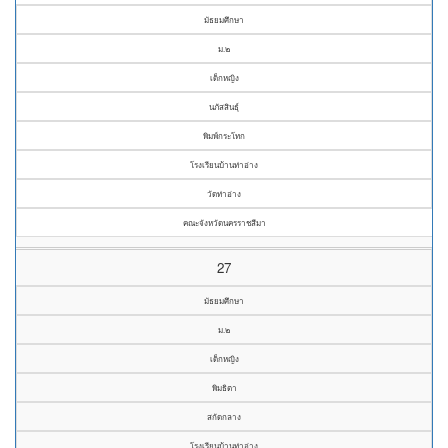
มัธยมศึกษา
ม.๒
เด็กหญิง
นภัสสินธุ์
พิมพ์กระโทก
โรงเรียนบ้านท่าอ่าง
วัดท่าอ่าง
คณะจังหวัดนครราชสีมา
27
มัธยมศึกษา
ม.๒
เด็กหญิง
พิมธิตา
สกัดกลาง
โรงเรียนบ้านท่าอ่าง