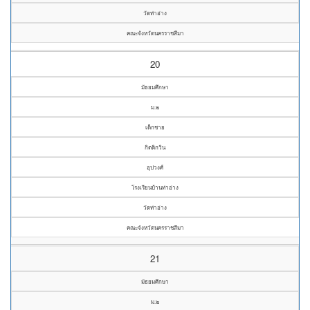
วัดท่าอ่าง
คณะจังหวัดนครราชสีมา
20
มัธยมศึกษา
ม.๒
เด็กชาย
กิตติกวิน
อุปวงศ์
โรงเรียนบ้านท่าอ่าง
วัดท่าอ่าง
คณะจังหวัดนครราชสีมา
21
มัธยมศึกษา
ม.๒