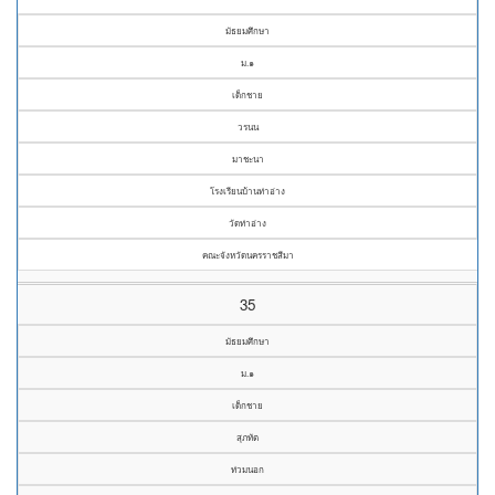
มัธยมศึกษา
ม.๑
เด็กชาย
วรนน
มาชะนา
โรงเรียนบ้านท่าอ่าง
วัดท่าอ่าง
คณะจังหวัดนครราชสีมา
35
มัธยมศึกษา
ม.๑
เด็กชาย
สุภทัต
ท่วมนอก