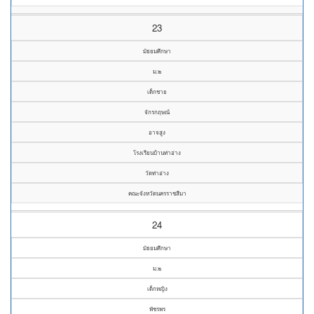
23
มัธยมศึกษา
ม.๒
เด็กชาย
จักรกฤษณ์
อาจสูง
โรงเรียนบ้านท่าอ่าง
วัดท่าอ่าง
คณะจังหวัดนครราชสีมา
24
มัธยมศึกษา
ม.๒
เด็กหญิง
พัชรพร