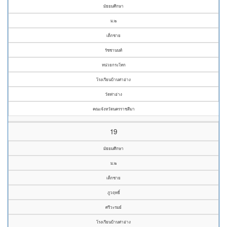
มัธยมศึกษา
ม.๒
เด็กชาย
รัชชานนท์
หน่วยกระโทก
โรงเรียนบ้านท่าอ่าง
วัดท่าอ่าง
คณะจังหวัดนครราชสีมา
19
มัธยมศึกษา
ม.๒
เด็กชาย
ภูวฤทธิ์
ศรีวะรมย์
โรงเรียนบ้านท่าอ่าง