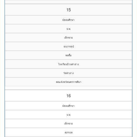
15
มัธยมศึกษา
ม.๒
เด็กชาย
ธนวรรธน์
พลตื้อ
โรงเรียนบ้านท่าอ่าง
วัดท่าอ่าง
คณะจังหวัดนครราชสีมา
16
มัธยมศึกษา
ม.๒
เด็กชาย
ศุภกฤต