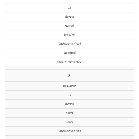
ป.๖
เด็กชาย
ชนะพงศ์
ปิดกระโทก
โรงเรียนบ้านกุดโบสถ์
วัดกุดโบสถ์
คณะจังหวัดนครราชสีมา
3
ประถมศึกษา
ป.๖
เด็กชาย
กุลพัทธ์
โพเงิน
โรงเรียนบ้านกุดโบสถ์