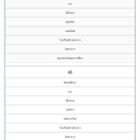
ม.๓
เด็กชาย
จตุรภัทร
เฉลยถ้อย
โรงเรียนบ้านท่าอ่าง
วัดท่าอ่าง
คณะจังหวัดนครราชสีมา
46
มัธยมศึกษา
ม.๓
เด็กชาย
ลภัสกร
ปลิงกระโทก
โรงเรียนบ้านท่าอ่าง
วัดท่าอ่าง