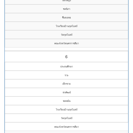
เด็กหญิง
ชลนิภา
ชื่นจอหอ
โรงเรียนบ้านกุดโบสถ์
วัดกุดโบสถ์
คณะจังหวัดนครราชสีมา
6
ประถมศึกษา
ป.๖
เด็กชาย
ธนพัฒน์
พลหมั่น
โรงเรียนบ้านกุดโบสถ์
วัดกุดโบสถ์
คณะจังหวัดนครราชสีมา