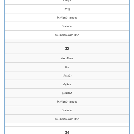
จิรัชญา
ศรีรัฐ
โรงเรียนบ้านท่าอ่าง
วัดท่าอ่าง
คณะจังหวัดนครราชสีมา
33
มัธยมศึกษา
ม.๑
เด็กหญิง
ณัฐธิชา
ภู่งามจิตต์
โรงเรียนบ้านท่าอ่าง
วัดท่าอ่าง
คณะจังหวัดนครราชสีมา
34