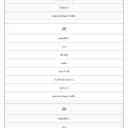
วัดท่าอ่าง
คณะจังหวัดนครราชสีมา
28
มัธยมศึกษา
ม.๒
เด็กหญิง
กฤติมา
จอยกระโทก
โรงเรียนบ้านท่าอ่าง
วัดท่าอ่าง
คณะจังหวัดนครราชสีมา
29
มัธยมศึกษา
ม.๓