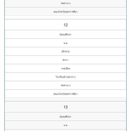
วัดท่าอ่าง
คณะจังหวัดนครราชสีมา
12
มัธยมศึกษา
ม.๒
เด็กชาย
ธันวา
เกตุเนียม
โรงเรียนบ้านท่าอ่าง
วัดท่าอ่าง
คณะจังหวัดนครราชสีมา
13
มัธยมศึกษา
ม.๒