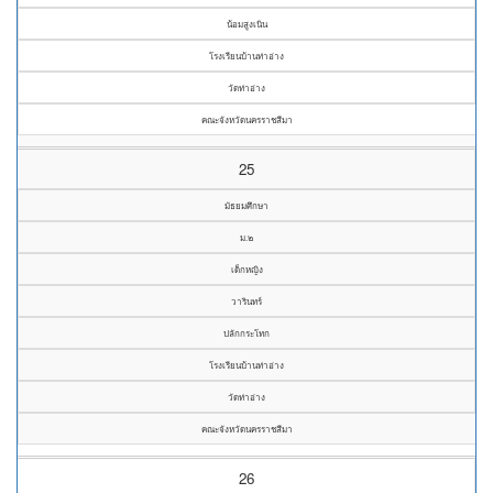
น้อมสูงเนิน
โรงเรียนบ้านท่าอ่าง
วัดท่าอ่าง
คณะจังหวัดนครราชสีมา
25
มัธยมศึกษา
ม.๒
เด็กหญิง
วารินทร์
ปลักกระโทก
โรงเรียนบ้านท่าอ่าง
วัดท่าอ่าง
คณะจังหวัดนครราชสีมา
26